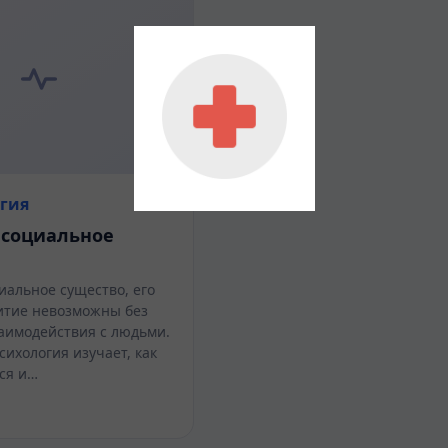
гия
 социальное
иальное существо, его
итие невозможны без
аимодействия с людьми.
ихология изучает, как
ся и…