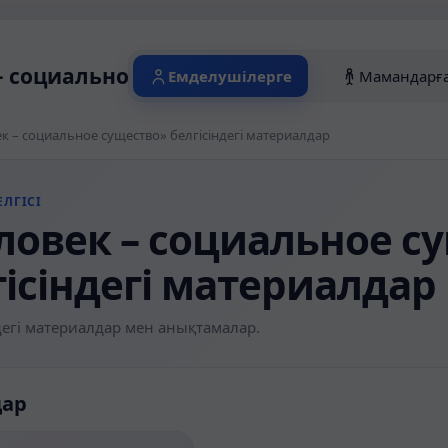
– социальное существо» белгісіндегі ма
Емделушілерге
Мамандарғ
к – социальное существо» белгісіндегі материалдар
ЛГІСІ
ловек – социальное с
гісіндегі материалдар
егі материалдар мен анықтамалар.
дар