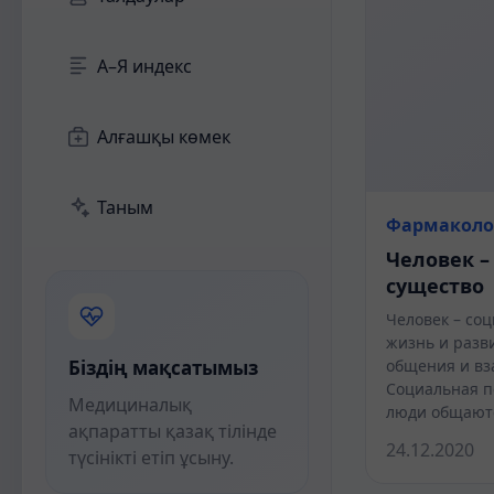
А–Я индекс
Алғашқы көмек
Таным
Фармаколо
Человек –
существо
Человек – соц
жизнь и разв
Біздің мақсатымыз
общения и вз
Социальная пс
Медициналық
люди общают
ақпаратты қазақ тілінде
24.12.2020
түсінікті етіп ұсыну.