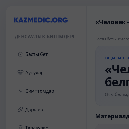
«Человек 
ДЕНСАУЛЫҚ БӨЛІМДЕРІ
Басты бет
/
«Челове
Басты бет
ТАҚЫРЫП БЕ
«Че
Аурулар
бел
Симптомдар
Осы бөлімд
Дәрілер
Материал
Талдаулар