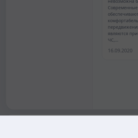
невозможна б
Современные 
обеспечивают
комфортабель
передвижения
являются при
ЧС,…
16.09.2020
KAZMEDIC.ORG
Қазақ тіліндегі медициналық энциклопедия.