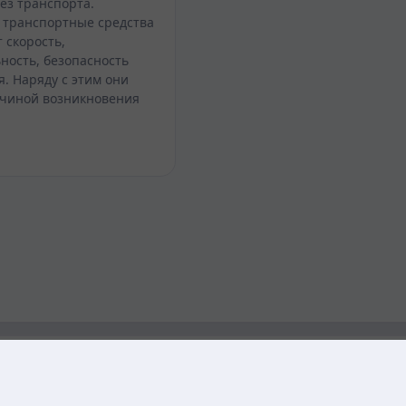
ез транспорта.
транспортные средства
 скорость,
ность, безопасность
. Наряду с этим они
чиной возникновения