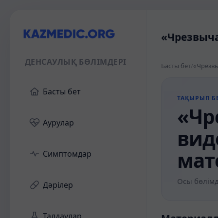
«Чрезвыча
ДЕНСАУЛЫҚ БӨЛІМДЕРІ
Басты бет
/
«Чрезвы
Басты бет
ТАҚЫРЫП БЕ
«Чр
Аурулар
вид
мат
Симптомдар
Осы бөлімд
Дәрілер
Талдаулар