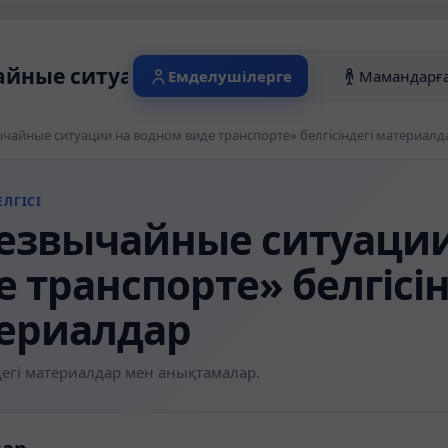
йные ситуации на водном виде транспор
Емделушілерге
Мамандарғ
чайные ситуации на водном виде транспорте» белгісіндегі материалд
ЛГІСІ
езвычайные ситуации
е транспорте» белгісін
ериалдар
егі материалдар мен анықтамалар.