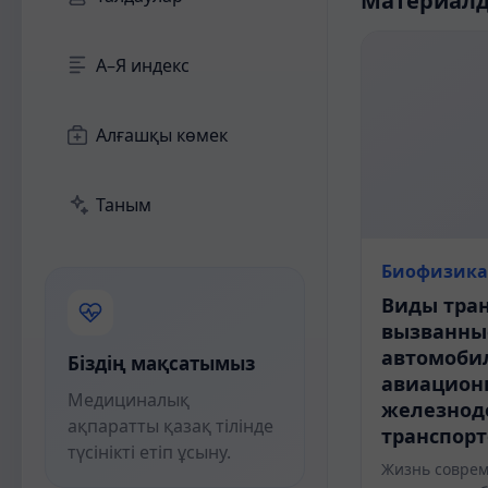
Материал
А–Я индекс
Алғашқы көмек
Таным
Биофизика
Виды тран
вызванны
автомоби
Біздің мақсатымыз
авиацион
Медициналық
железно
ақпаратты қазақ тілінде
транспор
түсінікті етіп ұсыну.
Жизнь соврем