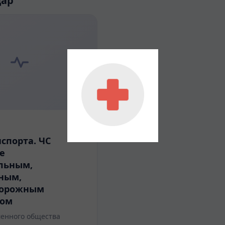
дар
спорта. ЧС
е
льным,
ным,
дорожным
том
енного общества