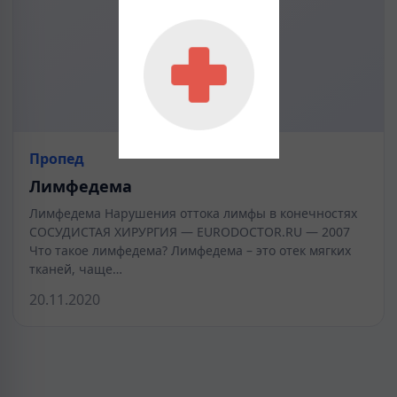
Пропед
Лимфедема
Лимфедема Нарушения оттока лимфы в конечностях
СОСУДИСТАЯ ХИРУРГИЯ — EURODOCTOR.RU — 2007
Что такое лимфедема? Лимфедема – это отек мягких
тканей, чаще…
20.11.2020