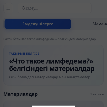
Сайттан іздеу
Емделушілерге
Маманд
Басты бет
/
«Что такое лимфедема?» белгісіндегі материалдар
ТАҚЫРЫП БЕЛГІСІ
«Что такое лимфедема?»
белгісіндегі материалдар
Осы бөлімдегі материалдар мен анықтамалар.
Материалдар
1 нәтиже