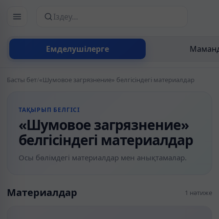
Сайттан іздеу
Емделушілерге
Маманд
Басты бет
/
«Шумовое загрязнение» белгісіндегі материалдар
ТАҚЫРЫП БЕЛГІСІ
«Шумовое загрязнение»
белгісіндегі материалдар
Осы бөлімдегі материалдар мен анықтамалар.
Материалдар
1 нәтиже