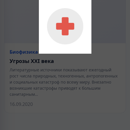
Биофизика
Угрозы XXI века
Литературные источники показывают ежегодный
рост числа природных, техногенных, антропогенных
и социальных катастроф по всему миру. Внезапно
возникшие катастрофы приводят к большим
санитарным…
16.09.2020