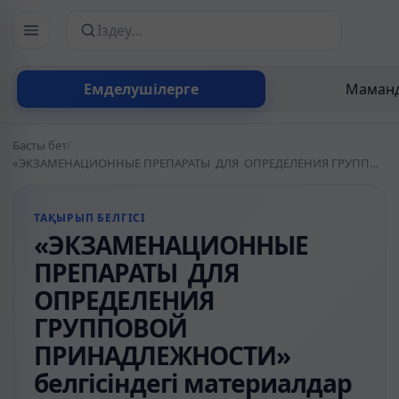
Сайттан іздеу
Емделушілерге
Маманд
Басты бет
/
«ЭКЗАМЕНАЦИОННЫЕ ПРЕПАРАТЫ ДЛЯ ОПРЕДЕЛЕНИЯ ГРУППОВОЙ ПРИНАДЛЕЖНОСТИ» белгісіндегі материалдар
ТАҚЫРЫП БЕЛГІСІ
«ЭКЗАМЕНАЦИОННЫЕ
ПРЕПАРАТЫ ДЛЯ
ОПРЕДЕЛЕНИЯ
ГРУППОВОЙ
ПРИНАДЛЕЖНОСТИ»
белгісіндегі материалдар