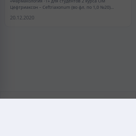
«Фармакология -1» для студентов 2 курса ОМ
Цефтриаксон – Ceftriaxonum (во фл. по 1,0 №20)…
20.12.2020
KAZMEDIC.ORG
Қазақ тіліндегі медициналық энциклопедия.
Жоба туралы
Байланыс
Құпиялылық