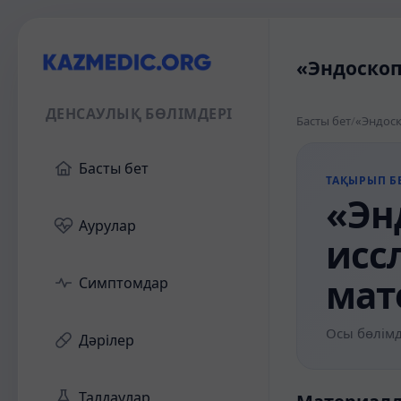
«Эндоскоп
ДЕНСАУЛЫҚ БӨЛІМДЕРІ
Басты бет
/
«Эндоск
Басты бет
ТАҚЫРЫП БЕ
«Эн
Аурулар
исс
мат
Симптомдар
Осы бөлімд
Дәрілер
Талдаулар