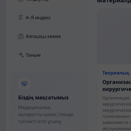
Материал
А–Я индекс
Алғашқы көмек
Таным
Теориялық 
Организа
хирургич
Біздің мақсатымыз
Организация 
хирургическо
Медициналық
хирургическо
ақпаратты қазақ тілінде
поликлиники 
түсінікті етіп ұсыну.
зависимости 
обслуживаемо