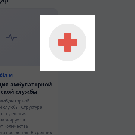
дар
білім
ция амбулаторной
еской службы
амбулаторной
й службы Структура
го отделения
варьирует в
от количества
го населения. В средних