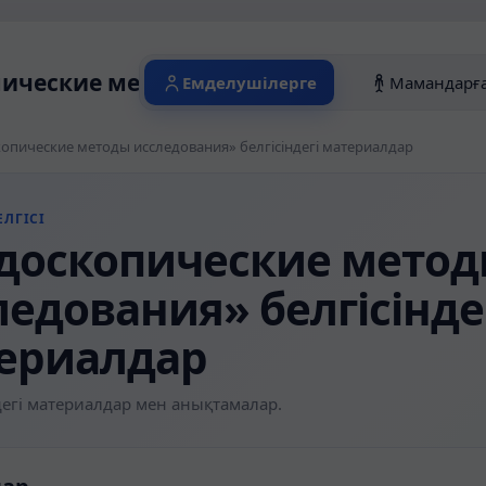
ические методы исследования» белгісі
Емделушілерге
Мамандарғ
опические методы исследования» белгісіндегі материалдар
ЛГІСІ
доскопические мето
ледования» белгісінде
ериалдар
егі материалдар мен анықтамалар.