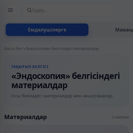
Сайттан іздеу
Емделушілерге
Маманд
Басты бет
/
«Эндоскопия» белгісіндегі материалдар
ТАҚЫРЫП БЕЛГІСІ
«Эндоскопия» белгісіндегі
материалдар
Осы бөлімдегі материалдар мен анықтамалар.
Материалдар
2 нәтиже