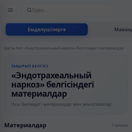
Сайттан іздеу
Емделушілерге
Маманд
Басты бет
/
«Эндотрахеальный наркоз» белгісіндегі материалдар
ТАҚЫРЫП БЕЛГІСІ
«Эндотрахеальный
наркоз» белгісіндегі
материалдар
Осы бөлімдегі материалдар мен анықтамалар.
Материалдар
1 нәтиже