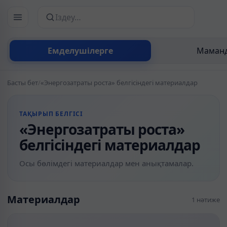
Сайттан іздеу
Емделушілерге
Маманд
Басты бет
/
«Энергозатраты роста» белгісіндегі материалдар
ТАҚЫРЫП БЕЛГІСІ
«Энергозатраты роста»
белгісіндегі материалдар
Осы бөлімдегі материалдар мен анықтамалар.
Материалдар
1 нәтиже