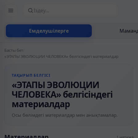
Сайттан іздеу
Емделушілерге
Маманд
Басты бет
/
«ЭТАПЫ ЭВОЛЮЦИИ ЧЕЛОВЕКА» белгісіндегі материалдар
ТАҚЫРЫП БЕЛГІСІ
«ЭТАПЫ ЭВОЛЮЦИИ
ЧЕЛОВЕКА» белгісіндегі
материалдар
Осы бөлімдегі материалдар мен анықтамалар.
Материалдар
1 нәтиже