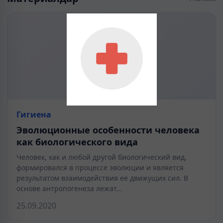
Гигиена
Эволюционные особенности человека
как биологического вида
Человек, как и любой другой биологический вид,
формировался в процессе эволюции и является
результатом взаимодействия ее движущих сил. В
основе антропогенеза лежат…
25.09.2020