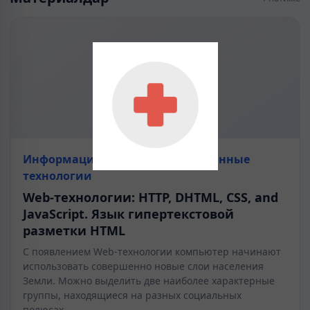
Информационно коммуникационные
технологии
Web-технологии: HTTP, DHTML, CSS, and
JavaScript. Язык гипертекстовой
разметки HTML
С появлением Web-технологии компьютер начинают
использовать совершенно новые слои населения
Земли. Можно выделить две наиболее характерные
группы, находящиеся на разных социальных
полюсах,…