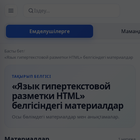
Сайттан іздеу
Емделушілерге
Маманд
Басты бет
/
«Язык гипертекстовой разметки HTML» белгісіндегі материалдар
ТАҚЫРЫП БЕЛГІСІ
«Язык гипертекстовой
разметки HTML»
белгісіндегі материалдар
Осы бөлімдегі материалдар мен анықтамалар.
Материалдар
1 нәтиже