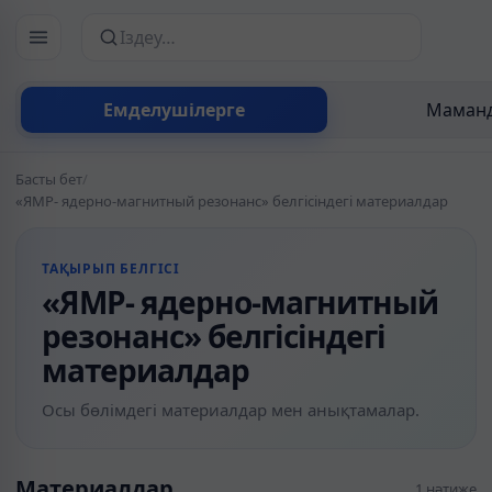
Сайттан іздеу
Емделушілерге
Маманд
Басты бет
/
«ЯМР- ядерно-магнитный резонанс» белгісіндегі материалдар
ТАҚЫРЫП БЕЛГІСІ
«ЯМР- ядерно-магнитный
резонанс» белгісіндегі
материалдар
Осы бөлімдегі материалдар мен анықтамалар.
Материалдар
1 нәтиже