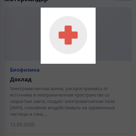
Биофизика
Доклад
Электромагнитная волна, распространяясь от
источника в неограниченном пространстве со
скоростью света, создает электромагнитное поле
(ЭМП), способное воздействовать на заряженные
частицы и токи,…
12.09.2020