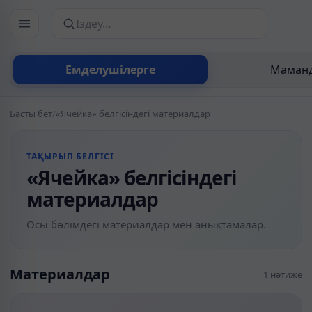
Сайттан іздеу
Емделушілерге
Маманд
Басты бет
/
«Ячейка» белгісіндегі материалдар
ТАҚЫРЫП БЕЛГІСІ
«Ячейка» белгісіндегі
материалдар
Осы бөлімдегі материалдар мен анықтамалар.
Материалдар
1 нәтиже