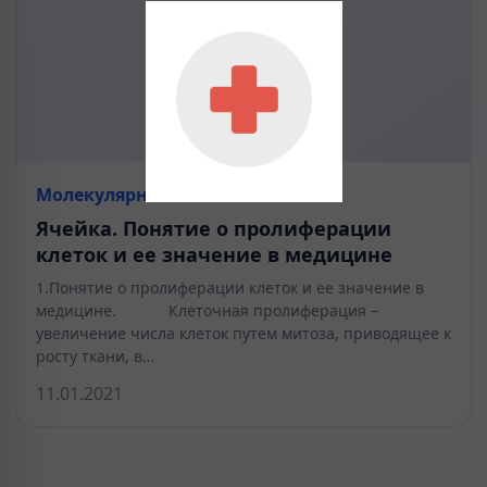
Молекулярная биология
Ячейка. Понятие о пролиферации
клеток и ее значение в медицине
1.Понятие о пролиферации клеток и ее значение в
медицине. Клеточная пролиферация –
увеличение числа клеток путем митоза, приводящее к
росту ткани, в…
11.01.2021