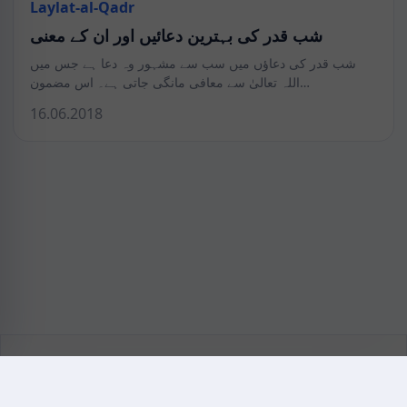
Laylat-al-Qadr
شب قدر کی بہترین دعائیں اور ان کے معنی
شب قدر کی دعاؤں میں سب سے مشہور وہ دعا ہے جس میں
اللہ تعالیٰ سے معافی مانگی جاتی ہے۔ اس مضمون…
16.06.2018
KAZMEDIC.ORG
Қазақ тіліндегі медициналық энциклопедия.