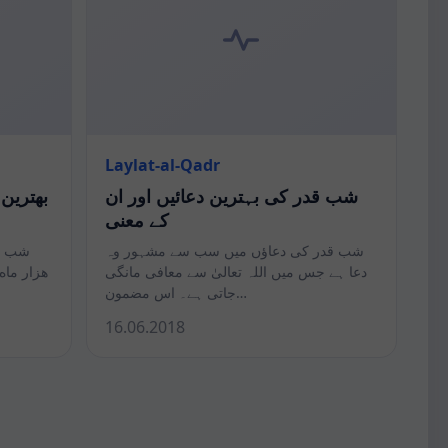
Laylat-al-Qadr
شب قدر کی بہترین دعائیں اور ان
بهترین
کے معنی
شب قدر کی دعاؤں میں سب سے مشہور وہ
شب قد
دعا ہے جس میں اللہ تعالیٰ سے معافی مانگی
هزار ماه 
جاتی ہے۔ اس مضمون…
16.06.2018