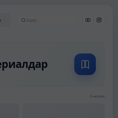
а
Сайттан іздеу
материалдар
3 нәтиже