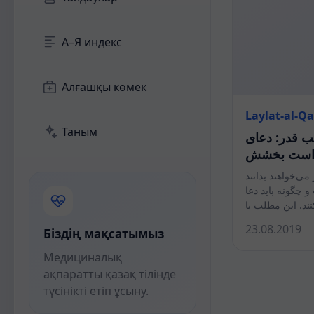
А–Я индекс
Алғашқы көмек
Laylat-al-Q
Таным
ب قدر: دعای
خواست بخشش
ی‌خواهند بدانند
 چگونه باید دعا
23.08.2019
Біздің мақсатымыз
Медициналық
ақпаратты қазақ тілінде
түсінікті етіп ұсыну.