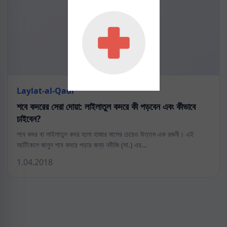
Laylat-al-Qadr
শবে কদরের সেরা দোয়া: লাইলাতুল কদরে কী পড়বেন এবং কীভাবে
চাইবেন?
শবে কদর বা লাইলাতুল কদর হলো হাজার মাসের চেয়েও উত্তম এক রজনী। এই
আর্টিকেলে জানুন শবে কদরে পড়ার জন্য নবীজি (সা.) এর…
1.04.2018