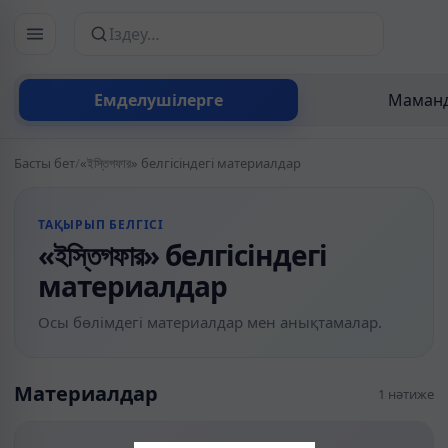
Сайттан іздеу
Емделушілерге
Маманд
Басты бет
/
«ইস্তিগফার» белгісіндегі материалдар
ТАҚЫРЫП БЕЛГІСІ
«ইস্তিগফার» белгісіндегі
материалдар
Осы бөлімдегі материалдар мен анықтамалар.
Материалдар
1 нәтиже