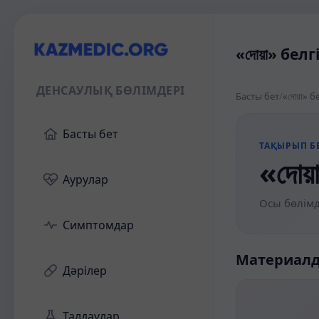
«দোয়া» бел
ДЕНСАУЛЫҚ БӨЛІМДЕРІ
Басты бет
/
«দোয়া» 
Басты бет
ТАҚЫРЫП БЕ
«দোয়
Аурулар
Осы бөлімд
Симптомдар
Материал
Дәрілер
Талдаулар