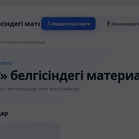
гісіндегі материалдар
Емделушілерге
Мамандарғ
белгісіндегі материалдар
ЛГІСІ
া» белгісіндегі матер
егі материалдар мен анықтамалар.
дар