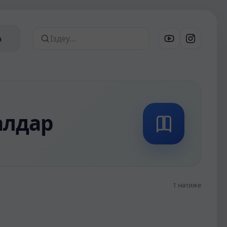
а
Сайттан іздеу
иалдар
1 нәтиже