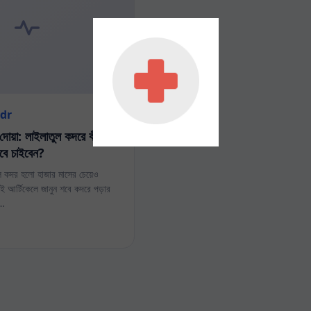
adr
দোয়া: লাইলাতুল কদরে কী
বে চাইবেন?
ল কদর হলো হাজার মাসের চেয়েও
 আর্টিকেলে জানুন শবে কদরে পড়ার
র…