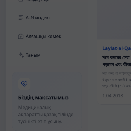
А–Я индекс
Алғашқы көмек
Laylat-al-Q
Таным
শবে কদরের সেরা 
পড়বেন এবং কীভা
শবে কদর বা লাইলাতু
উত্তম এক রজনী। এই
জন্য নবীজি (সা.) এ
1.04.2018
Біздің мақсатымыз
Медициналық
ақпаратты қазақ тілінде
түсінікті етіп ұсыну.