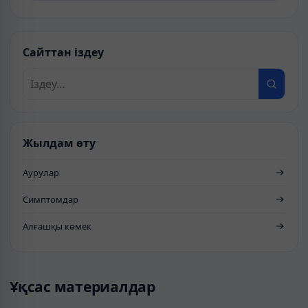
Сайттан іздеу
Жылдам өту
Аурулар
Симптомдар
Алғашқы көмек
Ұқсас материалдар