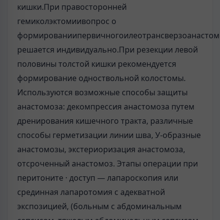
кишки.При правосторонней
гемиколэктомиивопрос о
формированиипервичногоилеотрансверзоанастом
решается индивидуально.При резекции левой
половины толстой кишки рекомендуется
формирование одноствольной колостомы.
Используются возможные способы защиты
анастомоза: декомпрессия анастомоза путем
дренирования кишечного тракта, различные
способы герметизации линии шва, У-образные
анастомозы, экстериоризация анастомоза,
отсроченный анастомоз. Этапы операции при
перитоните · доступ — лапароскопия или
срединная лапаротомия с адекватной
экспозицией, (больным с абдоминальным