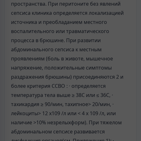
пространства. При перитоните без явлений
сепсиса клиника определяется локализацией
источника и преобладанием местного
воспалительного или травматического
процесса в брюшине. При развитии
абдоминального сепсиса к местным
проявлениям (боль в животе, мышечное
напряжение, положительные симптомы
раздражения брюшины) присоединяются 2 и
более критерия ССВО : · определяется
температура тела выше ≥ 38С или ≤ 36С, ·
тахикардия ≥ 90/мин, тахипное> 20/мин, ·
лейкоциты> 12 х109 /л или < 4 х 109 /л, или
наличие >10% незрелыхформ). При тяжелом
абдоминальном сепсисе развивается
дисфункция органов(см. Приложение 1): ·