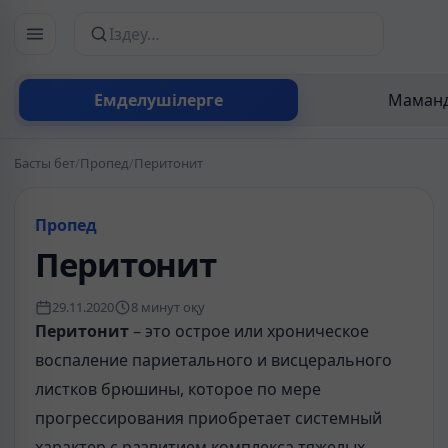
Сайттан іздеу
Емделушілерге
Маманд
Басты бет
/
Пропед
/
Перитонит
Пропед
Перитонит
29.11.2020
8 минут оқу
Перитонит
– это острое или хроническое
воспаление париетального и висцерального
листков брюшины, которое по мере
прогрессирования приобретает системный
характер с развитием комплекса тяжелых