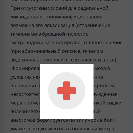
При отсутствии условий для радикальной
ликвидации источникаинфицирования
возможна его локализация (отграничение
тампонами в брюшной полости),
экстраабдоминизация органа, этапное лечение
(при абдоминальный сепсисе, тяжелом
абдоминальном сепсисе, септическом шоке).
Формирование первичного анастомоза в
условиях некупированного воспаления
брюшины сопровождается высоким риском
несостоятельности. Однако как вынужденная
мера применяется при резекции тонкой кишки
вблизи связки Трейтца, межкишечный
анастомоз формируется по типу «бок в бок»,
диаметр его должен быть больше диаметра