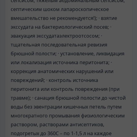
сепсисом, тяжелым абдоминальным сепсисом,
септическим шоком лапароскопическое
вмешательство не рекомендуется!); · взятие
экссудата на бактериологический посев; ·
эвакуация экссудатаэлектроотсосом; ·
тщательная последовательная ревизия
брюшной полости; · установление, ликвидация
или локализация источника перитонита; ·
коррекция анатомических нарушений или
повреждений; · контроль источника
перитонита или контроль повреждения (при
травме); · санация брюшной полости до чистой
воды без эвентрации кишечных петель путем
многократного промывания физиологическим
раствором, растворами антисептиков,
подогретых до 360С – по 1-1,5 л на каждое