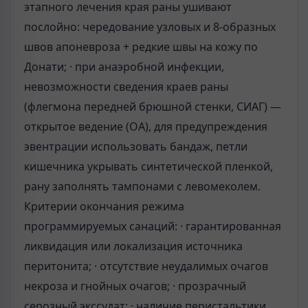
этапного лечения края раны ушивают
послойно: чередование узловых и 8-образных
швов апоневроза + редкие швы на кожу по
Донати; · при анаэробной инфекции,
невозможности сведения краев раны
(флегмона передней брюшной стенки, СИАГ) —
открытое ведение (ОА), для предупреждения
эвентрации использовать бандаж, петли
кишечника укрывать синтетической пленкой,
рану заполнять тампонами с левомеколем.
Критерии окончания режима
программируемых санаций: · гарантированная
ликвидация или локализация источника
перитонита; · отсутствие неудалимых очагов
некроза и гнойных очагов; · прозрачный
серозный экссудат; · наличие перистальтики