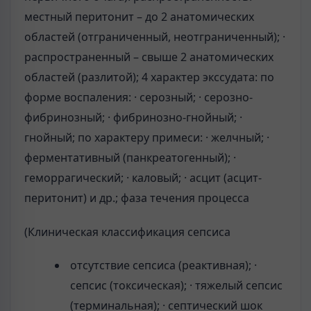
местный перитонит – до 2 анатомических
областей (отграниченный, неотграниченный); ·
распространенный – свыше 2 анатомических
областей (разлитой); 4 характер экссудата: по
форме воспаления: · серозный; · серозно-
фибринозный; · фибринозно-гнойный; ·
гнойный; по характеру примеси: · желчный; ·
ферментативный (панкреатогенный); ·
геморрагический; · каловый; · асцит (асцит-
перитонит) и др.; фаза течения процесса
(Клиническая классификация сепсиса
отсутствие сепсиса (реактивная); ·
сепсис (токсическая); · тяжелый сепсис
(терминальная); · септический шок