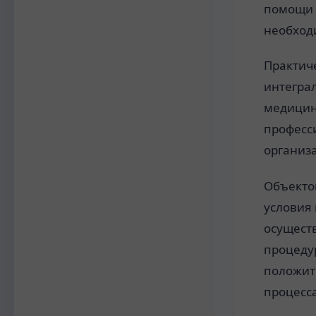
помощи 
необход
Практич
интегра
медицин
професси
организ
Объекто
условия
осущест
процеду
положит
процесса