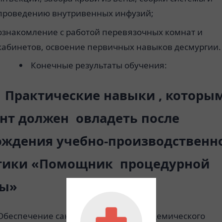
проведению внутривенных инфузий;
ознакомление с работой перевязочных комнат и
кабинетов, освоение первичных навыков десмургии.
Конечные результаты обучения:
тические навыки , которы
ент должен овладеть после
ождения учебно-производственн
тики «Помощник процедурной
ры»
Обеспечение санитарно-противоэпидемического