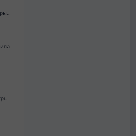
ры..
типа
тры