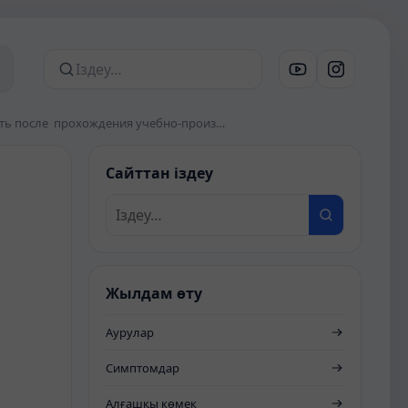
Сайттан іздеу
Практические навыки , которыми студент должен овладеть после прохождения учебно-производственной практики «Помощник процедурной сестры»
Сайттан іздеу
Жылдам өту
Аурулар
Симптомдар
Алғашқы көмек