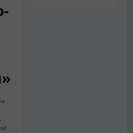
-
ы»
на
,
ной