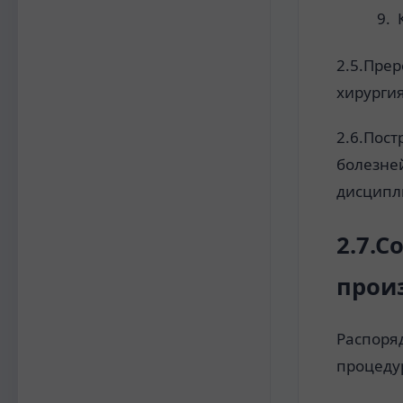
2.5.Прер
хирурги
2.6.Пос
болезне
дисципл
2.7.С
прои
Распоря
процеду