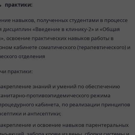
 практики:
ение навыков, полученных студентами в процессе
я дисциплин «Введение в клинику-2» и «Общая
», освоение практических навыков работы в
ном кабинете соматического (терапевтического) и
ческого отделения
ачи практики:
закрепление знаний и умений по обеспечению
санитарно-противоэпидемического режима
процедурного кабинета, по реализации принципов
асептики и антисептики;
закрепление и освоение навыков парентеральных
инъекций, забора крови из вены, сборки системы и