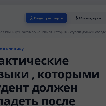
Емделушілерге
Мамандарға
е в клинику
/
е в клинику
актические
выки , которыми
удент должен
ладеть после