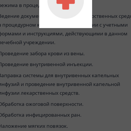
режима в процедурном кабинете.
Ведение документации по учету лекарственных сред
в процедурном кабинете в соответствии с учетными
формами и инструкциями, действующими в данном
лечебной учреждении.
Проведение забора крови из вены.
Проведение внутривенной инъекции.
Заправка системы для внутривенных капельных
инфузий и проведение внутривенной капельной
инфузии лекарственных средств.
Обработка ожоговой поверхности.
Обработка инфицированных ран.
Наложение мягких повязок.