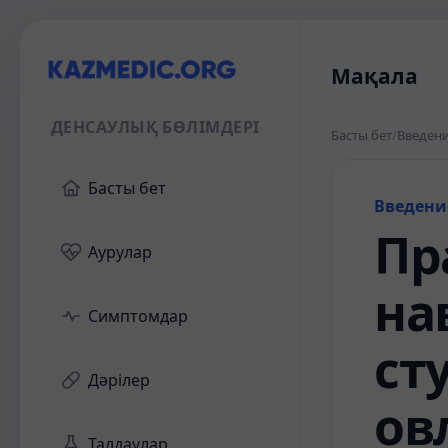
Мақала
ДЕНСАУЛЫҚ БӨЛІМДЕРІ
Басты бет
/
Введени
Басты бет
Введени
Пр
Аурулар
на
Симптомдар
ст
Дәрілер
ов
Талдаулар