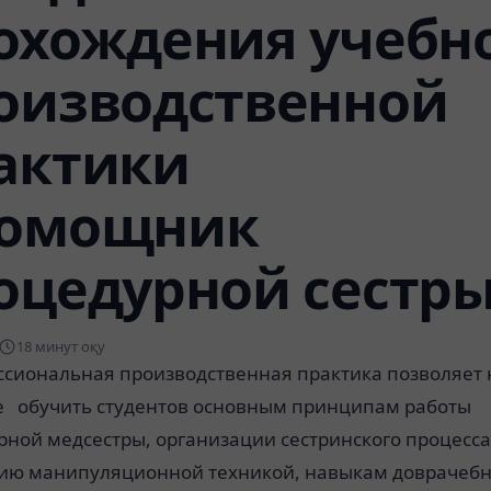
охождения учебно
оизводственной
актики
омощник
оцедурной сестр
18 минут оқу
сиональная производственная практика позволяет 
е обучить студентов основным принципам работы
ной медсестры, организации сестринского процесса
ию манипуляционной техникой, навыкам доврачеб