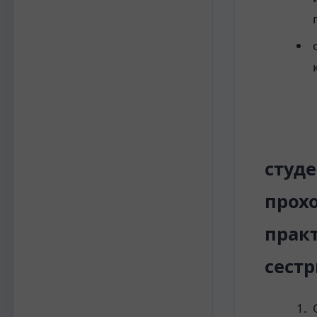
Прак
студ
прох
прак
сест