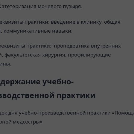
Катетеризация мочевого пузыря.
еквизиты практики: введение в клинику, общая
я, коммуникативные навыки.
треквизиты практики: пропедевтика внутренних
й, факультетская хирургия, профилирующие
ины.
одержание учебно-
зводственной практики
док дня учебно-производственной практики «Помощ
рной медсестры»