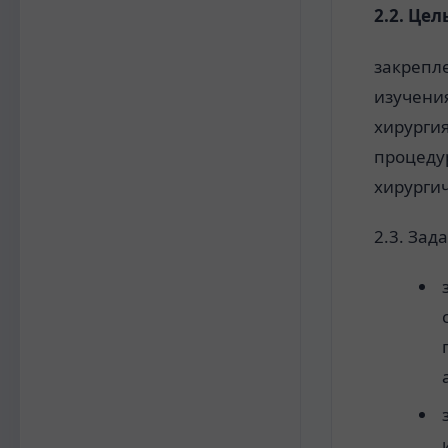
2.
2.
Цель
закрепл
изучени
хирургия
процедур
хирурги
2.3. Зад