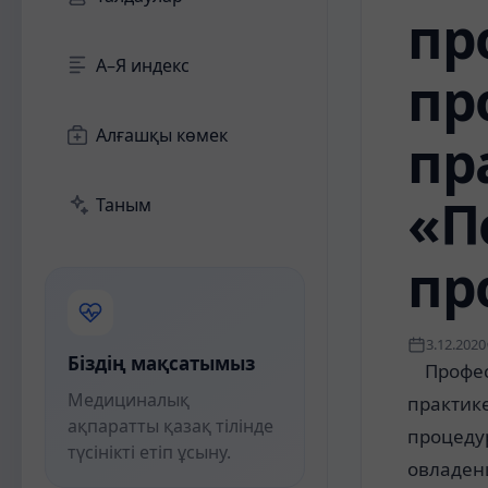
пр
А–Я индекс
пр
Алғашқы көмек
пр
«П
Таным
пр
3.12.2020
Біздің мақсатымыз
Профес
Медициналық
практик
ақпаратты қазақ тілінде
процедур
түсінікті етіп ұсыну.
овладен