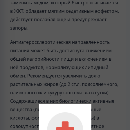
заменить мёдом, который быстро всасывается
в ЖКТ, обладает мягким седативным эффектом,
действует послабляюще и предупреждает
запоры.
Антиатеросклеротическая направленность
питания может быть достигнута снижением
общей калорийности пищи и включением в
неё продуктов, нормализующих липидный
обмен. Рекомендуется увеличить долю
растительных жиров (до 2 ст.л. подсолнечного,
оливкового или кукурузного масла в сутки).
Содержащиеся в них биологически активные
вещества (полиненасыщенные жирные
кислоты, фосфатиды и фитостерины) в
совокупности оказывают благоприятное