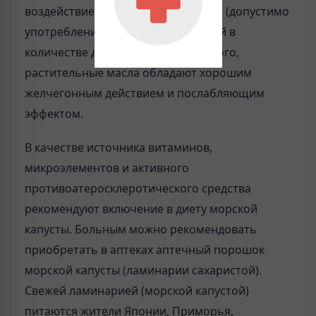
воздействие на обмен холестерина (допустимо
употребление холестерина с пищей в
количестве до 300 мг/сут). Кроме того,
растительные масла обладают хорошим
желчегонным действием и послабляющим
эффектом.
В качестве источника витаминов,
микроэлементов и активного
противоатеросклеротического средства
рекомендуют включение в диету морской
капусты. Больным можно рекомендовать
приобретать в аптеках аптечный порошок
морской капусты (ламинарии сахаристой).
Свежей ламинарией (морской капустой)
питаются жители Японии, Приморья,