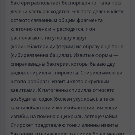
бактери располагает беспорядочно, та ка посл
делени клетк расходятся. Есл посл делени клетк
остаютс связанным общим фрагмента
клеточно стенк и н расходятся, т он
располагаютс по угло дру к друг
(коринебактери дифтерии) ил образую це почк
(сибиреязвенна бацилла). Извитые формы —
спиралевидны бактерии, которы бываю дву
видов: спирилл и спирохеты. Спирилл имею ви
штопо рообразн извиты клето с крупным
завитками. К патогенны спирилла относятс
возбудител содок (болезн укус крыс), а такж
кампилобактери и хеликобактерии, имеющи
изгибы, на поминающи крыль летяще чайки.
Спирохет представляю тонки длинны извиты
бактерии, отличающиес о спирил бо ле мелким