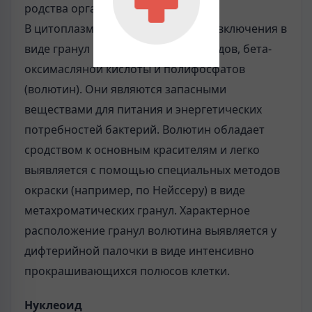
родства организмов.
В цитоплазме имеются различные включения в
виде гранул гликогена, полисахаридов, бета-
оксимасляной кислоты и полифосфатов
(волютин). Они являются запасными
веществами для питания и энергетических
потребностей бактерий. Волютин обладает
сродством к основным красителям и легко
выявляется с помощью специальных методов
окраски (например, по Нейссеру) в виде
метахроматических гранул. Характерное
расположение гранул волютина выявляется у
дифтерийной палочки в виде интенсивно
прокрашивающихся полюсов клетки.
Нуклеоид