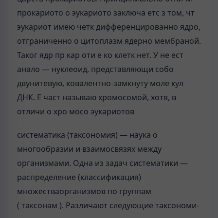
прокариото о эукариото заключа етс з том, чт
эукариот имею четк дифференцированно ядро,
отграниченно о цитоплазм ядерно мембраной.
Таког ядр пр кар оти е ко клетк нет. У не ест
анало — нуклеоид, представляющи собо
двунитевую, ковалентно-замкнуту моле кул
ДНК. Е част называю хромосомой, хотя, в
отличи о хро мосо эукариотов
систематика (таксономия) — наука о
многообразии и взаимосвязях между
организмами. Одна из задач систематики —
распределение (классификация)
множестваорганизмов по группам
(
таксонам
). Различают следующие таксономи-