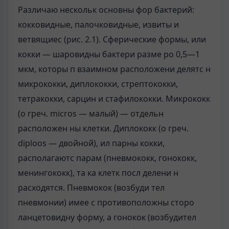
Различаю нескольк основны фор бактерий:
кокковидные, палочковидные, извиты и
ветвящиес (рис. 2.1). Сферические формы, или
кокки — шаровидны бактери разме ро 0,5—1
мкм, которы п взаимном расположени делятс н
микрококки, диплококки, стрептококки,
тетракокки, сарцин и стафилококки. Микрококк
(о греч. micros — малый) — отдельн
расположен ны клетки. Диплококк (о греч.
diploos — двойной), ил парны кокки,
располагаютс парам (пневмококк, гонококк,
менингококк), та ка клетк посл делени н
расходятся. Пневмокок (возбуди тел
пневмонии) имее с противоположны сторо
ланцетовидну форму, а гонокок (возбудител