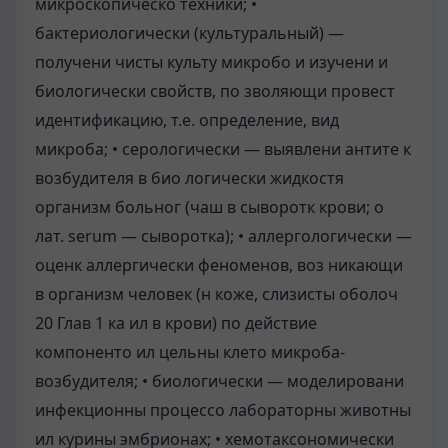
микроскопическо техники; •
бактериологически (культуральный) —
получени чисты культу микробо и изучени и
биологически свойств, по зволяющи провест
идентификацию, т.е. определение, вид
микроба; • серологически — выявлени антите к
возбудителя в био логически жидкостя
организм больног (чаш в сыворотк крови; о
лат. serum — сыворотка); • аллергологически —
оценк аллергически феноменов, воз никающи
в организм человек (н коже, слизисты оболоч
20 Глав 1 ка ил в крови) по действие
компоненто ил цельны клето микроба-
возбудителя; • биологически — моделировани
инфекционны процессо лабораторны животны
ил курины эмбрионах; • хемотаксономически