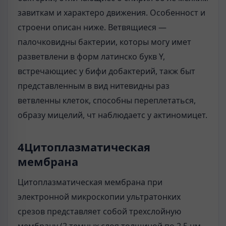
завиткам и характеро движения. Особенност и
строени описан ниже. Ветвящиеся —
палочковидны бактерии, которы могу имет
разветвлени в форм латинско букв Y,
встречающиес у бифи добактерий, такж быт
представленным в вид нитевидны раз
ветвленны клеток, способны переплетаться,
образу мицелий, чт наблюдаетс у актиномицет.
4Цитоплазматическая
мембрана
Цитоплазматическая мембрана при
электронной микроскопии ультратонких
срезов представляет собой трехслойную
мембрану (2 темных слоя толщиной по 2,5 нм