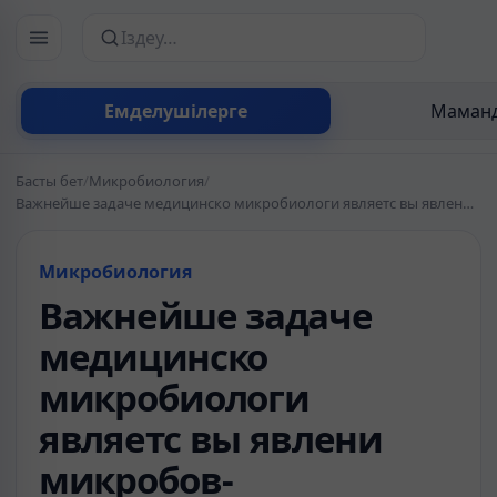
Сайттан іздеу
Емделушілерге
Маманд
Басты бет
/
Микробиология
/
Важнейше задаче медицинско микробиологи являетс вы явлени микробов-возбудителе инфекционны болезней
Микробиология
Важнейше задаче
медицинско
микробиологи
являетс вы явлени
микробов-