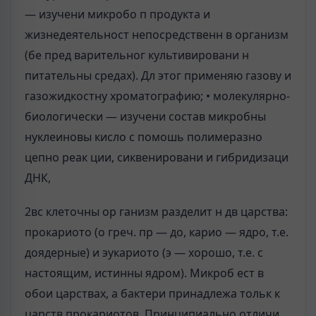
— изучени микробо п продукта и
жизнедеятельност непосредственн в организм
(бе пред варительног культивировани н
питательны средах). Дл этог применяю газову и
газожидкостну хроматографию; • молекулярно-
биологически — изучени состав микробны
нуклеиновы кисло с помошь полимеразно
цепно реак ции, сиквенировани и гибридизаци
ДНК,
2вс клеточны ор ганизм разделит н дв царства:
прокариото (о греч. пр — до, карио — ядро, т.е.
доядерные) и эукариото (э — хорошо, т.е. с
настоящим, истинны ядром). Микроб ест в
обои царствах, а бактери принадлежа тольк к
царств прокариотов. Принципиально отличи