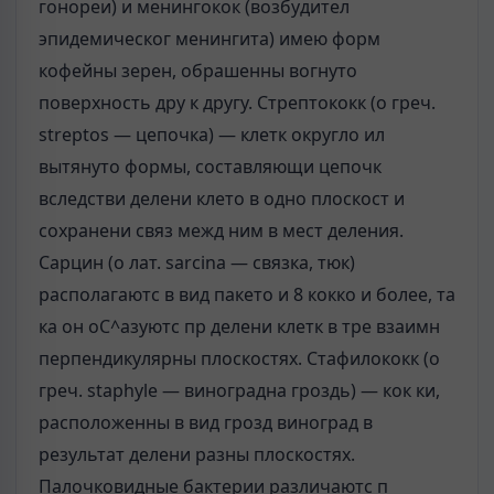
гонореи) и менингокок (возбудител
эпидемическог менингита) имею форм
кофейны зерен, обрашенны вогнуто
поверхность дру к другу. Стрептококк (о греч.
streptos — цепочка) — клетк округло ил
вытянуто формы, составляющи цепочк
вследстви делени клето в одно плоскост и
сохранени связ межд ним в мест деления.
Сарцин (о лат. sarcina — связка, тюк)
располагаютс в вид пакето и 8 кокко и более, та
ка он оС^азуютс пр делени клетк в тре взаимн
перпендикулярны плоскостях. Стафилококк (о
греч. staphyle — виноградна гроздь) — кок ки,
расположенны в вид грозд виноград в
результат делени разны плоскостях.
Палочковидные бактерии различаютс п