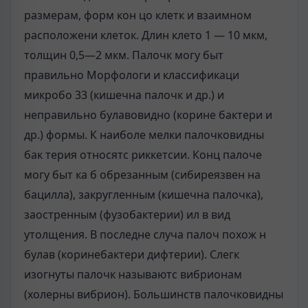
размерам, форм кон цо клетк и взаимном
расположени клеток. Длин клето 1 — 10 мкм,
толщин 0,5—2 мкм. Палочк могу быт
правильно Морфологи и классификаци
микробо 33 (кишечна палочк и др.) и
неправильно булавовидно (корине бактери и
др.) формы. К наиболе мелки палочковидны
бак терия относятс риккетсии. Конц палоче
могу быт ка б обрезанным (сибиреязвен на
бацилла), закругленным (кишечна палочка),
заостренным (фузобактерии) ил в вид
утолщения. В последне случа палоч похож н
булав (коринебактери дифтерии). Слегк
изогнуты палочк называютс вибрионам
(холерны вибрион). Большинств палочковидны