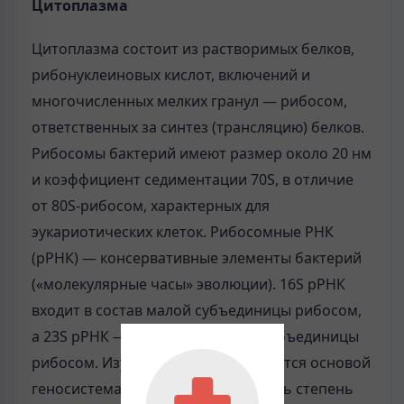
Цитоплазма
Цитоплазма состоит из растворимых белков,
рибонуклеиновых кислот, включений и
многочисленных мелких гранул — рибосом,
ответственных за синтез (трансляцию) белков.
Рибосомы бактерий имеют размер около 20 нм
и коэффициент седиментации 70S, в отличие
от 80S-рибосом, характерных для
эукариотических клеток. Рибосомные РНК
(рРНК) — консервативные элементы бактерий
(«молекулярные часы» эволюции). 16S рРНК
входит в состав малой субъединицы рибосом,
а 23S рРНК — в состав большой субъединицы
рибосом. Изучение 16S рРНК является основой
геносистематики, позволяя оценить степень