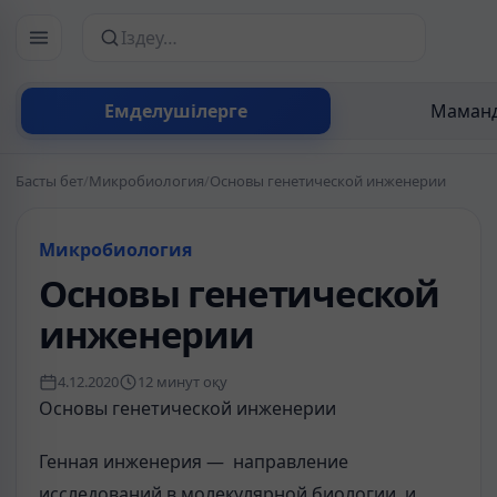
Сайттан іздеу
Емделушілерге
Маманд
Басты бет
/
Микробиология
/
Основы генетической инженерии
Микробиология
Основы генетической
инженерии
4.12.2020
12 минут оқу
Основы генетической инженерии
Генная инженерия — направление
исследований в молекулярной биологии и