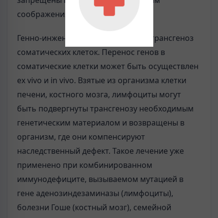
запрещены по социально-этическим
соображениям.
Генно-инженерное лечение через трансгеноз
соматических клеток. Перенос генов в
соматические клетки может быть осуществлен
ex vivo и in vivo. Взятые из организма клетки
печени, костного мозга, лимфоциты могут
быть подвергнуты трансгенозу необходимым
генетическим материалом и возвращены в
организм, где они компенсируют
наследственный дефект. Такое лечение уже
применено при комбинированном
иммунодефиците, вызываемом мутацией в
гене аденозиндезаминазы (лимфоциты),
болезни Гоше (костный мозг), семейной