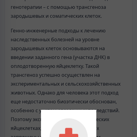
генотерапии – с помощью трансгеноза
зародышевых и соматических клеток.
Генно-инженерные подходы к лечению
наследственных болезней на уровне
зародышевых клеток основываются на
введении заданного гена (участка ДНК) в
оплодотворенную яйцеклетку. Такой
трансгеноз успешно осуществлен на
экспериментальных и сельскохозяйственных
животных. Однако для человека этот подход
еще недостаточно биоэтически обоснован,
особенно с учетом отдаленных последствий.
Поэтому эксперименты на человеческих
яйцеклетках, зиготах или эмбрионах