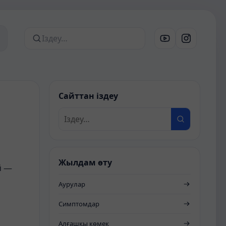
Сайттан іздеу
Сайттан іздеу
Жылдам өту
й
—
Аурулар
Симптомдар
Алғашқы көмек