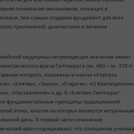
ярное понимание механизмов, лежащих в
олезни
, тем самым создавая фундамент для всех
ских приложений, диагностики и лечения
опейской медицины непреходящее значение имеет
евнегреческого врача Гиппократа (ок. 460 – ок. 370 гг.
воззрения которого, изложены в книгах «Корпуса
та»: «Клятва», «Закон», «О враче», «О благоприлич
и», «Наставления» и др. В «Клятве» Гиппократ
ил фундаментальные принципы традиционной
ской этики, многие из которых являются актуальны
дняшний день. В первой части сочинения
реческий врач подчеркивает, что отношение ученика