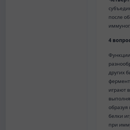
субъеди
после об
иммуног
4 вопрос
Функции
разнооб
других
б
фермен
играют 
выполня
образуя
белки и
при
имм