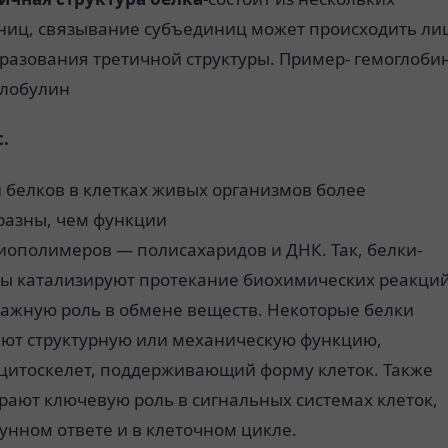
ниц, связывание субъединиц может происходить ли
разования третичной структуры. Пример- гемоглобин
лобулин
.
 белков в
клетках
живых организмов более
разны, чем функции
иополимеров
—
полисахаридов
и
ДНК
. Так, белки-
ты
катализируют протекание биохимических реакций
важную роль в обмене веществ. Некоторые белки
ют структурную или механическую функцию,
цитоскелет
, поддерживающий форму клеток. Также
грают ключевую роль в
сигнальных системах клеток
,
унном ответе
и в
клеточном цикле
.