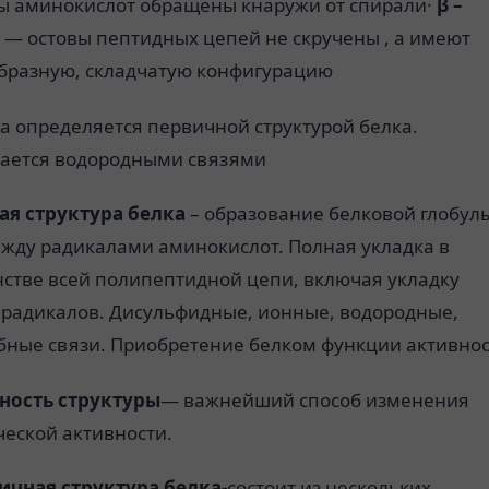
ы аминокислот обращены кнаружи от спирали·
β –
— остовы пептидных цепей не скручены , а имеют
образную, складчатую конфигурацию
а определяется первичной структурой белка.
ается водородными связями
ая структура белка
– образование белковой глобул
ежду радикалами аминокислот. Полная укладка в
нстве всей полипептидной цепи, включая укладку
 радикалов. Дисульфидные, ионные, водородные,
бные связи. Приобретение белком функции активнос
ость структуры
— важнейший способ изменения
ческой активности.
ичная структура белка-
состоит из нескольких