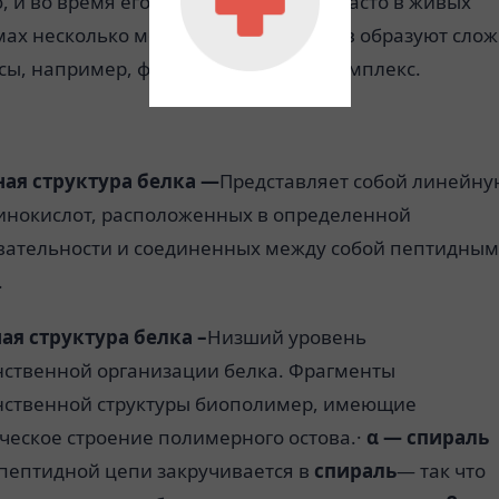
 и во время его «работы» в клетке. Часто в живых
мах несколько молекул разных белков образуют сло
сы, например,
фотосинтетический комплекс
.
ая структура белка —
Представляет собой линейну
инокислот, расположенных в определенной
вательности и соединенных между собой пептидны
.
ая структура белка –
Низший уровень
нственной организации белка. Фрагменты
нственной структуры биополимер, имеющие
ческое строение полимерного остова.·
α — спираль
пептидной цепи закручивается в
спираль
— так что