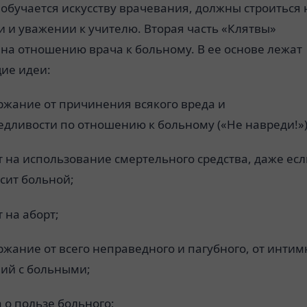
обучается искусству врачевания, должны строиться 
 и уважении к учителю. Вторая часть «Клятвы»
на отношению врача к больному. В ее основе лежат
ие идеи:
ржание от причинения всякого вреда и
едливости по отношению к больному («Не навреди!»)
 на использование смертельного средства, даже есл
сит больной;
 на аборт;
жание от всего неправедного и пагубного, от инти
ий с больными;
 о пользе больного;