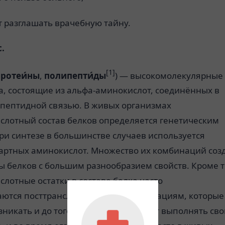
т разглашать врачебную тайну.
.
[1]
ротеи́ны
,
полипепти́ды
) —
высокомолекулярные
а
, состоящие из альфа-
аминокислот
, соединённых в
пептидной связью
. В живых организмах
слотный состав белков определяется
генетическим
при синтезе в большинстве случаев используется
артных аминокислот
. Множество их комбинаций соз
 белков с большим разнообразием свойств. Кроме т
лотные остатки в составе белка часто
аются
посттрансляционным модификациям
, которые
зникать и до того, как белок начинает выполнять св