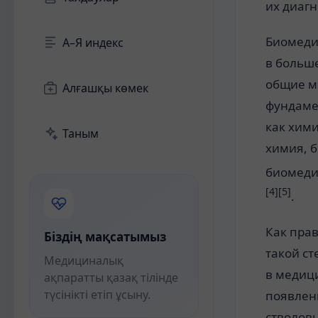
их
диагн
Биомеди
А–Я индекс
в больш
общие
м
Алғашқы көмек
фундаме
как
хим
Таным
химия
,
б
биомед
[4]
[5]
.
Как пра
Біздің мақсатымыз
такой ст
Медициналық
в
медиц
ақпаратты қазақ тілінде
түсінікті етіп ұсыну.
появлен
стволовы