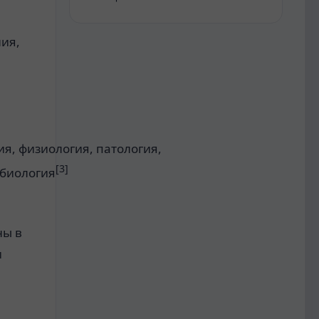
ия,
ия
,
физиология
,
патология
,
[3]
биология
ны
в
и