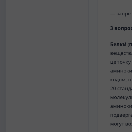
— запре
3 вопрос
Белки́
(
п
веществ
цепочку
аминоки
кодом
, 
20
станд
молекулы
аминокис
подверг
могут во