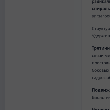
радикал
спираль
зигзаго
Структур
Удержив
Третичн
связи м
простра
боковых
гидрофо
Подвижн
биологи
Четверт