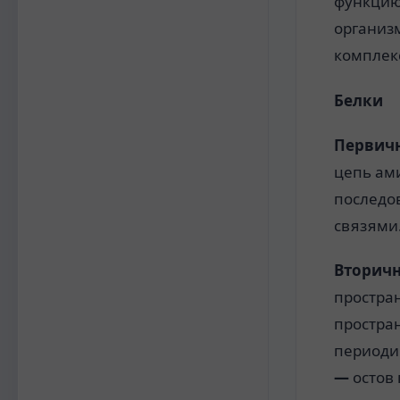
функцию,
организ
комплек
Белки
Первичн
цепь ам
последо
связями
Вторичн
простра
простра
периоди
—
остов 