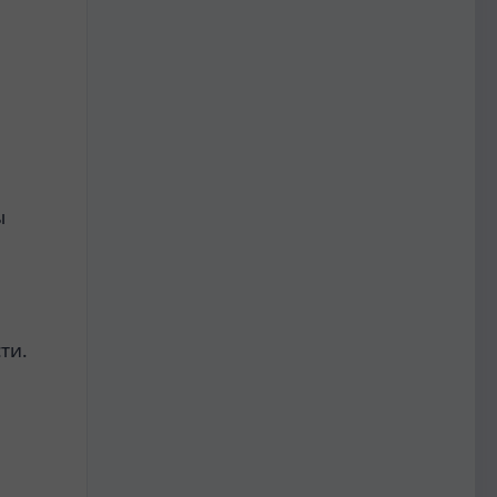
ы
ти.