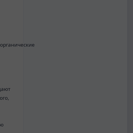
органические
дают
ого,
ою