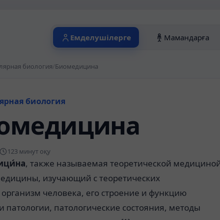
Емделушілерге
Мамандарға
лярная биология
/
Биомедицина
ярная биология
омедицина
123 минут оқу
ци́на
, также называемая теоретической
медицино
едицины
, изучающий с теоретических
й
организм
человека
, его строение и функцию
и
патологии
, патологические состояния, методы