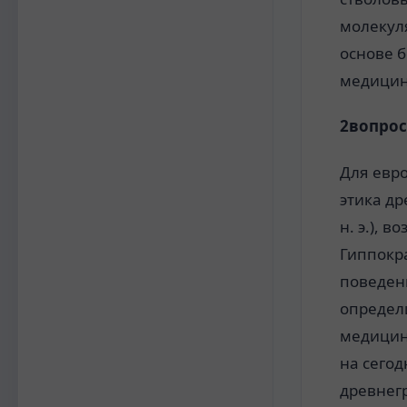
молекул
основе
б
медицин
2вопрос
Для евр
этика др
н. э.), 
Гиппокра
поведени
определ
медицин
на сего
древнег