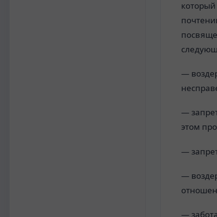
который 
почтении
посвяще
следующ
— возде
несправ
— запрет
этом про
— запрет
— воздер
отношен
— забота