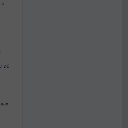
на
;
и об
мных