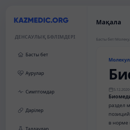
Мақала
ДЕНСАУЛЫҚ БӨЛІМДЕРІ
Басты бет
/
Молеку
Басты бет
Молекул
Би
Аурулар
5.12.2020
Симптомдар
Биомеди
раздел
м
Дәрілер
позици
в
норме
Талдаулар