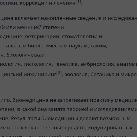
[1]
остики
, коррекции и
лечения
.
цина включает накопленные сведения и исследован
ей или меньшей степени
едицине
,
ветеринарии
,
стоматологии
и
нтальным биологическим наукам, таким,
ия
,
биологическая
иология
,
гистология
,
генетика
,
эмбриология
,
анатом
[2]
ицинский
инжиниринг
,
зоология
,
ботаника
и
микро
вило, биомедицина не затрагивает практику
медици
епени, в какой она занята теорией и исследованиям
ине
. Результаты биомедицины делают возможным
ие новых
лекарственных средств
,
индуцированных
х клеток
для клеточной терапии, более глубокое,