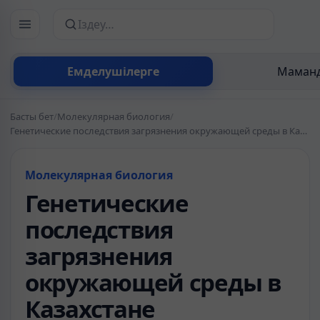
Сайттан іздеу
Емделушілерге
Маманд
Басты бет
/
Молекулярная биология
/
Генетические последствия загрязнения окружающей среды в Казахстане
Молекулярная биология
Генетические
последствия
загрязнения
окружающей среды в
Казахстане