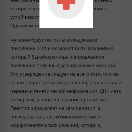
которые не имеют никакого отношения к
устойчивости к инсектицидам.
Организм не может знать, какие
мутации будут полезны в следующем
поколении. Нет и не может быть механизма,
который бы обеспечивал направленное
появление полезных для организма мутаций.
Это утверждение следует из всего того, что мы
знаем о принципах кодирования, реализации и
передачи генетической информации. ДНК – это
не чертеж, а рецепт создания организма.
Генотип определяет не сам фенотип, а
последовательности биохимических и
морфогенетических реакций, которые,