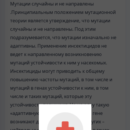
Мутации случайны и не направлены
.Принципиальным положением мутационной
теории является утверждение, что мутации
случайны и не направлены. Под этим
подразумевается, что мутации изначально не
адаптивны. Применение инсектицидов не
ведет к направленному возникновению
мутаций устойчивости к ним у насекомых.
Инсектициды могут приводить к общему
повышению частоты мутаций, в том числе и
мутаций в генах устойчивости к ним, в том
числе и таких мутаций, которые эту
устойчивость повышают. Но на одну такую
«адаптивную» мутацию в «нужном» гене
возникают десятки тысяч любых других –
нейтральных и вредных — мутаций в генах,