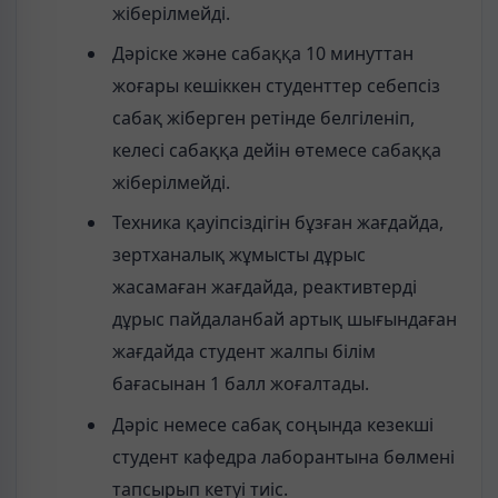
жіберілмейді.
Дәріске және сабаққа 10 минуттан
жоғары кешіккен студенттер себепсіз
сабақ жіберген ретінде белгіленіп,
келесі сабаққа дейін өтемесе сабаққа
жіберілмейді.
Техника қауіпсіздігін бұзған жағдайда,
зертханалық жұмысты дұрыс
жасамаған жағдайда, реактивтерді
дұрыс пайдаланбай артық шығындаған
жағдайда студент жалпы білім
бағасынан 1 балл жоғалтады.
Дәріс немесе сабақ соңында кезекші
студент кафедра лаборантына бөлмені
тапсырып кетуі тиіс.