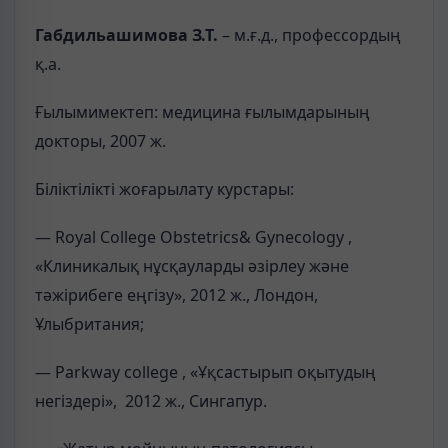
Габдильашимова З.Т.
– м.ғ.д., профессордың
қ.а.
Ғылымимектеп: медицина ғылымдарының
докторы, 2007 ж.
Біліктілікті жоғарылату курстары:
— Royal College Obstetrics& Gynecology ,
«Клиникалық нұсқауларды әзірлеу және
тәжірибеге еңгізу», 2012 ж., Лондон,
Ұлыбритания;
— Parkway college , «Ұқсастырып оқытудың
негіздері», 2012 ж., Сингапур.