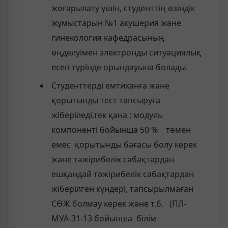
жоғарылату үшін, студенттің өзіндік
жұмыстарын №1 акушерия және
гинекология кафедрасының
өңделуімен электронды ситуациялық
есеп түрінде орындауына болады.
Студенттерді емтиханға және
қорытынды тест тапсыруға
жіберіледі,тек қана : модуль
компоненті бойынша 50 % төмен
емес қорытынды бағасы болу керек
және тәжірибелік сабақтардан
ешқандай тәжірибелік сабақтардан
жіберілген күндері, тапсырылмаған
СӨЖ болмау керек және т.б. (ПЛ-
МУА-31-13 бойынша білім