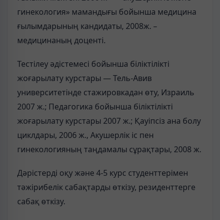
гинекология» мамандығы бойынша медицина
ғылымдарының кандидаты, 2008ж. –
медицинаның доценті.
Тестілеу әдістемесі бойынша біліктілікті
жоғарылату курстары — Тель-Авив
университетінде стажировкадан өту, Израиль
2007 ж.; Педагогика бойынша біліктілікті
жоғарылату курстары 2007 ж.; Қауіпсіз ана болу
циклдары, 2006 ж., Акушерлік іс пен
гинекологияның таңдамалы сұрақтары, 2008 ж.
Дәрістерді оқу және 4-5 курс студенттерімен
тәжірибелік сабақтарды өткізу, резиденттерге
сабақ өткізу.