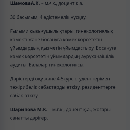
ШамоваА.К. –
м.ғ.к., доцент қ.а.
30 басылым, 4 әдістемелік нұсқау.
Ғылыми қызығушылықтары: гинекологиялық
көмекті және босануға көмек көрсететін
ұйымдардың қызметін ұйымдастыру. Босануға
көмек көрсететін ұйымдардың ауруханаішілік
аудиты. Балалар гинекологиясы.
Дәрістерді оқу және 4-5курс студенттерімен
тәжірибелік сабақтарды өткізу, резиденттерге
сабақ өткізу.
Шарипова М.К. –
м.ғ.к., доцент қ.а., жоғары
санатты дәрігер.