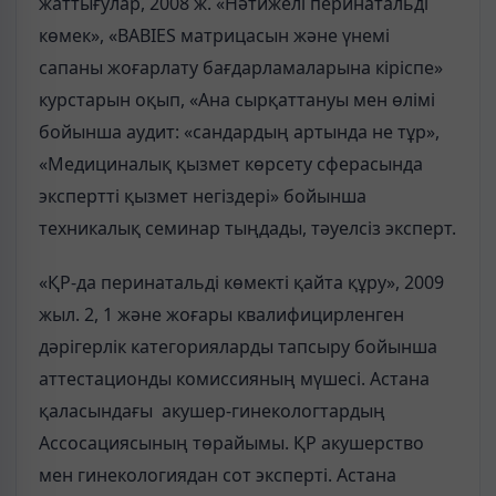
жаттығулар, 2008 ж. «Нәтижелі перинатальді
көмек», «ВАВІЕS матрицасын және үнемі
сапаны жоғарлату бағдарламаларына кіріспе»
курстарын оқып, «Ана сырқаттануы мен өлімі
бойынша аудит: «сандардың артында не тұр»,
«Медициналық қызмет көрсету сферасында
экспертті қызмет негіздері» бойынша
техникалық семинар тыңдады, тәуелсіз эксперт.
«ҚР-да перинатальді көмекті қайта құру», 2009
жыл. 2, 1 және жоғары квалифицирленген
дәрігерлік категорияларды тапсыру бойынша
аттестационды комиссияның мүшесі. Астана
қаласындағы акушер-гинекологтардың
Ассосациясының төрайымы. ҚР акушерство
мен гинекологиядан сот эксперті. Астана