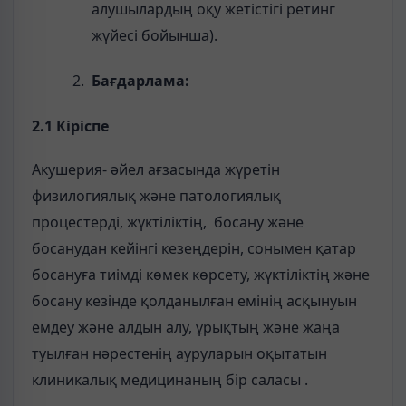
алушылардың оқу жетістігі ретинг
жүйесі бойынша).
Бағдарлама:
2.1 Кіріспе
Акушерия- әйел ағзасында жүретін
физилогиялық және патологиялық
процестерді, жүктіліктің, босану және
босанудан кейінгі кезеңдерін, сонымен қатар
босануға тиімді көмек көрсету, жүктіліктің және
босану кезінде қолданылған емінің асқынуын
емдеу және алдын алу, ұрықтың және жаңа
туылған нәрестенің ауруларын оқытатын
клиникалық медицинаның бір саласы .