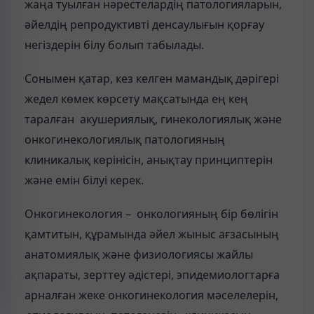
жаңа туылған нәрестелардің патологияларын,
әйелдің репродуктивті денсаулығын қорғау
негіздерін білу болып табылады.
Сонымен қатар, кез келген мамандық дәрігері
жедел көмек көрсету мақсатында ең кең
таралған акушериялық, гинекологиялық және
онкогинекологиялық патологияның
клиникалық көрінісін, анықтау принциптерін
және емін білуі керек.
Онкогинекология – онкологияның бір бөлігін
қамтитын, құрамында әйел жыныс ағзасының
анатомиялық және физиологиясы жайлы
ақпараты, зерттеу әдістері, эпидемиологтарға
арналған жеке онкогинекология мәселелерін,