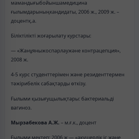
мамандығыбойыншамедицина
ғылымдарыныңкандидаты, 2006 ж., 2009 ж. –
доцентқ.а.
Біліктілікті жоғарылату курстары:
— «Жанұяныжоспарлаужәне контрацепция»,
2008 ж.
4-5 курс студенттерімен және резиденттермен
тәжірибелік сабақтарды өткізу.
Ғылыми қызығущылықтары: бактериальді
вагиноз.
Мырзабекова А.Ж.
– м.ғ.к., доцент
Ғылыми мектеп: 2006 ж — «акушерлік іс және