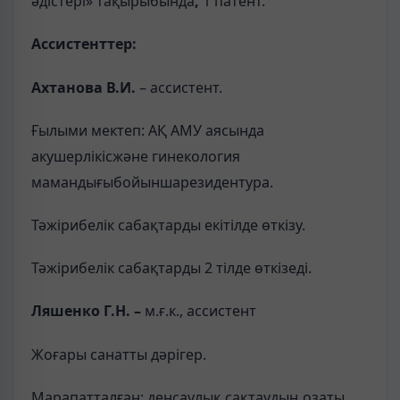
әдістері» тақырыбында
,
1 патент.
Ассистенттер:
Ахтанова В.И.
– ассистент.
Ғылыми мектеп: АҚ АМУ аясында
акушерлікісжәне гинекология
мамандығыбойыншарезидентура.
Тәжірибелік сабақтарды екітілде өткізу.
Тәжірибелік сабақтарды 2 тілде өткізеді.
Ляшенко Г.Н. –
м.ғ.к., ассистент
Жоғары санатты дәрігер.
Марапатталған: денсаулық сақтаудың озаты,