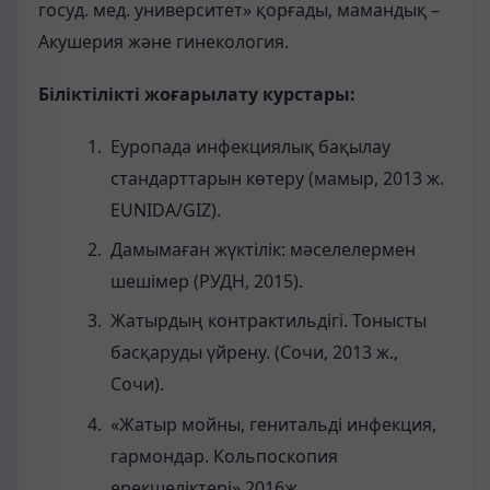
госуд. мед. университет» қорғады, мамандық –
Акушерия және гинекология.
Біліктілікті жоғарылату курстары:
Еуропада инфекциялық бақылау
стандарттарын көтеру (мамыр, 2013 ж.
EUNIDA/GIZ).
Дамымаған жүктілік: мәселелермен
шешімер (РУДН, 2015).
Жатырдың контрактильдігі. Тонысты
басқаруды үйрену. (Сочи, 2013 ж.,
Сочи).
«Жатыр мойны, генитальді инфекция,
гармондар. Кольпоскопия
ерекшеліктері»,2016ж.