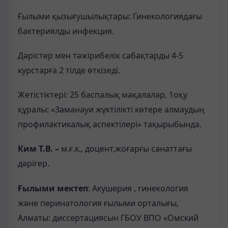
Ғылыми қызығушылықтары: Гинекологиядағы
бактериялды инфекция.
Дәрістер мен тәжірибелік сабақтарды 4-5
курстарға 2 тілде өткізеді.
Жетістіктері: 25 баспалық мақалалар, 1оқу
құралы: «Заманауи жүктілікті көтере алмаудың
профилактикалық аспектілері» тақырыбында.
Ким Т.В. –
м.ғ.к., доцент,жоғарғы санаттағы
дәрігер.
Ғылыми мектеп
: Акушерия , гинекология
және перинатология ғылыми орталығы,
Алматы: диссертациясын ГБОУ ВПО «Омский