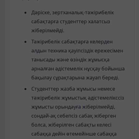
Дәріске, зертханалық-тәжірибелік
сабақтарға студенттер халатсыз
жіберілмейді.
Тәжірибелік сабақтарға келерден
алдын техника қауіпсіздік ережесімен
танысады және өзіндік жұмысқа
арналған әдістемелік нұсқау бойынша
бақылау сұрақтарына жауап береді.
Студенттер жазба жұмысы немесе
тәжірибелік жұмыстық әдістемелікссіз
жұмысты орындауға жіберілмейді,
сондай-ақ себепсіз сабақ жіберген
болса, жіберілген сабақты келесі
сабаққа дейін өтемейінше сабаққа