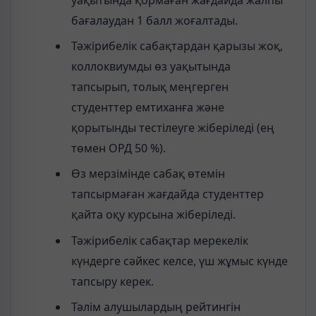
уақытында қормаған жағдайда жалпы
бағалаудан 1 балл жоғалтады.
Тәжірибелік сабақтардан қарызы жоқ,
коллоквиумды өз уақытында
тапсырып, толық меңгерген
студенттер емтиханға және
қорытынды тестілеуге жіберіледі (ең
төмен ОРД 50 %).
Өз мерзімінде сабақ өтемін
тапсырмаған жағдайда студенттер
қайта оқу курсына жіберіледі.
Тәжірибелік сабақтар мерекелік
күндерге сәйкес келсе, үш жұмыс күнде
тапсыру керек.
Тәлім алушылардың рейтингін