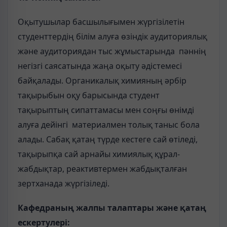
Оқытушылар басшылығымен жүргізілетін
студенттердің білім алуға өзіндік аудиториялық
және аудиториядан тыс жұмыстарында пәннің
негізгі саясатында жаңа оқыту әдістемесі
байқалады. Органикалық химияның әрбір
тақырыбын оқу барысында студент
тақырыптың сипаттамасы мен соңғы өнімді
алуға дейінгі материалмен толық таныс бола
алады. Сабақ қатаң түрде кестеге сай өтіледі,
тақырыпқа сай арнайы химиялық құрал-
жабдықтар, реактивтермен жабдықталған
зертханада жүргізіледі.
Кафедраның жалпы талаптары және қатаң
ескертулері: