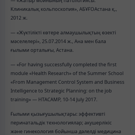
— «Жатыр мойнының патологиясы.
Клиникалық кольпоскопия», АБҰҒОАстана қ.,
2012 ж.
— «Жүктілікті көтере алмаушылықтың өзекті
мәселелері», 25.07.2014 ж., Ана мен бала
ғылыми орталығы, Астана.
— «For having successfully completed the first
module «Health Research» of the Summer School
«From Management Control System and Business
Intelligence to Strategic Planning: on the job
training» — HTACAMP, 10-14 July 2017.
Ғылыми қызығушылықтары: эффективті
перинатальдік технологиялар; акушерлікіс
және гинекология бойынша дәлелді медицина