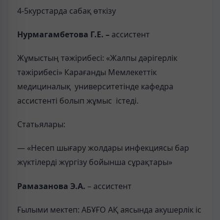
4-5курстарда сабақ өткізу
Нурмагамбетова Г.Е. –
ассистент
Жұмыстың тәжірибесі: «Жалпы дәрігерлік
тәжірибесі» Карағанды Мемлекеттік
медициналық университетінде кафедра
ассистенті болып жұмыс істеді.
Статьялары:
— «Несеп шығару жолдары инфекциясы бар
жүктілерді жүргізу бойынша сұрақтары»
Рамазанова Э.А.
– ассистент
Ғылыми мектеп: АБҰҒО АҚ аясында акушерлік іс