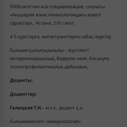
5000сағаттан аса специализация, соңғысы
«Акушерия және гинекологиядағы өзекті
сұрақтар», Астана, 216 сағат.
4-5 курстарға, магистранттарға сабақ жүргізу.
Ғылыми қызығушылығы – жүктілікті
көтереалмаушылық, бедеулік неке, босануға
психопрофилактикалық дайындық.
Доценты:
Доценттер:
Галицкая Т.Н.
– м.ғ.к., доцент қ.а.
Ғылымимектеп: «иммунология»