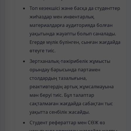
Топ кезекшісі және басқа да студенттер
жиhаздар мен инвентарлық
материалдарға аудиторияда болған
уақытында жауапты болып саналады.
Егерде мүлік бүлінген, сынған жағдайда
өтеуге тиіс.
Зертханалық-тәжірибелік жұмысты
орындау барысында партамен
столдардың тазалығына,
реактивтердің артық жұмсалмауына
мән беруі тиіс. Бұл талаптар
сақталмаған жағдайда сабақтан тыс
уақытта сенбілік жасайды.
Студент рефераттар мен СӨЖ өз