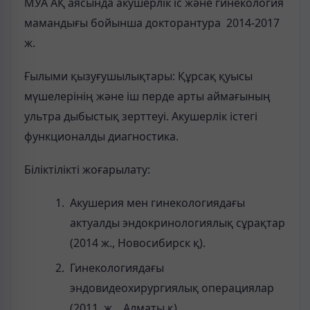
МУА АҚ аясында акушерлік іс және гинекология
мамандығы бойынша докторантура 2014-2017
ж.
Ғылыми қызуғушылықтары: Құрсақ қуысы
мүшелерінің және іш перде арты аймағының
ультра дыбыстық зерттеуі. Акушерлік істегі
функционалды диагностика.
Біліктілікті жоғарылату:
Акушерия мен гинекологиядағы
актуалды эндокринологиялық сұрақтар
(2014 ж., Новосибирск қ).
Гинекологиядағы
эндовидеохирургиялық операциялар
(2011 ж., Алматы қ).