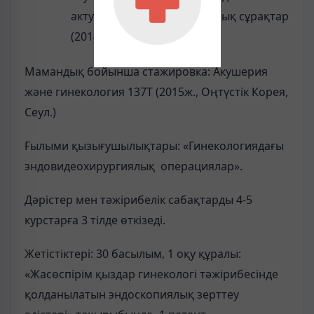
актуалды эндокринологиялық сұрақтар
(2014 ж., Астана қ., АГИУВ).
Мамандық бойынша стажировка: Акушерия
және гинекология 137Т (2015ж., Оңтүстік Корея,
Сеул.)
Ғылыми қызығушылықтары: «Гинекологиядағы
эндовидеохирургиялық операциялар».
Дәрістер мен тәжірибелік сабақтарды 4-5
курстарға 3 тілде өткізеді.
Жетістіктері: 30 басылым, 1 оқу құралы:
«Жасөспірім қыздар гинекологі тәжірибесінде
қолданылатын эндоскопиялық зерттеу