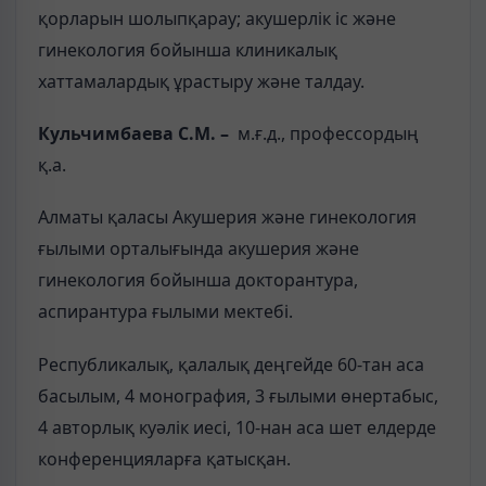
қорларын шолыпқарау; акушерлік іс және
гинекология бойынша клиникалық
хаттамалардық ұрастыру және талдау.
Кульчимбаева С.М. –
м.ғ.д., профессордың
қ.а.
Алматы қаласы Акушерия және гинекология
ғылыми орталығында акушерия және
гинекология бойынша докторантура,
аспирантура ғылыми мектебі.
Республикалық, қалалық деңгейде 60-тан аса
басылым, 4 монография, 3 ғылыми өнертабыс,
4 авторлық куәлік иесі, 10-нан аса шет елдерде
конференцияларға қатысқан.