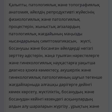
Қалыпты, патологиялық және топографиялық
анатомия, әйелдің репродуктивті жүйесінің
физиологиялық және патологиялық
процестерін, жыныстық ағзалардың
патологиялық жағдайының маңызды
нысандарының симптоматикасын, жүкті,
босанушы және босанған әйелдерді негізгі
зерттеу әдістерін, жаңа туылған нәрестелерге
және гинекологиялық науқастарға уақытша
диагноз қоюға көмектесу, акушерлік және
гинекологиялық патологияның шұғыл төтенше
жағдайларныда алғашқы дәрігерге дейінгі
көмек көрсету, жүктіліктің, босанудың және
босанудан кейінгі кезеңдегі асқынулардың
алдын алу шараларын жүргізу , ұрықтың және