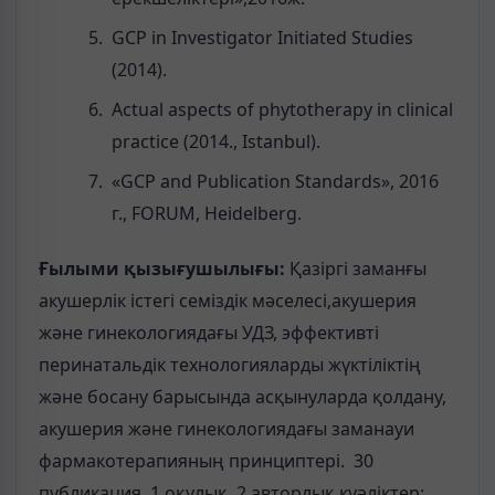
GCP in Investigator Initiated Studies
(2014).
Actual aspects of phytotherapy in clinical
practice (2014., Istanbul).
«GCP and Publication Standards», 2016
г., FORUM, Heidelberg.
Ғылыми қызығушылығы:
Қазіргі заманғы
акушерлік істегі семіздік мәселесі,акушерия
және гинекологиядағы УДЗ, эффективті
перинатальдік технологияларды жүктіліктің
және босану барысында асқынуларда қолдану,
акушерия және гинекологиядағы заманауи
фармакотерапияның принциптері. 30
публикация, 1 оқулық, 2 авторлық куәліктер;