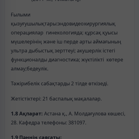
Ғылыми
қызуғушылықтары:эндовидеохирургиялық
операциялар гинекологияда; құрсақ қуысы
мүшелерінің және іш перде арты аймағының
ультра дыбыстық зерттеуі; акушерлік істегі
функционалды диагностика; жүктілікті көтере
алмау;бедеулік.
Тәжірибелік сабақтарды 2 тілде өткізеді.
Жетістіктері: 21 баспалық мақалалар.
1.8 Ақпарат:
Астана қ., А. Молдағулова көшесі,
28. Кафедра телефоны: 381097.
1.9 Пәннің саясаты: