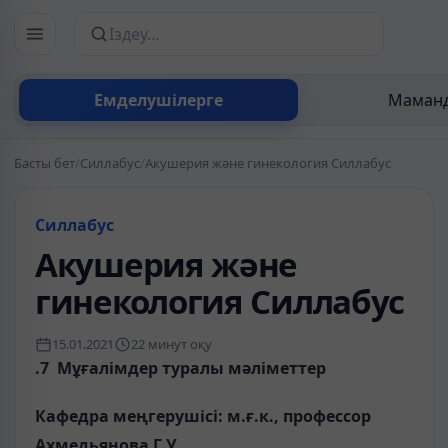
Сайттан іздеу
Емделушілерге
Маманд
Басты бет
/
Силлабус
/
Акушерия және гинекология Силлабус
Силлабус
Акушерия және
гинекология Силлабус
15.01.2021
22 минут оқу
.7 Мұғалімдер туралы мәліметтер
Кафедра меңгерушісі: м.ғ.к., профессор
Ахмедьянова Г.У.