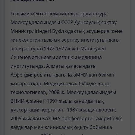
Ғылыми мектеп: клиникалық ординатура,
Мәскеу қаласындағы СССР Денсаулық сақтау
Министрлігіндегі Бүкіл одақтық акушерия және
гинекология ғылыми зерттеу институтындағы
аспирантура (1972-1977ж.ж.). Мәскеудегі
Сеченов атындағы алғашқы медицина
институтында, Алматы қаласындағы
Асфендияров атындағы КазМНУ-дан білімін
жоғарлатқан. Медициналық білімде жаңа
технологиялар, 2008 ж. Мәскеу қаласындағы
ВНИИ А және Г 1997 жылы кандидаттық
диссертация қорғаған. 1987 жылдан доцент,
2005 жылдан КазГМА профессоры. Тәжірибелік
дағдылар мен клиникалық оқыту бойынша