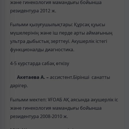
және гинекология мамандығы бойынша
резидентура 2012 ж.
Ғылыми қызуғушылықтары: Құрсақ қуысы
мүшелерінің және іш перде арты аймағының
ультра дыбыстық зерттеуі. Акушерлік істегі
функционалды диагностика.
4-5 курстарда сабақ өткізу
Акетаева А. –
ассистент.Бірінші санатты
дәрігер.
Ғылыми мектеп: ҰҒОАБ АҚ аясында акушерлік іс
және гинекология мамандығы бойынша
резидентура 2008-2010 ж.