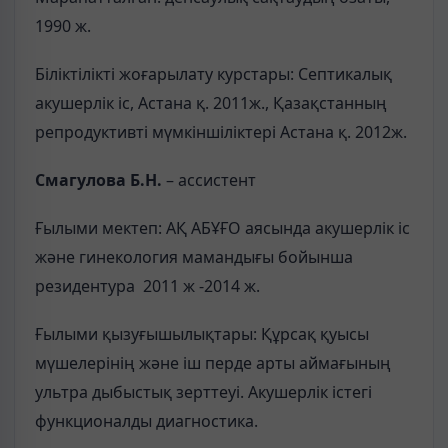
1990 ж.
Біліктілікті жоғарылату курстары: Септикалық
акушерлік іс, Астана қ. 2011ж., Қазақстанның
репродуктивті мүмкіншіліктері Астана қ. 2012ж.
Смагулова Б.Н.
– ассистент
Ғылыми мектеп: АҚ АБҰҒО аясында акушерлік іс
және гинекология мамандығы бойынша
резидентура 2011 ж -2014 ж.
Ғылыми қызуғышылықтары: Құрсақ қуысы
мүшелерінің және іш перде арты аймағының
ультра дыбыстық зерттеуі. Акушерлік істегі
функционалды диагностика.