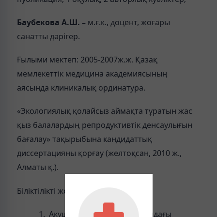
Баубекова А.Ш. –
м.ғ.к., доцент, жоғары
санатты дәрігер.
Ғылыми мектеп: 2005-2007ж.ж. Қазақ
мемлекеттік медицина академиясының
аясында клиникалық ординатура.
«Экологиялық қолайсыз аймақта тұратын жас
қыз балалардың репродуктивтік денсаулығын
бағалау» тақырыбына кандидаттық
диссертацияны қорғау (желтоқсан, 2010 ж.,
Алматы қ.).
Біліктілікті жоғарылату:
Акушерия мен гинекологиядағы