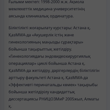
Ғылыми мектеп: 1998-2000 ж.ж. Ақмола
мемлекеттік медицина университетінің
аясында клиникалық ординатура.
Біліктілікті жоғарылату курстары: Астана қ.
ҚазММА-да «Акушерлік істің және
гинекологияның маңызды сұрақтары»
бойынша тақырыптық жетілдіру.
«Гинекологиядағы эндовидеохирургиялық
операциялар» циклі бойынша Астана қ.
ҚазММА-да жетілдіру, дәрігерлердің біліктілігін
арттыру факультеті Астана қ. ҚазММА-да
«Эффективті перинатальды көмек» тақырыбы
бойынша жетілдірілу кандидаттық
диссертациясы РНИЦОЗМиР 2005жыл, Алматы
қ.