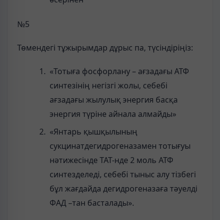
№5
Төмендегі тұжырымдар дұрыс па, түсіндіріңіз:
«Тотыға фосфорлану – ағзадағы АТФ
синтезінің негізгі жолы, себебі
ағзадағы жылулық энергия басқа
энергия түріне айнала алмайды»
«Янтарь қышқылының
сукцинатдегидрогеназамен тотығуы
нәтижесінде ТАТ-нде 2 моль АТФ
синтезделеді, себебі тыныс алу тізбегі
бұл жағдайда дегидрогеназаға тәуелді
ФАД –тан басталады».