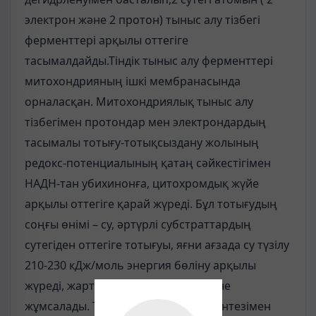
электрон және 2 протон) тыныс алу тізбегі
ферменттері арқылы оттегіге
тасымалдайды.Тіндік тыныс алу ферменттері
митохондрияның ішкі мембранасында
орналасқан. Митохондриялық тыныс алу
тізбегімен протондар мен электрондардың
тасымалы тотығу-тотықсыздану жолының
редокс-потенциалының қатаң сәйкестігімен
НАДН-тан убихинонға, цитохромдық жүйе
арқылы оттегіге қарай жүреді. Бұл тотығудың
соңғы өнімі – су, әртүрлі субстраттардың
сутегіден оттегіге тотығуы, яғни ағзада су түзілу
210-230 кДж/моль энергия бөліну арқылы
жүреді, жарты энергия АТФ синтезіне
жұмсалады. Тыныс алу үрдісі АТФ синтезімен