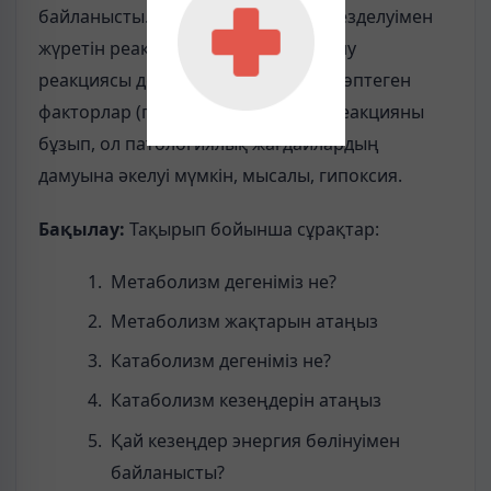
байланысты. Судың және АТФ синтезделуімен
жүретін реакция тотыға фосфорлану
реакциясы деп аталады. Ағзадағы көптеген
факторлар (гормондар, улар) бұл реакцияны
бұзып, ол патологиялық жағдайлардың
дамуына әкелуі мүмкін, мысалы, гипоксия.
Бақылау:
Тақырып бойынша сұрақтар:
Метаболизм дегеніміз не?
Метаболизм жақтарын атаңыз
Катаболизм дегеніміз не?
Катаболизм кезеңдерін атаңыз
Қай кезеңдер энергия бөлінуімен
байланысты?