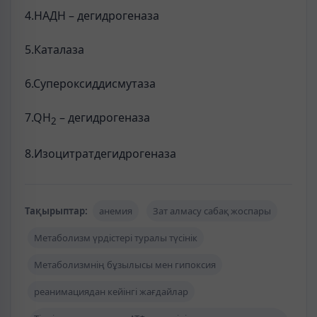
4.НАДН – дегидрогеназа
5.Каталаза
6.Супероксиддисмутаза
7.QH
– дегидрогеназа
2
8.Изоцитратдегидрогеназа
Тақырыптар:
анемия
Зат алмасу сабақ жоспары
Метаболизм үрдістері туралы түсінік
Метаболизмнің бұзылысы мен гипоксия
реанимациядан кейінгі жағдайлар