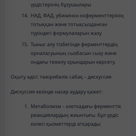
үрдістерінің бұзушылары
НАД, ФАД, убихинон коферменттерінің
тотыққан және тотықсызданған
түріндегі формулаларын жазу
Тыныс алу тізбегінде ферменттердің
орналасуының сызбасын сызу және
ондағы тежелу орындарын көрсету.
Оқыту әдісі: тәжірибелік сабақ – дискуссия
Дискуссия кезінде назар аудару қажет:
Метаболизм – клеткадағы ферменттік
реакциялардың жиынтығы. Бұл үрдіс
келесі қызметтерді атқарады: