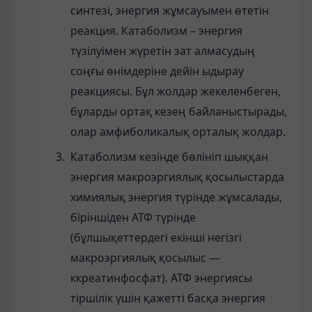
синтезі, энергия жұмсауымен өтетін
реакция. Катаболизм – энергия
түзілуімен жүретін зат алмасудың
соңғы өнімдеріне дейін ыдырау
реакциясы. Бұл жолдар жекеленбеген,
бұларды ортақ кезең байланыстырады,
олар амфиболикалық орталық жолдар.
Катаболизм кезінде бөлініп шыққан
энергия макроэргиялық қосылыстарда
химиялық энергия түрінде жұмсалады,
біріншіден АТФ түрінде
(бұлшықеттердегі екінші негізгі
макроэргиялық қосылыс —
ккреатинфосфат). АТФ энергиясы
тіршілік үшін қажетті басқа энергия