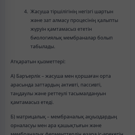
Жасуша тіршілігінің негізгі шартын
және зат алмасу процесінің қалыпты
жүруін қамтамасыз ететін
биологиялық мембраналар болып
табылады.
Атқаратын қызметтері:
А) Баръерлік – жасуша мен қоршаған орта
арасында заттардың активті, пассивті,
таңдаулы және реттеулі тасымалдануын
қамтамасыз етеді.
Б) матрицалық – мембраналық ақуыздардың
орналасуы мен ара қашықтығын және
мембраналық ферменттердің өзара іс-әрекетін