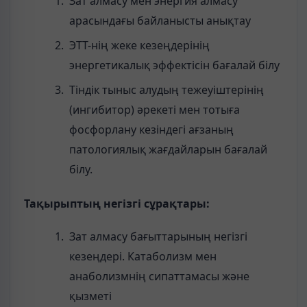
Зат алмасу мен энергия алмасу
арасындағы байланысты анықтау
ЭТТ-нің жеке кезеңдерінің
энергетикалық эффектісін бағалай білу
Тіндік тыныс алудың тежеуіштерінің
(ингибитор) әрекеті мен тотыға
фосфорлану кезіндегі ағзаның
патологиялық жағдайларын бағалай
білу.
Тақырыптың негізгі сұрақтары:
Зат алмасу бағыттарының негізгі
кезеңдері. Катаболизм мен
анаболизмнің сипаттамасы және
қызметі