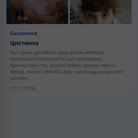
Биохимия
Цистиноз
Бұл тұқым қуалайтын ауру, цистин алмасуы
бұзылысына байланысты; ішкі ағзалардың
бұзылыстары тез, әсіресе бүйрек арқылы көрініс
береді. Жиілігі 1:600000. Ауру аутосомды-рецессивті
жолмен…
17.11.2018