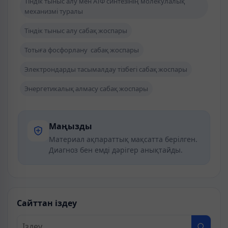
Тіндік тыныс алу мен АТФ синтезінің молекулалық
механизмі туралы
Тіндік тыныс алу сабақ жоспары
Тотыға фосфорлану сабақ жоспары
Электрондарды тасымалдау тізбегі сабақ жоспары
Энергетикалық алмасу сабақ жоспары
Маңызды
Материал ақпараттық мақсатта берілген.
Диагноз бен емді дәрігер анықтайды.
Сайттан іздеу