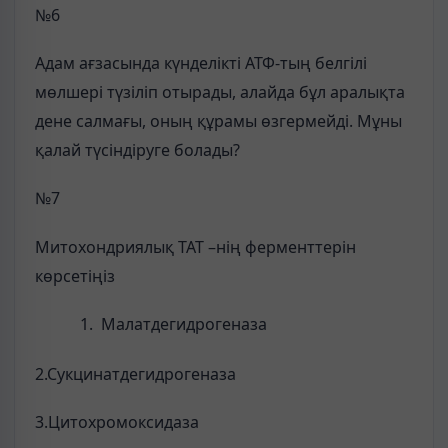
№6
Адам ағзасында күнделікті АТФ-тың белгілі
мөлшері түзіліп отырады, алайда бұл аралықта
дене салмағы, оның құрамы өзгермейді. Мұны
қалай түсіндіруге болады?
№7
Митохондриялық ТАТ –нің ферменттерін
көрсетіңіз
Малатдегидрогеназа
2.Сукцинатдегидрогеназа
3.Цитохромоксидаза