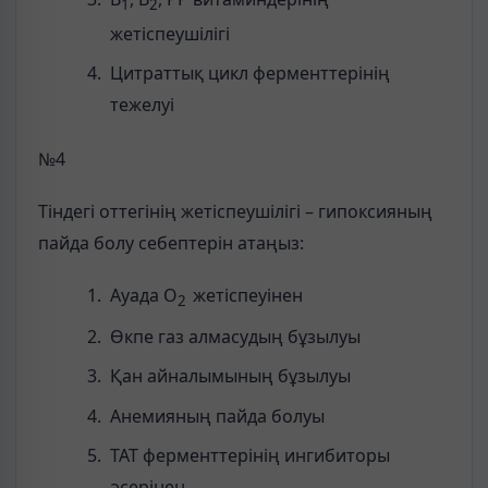
1
2
жетіспеушілігі
Цитраттық цикл ферменттерінің
тежелуі
№4
Тіндегі оттегінің жетіспеушілігі – гипоксияның
пайда болу себептерін атаңыз:
Ауада O
жетіспеуінен
2
Өкпе газ алмасудың бұзылуы
Қан айналымының бұзылуы
Анемияның пайда болуы
ТАТ ферменттерінің ингибиторы
әсерінен