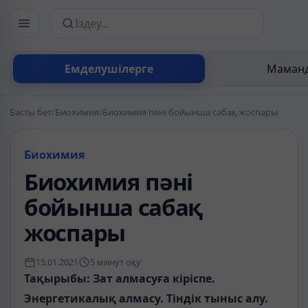
Сайттан іздеу
Емделушілерге
Маманд
Басты бет
/
Биохимия
/
Биохимия пәні бойынша сабақ жоспары
Биохимия
Биохимия пәні
бойынша сабақ
жоспары
15.01.2021
5 минут оқу
Тақырыбы: Зат алмасуға кіріспе.
Энергетикалық алмасу. Тіндік тыныс алу.