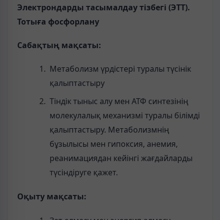
Электрондарды тасымалдау тізбегі (ЭТТ).
Тотыға фосфорлану
Сабақтың мақсаты:
Метаболизм үрдістері туралы түсінік
қалыптастыру
Тіндік тыныс алу мен АТФ синтезінің
молекулалық механизмі туралы білімді
қалыптастыру. Метаболизмнің
бұзылысы мен гипоксия, анемия,
реанимациядан кейінгі жағдайларды
түсіндіруге қажет.
Оқыту мақсаты: