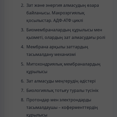
Зат және энергия алмасудың өзара
байланысы. Макроэргиялық
қосылыстар. АДФ-АТФ циклі
Биомембраналардың құрылысы мен
қызметі, олардың зат алмасудағы ролі
Мембрана арқылы заттардың
тасымалдану механизмі
Митохондриялық мембраналардың
құрылысы
Зат алмасуды меңгерудің әдістері
Биологиялық тотығу туралы түсінік
Протондар мен электрондарды
тасымалдаушы – коферменттердің
құрылысы