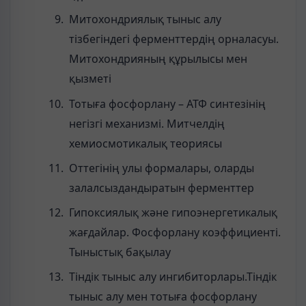
Митохондриялық тыныс алу
тізбегіндегі ферменттердің орналасуы.
Митохондрияның құрылысы мен
қызметі
Тотыға фосфорлану – АТФ синтезінің
негізгі механизмі. Митчелдің
хемиосмотикалық теориясы
Оттегінің улы формалары, оларды
залалсыздандыратын ферменттер
Гипоксиялық және гипоэнергетикалық
жағдайлар. Фосфорлану коэффициенті.
Тыныстық бақылау
Тіндік тыныс алу ингибиторлары.Тіндік
тыныс алу мен тотыға фосфорлану