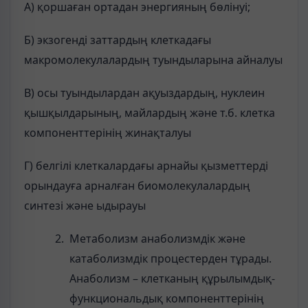
А) қоршаған ортадан энергияның бөлінуі;
Б) экзогенді заттардың клеткадағы
макромолекулалардың туындыларына айналуы
В) осы туындылардан ақуыздардың, нуклеин
қышқылдарының, майлардың және т.б. клетка
компоненттерінің жинақталуы
Г) белгілі клеткалардағы арнайы қызметтерді
орындауға арналған биомолекулалардың
синтезі және ыдырауы
Метаболизм анаболизмдік және
катаболизмдік процестерден тұрады.
Анаболизм – клетканың құрылымдық-
функциональдық компоненттерінің