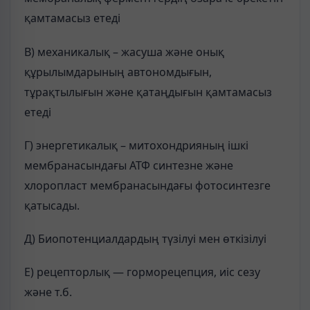
қамтамасыз етеді
В) механикалық – жасуша және онық
құрылымдарының автономдығын,
тұрақтылығын және қатаңдығын қамтамасыз
етеді
Г) энергетикалық – митохондрияның ішкі
мембранасындағы АТФ синтезне және
хлоропласт мембранасындағы фотосинтезге
қатысады.
Д) Биопотенциалдардың түзілуі мен өткізілуі
Е) рецепторлық — горморецепция, иіс сезу
және т.б.