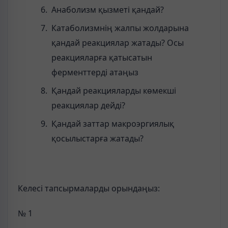
Анаболизм қызметі қандай?
Катаболизмнің жалпы жолдарына
қандай реакциялар жатады? Осы
реакцияларға қатысатын
ферменттерді атаңыз
Қандай реакцияларды көмекші
реакциялар дейді?
Қандай заттар макроэргиялық
қосылыстарға жатады?
Келесі тапсырмаларды орындаңыз:
№ 1