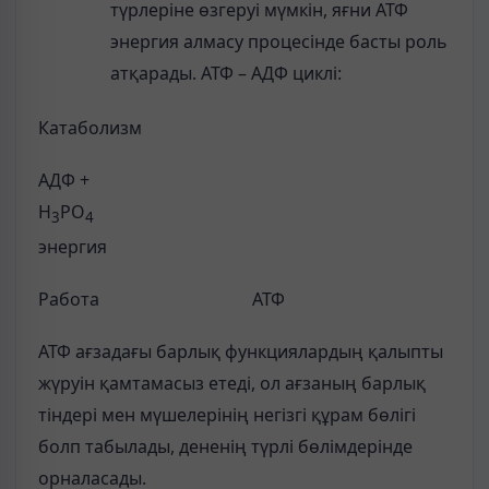
түрлеріне өзгеруі мүмкін, яғни АТФ
энергия алмасу процесінде басты роль
атқарады. АТФ – АДФ циклі:
Катаболизм
АДФ +
Н
РО
3
4
энергия
Работа АТФ
АТФ ағзадағы барлық функциялардың қалыпты
жүруін қамтамасыз етеді, ол ағзаның барлық
тіндері мен мүшелерінің негізгі құрам бөлігі
болп табылады, дененің түрлі бөлімдерінде
орналасады.