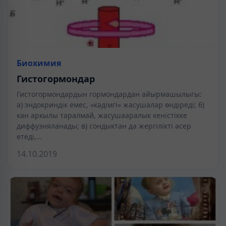
Биохимия
Гистогормондар
Гистогормондардын гормондардан айырмашылыгы:
а) эндокриндік емес, «кәдімгі» жасушалар өндіреді; б)
кан аркылы таралмай, жасушааралык кеністікке
диффузняланады; в) сондыктан да жергілікті әсер
етеді,…
14.10.2019