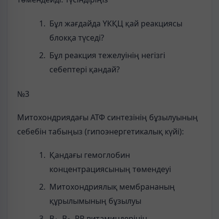
Бұл жағдайда ҮКҚЦ қай реакциясы
блокқа түседі?
Бұл реакция тежелуінің негізгі
себептері қандай?
№3
Митохондриядағы АТФ синтезінің бұзылуының
себебін табыңыз (гипоэнергетикалық күйі):
Қандағы гемоглобин
концентрациясының төмендеуі
Митохондриялық мембрананың
құрылымының бұзылуы
В
, В
, РР витаминдерінің