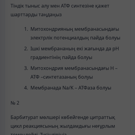
Тіндік тыныс алу мен АТФ синтезіне қажет
шарттарды таңдаңыз
Митохондрияның мембранасындағы
электрлік потенциалдың пайда болуы
Ішкі мембрананың екі жағында да рН
градиентінің пайда болуы
Митохондрия мембранасындағы Н –
АТФ –синтетазаның болуы
Мембранада Na/K – АТФаза болуы
№ 2
Барбитурат мөлшері көбейгенде цитраттық
цикл реакциясының жылдамдығы неғұрлым
төмендейді. Түсіндіріңіз