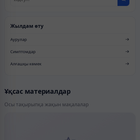
Жылдам өту
Аурулар
Симптомдар
Алғашқы көмек
Ұқсас материалдар
Осы тақырыпқа жақын мақалалар