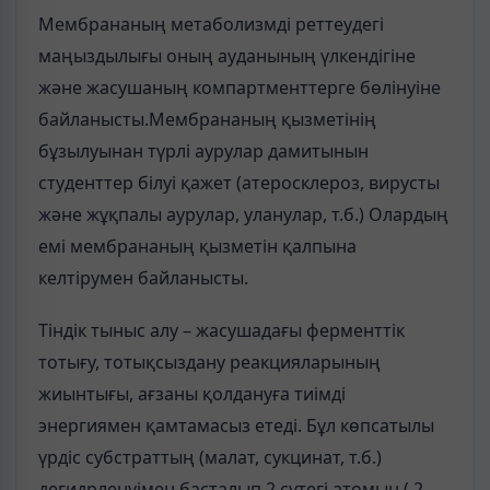
Мембрананың метаболизмді реттеудегі
маңыздылығы оның ауданының үлкендігіне
және жасушаның компартменттерге бөлінуіне
байланысты.Мембрананың қызметінің
бұзылуынан түрлі аурулар дамитынын
студенттер білуі қажет (атеросклероз, вирусты
және жұқпалы аурулар, уланулар, т.б.) Олардың
емі мембрананың қызметін қалпына
келтірумен байланысты.
Тіндік тыныс алу – жасушадағы ферменттік
тотығу, тотықсыздану реакцияларының
жиынтығы, ағзаны қолдануға тиімді
энергиямен қамтамасыз етеді. Бұл көпсатылы
үрдіс субстраттың (малат, сукцинат, т.б.)
дегидрленуімен басталып,2 сутегі атомын ( 2