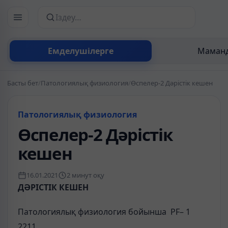
Сайттан іздеу
Емделушілерге
Маманд
Басты бет
/
Патологиялық физиология
/
Өспелер-2 Дәрістік кешен
Патологиялық физиология
Өспелер-2 Дәрістік
кешен
16.01.2021
2 минут оқу
Д
ӘРІС
ТІК КЕШЕН
Патологиялық физиология бойынша PF– 1
2211