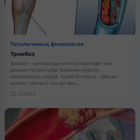
Патологиялық физиология
Тромбоз
Тромбоз – қантамырдың белгілі бөлігіндегі қан
ұюынан түзілім пайда болуымен жүретін
патологиялық жағдай. Тромб (thrombus – ұйыған
қанның түйіндісі). Қан ұю мен…
22.10.2019