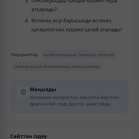
Онкоақуыздар қандай қызметтерді
атқарады?
Өспенің өсуі барысында өспенің
қатерлілігінің күшеюі қалай аталады?
Тақырыптар:
антибластомдық төзімділік тетіктері
өспелік өсудің биологиялық ерекшеліктері
Маңызды
Материал ақпараттық мақсатта берілген.
Диагноз бен емді дәрігер анықтайды.
Сайттан іздеу