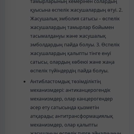
тамырларының кемерінен солардың
қуысына өспелік жасушалардың өтуі. 2.
Жасушалық эмболия сатысы – өспелік
жасушалардың тамырлар бойымен
тасымалдануы және жасушалық
эмболдардың пайда болуы. 3. Өспелік
жасушалардың қалыпты тінге енуі
сатысы, олардың көбеюі және жаңа
өспелік түйіндердің пайда болуы.
Антибластомдық төзімділіктің
механизмдері: антиканцерогендік
механизмдер, олар канцерогендер
әсер ету сатысында қызметін
атқарады; антитрансформациялық
механизмдер, олар қалыпты
жасушаның өспелік түрге айналуының