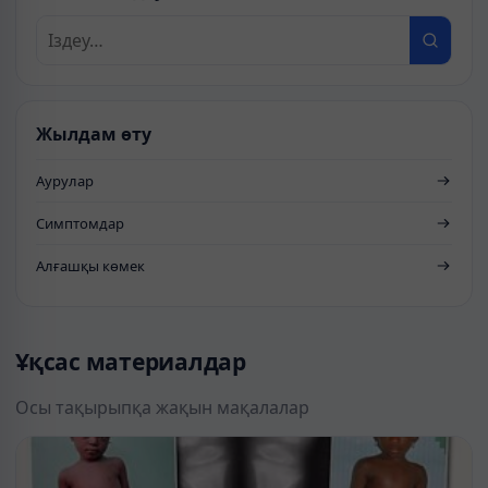
Жылдам өту
Аурулар
Симптомдар
Алғашқы көмек
Ұқсас материалдар
Осы тақырыпқа жақын мақалалар