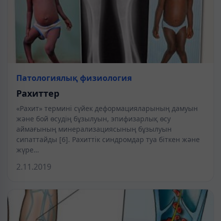
Патологиялық физиология
Рахиттер
«Рахит» термині сүйек деформацияларының дамуын
және бой өсудің бұзылуын, эпифизарлық өсу
аймағының минерализациясының бұзылуын
сипаттайды [6]. Рахиттік синдромдар туа біткен және
жүре…
2.11.2019