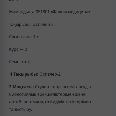
Мамандығы 051301 «Жалпы медицина»
Тақырыбы: Өспелер-2.
Сағат саны: 1 с
Курс — 2
Семестр-4
1.
Т
ақырыбы
:
Өспелер-2
2.Мақсаты:
Студенттерді өспелік өсудің
биологиялық ерекшеліктерімен және
антибластомдық төзімділік тетіктерімен
таныстыру.