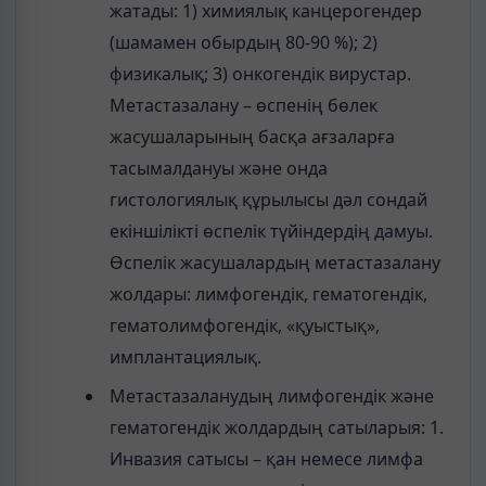
жатады: 1) химиялық канцерогендер
(шамамен обырдың 80-90 %); 2)
физикалық; 3) онкогендік вирустар.
Метастазалану – өспенің бөлек
жасушаларының басқа ағзаларға
тасымалдануы және онда
гистологиялық құрылысы дәл сондай
екіншілікті өспелік түйіндердің дамуы.
Өспелік жасушалардың метастазалану
жолдары: лимфогендік, гематогендік,
гематолимфогендік, «қуыстық»,
имплантациялық.
Метастазаланудың лимфогендік және
гематогендік жолдардың сатыларыя: 1.
Инвазия сатысы – қан немесе лимфа