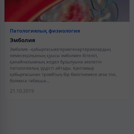
Патологиялық физиология
Эмболия
Эмболия –қабырғасыөзгермегенартериялардың
немесеқолқаның қуысы эмболмен бітеліп,
қанайналымның жедел бұзылуына әкелетін
патологиялық үрдісті айтады. Қантамыр
қабырғасынан тромбтың бір бөлігінемесе ағза тіні,
болмаса табақша…
21.10.2019