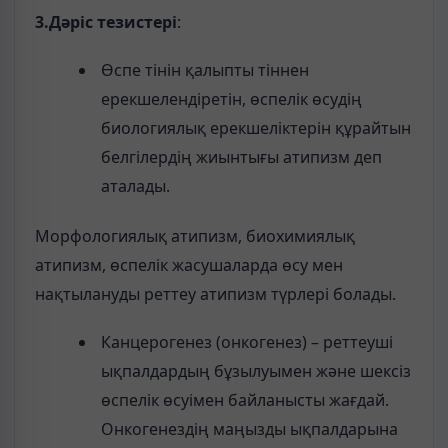
3.Дәріс тезистері
:
Өспе тінін қалыпты тіннен
ерекшелендіретін, өспелік өсудің
биологиялық ерекшеліктерін құрайтын
белгілердің жиынтығы атипизм деп
аталады.
Морфологиялық атипизм, биохимиялық
атипизм, өспелік жасушаларда өсу мен
нақтылануды реттеу атипизм түрлері болады.
Канцерогенез (онкогенез) – реттеуші
ықпалдардың бұзылуымен және шексіз
өспелік өсуімен байланысты жағдай.
Онкогенездің маңызды ықпалдарына