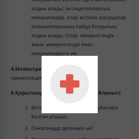
алдын алады; антицеллюлярлық
механизмдер, олар өспелік жасушалар
колонияларының пайда болуының
алдын алады. Олар иммуногендік
және иммуногендік емес
механизмдерге ие.
4.
Иллюстрациялы материал
дар
:
презентация (Power Point).
6.Қорытынды сұрақтары
(
кері байланыс
)
:
Өспелереге тән алғашқы, түбегейлі
белгіні атаңыз.
Онкогендер дегеніміз не?