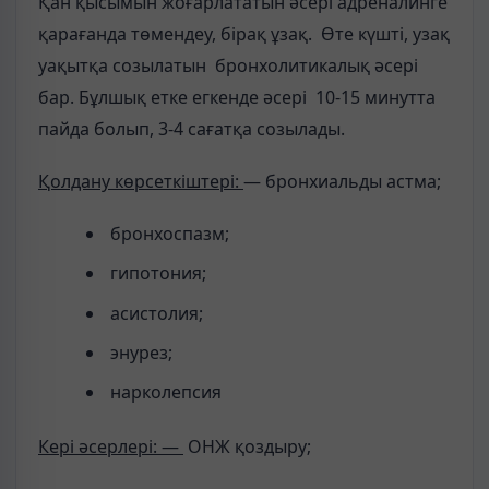
Қан қысымын жоғарлататын әсері адреналинге
қарағанда төмендеу, бірақ ұзақ. Өте күшті, узақ
уақытқа созылатын бронхолитикалық әсері
бар. Бұлшық етке егкенде әсері 10-15 минутта
пайда болып, 3-4 сағатқа созылады.
Қолдану көрсеткіштері:
— бронхиальды астма;
бронхоспазм;
гипотония;
асистолия;
энурез;
нарколепсия
Кері әсерлері: —
ОНЖ қоздыру;