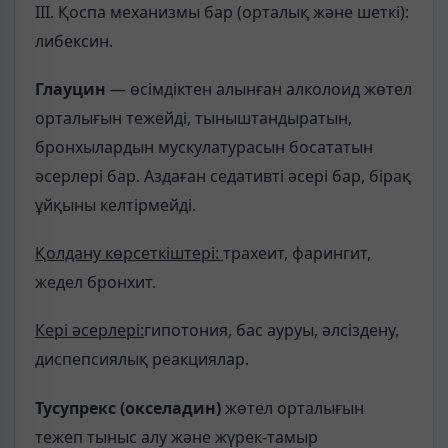
ІІІ. Қоспа механизмы бар (орталық және шеткі):
либексин.
Глауцин
— өсімдіктен алынған алколоид жөтел
орталығын тежейді, тыныштандыратын,
бронхылардын мускулатурасын босататын
әсерлері бар. Аздаған седативті әсері бар, бірақ
ұйқыны келтірмейді.
Қолдану көрсеткіштері:
трахеит, фарингит,
жедел бронхит.
Кері әсерлері:
гипотония, бас ауруы, әлсіздену,
диспепсиялық реакциялар.
Тусупрекс (окселадин)
жөтел орталығын
тежеп тыныс алу және жүрек-тамыр