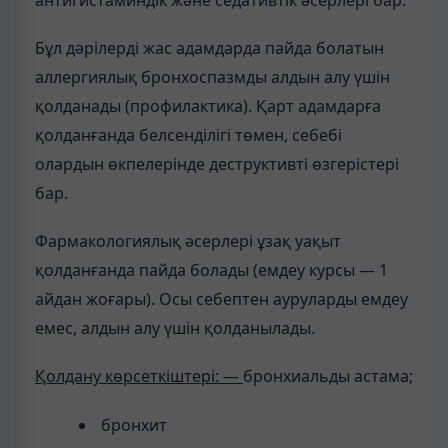
Бұл дәрілерді жас адамдарда пайда болатын
аллергиялық бронхоспазмды алдын алу үшін
қолданады (профилактика). Қарт адамдарға
қолданғанда белсенділігі төмен, себебі
олардын өкпелерінде деструктивті өзгерістері
бар.
Фармакологиялық әсерлері ұзақ уақыт
қолданғанда пайда болады (емдеу курсы — 1
айдан жоғары). Осы себептен ауруларды емдеу
емес, алдын алу үшін қолданылады.
Қолдану көрсеткіштері: —
бронхиальды астама;
бронхит