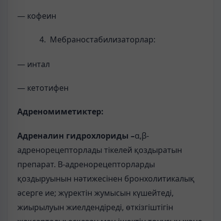
— кофеин
Мебраностабилизаторлар:
— интал
— кетотифен
Адреномиметиктер:
Адреналин гидрохлориды
–
α,β-
адренорецепторлады тікелей қоздыратын
препарат. Β-адренорецепторларды
қоздыруынын нәтижесінен бронхолитикалық
әсерге ие; жүректін жумысын күшейтеді,
жиырылуын жиелдендіреді, өткізгіштігін