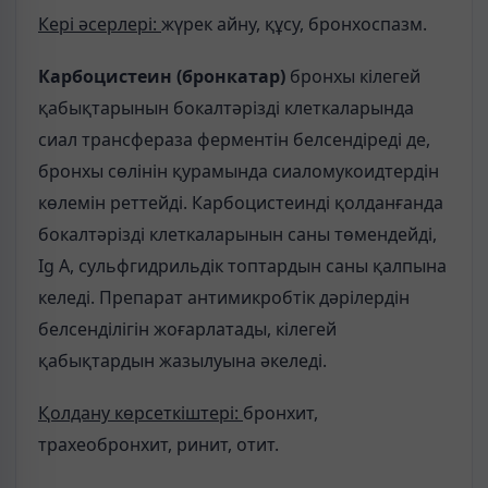
Кері әсерлері:
жүрек айну, құсу, бронхоспазм.
Карбоцистеин
(бронкатар)
бронхы кілегей
қабықтарынын бокалтәрізді клеткаларында
сиал трансфераза ферментін белсендіреді де,
бронхы сөлінін қурамында сиаломукоидтердін
көлемін реттейді. Карбоцистеинді қолданғанда
бокалтәрізді клеткаларынын саны төмендейді,
Ig A, сульфгидрильдік топтардын саны қалпына
келеді. Препарат антимикробтік дәрілердін
белсенділігін жоғарлатады, кілегей
қабықтардын жазылуына әкеледі.
Қолдану көрсеткіштері:
бронхит,
трахеобронхит, ринит, отит.