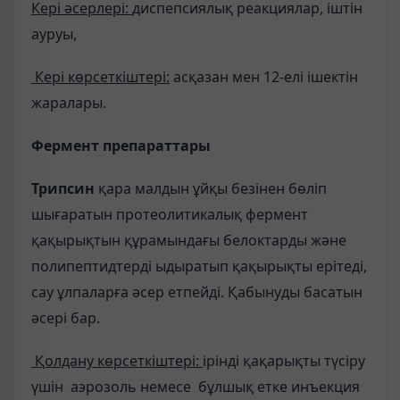
Кері әсерлері:
диспепсиялық реакциялар, іштін
ауруы,
Кері көрсеткіштері:
асқазан мен 12-елі ішектін
жаралары.
Фермент препараттары
Трипсин
қара малдын ұйқы безінен бөліп
шығаратын протеолитикалық фермент
қақырықтын құрамындағы белоктарды және
полипептидтерді ыдыратып қақырықты ерітеді,
сау ұлпаларға әсер етпейді. Қабынуды басатын
әсері бар.
Қолдану көрсеткіштері:
ірінді қақарықты түсіру
үшін аэрозоль немесе бұлшық етке инъекция