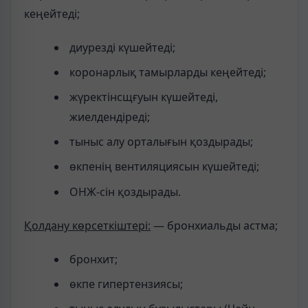
кеңейтеді;
диурезді күшейтеді;
коронарлық тамырларды кеңейтеді;
жүректінсщғуын күшейтеді,
жиелдендіреді;
тыныс алу орталығын қоздырады;
өкпенің вентиляциясын күшейтеді;
ОНЖ-сін қоздырады.
Қолдану көрсеткіштері:
— бронхиальды астма;
бронхит;
өкпе гипертензиясы;