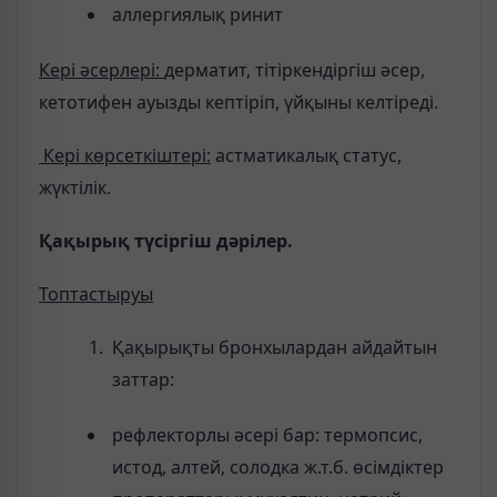
аллергиялық ринит
Кері әсерлері:
дерматит, тітіркендіргіш әсер,
кетотифен ауызды кептіріп, үйқыны келтіреді.
Кері көрсеткіштері:
астматикалық статус,
жүктілік.
Қақырық түсіргіш дәрілер.
Топтастыруы
Қақырықты бронхылардан айдайтын
заттар:
рефлекторлы әсері бар: термопсис,
истод, алтей, солодка ж.т.б. өсімдіктер