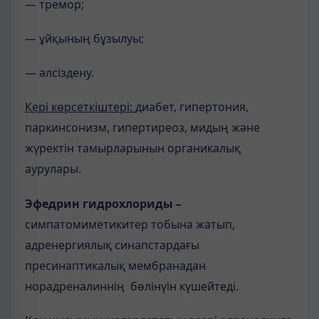
— тремор;
— ұйқының бұзылуы;
— әлсіздену.
Кері көрсеткіштері:
диабет, гипертония,
паркинсонизм, гипертиреоз, мидың және
жүректін тамырларынын органикалық
аурулары.
Эфедрин гидрохлориды
–
симпатомиметикитер тобына жатып,
адренергиялық синапстардағы
пресинаптикалық мембранадан
норадреналиннің бөлінүін күшейтеді.