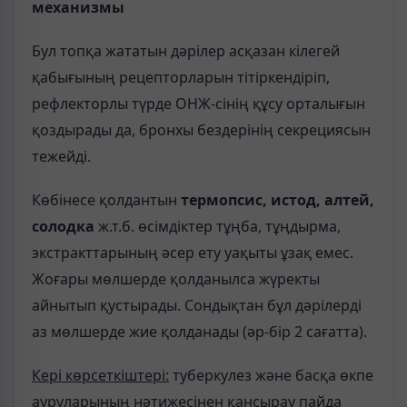
механизмы
Бул топқа жататын дәрілер асқазан кілегей
қабығының рецепторларын тітіркендіріп,
рефлекторлы түрде ОНЖ-сінің құсу орталығын
қоздырады да, бронхы бездерінің секрециясын
тежейді.
Көбінесе қолдантын
термопсис, истод, алтей,
солодка
ж.т.б. өсімдіктер тұңба, тұңдырма,
экстракттарының әсер ету уақыты ұзақ емес.
Жоғары мөлшерде қолданылса жүректы
айнытып қустырады. Сондықтан бұл дәрілерді
аз мөлшерде жие қолданады (әр-бір 2 сағатта).
Кері көрсеткіштері:
туберкулез және басқа өкпе
ауруларының нәтижесінен қансырау пайда