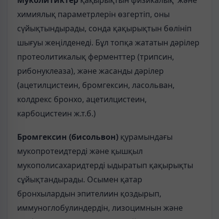
Муколитиктер
қақырықтын физикалық және
химиялық параметрлерін өзгертіп, оны
сүйықтындырады, сонда қақырықтын бөлініп
шығуы жеңілденеді. Бұл топқа жататын дәрілер
протеолитикалық ферменттер (трипсин,
рибонуклеаза), және жасанды дәрілер
(ацетилцистеин, бромгексин, ласольван,
колдрекс бронхо, ацетилцистеин,
карбоцистеин ж.т.б.)
Бромгексин (бисольвон)
қурамындағы
мукопротеидтерді және қышқыл
мукополисахаридтерді ыдыратып қақырықты
сұйықтандырады. Осымен қатар
бронхылардын эпителиин қоздырып,
иммуноглобулиндердін, лизоцимнын және