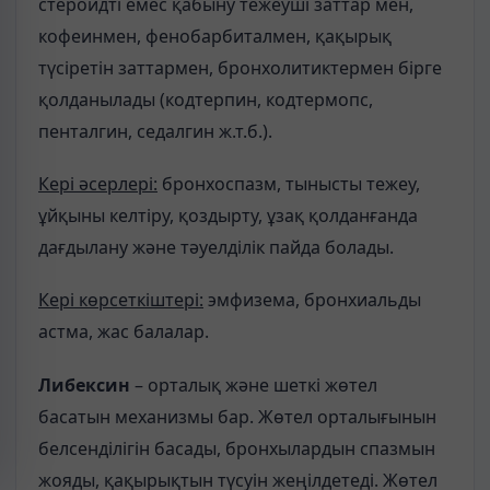
стероидті емес қабыну тежеуші заттар мен,
кофеинмен, фенобарбиталмен, қақырық
түсіретін заттармен, бронхолитиктермен бірге
қолданылады (кодтерпин, кодтермопс,
пенталгин, седалгин ж.т.б.).
Кері әсерлері:
бронхоспазм, тынысты тежеу,
ұйқыны келтіру, қоздырту, ұзақ қолданғанда
дағдылану және тәуелділік пайда болады.
Кері көрсеткіштері:
эмфизема, бронхиальды
астма, жас балалар.
Либексин
– орталық және шеткі жөтел
басатын механизмы бар. Жөтел орталығынын
белсенділігін басады, бронхылардын спазмын
жояды, қақырықтын түсуін жеңілдетеді. Жөтел