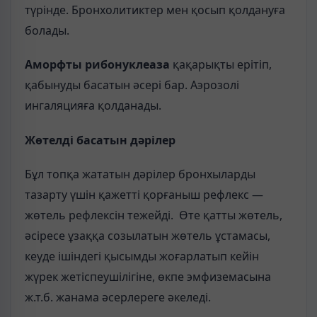
түрінде. Бронхолитиктер мен қосып қолдануға
болады.
Аморфты рибонуклеаза
қақарықты ерітіп,
қабынуды басатын әсері бар. Аэрозолі
ингаляцияға қолданады.
Жөтелді басатын дәрілер
Бұл топқа жататын дәрілер бронхыларды
тазарту үшін қажетті қорғаныш рефлекс —
жөтель рефлексін тежейді. Өте қатты жөтель,
әсіресе ұзаққа созылатын жөтель ұстамасы,
кеуде ішіндегі қысымды жоғарлатып кейін
жүрек жетіспеушілігіне, өкпе эмфиземасына
ж.т.б. жанама әсерлереге әкеледі.