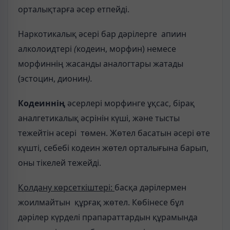
орталықтарға әсер етпейді.
Наркотикалық әсері бар дәрілерге апиин
алколоидтері
(
кодеин, морфин) немесе
морфиннің жасанды аналогтары жатады
(эстоцин, дионин
).
Кодеиннің
әсерлері морфинге ұқсас, бірақ
аналгетикалық әсрінін күші, және тысты
тежейтін әсері төмен. Жөтел басатын әсері өте
күшті, себебі кодеин жөтел орталығына барып,
оны тікелей тежейді.
Қолдану көрсеткіштері:
басқа дәрілермен
жоилмайтын құрғақ жөтел. Көбінесе бұл
дәрілер күрделі прапараттардын құрамында