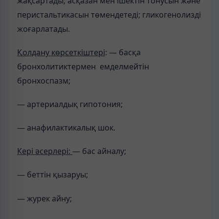
жақсартады; асқазан мен ішектін тонусын және
перистальтикасын төмендетеді; гликогенолизді
жоғарлатады.
Қолдану көрсеткіштері
: — басқа
бронхолитиктермен емделмейтін
бронхоспазм;
— артериалдық гипотония;
— анафилактикалық шок.
Кері әсерлері:
— бас айналу;
— беттін қызаруы;
— журек айну;