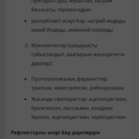
препараттары; мукалтин, натрий
бензоаты, терпингидрат
резорбтивті әсері бар: натрий иодиды,
калий йодиды, аммоний хлориды
Муколитиктер (қақырықты
сүйықтандып, шығаруын жеңілдететін
дәрілер):
Протеолитикалық ферменттер:
трипсин, химотрипсин, рибонуклеаза
Жасанды препараттар: ацетилцистеин,
бромгексин, ласольван, колдрекс
бронхо, ацетилцистеин, карбоцистеин
Рефлекторлы әсері бар дәрілердін