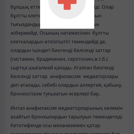
бұлшық еттеріне тікелей әсер етпейді. Олар
бұлтты клеткалардын мембраналарын
тығыздандырып, оларға Са иондарын
жібермейді. Осының нәтижесінен бултты
клеткалардын өткізгіштігі төмендейді де,
олардын ішіндегі биогенді белсенді заттар
(гистамин, брадикинин, серотонин,ж.т.б.)
сыртқа шығалмай қалады. Аталған биогенді
белсенді заттар анафилаксия медиаторлары
деп аталады, себебі олардын аллергия, қабыну,
бронхоспазм туғызатын әсерлері бар.
Интал анафилаксия медиаторларының көлемін
азайтып бронхылардын тарылуын төмендетеді.
Кетотифенде осы механизммен қатар
антигистаминдік және седативтік әсерлері бар.