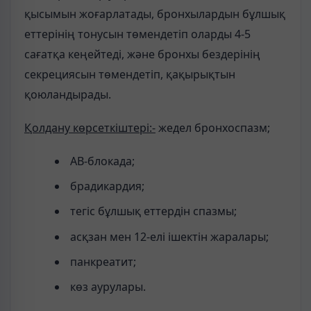
қысымын жоғарлатады, бронхылардын бұлшық
еттерінің тонусын төмендетіп оларды 4-5
сағатқа кеңейтеді, және бронхы бездерінің
секрециясын төмендетіп, қақырықтын
қоюландырады.
Қолдану көрсеткіштері:-
жедел бронхоспазм;
АВ-блокада;
брадикардия;
тегіс бұлшық еттердін спазмы;
асқзан мен 12-елі ішектін жаралары;
панкреатит;
көз аурулары.