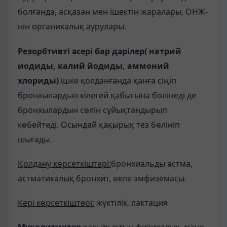
болғанда, асқазан мен ішектін жаралары, ОНЖ-
нін органикалық аурулары.
Резорбтивті әсері бар дәрілер( натрий
иодиды, калий йодиды, аммоний
хлориды)
ішке қолданғанда қанға сіңіп
бронхылардын кілегей қабығына бөлінеді де
бронхылардын сөлін сұйықтандырып
көбейтеді. Осындай қақырық тез бөлініп
шығады.
Қолдану көрсеткіштері:
бронхиальды астма,
астматикалық бронхит, өкпе эмфиземасы.
Кері көрсеткіштері:
жүктілік, лактация