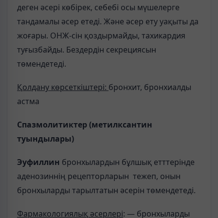
деген әсері көбірек, себебі осы мүшелерге
тандамалы әсер етеді. Және әсер ету уақыты да
жоғары. ОНЖ-сін қоздырмайды, тахикардия
туғызбайды. Бездердін секрециясын
төмендетеді.
Қолдану көрсеткіштері:
бронхит, бронхиалды
астма
Спазмолитиктер (метилксантин
туындылары)
Эуфиллин
бронхылардын бұлшық етттерінде
аденозиннің рецепторларын тежеп, онын
бронхыларды тарылтатын әсерін төмендетеді.
Фармакологиялық әсерлері
: — бронхыларды