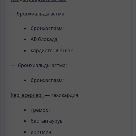
— бронхиальды астма;
бронхоспазм;
АВ блокада;
кардиогендік шок
— бронхиальды астма;
бронхоспазм;
Кері әсерлері:
— тахикардия;
тремор;
бастын ауруы;
аритмия;