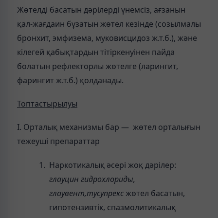
Жөтелді басатын дәрілерді үнемсіз, ағзанын
қал-жағдаин бұзатын жөтел кезінде (созылмалы
бронхит, эмфизема, муковисцидоз ж.т.б.), және
кілегей қабықтардын тітіркенуінен пайда
болатын рефлекторлы жөтелге (ларингит,
фарингит ж.т.б.) қолданады.
Топтастырылуы
І. Орталық механизмы бар — жөтел орталығын
тежеуші препараттар
Наркотикалық әсері жоқ дәрілер:
глауцин гидрохлориды,
глаувент,тусупрекс
жөтел басатын,
гипотензивтік, спазмолитикалық