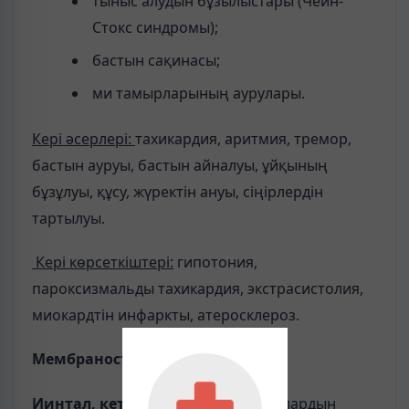
тыныс алудын бұзылыстары (Чейн-
Стокс синдромы);
бастын сақинасы;
ми тамырларының аурулары.
Кері әсерлері:
тахикардия, аритмия, тремор,
бастын ауруы, бастын айналуы, ұйқының
бұзұлуы, құсу, жүректін ануы, сіңірлердін
тартылуы.
Кері көрсеткіштері:
гипотония,
пароксизмальды тахикардия, экстрасистолия,
миокардтін инфаркты, атеросклероз.
Мембраностабилизаторлар
Иинтал, кетотифен
ж.т.б. бронхылардын