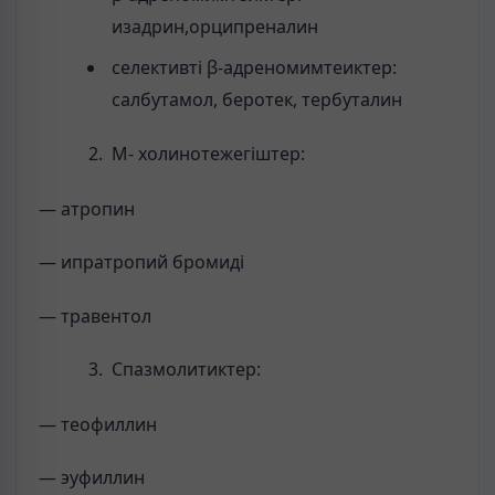
изадрин,орципреналин
селективті β-адреномимтеиктер:
салбутамол, беротек, тербуталин
М- холинотежегіштер:
— атропин
— ипратропий бромиді
— травентол
Спазмолитиктер:
— теофиллин
— эуфиллин