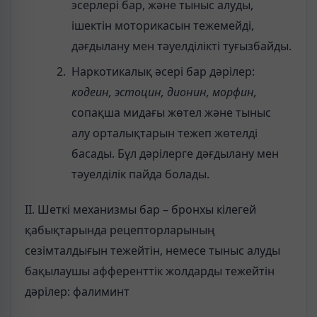
эсерлері бар, және тыныс алуды,
ішектін моторикасын тежемейді,
дәғдылану мен тәуелділікті туғызбайды.
Наркотикалық әсері бар дәрілер:
кодеин, эстоцин, дионин, морфин,
сопақша мидағы жөтел және тыныс
алу орталықтарын тежеп жөтелді
басады. Бұл дәрілерге дәғдылану мен
тәуелділік пайда болады.
ІІ. Шеткі механизмы бар – бронхы кілегей
қабықтарында рецепторларының
сезімталдығын тежейтін, немесе тыныс алуды
бақылаушы афференттік жолдарды тежейтін
дәрілер: фалиминт