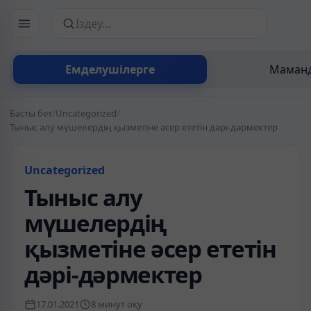
Сайттан іздеу
Емделушілерге
Маманд
Басты бет
/
Uncategorized
/
Тыныс алу мүшелердің қызметіне әсер ететін дәрі-дәрмектер
Uncategorized
Тыныс алу
мүшелердің
қызметіне әсер ететін
дәрі-дәрмектер
17.01.2021
8 минут оқу