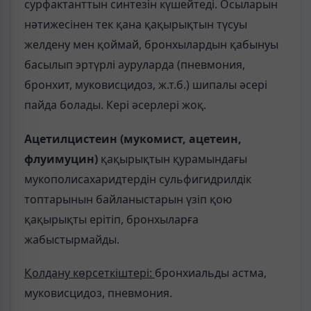
сурфактанттын синтезін күшейтеді. Осыларын
нәтижесінен тек қана қақырықтын түсуы
желдену мен қоймай, бронхылардын қабынуы
басылып эртүрлі ауруларда (пневмония,
бронхит, муковисцидоз, ж.т.б.) шипалы әсері
пайда болады. Кері әсерлері жоқ.
Ацетилцистеин (мукомист, ацетеин,
флуимуцин)
қақырықтын қурамындағы
мукополисахаридтердін сульфигидрилдік
топтарынын байланыстарын үзіп қою
қақырықты ерітіп, бронхыларға
жабыстырмайды.
Қолдану көрсеткіштері:
бронхиальды астма,
муковисцидоз, пневмония.