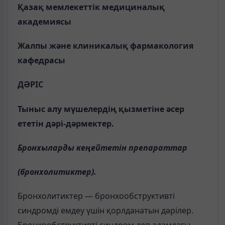
Қазақ мемлекеттік медициналық
академиясы
Жалпы және клиникалық фармакология
кафедрасы
ДӘРІС
Тыныс алу мүшелерді
ң
қызметіне
ә
сер
ететін дәрі-дәрмектер.
Бронхыларды кеңейтетін препараттар
(бронхолитиктер
).
Бронхолитиктер — бронхообструктивті
синдромді емдеу үшін қорлданатын дәрілер.