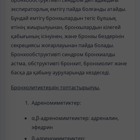
Бронхообструктивті синдром деп адамдағы
экспираторлық емтігү пайда болғанды атайды.
Бұндай емтігү бронхылардын тегіс бұлшық
етінің жиырылуынан, бронхылардын кілегей
қабығының ісінуінен, және бронхы бездерінін
секрециясы жоғарлауынан пайда болады.
Бронхообструктивті синдром бронхиалды
астма, обструктивті бронхит, бронхиолит және
басқа да қабыну ауруларында кездеседі.
Бронхолитиктердін топтастырылуы.
Адреномиметиктер:
α,β-адреномимтеиктер: адреналин,
эфедрин
β-адреномимтеиктер: