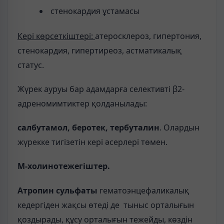
стенокардия ұстамасы
Кері көрсеткіштері:
атеросклероз, гипертония,
стенокардия, гипертиреоз, астматикалық
статус.
Жүрек ауруы бар адамдарға селективті β2-
адреномимтиктер қолданылады:
салбутамол, беротек, тербуталин
. Олардын
жүрекке тигізетін кері әсерлері төмен.
М-холинотежегіштер.
Атропин сульфаты
гематоэнцефаликалық
кедергіден жақсы өтеді де тыныс орталығын
қоздырады, құсу орталығын тежейды, көздін