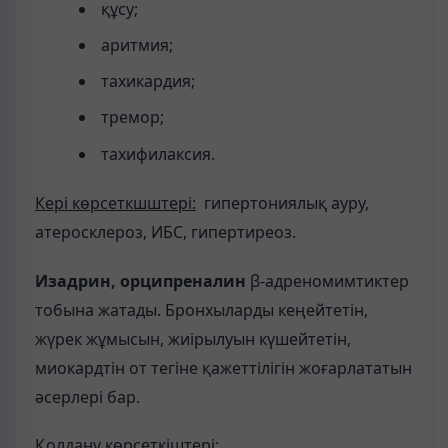
құсу;
аритмия;
тахикардия;
тремор;
тахифилаксия.
Кері көрсеткшштері:
гипертониялық ауру,
атеросклероз, ИБС, гипертиреоз.
Изадрин, орципреналин
β-адреномимтиктер
тобына жатады. Бронхыларды кеңейтетін,
жүрек жұмысын, жиірылуын күшейтетін,
миокардтін от тегіне қажеттілігін жоғарлататын
әсерлері бар.
Қолдану көрсеткіштері: