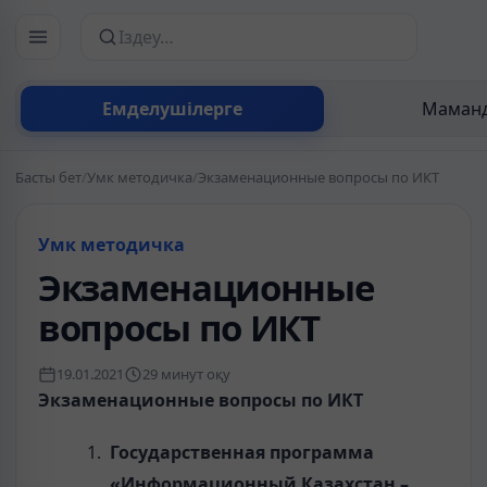
Сайттан іздеу
Емделушілерге
Маманд
Басты бет
/
Умк методичка
/
Экзаменационные вопросы по ИКТ
Умк методичка
Экзаменационные
вопросы по ИКТ
19.01.2021
29 минут оқу
Экзаменационные вопросы по ИКТ
Государственная программа
«Информационный Казахстан –