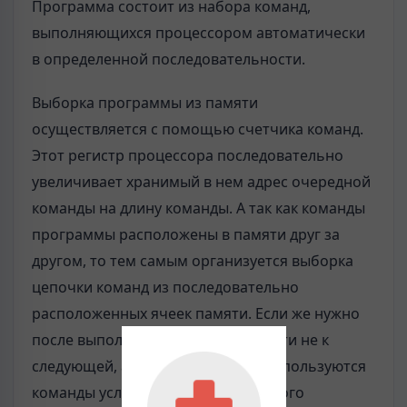
Программа состоит из набора команд,
выполняющихся процессором автоматически
в определенной последовательности.
Выборка программы из памяти
осуществляется с помощью счетчика команд.
Этот регистр процессора последовательно
увеличивает хранимый в нем адрес очередной
команды на длину команды. А так как команды
программы расположены в памяти друг за
другом, то тем самым организуется выборка
цепочки команд из последовательно
расположенных ячеек памяти. Если же нужно
после выполнения команды перейти не к
следующей, а к какой-то другой, используются
команды условного или безусловного