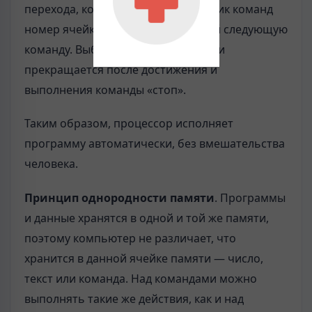
перехода, которые заносят в счетчик команд
номер ячейки памяти, содержащей следующую
команду. Выборка команд из памяти
прекращается после достижения и
выполнения команды «стоп».
Таким образом, процессор исполняет
программу автоматически, без вмешательства
человека.
Принцип однородности памяти
. Программы
и данные хранятся в одной и той же памяти,
поэтому компьютер не различает, что
хранится в данной ячейке памяти — число,
текст или команда. Над командами можно
выполнять такие же действия, как и над