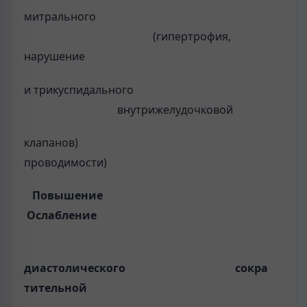
митрального
(гипертрофия,
нарушение
и трикуспидального
внутрижелудочковой
клапанов)
проводимости)
Повышение
Ослабление
диастолического сокра­
тительной