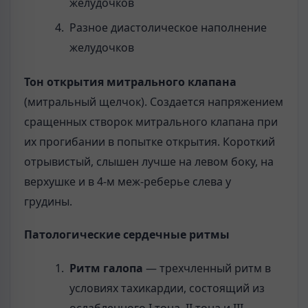
желудочков
Разное диастолическое наполнение
желудочков
Тон открытия митрального клапана
(митральный щелчок). Создается напряжением
сращенных створок митрального кла­пана при
их прогибании в попытке открытия. Короткий
отры­вистый, слышен лучше на левом боку, на
верхушке и в 4-м меж-реберье слева у
грудины.
Патологические сердечные ритмы
Ритм галопа
— трехчленный ритм в
условиях тахикардии, со­стоящий из
ослабленного I тона, II тона и III