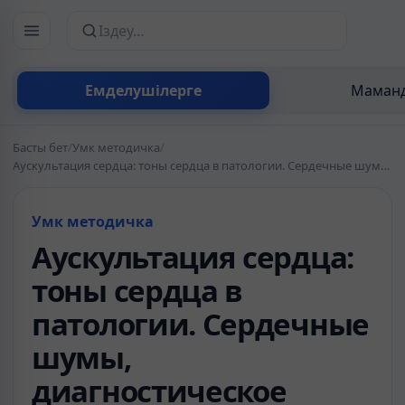
Сайттан іздеу
Емделушілерге
Маманд
Басты бет
/
Умк методичка
/
Аускультация сердца: тоны сердца в патологии. Сердечные шумы, диагностическое значение. Особенности у детей
Умк методичка
Аускультация сердца:
тоны сердца в
патологии. Сердечные
шумы,
диагностическое