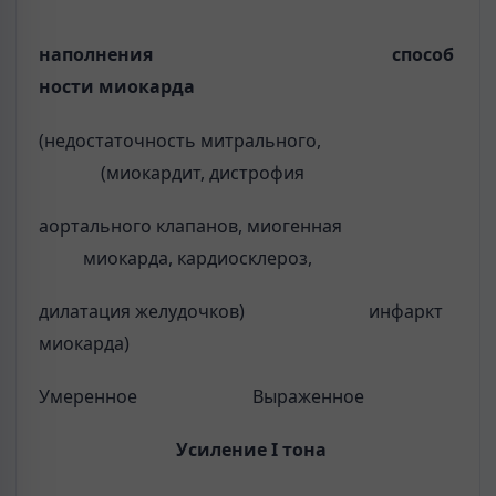
наполнения
способ­
ности миокарда
(недостаточность митрального,
(миокардит, дис­трофия
аор­тального клапанов, миогенная
миокарда, кардиосклероз,
дилатация желудочков) инфаркт
миокарда)
Умеренное Выраженное
Усиление
I
тона