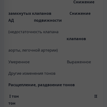
Снижение
замкну­
тых клапанов
Снижение
АД
подвижности
(недостаточ­ность клапана
клапанов
аорты, легочной артерии)
Умеренное Выраженное
Другие изменения тонов
Расщепление, раздвоение тонов
I
тон
II
тон