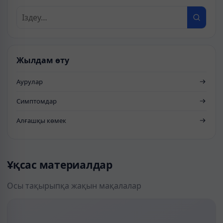
Жылдам өту
Аурулар
Симптомдар
Алғашқы көмек
Ұқсас материалдар
Осы тақырыпқа жақын мақалалар