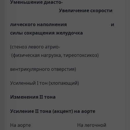
Уменьшение диасто-
Увеличение скорости
лического наполнения
и
силы сокращения
желудочка
(стеноз левого атрио-
(физическая нагрузка, тиреотоксикоз)
вентрикулярного отверстия)
Усиленный I тон (хлопающий)
Изменения
II
тона
Усиление
II
тона (акцент) на аорте
На аорте На легочной