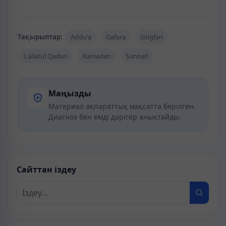
Тақырыптар:
Addu'a
Gafara
Istigfari
Lailatul Qadari
Ramadan
Sunnah
Маңызды
Материал ақпараттық мақсатта берілген.
Диагноз бен емді дәрігер анықтайды.
Сайттан іздеу