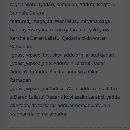
tags: Lailatul Qadari, Ramadan, Addu’a, Istigfari,
Sunnah, Gafara
featured_image_alt: Wani Musulmi yana daga
hannayensa yana rokon gafara da kyakkyawan
karshe a Daren Lailatul Qadari a cikin watan
Ramadan.
_yoast_wpseo_focuskw: addu’o’in lailatul qadari
_yoast_wpseo_title: Addu’o’in Lailatul Qadari:
Addu’o’i da Yadda Ake Karanta Su a Cikin
Ramadan
_yoast_wpseo_metadesc: Wace addu’a ce ta fi fice
a Daren Lailatul Qadari? Koyi asalin Larabci, yadda
ake fada, da fassarar addu’ar neman gafara a
wannan dare mai albarka.
=============================================