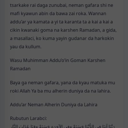
tsarkake rai daga zunubai, neman gafara shi ne
mafi kyawun abin da bawa zai roka. Wannan
addu’ar ya kamata a yi ta karanta ta a kai a kai a
cikin kwanaki goma na karshen Ramadan, a gida,
a masallaci, ko kuma yayin gudanar da harkokin
yau da kullum.
Wasu Muhimman Addu’o’in Goman Karshen
Ramadan
Baya ga neman gafara, yana da kyau matuka mu
roki Allah Ya ba mu alherin duniya da na lahira.
Addu’ar Neman Alherin Duniya da Lahira
Rubutun Larabci:
رَبَّنَا آتِنَا فِي الدُّنْيَا حَسَنَةً وَفِي الآخِرَةِ حَسَنَةً وَقِنَا عَذَابَ النَّارِ