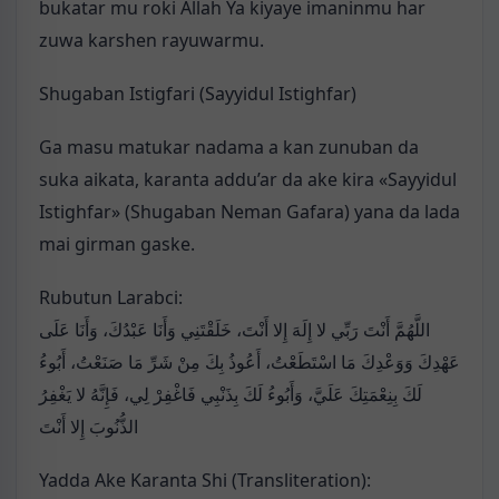
bukatar mu roki Allah Ya kiyaye imaninmu har
zuwa karshen rayuwarmu.
Shugaban Istigfari (Sayyidul Istighfar)
Ga masu matukar nadama a kan zunuban da
suka aikata, karanta addu’ar da ake kira «Sayyidul
Istighfar» (Shugaban Neman Gafara) yana da lada
mai girman gaske.
Rubutun Larabci:
اللَّهُمَّ أَنْتَ رَبِّي لا إِلَهَ إِلا أَنْتَ، خَلَقْتَنِي وَأَنَا عَبْدُكَ، وَأَنَا عَلَى
عَهْدِكَ وَوَعْدِكَ مَا اسْتَطَعْتُ، أَعُوذُ بِكَ مِنْ شَرِّ مَا صَنَعْتُ، أَبُوءُ
لَكَ بِنِعْمَتِكَ عَلَيَّ، وَأَبُوءُ لَكَ بِذَنْبِي فَاغْفِرْ لِي، فَإِنَّهُ لا يَغْفِرُ
الذُّنُوبَ إِلا أَنْتَ
Yadda Ake Karanta Shi (Transliteration):