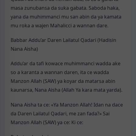
masa zunubansa da suka gabata. Saboda haka,
yana da muhimmanci mu san abin da ya kamata
mu roka a wajen Mahalicci a wannan dare.
Babbar Addu’ar Daren Lailatul Qadari (Hadisin
Nana Aisha)
Addu’ar da tafi kowace muhimmanci wadda ake
so a karanta a wannan daren, ita ce wadda
Manzon Allah (SAW) ya koyar da matarsa abin
kaunarsa, Nana Aisha (Allah Ya kara mata yarda).
Nana Aisha ta ce: «Ya Manzon Allah! Idan na dace
da Daren Lailatul Qadari, me zan fada?» Sai
Manzon Allah (SAW) ya ce: Ki ce: