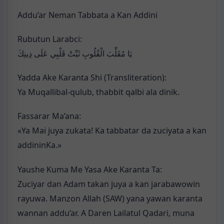
Addu’ar Neman Tabbata a Kan Addini
Rubutun Larabci:
يَا مُقَلِّبَ الْقُلُوبِ ثَبِّتْ قَلْبِي عَلَى دِينِكَ
Yadda Ake Karanta Shi (Transliteration):
Ya Muqallibal-qulub, thabbit qalbi ala dinik.
Fassarar Ma’ana:
«Ya Mai juya zukata! Ka tabbatar da zuciyata a kan
addininKa.»
Yaushe Kuma Me Yasa Ake Karanta Ta:
Zuciyar dan Adam takan juya a kan jarabawowin
rayuwa. Manzon Allah (SAW) yana yawan karanta
wannan addu’ar. A Daren Lailatul Qadari, muna