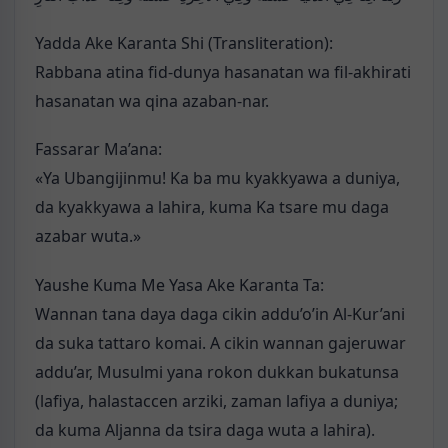
Yadda Ake Karanta Shi (Transliteration):
Rabbana atina fid-dunya hasanatan wa fil-akhirati
hasanatan wa qina azaban-nar.
Fassarar Ma’ana:
«Ya Ubangijinmu! Ka ba mu kyakkyawa a duniya,
da kyakkyawa a lahira, kuma Ka tsare mu daga
azabar wuta.»
Yaushe Kuma Me Yasa Ake Karanta Ta:
Wannan tana daya daga cikin addu’o’in Al-Kur’ani
da suka tattaro komai. A cikin wannan gajeruwar
addu’ar, Musulmi yana rokon dukkan bukatunsa
(lafiya, halastaccen arziki, zaman lafiya a duniya;
da kuma Aljanna da tsira daga wuta a lahira).