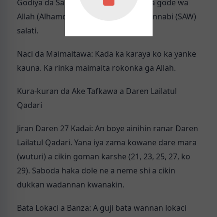
Godiya da Salati: Ka fara addu’arka da gode wa
Allah (Alhamdulillah) da kuma yi wa Annabi (SAW)
salati.
Naci da Maimaitawa: Kada ka karaya ko ka yanke
kauna. Ka rinka maimaita rokonka ga Allah.
Kura-kuran da Ake Tafkawa a Daren Lailatul
Qadari
Jiran Daren 27 Kadai: An boye ainihin ranar Daren
Lailatul Qadari. Yana iya zama kowane dare mara
(wuturi) a cikin goman karshe (21, 23, 25, 27, ko
29). Saboda haka dole ne a neme shi a cikin
dukkan wadannan kwanakin.
Bata Lokaci a Banza: A guji bata wannan lokaci