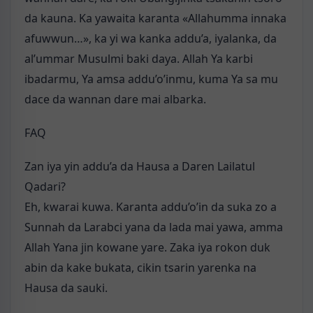
da kauna. Ka yawaita karanta «Allahumma innaka
afuwwun…», ka yi wa kanka addu’a, iyalanka, da
al’ummar Musulmi baki daya. Allah Ya karbi
ibadarmu, Ya amsa addu’o’inmu, kuma Ya sa mu
dace da wannan dare mai albarka.
FAQ
Zan iya yin addu’a da Hausa a Daren Lailatul
Qadari?
Eh, kwarai kuwa. Karanta addu’o’in da suka zo a
Sunnah da Larabci yana da lada mai yawa, amma
Allah Yana jin kowane yare. Zaka iya rokon duk
abin da kake bukata, cikin tsarin yarenka na
Hausa da sauki.