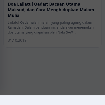
Doa Lailatul Qadar: Bacaan Utama,
Maksud, dan Cara Menghidupkan Malam
Mulia
Lailatul Qadar ialah malam yang paling agung dalam
Ramadan. Dalam panduan ini, anda akan menemukan
doa utama yang diajarkan oleh Nabi SAW,…
31.10.2019
KAZMEDIC.ORG
Қазақ тіліндегі медициналық энциклопедия.