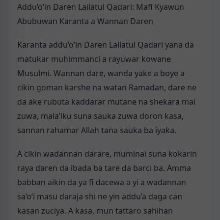
Addu’o’in Daren Lailatul Qadari: Mafi Kyawun
Abubuwan Karanta a Wannan Daren
Karanta addu’o’in Daren Lailatul Qadari yana da
matukar muhimmanci a rayuwar kowane
Musulmi. Wannan dare, wanda yake a boye a
cikin goman karshe na watan Ramadan, dare ne
da ake rubuta kaddarar mutane na shekara mai
zuwa, mala’iku suna sauka zuwa doron kasa,
sannan rahamar Allah tana sauka ba iyaka.
A cikin wadannan darare, muminai suna kokarin
raya daren da ibada ba tare da barci ba. Amma
babban aikin da ya fi dacewa a yi a wadannan
sa’o’i masu daraja shi ne yin addu’a daga can
kasan zuciya. A kasa, mun tattaro sahihan