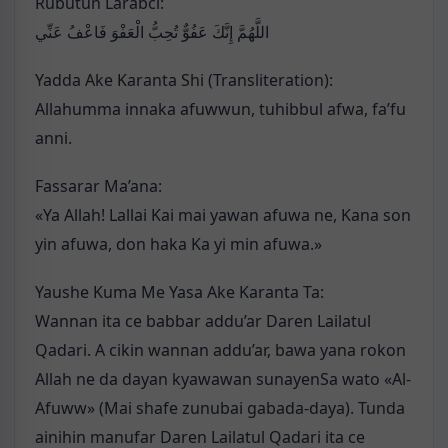
Rubutun Larabci:
اللَّهُمَّ إِنَّكَ عَفُوٌّ تُحِبُّ الْعَفْوَ فَاعْفُ عَنِّي
Yadda Ake Karanta Shi (Transliteration):
Allahumma innaka afuwwun, tuhibbul afwa, fa’fu
anni.
Fassarar Ma’ana:
«Ya Allah! Lallai Kai mai yawan afuwa ne, Kana son
yin afuwa, don haka Ka yi min afuwa.»
Yaushe Kuma Me Yasa Ake Karanta Ta:
Wannan ita ce babbar addu’ar Daren Lailatul
Qadari. A cikin wannan addu’ar, bawa yana rokon
Allah ne da dayan kyawawan sunayenSa wato «Al-
Afuww» (Mai shafe zunubai gabada-daya). Tunda
ainihin manufar Daren Lailatul Qadari ita ce