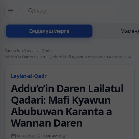
Сайттан іздеу
Емделушілерге
Маманд
Басты бет
/
Laylat-al-Qadr
/
Addu’o’in Daren Lailatul Qadari: Mafi Kyawun Abubuwan Karanta a Wannan Daren
Laylat-al-Qadr
Addu’o’in Daren Lailatul
Qadari: Mafi Kyawun
Abubuwan Karanta a
Wannan Daren
14.03.2026
10 минут оқу