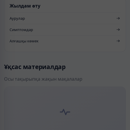
Жылдам өту
Аурулар
Симптомдар
Алғашқы көмек
Ұқсас материалдар
Осы тақырыпқа жақын мақалалар