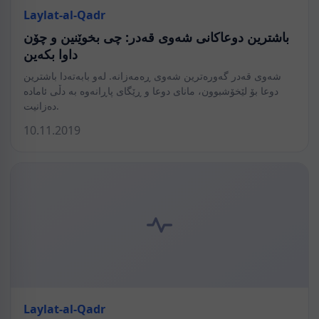
Laylat-al-Qadr
باشترین دوعاکانی شەوی قەدر: چی بخوێنین و چۆن
داوا بکەین
شەوی قەدر گەورەترین شەوی ڕەمەزانە. لەو بابەتەدا باشترین
دوعا بۆ لێخۆشبوون، مانای دوعا و ڕێگای پاڕانەوە بە دڵی ئامادە
دەزانیت.
10.11.2019
Laylat-al-Qadr