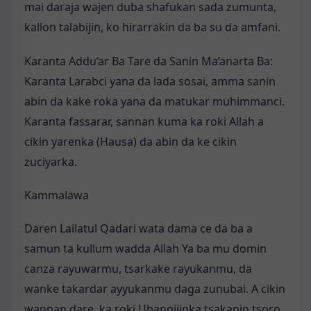
mai daraja wajen duba shafukan sada zumunta,
kallon talabijin, ko hirarrakin da ba su da amfani.
Karanta Addu’ar Ba Tare da Sanin Ma’anarta Ba:
Karanta Larabci yana da lada sosai, amma sanin
abin da kake roka yana da matukar muhimmanci.
Karanta fassarar, sannan kuma ka roki Allah a
cikin yarenka (Hausa) da abin da ke cikin
zuciyarka.
Kammalawa
Daren Lailatul Qadari wata dama ce da ba a
samun ta kullum wadda Allah Ya ba mu domin
canza rayuwarmu, tsarkake rayukanmu, da
wanke takardar ayyukanmu daga zunubai. A cikin
wannan dare, ka roki Ubangijinka tsakanin tsoro