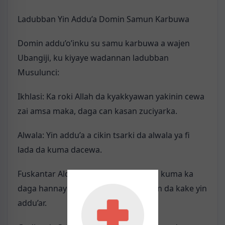
Ladubban Yin Addu’a Domin Samun Karbuwa
Domin addu’o’inku su samu karbuwa a wajen
Ubangiji, ku kiyaye wadannan ladubban
Musulunci:
Ikhlasi: Ka roki Allah da kyakkyawan yakinin cewa
zai amsa maka, daga can kasan zuciyarka.
Alwala: Yin addu’a a cikin tsarki da alwala ya fi
lada da kuma dacewa.
Fuskantar Alqibla: Ka fuskanci Alqibla kuma ka
daga hannayenka daidai kirjinka yayin da kake yin
addu’ar.