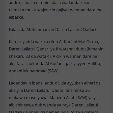
addu’o’i masu dimbin falala wadanda zasu
taimaka muku wajen cin gajiyar wannan dare mai
albarka.
Falala da Muhimmancin Daren Lailatul Qadari
Kamar yadda ya zo a cikin Al-Kur’ani Mai Girma,
Daren Lailatul Qadari ya fi watanni dubu (kimanin
shekaru 83 da wata 4). A cikin wannan dare ne
aka fara saukar da Al-Kur’ani ga Fiyayyen Halitta,
Annabi Muhammad (SAW).
Ladaddakin ibada, addu’o’i, da ayyukan alheri da
ake yi a Daren Lailatul Qadari ana ninka su
ninkawa masu yawa. Manzon Allah (SAW) ya yi
albishir cewa duk wanda ya raya Daren Lailatul
Qadari da imani da neman lada, to za a gafarta