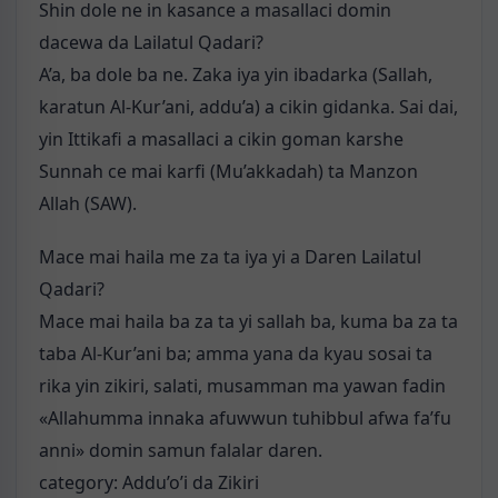
Shin dole ne in kasance a masallaci domin
dacewa da Lailatul Qadari?
A’a, ba dole ba ne. Zaka iya yin ibadarka (Sallah,
karatun Al-Kur’ani, addu’a) a cikin gidanka. Sai dai,
yin Ittikafi a masallaci a cikin goman karshe
Sunnah ce mai karfi (Mu’akkadah) ta Manzon
Allah (SAW).
Mace mai haila me za ta iya yi a Daren Lailatul
Qadari?
Mace mai haila ba za ta yi sallah ba, kuma ba za ta
taba Al-Kur’ani ba; amma yana da kyau sosai ta
rika yin zikiri, salati, musamman ma yawan fadin
«Allahumma innaka afuwwun tuhibbul afwa fa’fu
anni» domin samun falalar daren.
category: Addu’o’i da Zikiri