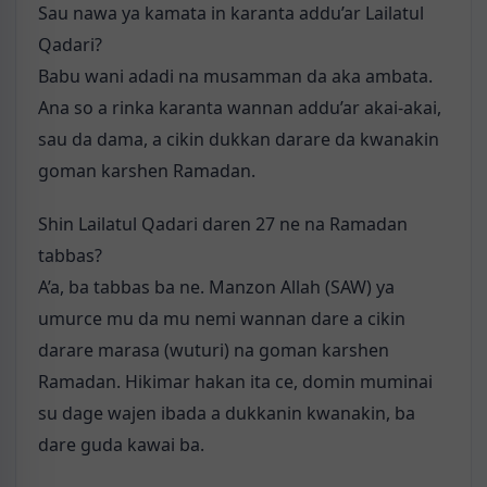
Sau nawa ya kamata in karanta addu’ar Lailatul
Qadari?
Babu wani adadi na musamman da aka ambata.
Ana so a rinka karanta wannan addu’ar akai-akai,
sau da dama, a cikin dukkan darare da kwanakin
goman karshen Ramadan.
Shin Lailatul Qadari daren 27 ne na Ramadan
tabbas?
A’a, ba tabbas ba ne. Manzon Allah (SAW) ya
umurce mu da mu nemi wannan dare a cikin
darare marasa (wuturi) na goman karshen
Ramadan. Hikimar hakan ita ce, domin muminai
su dage wajen ibada a dukkanin kwanakin, ba
dare guda kawai ba.