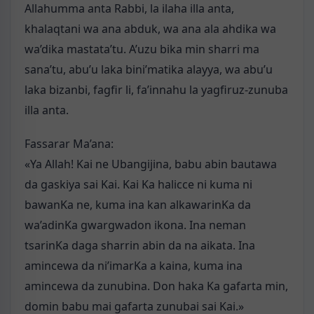
Allahumma anta Rabbi, la ilaha illa anta,
khalaqtani wa ana abduk, wa ana ala ahdika wa
wa’dika mastata’tu. A’uzu bika min sharri ma
sana’tu, abu’u laka bini’matika alayya, wa abu’u
laka bizanbi, fagfir li, fa’innahu la yagfiruz-zunuba
illa anta.
Fassarar Ma’ana:
«Ya Allah! Kai ne Ubangijina, babu abin bautawa
da gaskiya sai Kai. Kai Ka halicce ni kuma ni
bawanKa ne, kuma ina kan alkawarinKa da
wa’adinKa gwargwadon ikona. Ina neman
tsarinKa daga sharrin abin da na aikata. Ina
amincewa da ni’imarKa a kaina, kuma ina
amincewa da zunubina. Don haka Ka gafarta min,
domin babu mai gafarta zunubai sai Kai.»