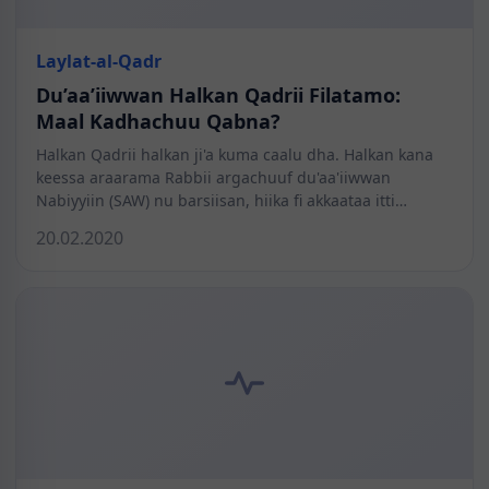
Laylat-al-Qadr
Du’aa’iiwwan Halkan Qadrii Filatamo:
Maal Kadhachuu Qabna?
Halkan Qadrii halkan ji'a kuma caalu dha. Halkan kana
keessa araarama Rabbii argachuuf du'aa'iiwwan
Nabiyyiin (SAW) nu barsiisan, hiika fi akkaataa itti…
20.02.2020