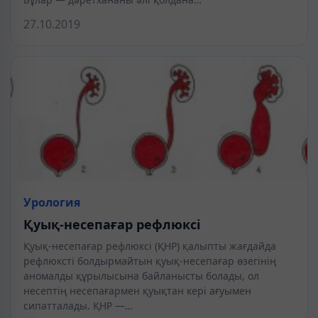
27.10.2019
Урология
Қуық-несепағар рефлюксі
Қуық-несепағар рефлюксі (ҚНР) қалыпты жағдайда
рефлюксті болдырмайтын қуық-несепағар өзегінің
аномалды құрылысына байланысты болады, ол
несептің несепағармен қуықтан кері ағуымен
сипатталады. ҚНР —…