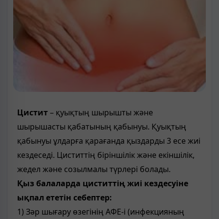
Цистит
– қуықтың шырышты және
шырышасты қабатының қабынуы. Қуықтың
қабынуы ұлдарға қарағанда қыздарды 3 есе жиі
кездеседі. Циститтің біріншілік және екіншілік,
жедел және созылмалы түрлері болады.
Қыз балаларда циститтің жиі кездесуіне
ықпал ететін себептер:
1) Зәр шығару өзегінің АФЕ-і (инфекцияның