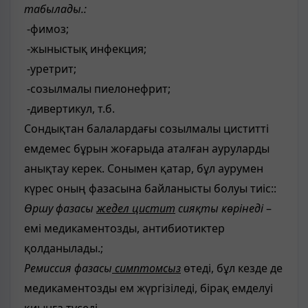
табылады.:
-фимоз;
-жыныстық инфекция;
-уретрит;
-созылмалы пиелонефрит;
-дивертикул, т.б.
Сондықтан балалардағы созылмалы циститті
емдемес бұрын жоғарыда аталған ауруларды
анықтау керек. Сонымен қатар, бұл аурумен
күрес оның фазасына байланысты болуы тиіс::
Өршу фазасы
жедел цистит
сияқты көрінеді
–
емі медикаментозды, антибиотиктер
қолданылады.;
Ремиссия фазасы
симптомсыз
өтеді, бұл кезде де
медикаментозды ем жүргізіледі, бірақ емделуі
қиынға түседі.