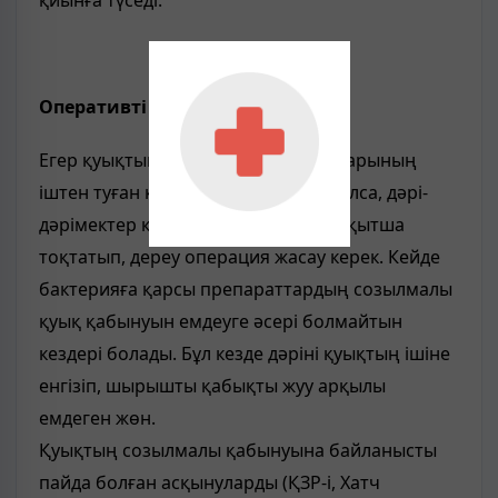
Оперативті ем
Егер қуықтың қабынуына зәр жолдарының
іштен туған кемістіктері себепші болса, дәрі-
дәрімектер көмегімен қабынуды уақытша
тоқтатып, дереу операция жасау керек. Кейде
бактерияға қарсы препараттардың созылмалы
қуық қабынуын емдеуге әсері болмайтын
кездері болады. Бұл кезде дәріні қуықтың ішіне
енгізіп, шырышты қабықты жуу арқылы
емдеген жөн.
Қуықтың созылмалы қабынуына байланысты
пайда болған асқынуларды (ҚЗР-і, Хатч