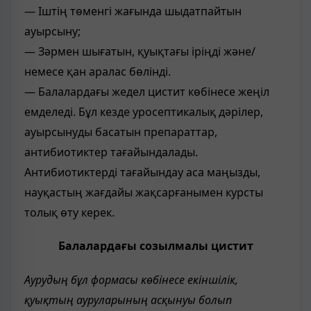
— Іштің төменгі жағында шыдатпайтын
ауырсыну;
— Зәрмен шығатын, қуықтағы іріңді және/
немесе қан аралас бөлінді.
— Балалардағы жедел цистит көбінесе жеңіл
емделеді. Бұл кезде уросептикалық дәрілер,
ауырсынуды басатын препараттар,
антибиотиктер тағайындалады.
Антибиотиктерді тағайындау аса маңызды,
науқастың жағдайы жақсарғанымен курсты
толық өту керек.
Балалардағы созылмалы цистит
Аурудың бұл формасы көбінесе екіншілік,
қуықтың ауруларының асқынуы болып