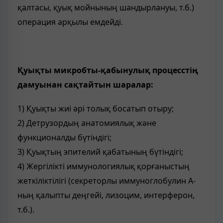
қалтасы, қуық мойнының шандырлануы, т.б.)
операция арқылы емдейді.
Қуықты микробты-қабынулық процесстің
дамуынан сақтайтын шаралар:
1) Қуықты жиі әрі толық босатып отыру;
2) Детрузордың анатомиялық және
функционалды бүтіндігі;
3) Қуықтың эпителий қабатының бүтіндігі;
4) Жергілікті иммунологиялық қорғаныстың
жеткіліктілігі (секреторлы иммуноглобулин А-
ның қалыпты деңгейі, лизоцим, интерферон,
т.б.).