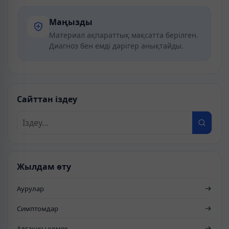
Маңызды
Материал ақпараттық мақсатта берілген.
Диагноз бен емді дәрігер анықтайды.
Сайттан іздеу
Жылдам өту
Аурулар
Симптомдар
Алғашқы көмек