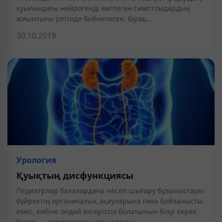
қуығындағы нейрогенді көптеген симптомдардың
жиынтығы ретінде бейнелеген, бірақ…
30.10.2019
Урология
Қуықтың дисфункциясы
Педиатрлар балалардағы несеп шығару бұзылыстары
бүйректің органикалық ақауларына ғана байланысты
емес, көбіне ондай өзгеріссіз болатынын білуі керек.
Бұлар — дәретхананы әлі қолдана…