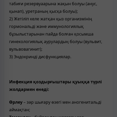
табиғи резервуаарына жақын болуы (анус,
қынап), уретраның қысқа болуы);
2) Жетіліп келе жатқан қыз организмінің
гормональді және иммунологиялық
бұзылыстарынан пайда болған қосымша
гинекологиялық аурулардың болуы (вульвит,
вульвовагинит);
3) Эндокринді дисфункциялар.
Инфекция қоздырғыштары қуыққа түрлі
жолдармен енеді:
Өрлеу
– зәр шығару өзегі мен аногенитальді
аймақтан;