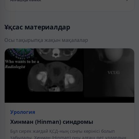
Ұқсас материалдар
Осы тақырыпқа жақын мақалалар
Урология
Хинман (Hinman) синдромы
Бұл сирек жағдай ҚСД-ның соңғы көрінісі болып
табылады. Хинман (Hinman) оны алғаш рет ұлдардың