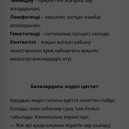
Төмендеу
– бүйрек пен жоғарғы зәр
жолдарынан;
Лимфогенді
– көршілес жатқан жамбас
ағзаларынан;
Гематогенді
– септикалық процесс кезінде;
Контактілі
– жақын жатқан қабыну
ошақтарынан қуық қабырғасы арқылы
микроорганизмдердің өтуі.
Балалардағы жедел цистит
Аурудың жедел сатысы әдетте кенеттен пайда
болады, оған себепкер суық тию болып
табылады. Клиникалық көріністері:
— Жиі әрі ауырсынумен жүретін зәр шығару;