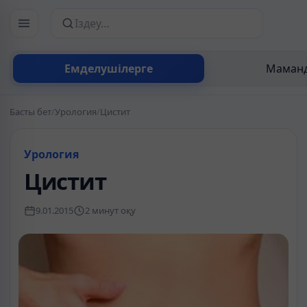
Сайттан іздеу
Емделушілерге
Маманд
Басты бет
/
Урология
/
Цистит
Урология
Цистит
9.01.2015
2 минут оқу