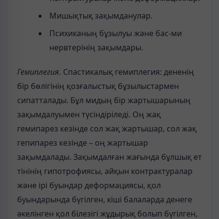
Мишықтық зақымданулар.
Психиканың бұзылуы және бас-ми
нервтерінің зақымдары.
Гемиплегия.
Спастикалық гемиплегия: дененің
бір бөлігінің қозғалыстық бұзылыстармен
сипатталады. Бұл мидың бір жартышарының
зақымдалуымен түсіндіріледі. Оң жақ
гемипарез кезінде сол жақ жартышар, сол жақ
гепипарез кезінде – оң жартышар
зақымдалады. Зақымдалған жағында бұлшық ет
тінінің гипотрофиясы, айқын контрактуралар
және ірі буындар деформациясы, қол
буындарында бүгілген, кіші балаларда денеге
әкелінген қол білезігі жұдырық болып бүгілген,