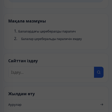
Мақала мазмұны
Балалардағы церебералды паралич
Балалар цереберальды параличін емдеу
Сайттан іздеу
Жылдам өту
Аурулар