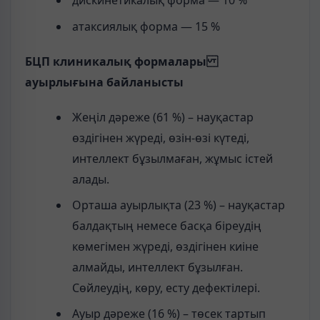
дискинетикалық форма — 10 %
атаксиялық форма — 15 %
БЦП клиникалық формалары
ауырлығына байланысты
Жеңіл дәреже (61 %) – науқастар
өздігінен жүреді, өзін-өзі күтеді,
интеллект бұзылмаған, жұмыс істей
алады.
Орташа ауырлықта (23 %) – науқастар
балдақтың немесе басқа біреудің
көмегімен жүреді, өздігінен киіне
алмайды, интеллект бұзылған.
Сөйлеудің, көру, есту дефектілері.
Ауыр дәреже (16 %) – төсек тартып