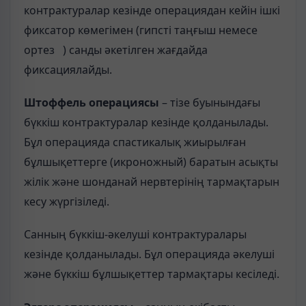
контрактуралар кезінде операциядан кейін ішкі
фиксатор көмегімен (гипсті таңғыш немесе
ортез ) санды әкетілген жағдайда
фиксациялайды.
Штоффель операциясы
– тізе буынындағы
бүккіш контрактуралар кезінде қолданылады.
Бұл операцияда спастикалық жиырылған
бұлшықеттерге (икроножный) баратын асықты
жілік және шонданай нервтерінің тармақтарын
кесу жүргізіледі.
Санның бүккіш-әкелуші контрактуралары
кезінде қолданылады. Бұл операцияда әкелуші
және бүккіш бұлшықеттер тармақтары кесіледі.