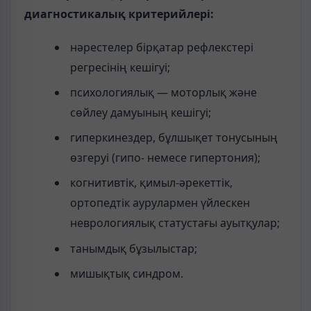
диагностикалық критерийлері:
нəрестелер бірқатар рефлекстері
регресінің кешігуі;
психологиялық — моторлық жəне
сөйлеу дамуының кешігуі;
гиперкинездер, бұлшықет тонусының
өзгеруі (гипо- немесе гипертония);
когнитивтік, қимыл-əрекеттік,
ортопедтік аурулармен үйлескен
неврологиялық статустағы ауытқулар;
танымдық бұзылыстар;
мишықтық синдром.