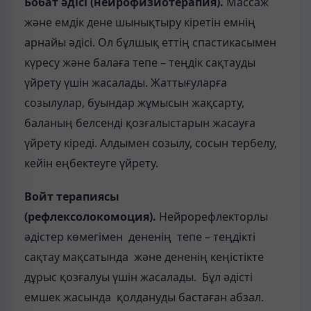
Бобат әдісі (нейрофизиотерапия).
Массаж
және емдік дене шынықтыру кіретін емнің
арнайы әдісі. Ол бұлшық еттің спастикасымен
күресу және балаға тепе – теңдік сақтауды
үйрету үшін жасалады. Жаттығуларға
созылулар, буындар жұмысын жақсарту,
баланың белсенді қозғалыстарын жасауға
үйрету кіреді. Алдымен созылу, сосын тербелу,
кейін еңбектеуге үйрету.
Войт терапиясы
(рефлексолокомоция).
Нейрорефлекторлы
әдістер көмегімен дененің тепе – теңдікті
сақтау мақсатында және дененің кеңістікте
дұрыс қозғалуы үшін жасалады. Бұл әдісті
емшек жасында қолдануды бастаған абзал.