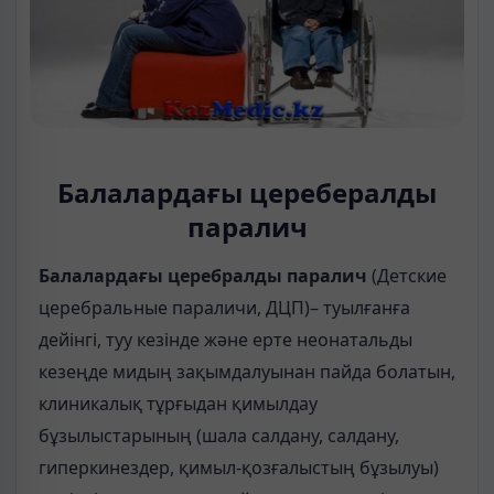
Балалардағы церебералды
паралич
Балалардағы церебралды паралич
(Детские
церебральные параличи, ДЦП)– туылғанға
дейінгі, туу кезінде жəне ерте неонатальды
кезеңде мидың зақымдалуынан пайда болатын,
клиникалық тұрғыдан қимылдау
бұзылыстарының (шала салдану, салдану,
гиперкинездер, қимыл-қозғалыстың бұзылуы)