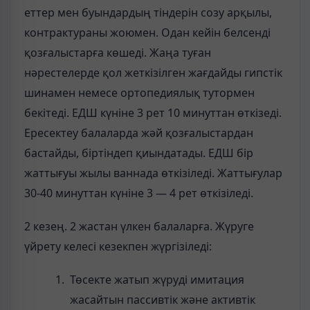
еттер мен буындардың тіндерін созу арқылы,
контрактураны жоюмен. Одан кейін белсенді
қозғалыстарға көшеді. Жаңа туған
нәрестелерде қол жеткізілген жағдайды гипстік
шинамен немесе ортопедиялық тутормен
бекітеді. ЕДШ күніне 3 рет 10 минуттан өткізеді.
Ересектеу балаларда жәй қозғалыстардан
бастайды, біртіндеп қиындатады. ЕДШ бір
жаттығуы жылы ваннада өткізіледі. Жаттығулар
30-40 минуттан күніне 3 — 4 рет өткізіледі.
2 кезең. 2 жастан үлкен балаларға. Жүруге
үйрету келесі кезекпен жүргізіледі:
Төсекте жатып жүруді имитация
жасайтын пассивтік және активтік