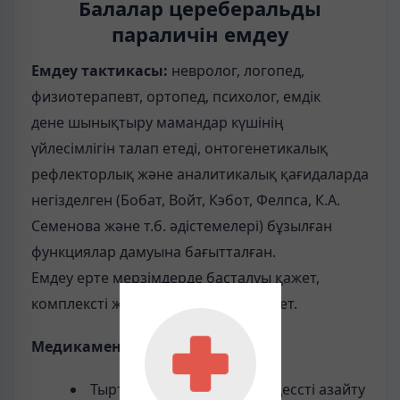
Балалар цереберальды
параличін емдеу
Емдеу тактикасы:
невролог, логопед,
физиотерапевт, ортопед, психолог, емдік
дене шынықтыру мамандар күшінің
үйлесімлігін талап етеді, онтогенетикалық
рефлекторлық жəне аналитикалық қағидаларда
негізделген (Бобат, Войт, Кэбот, Фелпса, К.А.
Семенова жəне т.б. əдістемелері) бұзылған
функциялар дамуына бағытталған.
Емдеу ерте мерзімдерде басталуы қажет,
комплексті және үздіксіз болуы қажет.
Медикаментоздық терапия
.
Тыртықтық-жабысқақ процессті азайту