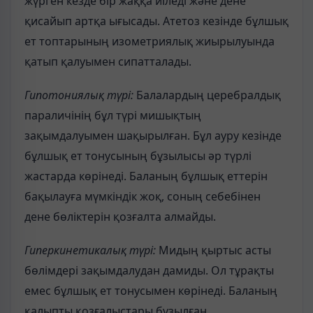
жүрген кезде бір жаққа иіледі және дене
қисайып артқа ығысады. Атетоз кезінде бұлшық
ет топтарының изометриялық жиырылуында
қатып қалуымен сипатталады.
Гипотониялық түрі:
Балалардың церебралдық
параличінің бұл түрі мишықтың
зақымдалуымен шақырылған. Бұл ауру кезінде
бұлшық ет тонусының бұзылысы әр түрлі
жастарда көрінеді. Баланың бұлшық еттерін
бақылауға мүмкіндік жоқ, соның себебінен
дене бөліктерін қозғалта алмайды.
Гиперкинетикалық түрі:
Мидың қыртыс асты
бөлімдері зақымдалудан дамиды. Ол тұрақты
емес бұлшық ет тонусымен көрінеді. Баланың
қалыпты қозғалыстары бұзылған.