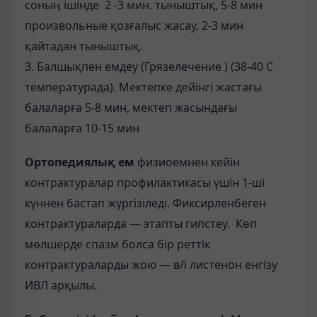
соның ішінде 2 -3 мин. тыныштық, 5-8 мин
произвольные қозғалыс жасау, 2-3 мин
қайтадан тыныштық.
3. Балшықпен емдеу (Грязелечение ) (38-40 С
температурада). Мектепке дейінгі жастағы
балаларға 5-8 мин, мектеп жасындағы
балаларға 10-15 мин
Ортопедиялық ем
физиоемнен кейін
контрактуралар профилактикасы үшін 1-ші
күннен бастап жүргізіледі. Фиксирленбеген
контрактураларда — этапты гипстеу. Көп
мөлшерде спазм болса бір реттік
контрактураларды жою — в/і листенон енгізу
ИВЛ арқылы.