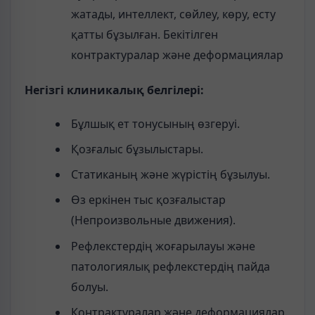
жатады, интеллект, сөйлеу, көру, есту
қатты бұзылған. Бекітілген
контрактуралар және деформациялар
Негізгі клиникалық белгілері:
Бұлшық ет тонусының өзгеруі.
Қозғалыс бұзылыстары.
Статиканың және жүрістің бұзылуы.
Өз еркінен тыс қозғалыстар
(Непроизвольные движения).
Рефлекстердің жоғарылауы және
патологиялық рефлекстердің пайда
болуы.
Контрактуралар және деформациялар.