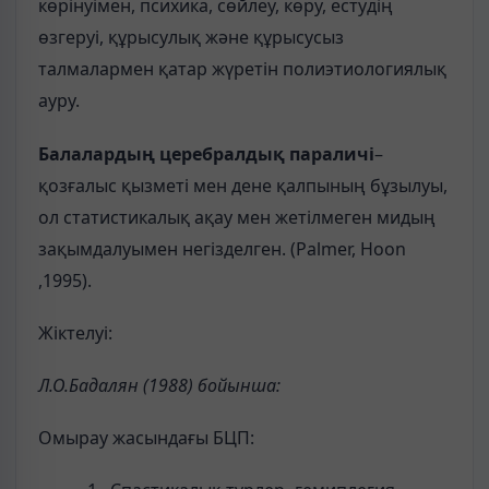
көрінуімен, психика, сөйлеу, көру, естудің
өзгеруі, құрысулық жəне құрысусыз
талмалармен қатар жүретін полиэтиологиялық
ауру.
Балалардың церебралдық параличі
–
қозғалыс қызметі мен дене қалпының бұзылуы,
ол статистикалық ақау мен жетілмеген мидың
зақымдалуымен негізделген. (Palmer, Hoon
,1995).
Жіктелуі:
Л.О.Бадалян (1988) бойынша:
Омырау жасындағы БЦП: