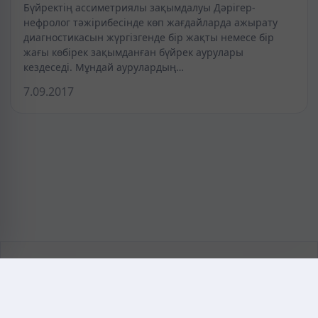
Бүйректің ассиметриялы зақымдалуы Дәрігер-
нефролог тәжірибесінде көп жағдайларда ажырату
диагностикасын жүргізгенде бір жақты немесе бір
жағы көбірек зақымданған бүйрек аурулары
кездеседі. Мұндай аурулардың…
7.09.2017
KAZMEDIC.ORG
Қазақ тіліндегі медициналық энциклопедия.
Жоба туралы
Байланыс
Құпиялылық