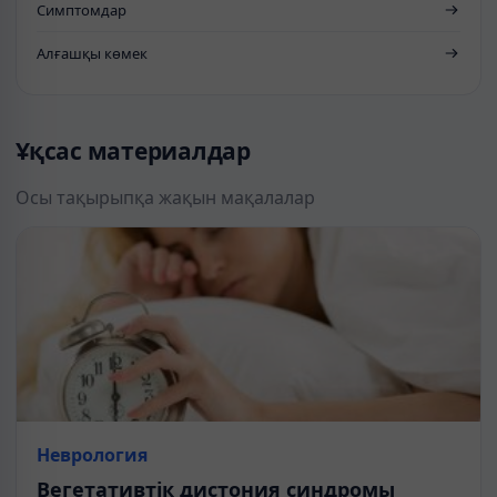
Симптомдар
Алғашқы көмек
Ұқсас материалдар
Осы тақырыпқа жақын мақалалар
Неврология
Вегетативтік дистония синдромы