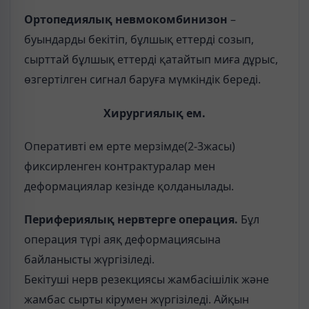
Ортопедиялық невмокомбинизон
–
буындарды бекітіп, бұлшық еттерді созып,
сырттай бұлшық еттерді қатайтып миға дұрыс,
өзгертілген сигнал баруға мүмкіндік береді.
Хирургиялық ем.
Оперативті ем ерте мерзімде(2-3жасы)
фиксирленген контрактуралар мен
деформациялар кезінде қолданылады.
Перифериялық нервтерге операция.
Бұл
операция түрі аяқ деформациясына
байланысты жүргізіледі.
Бекітуші нерв резекциясы жамбасішілік және
жамбас сырты кірумен жүргізіледі. Айқын