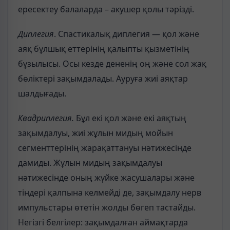
ересектеу балаларда – акушер қолы тәрізді.
Диплегия
. Спастикалық диплегия — қол және
аяқ бұлшық еттерінің қалыпты қызметінің
бұзылысы. Осы кезде дененің оң және сол жақ
бөліктері зақымдалады. Ауруға жиі аяқтар
шалдығады.
Квадриплегия.
Бұл екі қол және екі аяқтың
зақымдалуы, жиі жұлын мидың мойын
сегменттерінің жарақаттануы нәтижесінде
дамиды. Жұлын мидың зақымдалуы
нәтижесінде оның жүйке жасушалары және
тіндері қалпына келмейді де, зақымдалу нерв
импульстары өтетін жолды бөгеп тастайды.
Негізгі белгілер: зақымдалған аймақтарда