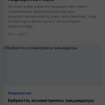
Орталық жүйке жүйесінің ноциоцептивті жүйесі
Спецификалық ауырсыну рецепторлары
(ноцицепторлар) невртің соңғы, еркін бөліктері, олар
өз кезегінде А-дельта және С талшықтармен
импульсті беру…
26.11.2017
Неврология
Бүйректің ассиметриялы зақымдалуы