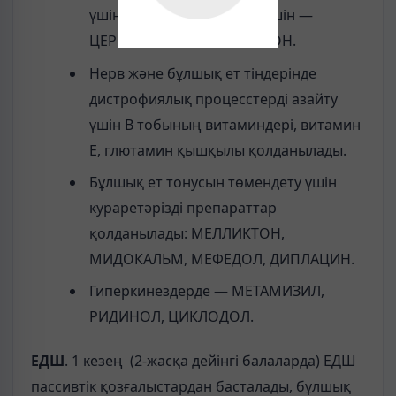
үшін, интеллектті көтеру үшін —
ЦЕРЕБРОЛИЗИН, ГАММАЛОН.
Нерв және бұлшық ет тіндерінде
дистрофиялық процесстерді азайту
үшін В тобының витаминдері, витамин
Е, глютамин қышқылы қолданылады.
Бұлшық ет тонусын төмендету үшін
кураретәрізді препараттар
қолданылады: МЕЛЛИКТОН,
МИДОКАЛЬМ, МЕФЕДОЛ, ДИПЛАЦИН.
Гиперкинездерде — МЕТАМИЗИЛ,
РИДИНОЛ, ЦИКЛОДОЛ.
ЕДШ
. 1 кезең (2-жасқа дейінгі балаларда) ЕДШ
пассивтік қозғалыстардан басталады, бұлшық