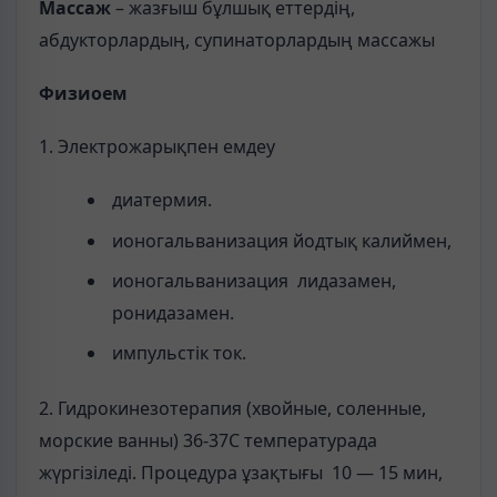
Массаж
– жазғыш бұлшық еттердің,
абдукторлардың, супинаторлардың массажы
Физиоем
1. Электрожарықпен емдеу
диатермия.
ионогальванизация йодтық калиймен,
ионогальванизация лидазамен,
ронидазамен.
импульстік ток.
2. Гидрокинезотерапия (хвойные, соленные,
морские ванны) 36-37С температурада
жүргізіледі. Процедура ұзақтығы 10 — 15 мин,