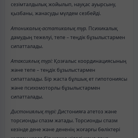
сезімталдылық жойылып, науқас ауырсыну,
қызбаны, жанасуды мүлдем сезбейді.
Атоникалық-астатикалық түр.
Психикалық
дамудың тежелуі, тепе – теңдік бұзылыстармен
сипатталады.
Атаксиялық түрі:
Қозғалыс координациясының
және тепе – теңдік бұзылыстармен
сипатталады. Бір жаста бұлшық ет гипотониясы
және психомоторлы бұзылыстармен
сипатталады.
Дистониялық түрі:
Дистонияға атетоз және
торсионды спазм жатады. Торсионды спазм
кезінде дене және дененің жоғарғы бөліктері