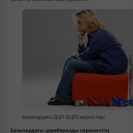
Балалардағы ДЦП (БЦП) көріністері
Балалардағы церебералды параличтің