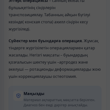
Эггерс операциясы
– санның екібасты
бұлшықетінің сіңірлерін
транспозициялау. Табанның айқын бүгілуі
кезінде( конская стопа) ахилл сіңірін кесу
жүргізіледі.
Сүйектер мен буындарға операция
. Жұмсақ
тіндерге жүргізілетін операциялармен қатар
жасалады. Негізгі мақсаты – буындардың
қозғалысын шектеу үшін –артродез және
әкелуші — ротационды деформацияларды жою
үшін коррекциялаушы остеотомия.
Маңызды
Материал ақпараттық мақсатта берілген.
Диагноз бен емді дәрігер анықтайды.