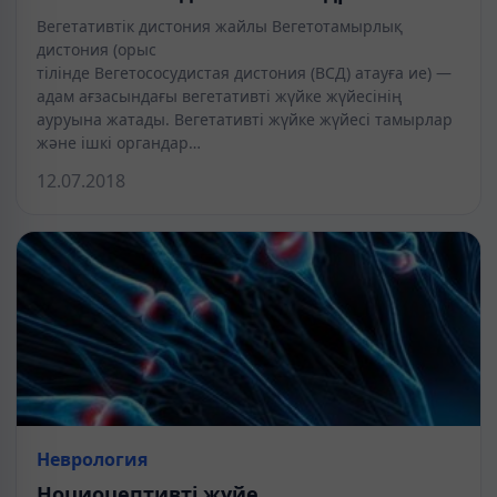
Вегетативтік дистония жайлы Вегетотамырлық
дистония (орыс
тілінде Вегетососудистая дистония (ВСД) атауға ие) —
адам ағзасындағы вегетативті жүйке жүйесінің
ауруына жатады. Вегетативті жүйке жүйесі тамырлар
және ішкі органдар…
12.07.2018
Неврология
Ноциоцептивті жүйе