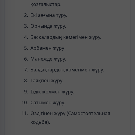
қозғалыстар.
Екі аяғына тұру.
Орнында жүру.
Басқалардың көмегімен жүру.
Арбамен жүру
Манежде жүру.
Балдақтардың көмегімен жүру.
Таяқпен жүру.
Іздік жолмен жүру.
Сатымен жүру.
Өздігінен жүру (Самостоятельная
ходьба).