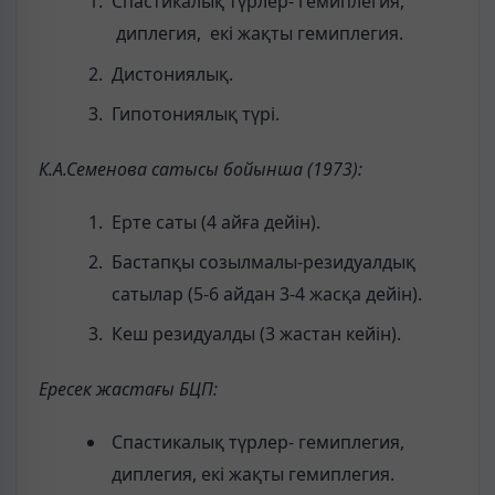
Спастикалық түрлер- гемиплегия,
диплегия, екі жақты гемиплегия.
Дистониялық.
Гипотониялық түрі.
К.А.Семенова сатысы бойынша (1973):
Ерте саты (4 айға дейін).
Бастапқы созылмалы-резидуалдық
сатылар (5-6 айдан 3-4 жасқа дейін).
Кеш резидуалды (3 жастан кейін).
Ересек жастағы БЦП:
Спастикалық түрлер- гемиплегия,
диплегия, екі жақты гемиплегия.