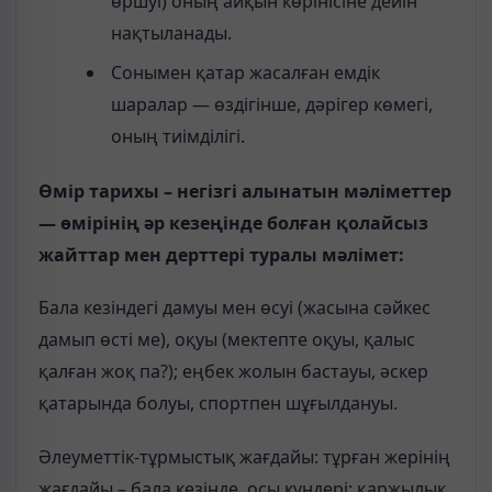
өршуі) оның айқын көрінісіне дейін
нақтыланады.
Сонымен қатар жасалған емдік
шаралар — өздігінше, дәрігер көмегі,
оның тиімділігі.
Өмір тарихы – негізгі алынатын мәліметтер
— өмірінің әр кезеңінде болған қолайсыз
жайттар мен дерттері туралы мәлімет:
Бала кезіндегі дамуы мен өсуі (жасына сәйкес
дамып өсті ме), оқуы (мектепте оқуы, қалыс
қалған жоқ па?); еңбек жолын бастауы, әскер
қатарында болуы, спортпен шұғылдануы.
Әлеуметтік-тұрмыстық жағдайы: тұрған жерінің
жағдайы – бала кезінде, осы күндері; қаржылық