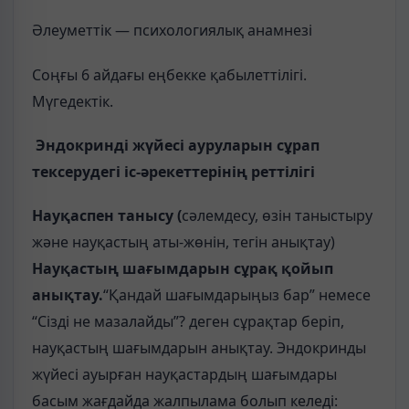
Әлеуметтік — психологиялық анамнезі
Соңғы 6 айдағы еңбекке қабылеттілігі.
Мүгедектік.
Эндокринді жүйесі ауруларын сұрап
тексерудегі іс-әрекеттерінің реттілігі
Науқаспен танысу (
сәлемдесу, өзін таныстыру
және науқастың аты-жөнін, тегін анықтау)
Науқастың шағымдарын сұрақ қойып
анықтау.
“Қандай шағымдарыңыз бар” немесе
“Сізді не мазалайды”? деген сұрақтар беріп,
науқастың шағымдарын анықтау. Эндокринды
жүйесі ауырған науқастардың шағымдары
басым жағдайда жалпылама болып келеді: