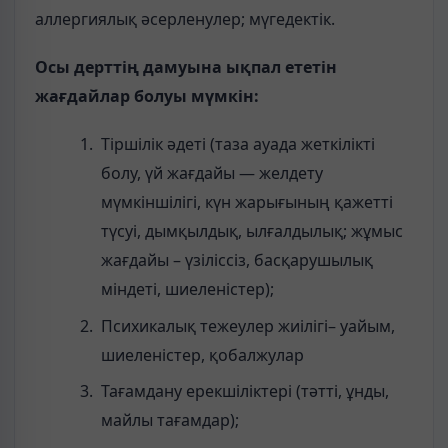
аллергиялық әсерленулер; мүгедектік.
Осы дерттің дамуына ықпал ететін
жағдайлар
болуы мүмкін:
Тіршілік әдеті (таза ауада жеткілікті
болу, үй жағдайы — желдету
мүмкіншілігі, күн жарығының қажетті
түсуі, дымқылдық, ылғалдылық; жұмыс
жағдайы – үзіліссіз, басқарушылық
міндеті, шиеленістер);
Психикалық тежеулер жиілігі– уайым,
шиеленістер, қобалжулар
Тағамдану ерекшіліктері (тәтті, ұнды,
майлы тағамдар);