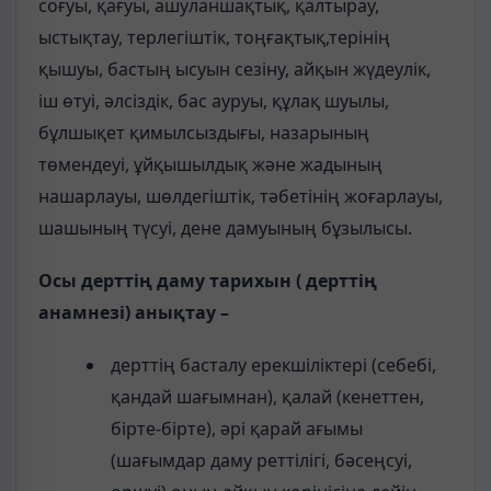
соғуы, қағуы, ашуланшақтық, қалтырау,
ыстықтау, терлегіштік, тоңғақтық,терінің
қышуы, бастың ысуын сезіну, айқын жүдеулік,
іш өтуі, әлсіздік, бас ауруы, құлақ шуылы,
бұлшықет қимылсыздығы, назарының
төмендеуі, ұйқышылдық және жадының
нашарлауы, шөлдегіштік, тәбетінің жоғарлауы,
шашының түсуі, дене дамуының бұзылысы.
Осы дерттің даму тарихын ( дерттің
анамнезі) анықтау –
дерттің басталу ерекшіліктері (себебі,
қандай шағымнан), қалай (кенеттен,
бірте-бірте), әрі қарай ағымы
(шағымдар даму реттілігі, бәсеңсуі,