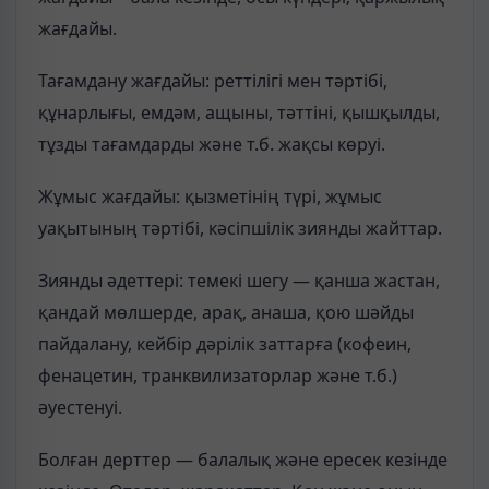
жағдайы.
Тағамдану жағдайы: реттілігі мен тәртібі,
құнарлығы, емдәм, ащыны, тәттіні, қышқылды,
тұзды тағамдарды және т.б. жақсы көруі.
Жұмыс жағдайы: қызметінің түрі, жұмыс
уақытының тәртібі, кәсіпшілік зиянды жайттар.
Зиянды әдеттері: темекі шегу — қанша жастан,
қандай мөлшерде, арақ, анаша, қою шәйды
пайдалану, кейбір дәрілік заттарға (кофеин,
фенацетин, транквилизаторлар және т.б.)
әуестенуі.
Болған дерттер — балалық және ересек кезінде