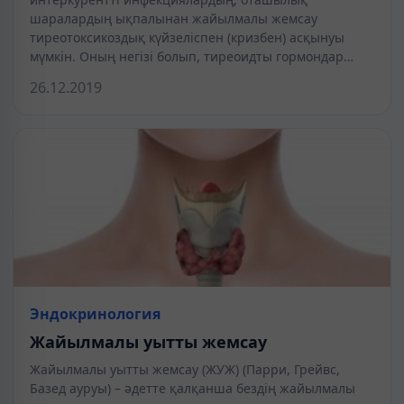
шаралардың ықпалынан жайылмалы жемсау
тиреотоксикоздық күйзеліспен (кризбен) асқынуы
мүмкін. Оның негізі болып, тиреоидты гормондар…
26.12.2019
Эндокринология
Жайылмалы уытты жемсау
Жайылмалы уытты жемсау (ЖУЖ) (Парри, Грейвс,
Базед ауруы) – әдетте қалқанша бездің жайылмалы