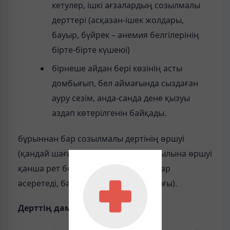
кетулер, ішкі ағзалардың созылмалы
дерттері (асқазан-ішек жолдары,
бауыр, бүйрек – анемия белгілерінің
бірте-бірте күшеюі)
бірнеше айдан бері көзінің асты
домбығып, бел аймағында сыздаған
ауру сезім, анда-санда дене қызуы
аздап көтерілгенін байқады.
бұрыннан бар созылмалы дертінің өршуі
(қандай шағымдармен басталды, жылына өршуі
қанша рет болады, қандай жағдайлар
әсеретеді, бәсеңсу кезеңінің ұзақтығы).
Дерттің дамуын анықтау.