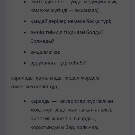
емі (өздігінше — үйде, медициналық
көмекке жүгінді — емханада);
қандай дәрілер немесе басқа түрі;
емнің тиімділігі қандай болды?
Болмады?
емделмеген;
ауруханаға түсу себебі?
қаралады; қаралмады; жедел-жәрдем
көмегімен келіп тұр;
қаралды
—
тексерістер жүргізілген
жоқ; жүргізілді –жалпы қан аналізі,
биопсия және т.б. Олардың
қорытындысы бар, қолында;