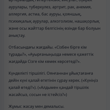
аурулары, туберкулез, артрит, рак, анемия,
аллергия, астма, бас ауруы, қояншық,
психиқалық аурулар, алкоголизм, нашақорлық
және осы жайттар белгісінің өзінде бар болуын
анықтау.
Отбасындағы жағдайы. «Сізбен бірге кім
тұрады?», «Ауырғаныңызда немесе қажеттік
жағдайда Сізге кім көмек көрсетеді?».
Күнделікті тіршілігі. Оянғаннан ұйықтағанға
дейін күні қалай өтетінін сұрау керек. («Күніңіз
қалай өтеді?»). («Алдымен қандай тіршілік
жасайсыз, сосын не істейсіз?»)
Жұмыс жасау мен демалысы.