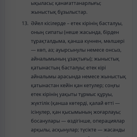
ықыласы; қанағаттанарлығы;
жыныстық бұзылыстар.
Әйел кісілерде – етек кірінің басталуы,
оның сипаты (неше жасында, бірден
тұрақталдыма, қанша күннен, мөлшері
— көп, аз; ауырсынулы немесе онсыз,
айналымының ұзақтығы); жыныстық
қатынастың басталуы; етек кірі
айналымы арасында немесе жыныстық
қатынастан кейін қан кетулер; соңғы
етек кірінің уақыты тұрмыс құруы,
жүктілік (қанша көтерді, қалай өтті —
ісінулер, қан қысымының жоғарлауы;
босанулары — өздігінше, операциялар
арқылы, асқынулар; түсікте — жасанды