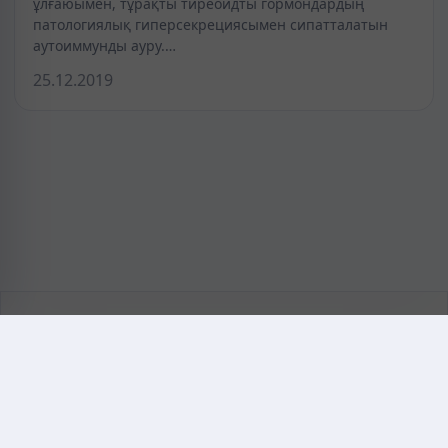
ұлғаюымен, тұрақты тиреоидты гормондардың
патологиялық гиперсекрециясымен сипатталатын
аутоиммунды ауру.…
25.12.2019
KAZMEDIC.ORG
Қазақ тіліндегі медициналық энциклопедия.
Жоба туралы
Байланыс
Құпиялылық