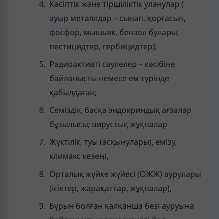
Кәсіптік және тіршіліктік уланулар (
ауыр металлдар – сынап, қорғасын,
фосфор, мышьяк, бензол булары,
пестицидтер, гербицидтер);
Радиоактивті сәулелер – кәсібіне
байланысты немесе ем түрінде
қабылдаған;
Семіздік, басқа эндокриндық ағзалар
бұзылысы; вирустық жұқпалар
Жүктілік, туы (асқынулары), емізу,
климакс кезеңі,
Орталық жүйке жүйесі (ОЖЖ) аурулары
(ісіктер, жарақаттар, жұқпалар),
Бұрын болған қалқанша безі ауруына