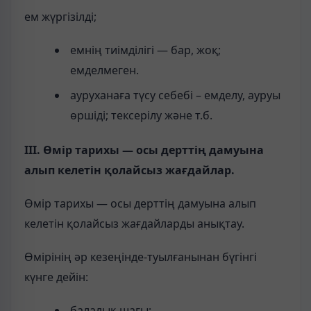
ем жүргізілді;
емнің тиімділігі — бар, жоқ;
емделмеген.
ауруханаға түсу себебі – емделу, ауруы
өршіді; тексерілу және т.б.
ІІІ. Өмір тарихы — осы дерттің дамуына
алып келетін қолайсыз жағдайлар.
Өмір тарихы — осы дерттің дамуына алып
келетін қолайсыз жағдайларды анықтау.
Өмірінің әр кезеңінде-туылғанынан бүгінгі
күнге дейін:
балалық шағы;