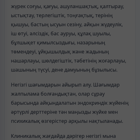
жүрек соғуы, қағуы, ашуланшақтық, қалтырау,
ыстықтау, терлегіштік, тоңғақтық, терінің
қышуы, бастың ысуын сезіну, айқын жүдеулік,
іш өтуі, әлсіздік, бас ауруы, құлақ шуылы,
бұлшықет қимылсыздығы, назарының
төмендеуі, ұйқышылдық және жадының
нашарлауы, шөлдегіштік, тәбетінің жоғарлауы,
шашының түсуі, дене дамуының бұзылысы.
Негізгі шағымдарын айырып алу. Шағымдар
жалпылама болғандықтан, олар сұрау
барысында айқындалатын эндокриндік жүйенің
әртүрлі дерттеріне тән маңызды жүйке мен
психикалық өзгерістер арқылы нақтыланады.
Клиникалық жағдайда дәрігер негізгі мына