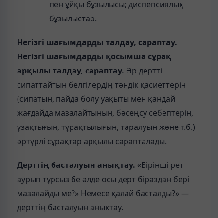
пен ұйқы бұзылысы; диспепсиялық
бұзылыстар.
Негізгі шағымдарды талдау, сараптау.
Негізгі шағымдарды қосымша сұрақ
арқылы талдау, сараптау.
Әр дертті
сипаттайтын белгілердің тәндік қасиеттерін
(сипатын, пайда болу уақыты мен қандай
жағдайда мазалайтынын, бәсеңсу себептерін,
ұзақтығын, тұрақтылығын, таралуын және т.б.)
әртүрлі сұрақтар арқылы сарапталады.
Дерттің басталуын анықтау.
«Бірінші рет
аурып тұрсыз бе әлде осы дерт біраздан бері
мазалайды ме?» Немесе қалай басталды?» —
дерттің басталуын анықтау.