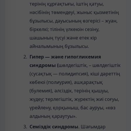
терінің құрғақтығы, іштің қатуы,
нәсібінің төмендеуі, жыныс қызметінің
бұзылысы, дауысының өзгерісі – жуан,
біркелкі; тілінің үлкеюін сезіну,
шашының түсуі және етек кір
айналымының бұзылысы.
Гипер — және гипогликемия
синдромы (
шөлдегіштік, – шөлдегіштік
(сусақтық — полидипсия), кіші дәреттің
көбеюі (полиурия), ашқарақтық
(булемия), әлсіздік, терінің қышуы,
жүдеу; терлегіштік
,
жүректің жиі соғуы,
үрейлену, қорқыныш, бас ауруы, «көз
алдының қараутуы».
Семіздік синдромы
. Шағымдар