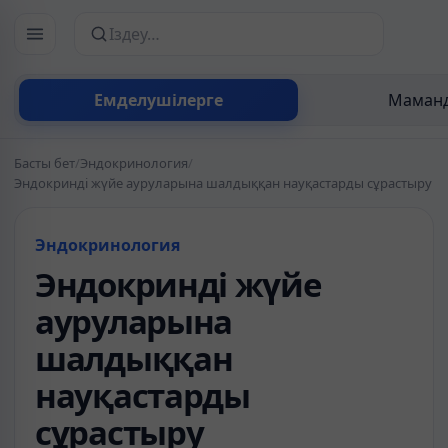
Сайттан іздеу
Емделушілерге
Маманд
Басты бет
/
Эндокринология
/
Эндокринді жүйе ауруларына шалдыққан науқастарды сұрастыру
Эндокринология
Эндокринді жүйе
ауруларына
шалдыққан
науқастарды
сұрастыру