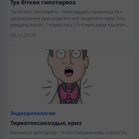
Туа біткен гипотиреоз
Туа біткен гипотиреоз – балалардағы қалқанша без
ауруларының арасында өте жиі кездесетін ауру. Осы
аурудың жиілігі 1 науқастың 3,5-4 мың жаңа туылған…
28.12.2019
Эндокринология
Тиреотоксикоздық криз
Жағымсыз факторлар – психо-эмоционалды стресстің,
интеркурентті инфекциялардың, оташылық