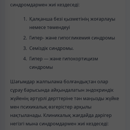
синдромдармен жиі кездеседі:
Қалқанша безі қызметінің жоғарлауы
немесе төмендеуі
Гипер- және гипогликемия синдромы
Семіздік синдромы.
Гипер — және гипокортицизм
синдромы
Шағымдар жалпылама болғандықтан олар
сұрау барысында айқындалатын эндокриндік
жүйенің әртүрлі дерттеріне тән маңызды жүйке
мен психикалық өзгерістер арқылы
нақтыланады. Клиникалық жағдайда дәрігер
негізгі мына синдромдармен жиі кездеседі: