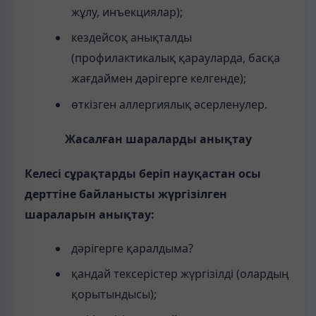
жұлу, инъекциялар);
кездейсоқ анықталды
(профилактикалық қарауларда, басқа
жағдаймен дәрігерге келгенде);
өткізген аллергиялық әсерленулер.
Жасалған шараларды анықтау
Келесі сұрақтарды беріп науқастан осы
дерттіне байланысты жүргізілген
шараларын анықтау:
дәрігерге қаралдыма?
қандай тексерістер жүргізілді (олардың
қорытындысы);