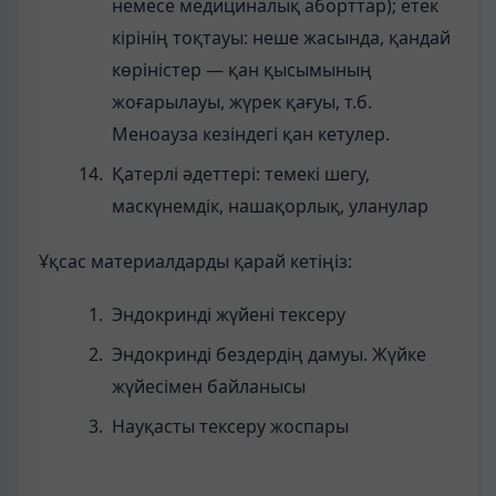
немесе медициналық аборттар); етек
кірінің тоқтауы: неше жасында, қандай
көріністер — қан қысымының
жоғарылауы, жүрек қағуы, т.б.
Меноауза кезіндегі қан кетулер.
Қатерлі әдеттері: темекі шегу,
маскүнемдік, нашақорлық, уланулар
Ұқсас материалдарды қарай кетіңіз:
Эндокринді жүйені тексеру
Эндокринді бездердің дамуы. Жүйке
жүйесімен байланысы
Науқасты тексеру жоспары