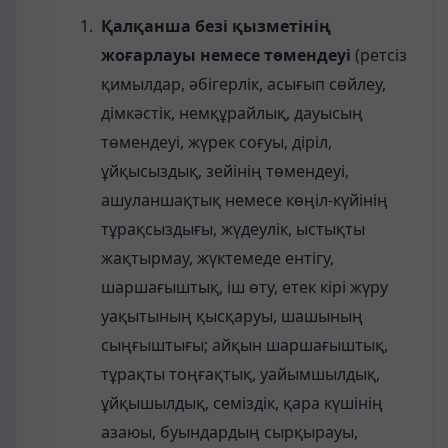
Қалқанша безі қызметінің
жоғарлауы немесе төмендеуі
(ретсіз
қимылдар, әбігерлік, асығып сөйлеу,
дімкәстік, немқұрайлық, дауысың
төмендеуі, жүрек соғуы, діріл,
ұйқысыздық, зейінің төмендеуі,
ашуланшақтық немесе көңіл-күйінің
тұрақсыздығы, жүдеулік, ыстықты
жақтырмау, жүктемеде ентігу,
шаршағыштық, іш өту, етек кірі жүру
уақытының қысқаруы, шашының
сыңғыштығы; айқын шаршағыштық,
тұрақты тоңғақтық, уайымшылдық,
ұйқышылдық, семіздік, қара күшінің
азаюы, буындардың сырқырауы,