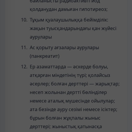
байланысты радиоактивті йод
қолданудан дамыған гипотиреоз;
Тұқым қуалаушылыққа бейімділік:
жақын туысқандарындағы қан жүйесі
аурулары
Ас қорыту ағзалары аурулары
(панкреатит)
Ер азаматтарда — әскерде болуы,
атқарған міндетінің түрі; қолайсыз
әсерлер; болған дерттері — жарықтар;
несеп жолынан дертті бөлінділер
немесе аталық мүшесінде ойылулар;
ата безінде ауру сезімі немесе ісіктер;
бұрын болған жұқпалы жыныс
дерттері; жыныстық қатынасқа