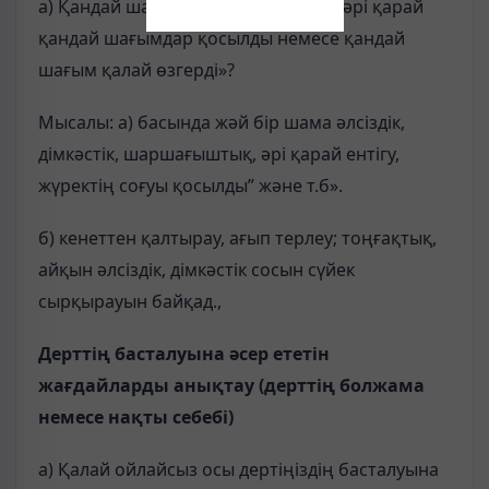
а) Қандай шағымдармен басталды; әрі қарай
қандай шағымдар қосылды немесе қандай
шағым қалай өзгерді»?
Мысалы: а) басында жәй бір шама әлсіздік,
дімкәстік, шаршағыштық, әрі қарай ентігу,
жүректің соғуы қосылды” және т.б».
б) кенеттен қалтырау, ағып терлеу; тоңғақтық,
айқын әлсіздік, дімкәстік сосын сүйек
сырқырауын байқад.,
Дерттің басталуына әсер ететін
жағдайларды анықтау (дерттің болжама
немесе нақты себебі)
а) Қалай ойлайсыз осы дертіңіздің басталуына