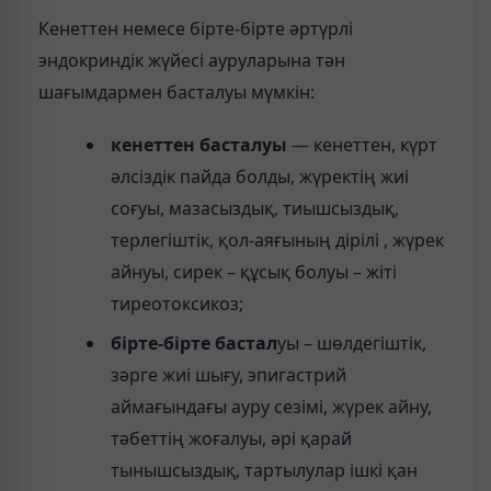
Кенеттен немесе бірте-бірте әртүрлі
эндокриндік жүйесі ауруларына тән
шағымдармен басталуы мүмкін:
кенеттен басталуы
— кенеттен, күрт
әлсіздік пайда болды, жүректің жиі
соғуы, мазасыздық, тиышсыздық,
терлегіштік, қол-аяғының дірілі , жүрек
айнуы, сирек – құсық болуы – жіті
тиреотоксикоз;
бірте-бірте бастал
уы – шөлдегіштік,
зәрге жиі шығу, эпигастрий
аймағындағы ауру сезімі, жүрек айну,
тәбеттің жоғалуы, әрі қарай
тынышсыздық, тартылулар ішкі қан