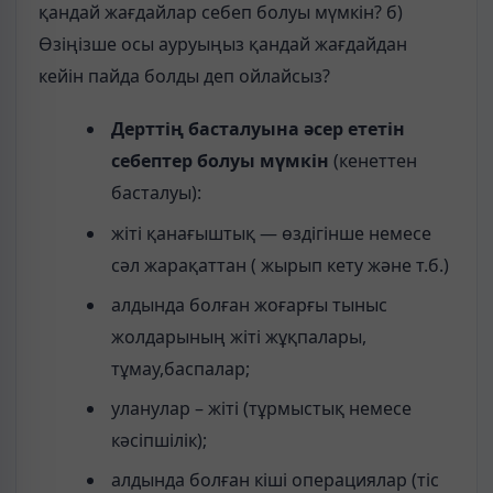
қандай жағдайлар себеп болуы мүмкін? б)
Өзіңізше осы ауруыңыз қандай жағдайдан
кейін пайда болды деп ойлайсыз?
Дерттің басталуына әсер ететін
себептер болуы мүмкін
(кенеттен
басталуы):
жіті қанағыштық — өздігінше немесе
сәл жарақаттан ( жырып кету және т.б.)
алдында болған жоғарғы тыныс
жолдарының жіті жұқпалары,
тұмау,баспалар;
уланулар – жіті (тұрмыстық немесе
кәсіпшілік);
алдында болған кіші операциялар (тіс