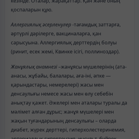
кезінде. Оталар, жарақаттар. Қан және оның
қоспаларын құю.
Аллергиялық әсерленулер
-тағамдық заттарға,
әртүрлі дәрілерге, вакциналарға, қан
сарысуына. Аллергиялық дерттердің болуы
(ринит, есек жемі, Квинке ісігі, поллиноздар).
Жанұялық анамнезі
–жанұясы мүшелерінің (ата-
анасы, жұбайы, балалары, аға-іні, әпке —
қарындастары, немерелері) жасы мен
денсаулығы немесе жасы мен өлу себебін
анықтау қажет. Әжелері мен аталары туралы да
мәлімет алған дұрыс; жанұя мүшелері мен
жақын туғандарының денсаулығы – оларда
диабет, жүрек дерттері, гиперхолестеринемия,
артериалдық гипертензия, инсульт, бүйрек