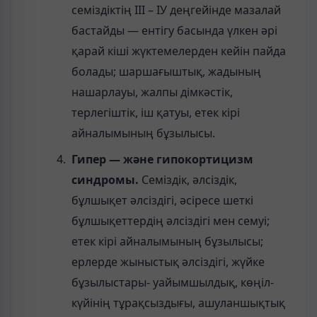
семіздіктің ІІІ – ІУ деңгейінде мазалай
бастайды — ентігу басында үлкен әрі
қарай кіші жүктемелерден кейін пайда
болады; шаршағыштық, жадының
нашарлауы, жалпы дімкәстік,
терлегіштік, іш қатуы, етек кірі
айналымының бұзылысы.
Гипер — және гипокортицизм
синдромы.
Семіздік, әлсіздік,
бұлшықет әлсіздігі, әсіресе шеткі
бұлшықеттердің әлсіздігі мен семуі;
етек кірі айналымының бұзылысы;
ерлерде жыныстық әлсіздігі, жүйке
бұзылыстары- уайымшылдық, көңіл-
күйінің тұрақсыздығы, ашуланшықтық