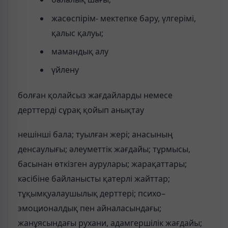
жасөспірім- мектепке бару, үлгерімі,
қалыс қалуы;
мамандық алу
үйлену
болған қолайсыз жағдайларды немесе
дерттерді сұрақ қойып анықтау
нешінші бала; туылған жері; анасының
денсаулығы; әлеуметтік жағдайы; тұрмысы,
басынан өткізген аурулары; жарақаттары;
кәсібіне байланысты қатерлі жайттар;
тұқымқуалаушылық дерттері; психо–
эмоционалдық пен айналасындағы;
жанұясындағы рухани, адамгершілік жағдайы;