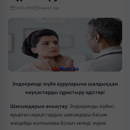
18.07.2016
8 минут оқу
Эндокринді жүйе ауруларына шалдыққан
науқастарды сұрастыру әдістері
Шағымдарын анықтау
: Эндокринды жүйесі
ауырған науқастардың шағымдары басым
жағдайда жалпылама болып келеді: жүрек