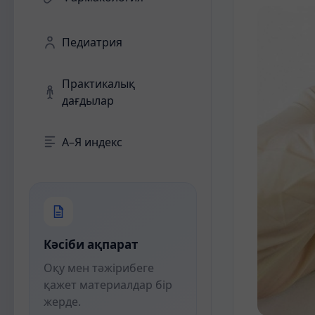
Педиатрия
Практикалық
дағдылар
А–Я индекс
Кәсіби ақпарат
Оқу мен тәжірибеге
қажет материалдар бір
жерде.