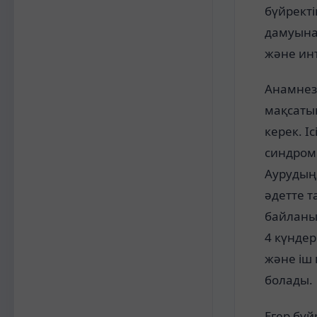
бүйректі
дамуына,
және инт
Анамнезі
мақсатын
керек. І
синдромы
Аурудың 
әдетте т
байланыс
4 күндер
және іш 
болады.
Егер бүй