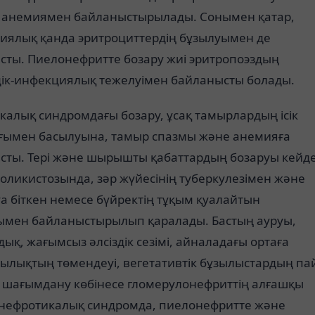
 анемиямен байланыстырылады. Сонымен қатар,
иялық қанда эритроциттердің бұзылуымен де
сты. Пиелонефритте бозару жиі эритропоэздың
дік-инфекциялық тежелуімен байланысты болады.
алық синдромдағы бозару, ұсақ тамырлардың ісік
ғымен басылуына, тамыр спазмы және анемияға
сты. Тері және шырышты қабаттардың бозаруы кейд
оликистозында, зәр жүйесінің туберкулезімен және
уа біткен немесе бүйректің тұқым қуалайтын
ымен байланыстырылып қаралады. Бастың ауруы,
ық, жағымсыз әлсіздік сезімі, айналадағы ортаға
ылықтың төмендеуі, вегетативтік бұзылыстардың па
 шағымдану көбінесе гломерулонефриттің алғашқы
, нефротикалық синдромда, пиелонефритте және