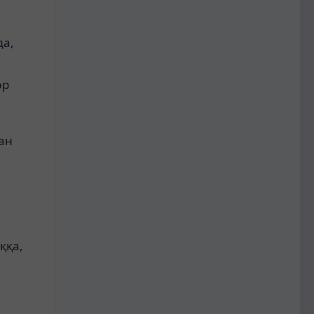
,
да,
әр
қан
,
ққа,