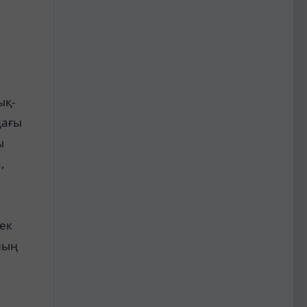
ық-
дағы
ы
,
ек
ның