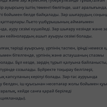
да және зәр жүйесінің туберкулезінде тұйықталған
ір ауырсыну іштің төменгі бөлігінде, шат аралығында
рпі бойымен белде байқалады. Зәр шығарудың соңын
 қатпарлары Льето үшбұрышының аймағымен
да, ауру сезімі күшейеді. Зәр шығару кезінде және з
ан кейінолардың ашып ауыруы сезімі болады.
лғақ тәрізді ауырсыну, үрпінің таспен, іріңді немесе 
ымен бітелгенде, үрпінің және астаушаның спазмы
болады. Бұл кезде, зәрдің тұрып қалуына байланысты
түрінде созылады. Бүйректе тоқырау белгілері,
қ капсуланың керілуі болады. Зәр-тас ауруында
у белден, іш қуысынан несепағар жолы бойымен қуы
таралық, кейде санға қарай беріледі
ацияланады).