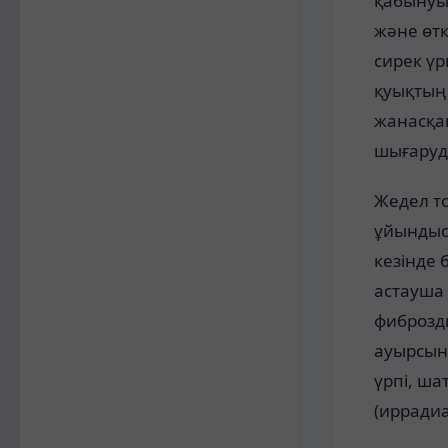
қабынуын
және өтк
сирек ү
қуықтың
жанасқан
шығаруд
Жедел то
ұйындыс
кезінде 
астауша 
фиброзды
ауырсын
үрпі, ша
(ирради