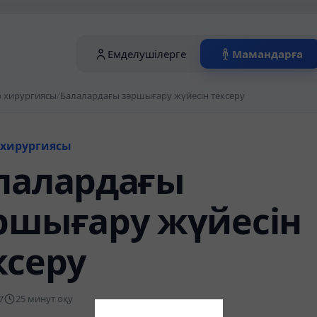
Емделушілерге
Мамандарға
 хирургиясы
/
Балалардағы зәршығару жүйесін тексеру
 хирургиясы
лалардағы
ршығару жүйесін
ксеру
7
25 минут оқу