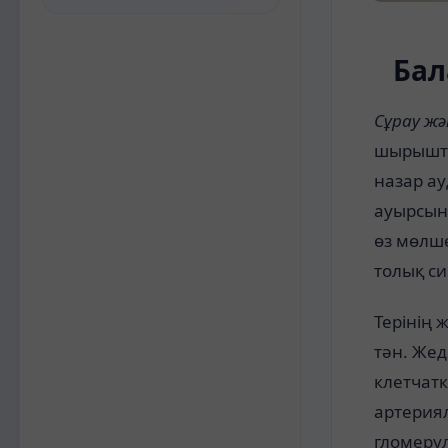
Бал
Сұрау жә
шырышты 
назар ау
ауырсыны
өз мөлш
толық си
Терінің
тән. Жед
клетчат
артерия
гломерул