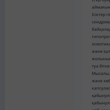
аймағыны
Ісіктер 
синдромд
байқала
гипопро
осмотик
және іш
жолының
туа бітк
Мысалы,
және көб
капсула
қабынул
қабынул