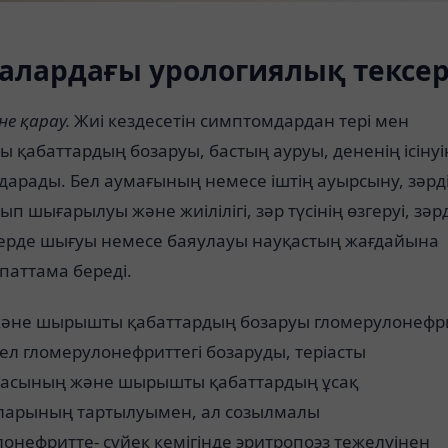
алардағы урологиялық тексе
не қарау.
Жиі кездесетін симптомдардан тері мен
қабаттардың бозаруы, бастың ауруы, дененің ісінуі
дарады. Бел аумағының немесе іштің ауырсыну, зәрд
п шығарылуы және жиілілігі, зәр түсінің өзгеруі, зәр
ерде шығуы немесе баяулауы науқастың жағдайына
паттама береді.
 және шырышты қабаттардың бозаруы гломерулонефр
ел гломерулонефриттегі бозаруды, теріасты
касының және шырышты қабаттардың ұсақ
ларының тартылуымен, ал созылмалы
онефритте- сүйек кемігінде эритропоэз тежелуінен