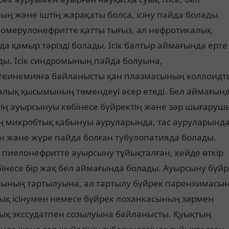
ң және іштің жарақаты болса, ісіну пайда болады.
гломерулонефритте қатты тығыз, ал нефротикалық
а қамыр тәрізді болады. Ісік балтыр аймағында ерте
ды. Ісік синдромының пайда болуына,
теинемияға байланысты қан плазмасының коллоидт
алық қысымының төмендеуі әсер етеді. Бел аймағын
тің ауырсынуы көбінесе бүйректің және зәр шығаруш
 микробтық қабынуы ауруларында, тас ауруларында
ен және жүре пайда болған тубулопатияда болады.
 пиелонефритте ауырсыну тұйықталған, кейде өткір
інесе бір жақ бел аймағында болады. Ауырсыну бүйр
сының тартылуына, ал тартылу бүйрек паренхимасы
ық ісінумен немесе бүйрек лоханкасының зәрмен
ық экссудатпен созылуына байланысты. Қуықтың