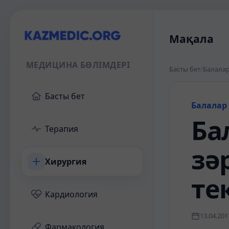
Мақала
МЕДИЦИНА БӨЛІМДЕРІ
Басты бет
/
Балалар
Басты бет
Балалар
Ба
Терапия
зә
Хирургия
те
Кардиология
13.04.201
Фармакология