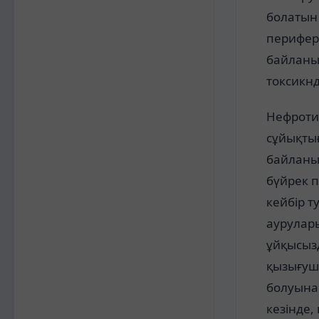
болатын
перифер
байланы
токсикн
Нефротик
сұйықты
байланы
бүйрек п
кейбір т
аурулар
ұйқысызд
қызығуш
болуына
кезінде