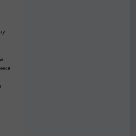
ау
ы.
емесе
ы