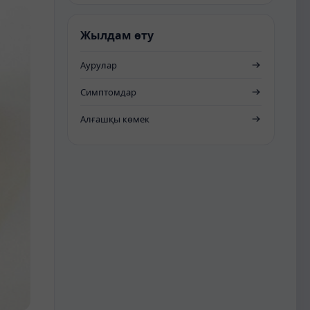
Жылдам өту
Аурулар
Симптомдар
Алғашқы көмек