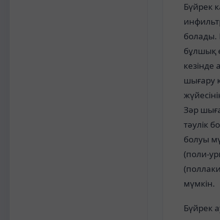
Бүйрек к
инфильт
болады.
бұлшық е
кезінде
шығару к
жүйесіні
Зәр шыға
тәулік 
болуы мү
(поли-ур
(поллаки
мүмкін.
Бүйрек 