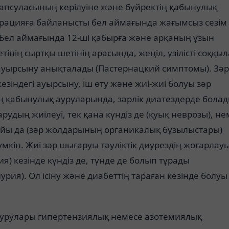
апсуласының керілуіне және бүйректің қабынулық
рацияға байланысты бел аймағында жағымсыз сезім
 Бел аймағында 12-ші қабырға және арқаның ұзын
тінің сыртқы шетінің арасында, жеңіл, үзілісті соққыл
 ауырсыну анықталады (Пастернацкий симптомы). Зәр
езіндегі ауырсыну, іш өту және жиі-жиі болуы зәр
ң қабынулық ауруларында, зәрлік диатездерде болад
рудың жиілеуі, тек қана күндіз де (қуық неврозы), н
бойы да (зәр жолдарының органикалық бұзылыстары)
мкін. Жиі зәр шығаруы тәуліктік диурездің жоғарлау
ия) кезінде күндіз де, түнде де болып тұрады
урия). Ол ісіну және диабеттің тараған кезінде болуы
аурулары гипертензиялық немесе азотемиялық