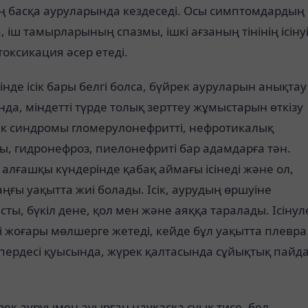
ң басқа ауруларында кездеседі. Осы симптомдардың
 іш тамырларының спазмы, ішкі ағзаның тінінің ісіну
оксикация әсер етеді.
нде ісік бары белгі болса, бүйрек ауруларын анықтау
да, міндетті түрде толық зерттеу жұмыстарын өткізу
сік синдромы гломерулонефритті, нефротикалық
, гидронефроз, пиелонефриті бар адамдарға тән.
алғашқы күндерінде қабақ аймағы ісінеді және ол,
аңғы уақытта жиі болады. Ісік, аурудың өршуіне
ты, бүкіл дене, қол мен және аяққа таралады. Ісінул
і жоғары мөлшерге жетеді, кейде бұл уақытта плевра
пердесі қуысында, жүрек қалтасында сұйықтық пайд
рек ауруымен ауырған науқасқа суық тисе, бел