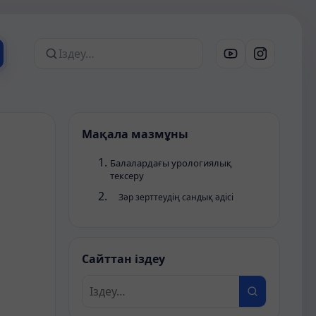
Сайттан іздеу
Мақала мазмұны
Балалардағы урологиялық
тексеру
Зәр зерттеудің сандық әдісі
Сайттан іздеу