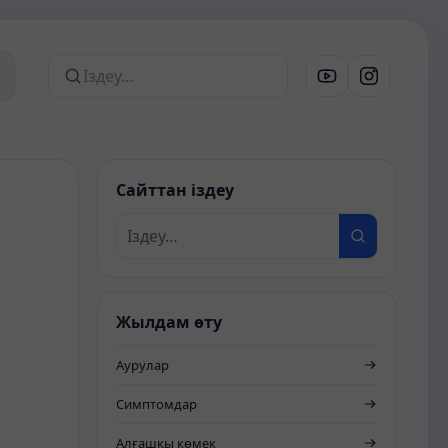
Сайттан іздеу
Сайттан іздеу
Жылдам өту
Аурулар
Симптомдар
Алғашқы көмек