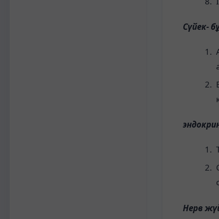
Сүйек- 
эндокри
Нерв жүй