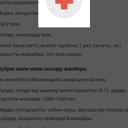
Іштің ауырсынулары байқалмайды.
Жүрек айнуы байқалмайды.
Құсу жоқ.
Кекіру, қыжылдау жоқ.
Нәжіс бөлуі ретті, жиілігі тәулігіне 1 рет, сипаты, иісі
қалыпты жағдайда, түсі қою қоңыр.
Бүйрек және несеп шығару жолдары
Іш және бел аймағындағы ауырсынулар жоқ.
Күндіз, түнде зәр шығару жиілігі қалыпты (4:1), зәрдің
тәуліктік мөлшері: 1000-1500 мл.
Зәрдің түсі қалыпты- сабан сары, зәр шығару кезінде 
күйдіру, ауырсыну сезімдері болмайды.