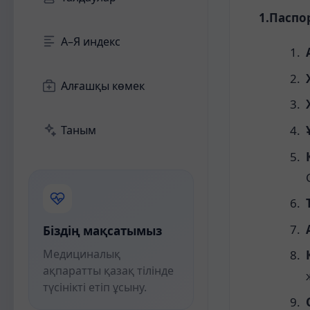
1.Паспо
А–Я индекс
Алғашқы көмек
Таным
Біздің мақсатымыз
Медициналық
ақпаратты қазақ тілінде
түсінікті етіп ұсыну.