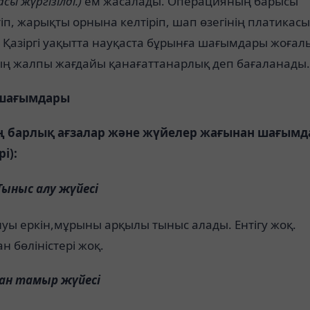
сы жүргізілді.)
ем жасалады. Операцияның барысы
іп, жарықты орнына келтіріп, шап өзегінің платикас
 Қазіргі уақытта науқаста бұрынға шағымдары жоғал
ың жалпы жағдайы қанағаттанарлық деп бағаланады.
 шағымдары
 барлық ағзалар және жүйелер жағынан шағым
рі):
Тыныс алу жүйесі
уы еркін,мұрыны арқылы тыныс алады. Ентігу жоқ.
 бөліністері жоқ.
қан тамыр жүйесі