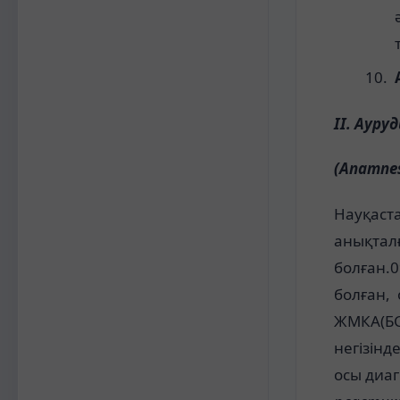
ІІ. Ауру
(Anamnes
Науқаст
анықтал
болған.
болған,
ЖМКА(БСМ
негізін
осы диаг