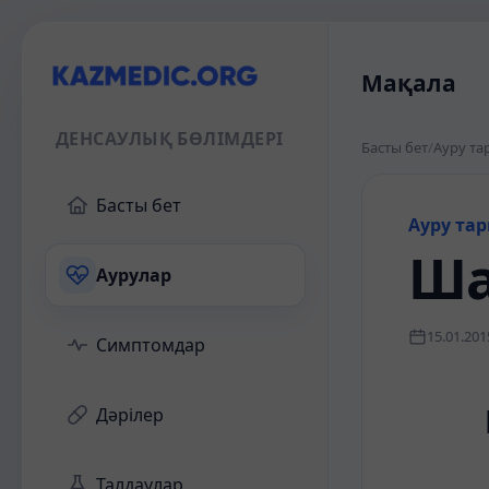
Мақала
ДЕНСАУЛЫҚ БӨЛІМДЕРІ
Басты бет
/
Ауру та
Басты бет
Ауру та
Ша
Аурулар
15.01.201
Симптомдар
Дәрілер
Талдаулар