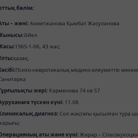
рттық бөлім
:
Аты – жөні:
Ахметжанова Қымбат Жасуланова
Жынысы
:Әйел
Жасы:
1965-1-06, 43 жас;
Ұлты:
қазақ;
Кәсібі:
Психо-невротикалық медико-әлеуметтік мекем
Санитарка
Тұрғылықты жері:
Карменова 74 кв 57
Ауруханаға түскен күні:
11.08
Клиникалық диагноз:
Сол жақтағы қысылған тура ш
жарығы;
Операцияның аты және күні:
Жирар – Спасокукоцк