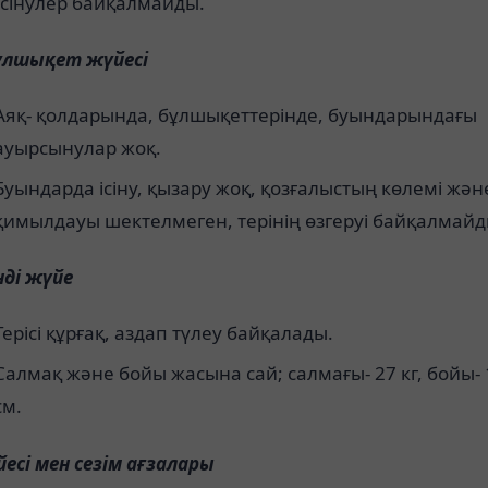
Ісінулер байқалмайды.
бұлшықет жүйесі
Аяқ- қолдарында, бұлшықеттерінде, буындарындағы
ауырсынулар жоқ.
Буындарда ісіну, қызару жоқ, қозғалыстың көлемі жән
қимылдауы шектелмеген, терінің өзгеруі байқалмайд
нді жүйе
Терісі құрғақ, аздап түлеу байқалады.
Салмақ және бойы жасына сай; салмағы- 27 кг, бойы-
см.
есі мен сезім ағзалары