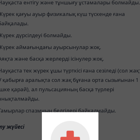
Науқаста ентігу және тұншығу ұстамалары болмайды
Жүрек қағуы ауыр физикалық күш түскенде ғана
байқалады.
Жүрек дүрсілдеуі болмайды.
Жүрек аймағындағы ауырсынулар жоқ.
Аяқта және басқа жерлерді ісінулер жоқ.
Науқаста тек жүрек ұшы түрткісі ғана сезіледі (сол жа
V қабырға аралықта сол жақ бұғана орта сызығынан 1
ішке қарай), ал пульсацияның басқа түрлері
анықталмайды.
Тамырлар спазмның белгілері байқалмайды.
ту жүйесі