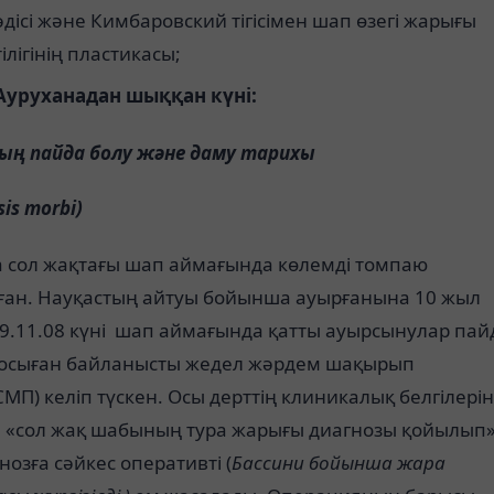
әдісі және Кимбаровский тігісімен шап өзегі жарығы
тілігінің пластикасы;
Ауруханадан шыққан күні:
дың пайда болу және даму тарихы
is morbi)
а сол жақтағы шап аймағында көлемді томпаю
ған. Науқастың айтуы бойынша ауырғанына 10 жыл
09.11.08 күні шап аймағында қатты ауырсынулар пай
 осыған байланысты жедел жәрдем шақырып
П) келіп түскен. Осы дерттің клиникалық белгілерін
де «сол жақ шабының тура жарығы диагнозы қойылып»
нозға сәйкес оперативті (
Бассини бойынша жара