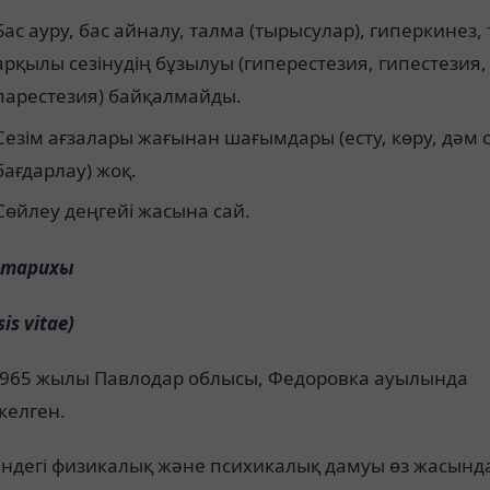
Бас ауру, бас айналу, талма (тырысулар), гиперкинез, 
арқылы сезінудің бұзылуы (гиперестезия, гипестезия,
парестезия) байқалмайды.
Сезім ағзалары жағынан шағымдары (есту, көру, дәм с
бағдарлау) жоқ.
Сөйлеу деңгейі жасына сай.
р тарихы
is vitae
)
1965 жылы Павлодар облысы, Федоровка ауылында
келген.
зіндегі физикалық және психикалық дамуы өз жасынд