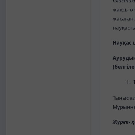
пластика
жақсы өт
жасаған.
науқаст
Науқас
Аурудың
(белгіле
Тыныс ал
Мұрыннан
Жүрек- 