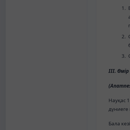
ІІІ. Өмі
(
Anamnes
Науқас 
дүниеге 
Бала ке