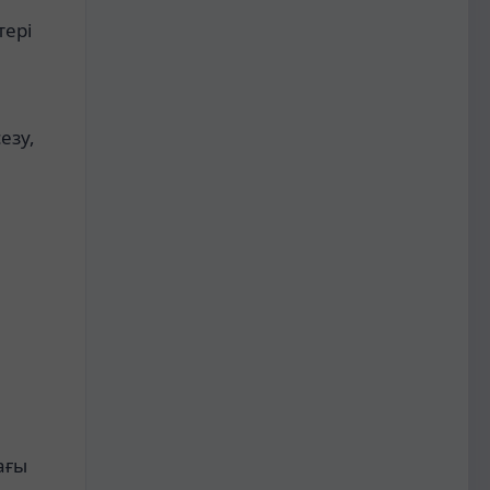
тері
езу,
ағы