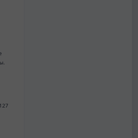
е
ы.
 127