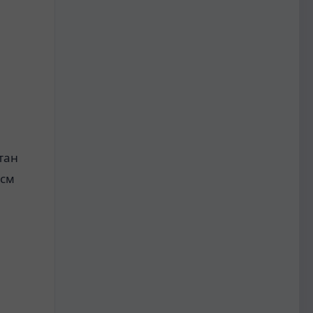
.
қтан
 см