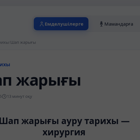
Емделушілерге
Мамандарға
рихы
/
Шап жарығы
рихы
п жарығы
5
13 минут оқу
Шап жарығы ауру тарихы —
хирургия