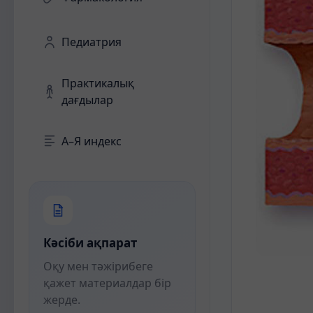
Педиатрия
Практикалық
дағдылар
А–Я индекс
Кәсіби ақпарат
Оқу мен тәжірибеге
қажет материалдар бір
жерде.