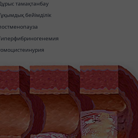
Дұрыс тамақтанбау
Тұқымдық бейімділік
постменопауза
Гиперфибриногенемия
гомоцистеинурия