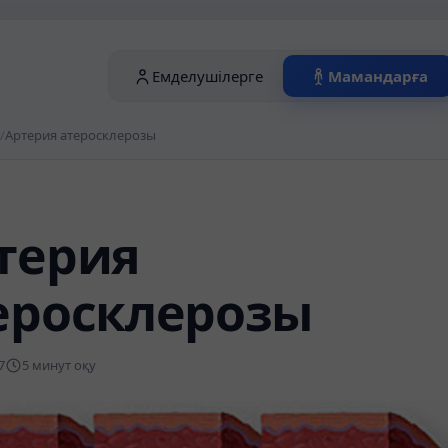
Емделушілерге
Мамандарға
/
Артерия атеросклерозы
терия
еросклерозы
7
5 минут оқу