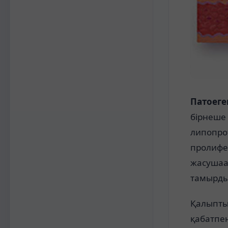
Патоеге
бірнеше
липопрот
пролифер
жасушаа
тамырдың
Қалыпты
қабатпе