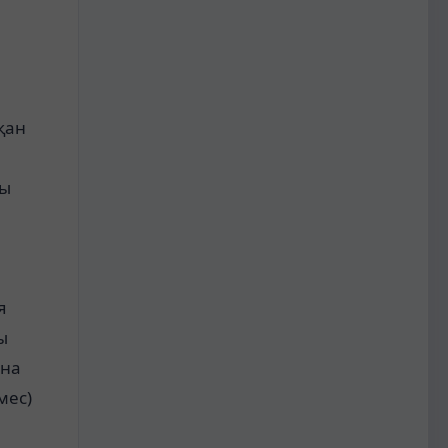
қан
ры
я
ы
ына
мес)