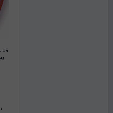
. Ол
ға
н