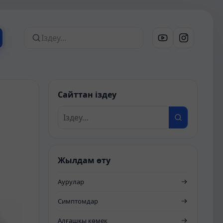
Сайттан іздеу
Сайттан іздеу
Жылдам өту
Аурулар
Симптомдар
Алғашқы көмек