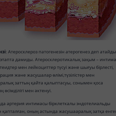
нзі
: Атеросклероз патогенезін атерогенез деп атайды
 этапта дамиды. Атеросклеротикалық зақым – интима
еидтер мен лейкоциттер түсуі және шығуы бірлесті,
ация және жасушалар өлімі,түзілістер мен
ралық заттың қайта қалыптасуы, сонымен қоса
 өсімділігі мен әктенуі.
да артерия интимасы бірклеткалы эндотелиальды
н қапталған, оның астында жасушааралық затқа енге