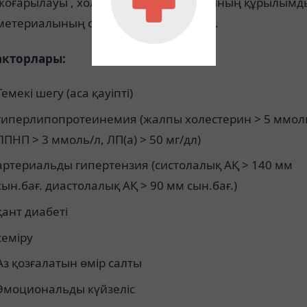
жоғарылауы , холестерин гормондарының құрылымд
метериалының синтезін жоғарлатады.
акторлары:
Темекі шегу (аса қауіпті)
гиперлипопротеинемия (жалпы
холестерин
> 5 ммол
ЛПНП
> 3 ммоль/л,
ЛП(a)
> 50 мг/дл)
артериальды
гипертензия (систолалық АҚ > 140 мм
сын.бағ. диастолалық АҚ > 90 мм сын.бағ.)
қант
диабет
і
семіру
Аз қозғалатын өмір салты
Эмоциональды күйзеліс