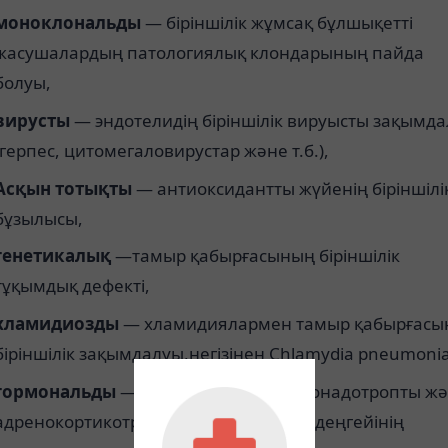
моноклональды
— біріншілік жұмсақ бұлшықетті
жасушалардың патологиялық клондарының пайда
болуы,
вирусты
— эндотелидің біріншілік вируысты зақымд
(герпес, цитомегаловирустар және т.б.),
Асқын тотықты
— антиоксидантты жүйенің біріншілі
бұзылысы,
генетикалық
—тамыр қабырғасының біріншілік
тұқымдық дефекті,
хламидиозды
— хламидиялармен тамыр қабырғас
біріншілік зақымдалуы,негізінен Chlamydia pneumoni
гормональды
— жасқа байланысты гонадотропты ж
адренокортикотропты гормондардың деңгейінің