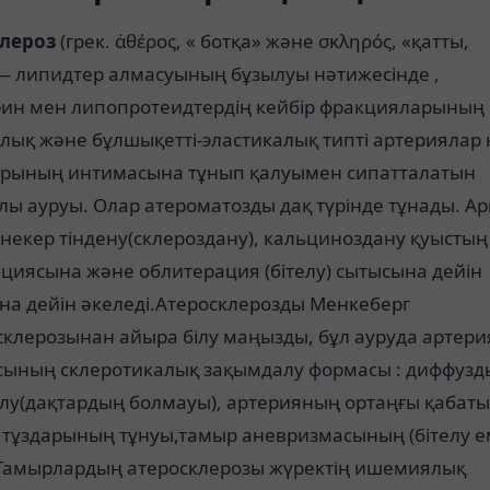
лероз
(грек. ἀθέρος, « ботқа» және σκληρός, «қатты,
 — липидтер алмасуының бұзылуы нәтижесінде ,
рин мен липопротеидтердің кейбір фракцияларының
лық және бұлшықетті-эластикалық типті артериялар 
рының интимасына тұнып қалуымен сипатталатын
ы ауруы. Олар атероматозды дақ түрінде тұнады. А
некер тіндену(склероздану), кальциноздану қуыстың
циясына және облитерация (бітелу) сытысына дейін
на дейін әкеледі.Атеросклерозды Менкеберг
склерозынан айыра білу маңызды, бұл ауруда артери
сының склеротикалық зақымдалу формасы : диффузд
лу(дақтардың болмауы), артерияның ортаңғы қабат
 тұздарының тұнуы,тамыр аневризмасының (бітелу е
 Тамырлардың атеросклерозы жүректің ишемиялық