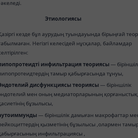
әкеледі.
Этиологиясы
Қазіргі кезде бұл аурудың туындауында бірыңғай тео
табылмаған. Негізгі келесідей нұсқалар, байламдар
келтірілген:
липопротеидті
инфильтрация теориясы
— біріншіл
липопротеидтердің тамыр қабырғасында тұнуы,
Эндотелий
дисфункциясы теориясы
— біріншілік
эндотелий мен оның медиаторларының қорғаныстық
қасиетінің бұзылысы,
аутоиммунды
— біріншілік дамыған макрофагтар ме
лейкоциттердің қызметінің бұзылысы ,олармен тамы
қабырғасының инфильтрациясы ,