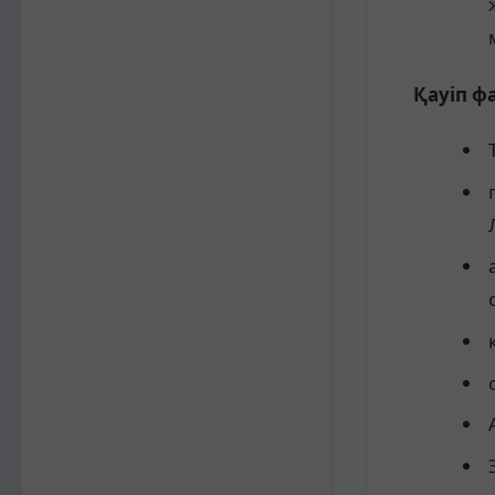
Қауіп ф