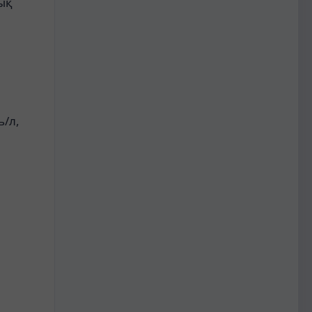
ық
ь/л,