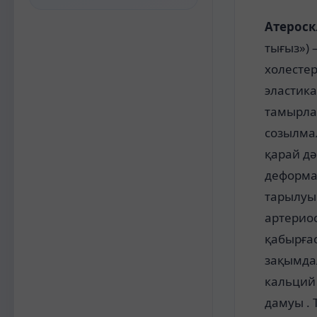
Атероск
тығыз»)
холесте
эластика
тамырла
созылмал
қарай дә
деформа
тарылуы
артерио
қабырға
зақымда
кальций
дамуы .