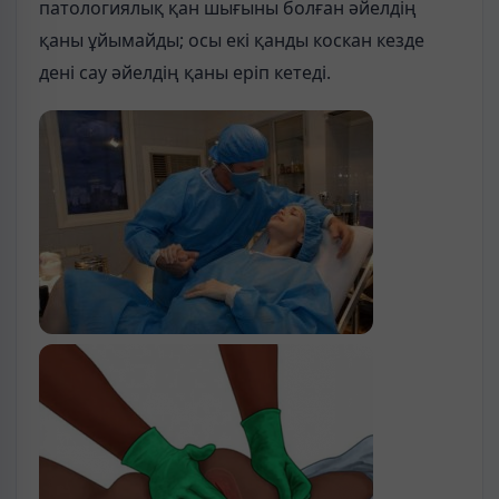
патологиялық қан шығыны болған әйелдің
қаны ұйымайды; осы екі қанды коскан кезде
дені сау әйелдің қаны еріп кетеді.