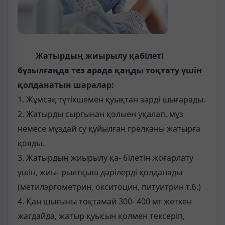
Жатырдың жиырылу қабілеті
бүзылғаңда тез арада қаңды тоқтату үшін
қолданатын шаралар:
1. Жұмсақ түтікшемен қуықтан зәрді шығарады.
2. Жатырды сыргынан қолыен уқалап, мұз
немесе мұздай су құйылған грелканы жатырға
қояды.
3. Жатырдың жиырылу қа- білетін жоғарлату
үшін, жиы- рылтқыш дәрілерді қолданады
(метилэргометрин, окситоцин, питуитрин т.б.)
4. Қан шығыны тоқтамай 300- 400 мг жеткен
жагдайда, жатыр қуысын қолмен тексеріп,