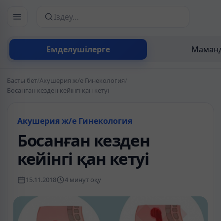
Сайттан іздеу
Емделушілерге
Маманд
Басты бет
/
Акушерия ж/е Гинекология
/
Босанған кезден кейінгі қан кетуі
Акушерия ж/е Гинекология
Босанған кезден
кейінгі қан кетуі
15.11.2018
4 минут оқу