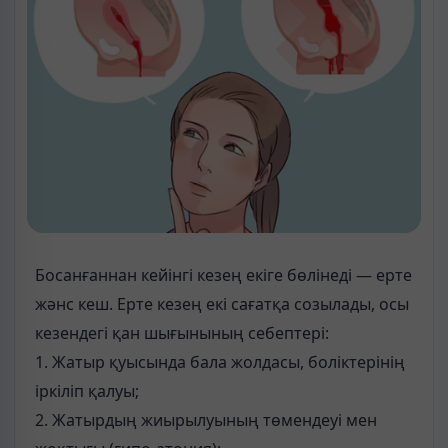
Босанғаннан кейінгі кезең екіге бөлінеді — ерте
жәнс кеш. Ерте кезең екі сағатқа созылады, осы
кезендегі қан шығынының себептері:
1. Жатыр қуысында бала жолдасы, боліктерінің
іркіліп қалуы;
2. Жатырдың жиырылуының төмендеуі мен