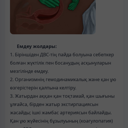
Емдеу жолдары:
1. Біріншіден ДВС-тің пайда болуына себепкер
болған жүктілік пен босанудың асқынуларын
мезгілінде емдеу.
2. Организмнің гемодинамикалық және қан ұю
өзгерістерін қалпына келтіру.
3. Жатырдан аққан қан тоқтамай, қан шығыны
ұлғайса, бірден жатыр экстирпациясын
жасайды; ішкі жамбас артериясын байлайды.
Қан ұю жүйесінің бұзылуының (коагулопатия)