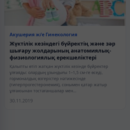
Акушерия ж/е Гинекология
Жүктілік кезіндегі бүйректің және зәр
шығару жолдарының анатомиялық-
физиологиялық ерекшеліктері
Қалыпты өтіп жатқан жүктілік кезінде бүйректер
ұлғаяды: олардың ұзындығы 1–1,5 см-ге өседі,
гормоналдық өзгерістер нәтижесінде
(гиперпрогестеронемия), сонымен қатар жатыр
ұлғаюынан тостағаншалар мен…
30.11.2019