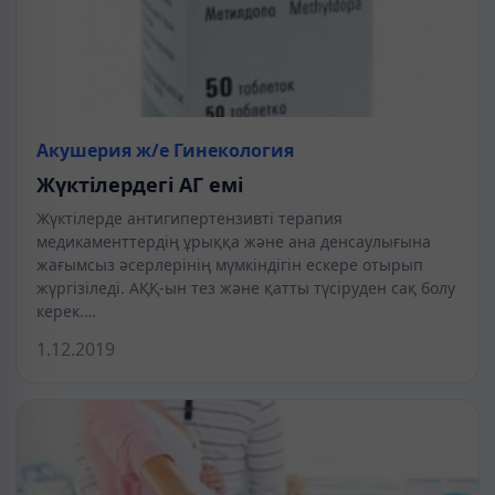
Акушерия ж/е Гинекология
Жүктілердегі АГ емі
Жүктілерде антигипертензивті терапия
медикаменттердің ұрыққа және ана денсаулығына
жағымсыз әсерлерінің мүмкіндігін ескере отырып
жүргізіледі. АҚҚ-ын тез және қатты түсіруден сақ болу
керек.…
1.12.2019