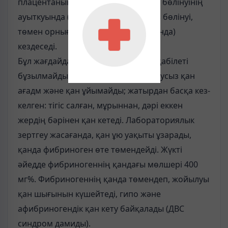
плацентанын жатыр қабырғасынан бөлінуінің
ауыткуында (плацентанын мезгілсіз бөлінуі,
төмен орнығуы, берік жапсырылуында)
кездеседі.
Бұл жағдайда жатырдың жиырылу қабілеті
бұзылмайды, бірақ жатырдан тоқтаусыз қан
ағадм және қан ұйымайды; жатырдан басқа кез-
келген: тігіс салған, мұрыннан, дәрі еккен
жердің бәрінен қан кетеді. Лабораториялык
зертгеу жасағанда, қан ұю уақыты ұзарады,
қанда фибриноген өте төмендейді. Жүкті
әйедде фибриногеннің қандағы мөлшері 400
мг%. Фибриногеннің қанда төмендеп, жойылуы
қан шығынын күшейтеді, гипо және
афибриногендік қан кету байқалады (ДВС
синдром дамиды).