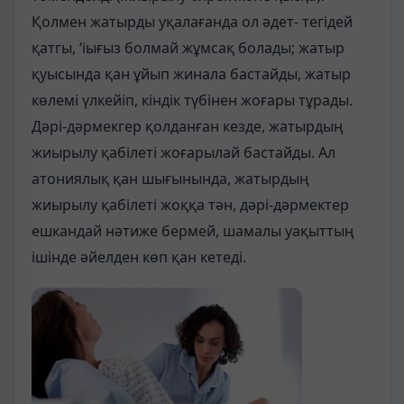
Қолмен жатырды уқалағанда ол әдет- тегідей
қатгы, ‘іығыз болмай жұмсақ болады; жатыр
қуысында қан ұйып жинала бастайды, жатыр
көлемі үлкейіп, кіндік түбінен жоғары тұрады.
Дәрі-дәрмекгер қолданған кезде, жатырдың
жиырылу қабілеті жоғарылай бастайды. Ал
атониялық қан шығынында, жатырдың
жиырылу қабілеті жоққа тән, дәрі-дәрмектер
ешкандай нәтиже бермей, шамалы уақыттың
ішінде әйелден көп қан кетеді.