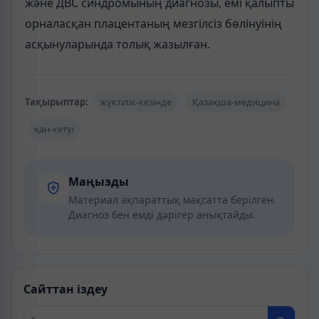
және ДВС синдромының диагнозы, емі қалыпты
орналасқан плацентаның мезгілсіз бөлінуінің
асқынуларында толық жазылған.
Тақырыптар:
жүктілік-кезінде
Қазақша-медицина
қан-кетуі
Маңызды
Материал ақпараттық мақсатта берілген.
Диагноз бен емді дәрігер анықтайды.
Сайттан іздеу