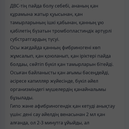
ДВС-тің пайда болу себебі, ананың қан
құрамына жатыр қуысынан, қан
тамырларының ішкі қабынан, қанның ұю
қабілетің бүзатын тромбопластиндік әртүрлі
субстратгардың түсуі.
Осы жағдайда қанның фибриногені көп
жұмсалып, қан қоюланып, қан іріктері пайда
болдаы, сөйтіп бүкіл қан тамырларын бітейді.
Осыған байланысты қан ағымы бәсеңдейді,
әсіресе капилляр жүйесінде, бүкіл әйел
организміндегі мүшелердің қанайналымы
бұзылады.
Гипо және афибриногендік қан кетуді анықтау
үшін: дені сау әйелдің венасынан 2 мл қан
алғанда, ол 2-3 минутга ұйыйды, ал