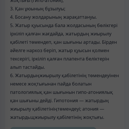
жоқтығы (гипо-атония);
3. Қан ұюының бұзылуы;
4. Босану жолдарының жарақаттануы.
5. Жатыр қуысында бала жолдасының бөлікгері
іркіліп қалған жағдайда, жатырдың жиырылу
қабілеті төмендеп, қан шығыны артады. Бірден
әйелге наркоз беріп, жатыр қуысын қолмен
тексерігі, іркіліп қалған плапента беліктерін
алып тастайды.
6. Жатырдыңжиырылу қабілетінің төмендеуінен
немесе жоқтығынан пайда болатын
патологиялық қан шығынын гипо-атониялық
қан шығыны дейді. Гипотония — жатырдың
жиырылу қабілетініңтөмендеуі; атония —
жатырдьщжиырылу қабілетінің жоқтығы.