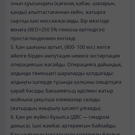
онын қуысындағы (қағанақ қабақ- шаларын,
қанды) алыптастағаннан кейін, жатырға
сыртқы-ішкі массажжасавды. Бір мезгілде
венаға (8ЕО+250 5% глюкоза ерітіндісін)
простагландинмен енгізеді.
5. Қан шығыны артып, (800- 100 мл.) жетсе
әйелге бірден ампутация немесе экстирпация
операциясын жасайды. Операцияға дайындық
алдында төмеңцегі шараларды қолдшғады:
алдыңғы ішперде тұсында қолқаны омыртқаға
қарай басады; Бакшеевтьщ әдісімен жатыр
мойнына уақьпша клеммалар салады
(жатырдың жиырылу қасиеті ұлғаяды).
6. Қан ұю жүйесі бұзылса (ДВС — синдром
дамыса). ішкі жамбас артериясын байлайды.
Қан шығынын тоқгату үшін қолданғаң барлық