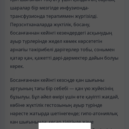
шаралар бір мезгілде инфузионда-
трансфузионда терапиямен жүргізілді.
Перзснтханаларда жүктілік, босану,
босанғаннан кейінгі кезендердегі асқынудың
ауыр түрлерінде жедел көмек көрсететін
арнағіы тәжірибелі дәрігерлер тобы, сонымен
қатар қан, қажетті дәрі-дәрмектер дайын болуы
керек.
Босанғаннан кейінгі кезсңде қан шығыны
артуының тағы бір себебі — қан үю жуйесінің
бұзылуы. Бұл әйел өмірі үшін өте қауіпті жағдай,
көбіне жүктілік гестозының ауыр түрінде
нәресте жатырда шетінегенде; гипо-атониялық
кан шығынында; кесар тілігінде және