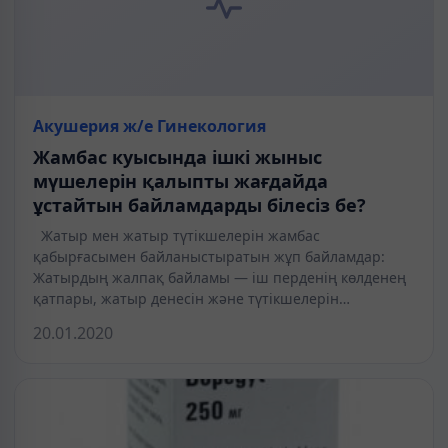
Акушерия ж/е Гинекология
Жамбас куысында ішкі жыныс
мүшелерін қалыпты жағдайда
ұстайтын байламдарды білесіз бе?
Жатыр мен жатыр түтікшелерін жамбас
қабырғасымен байланыстыратын жұп байламдар:
Жатырдың жалпақ байламы — іш перденің көлденең
қатпары, жатыр денесін және түтікшелерін…
20.01.2020