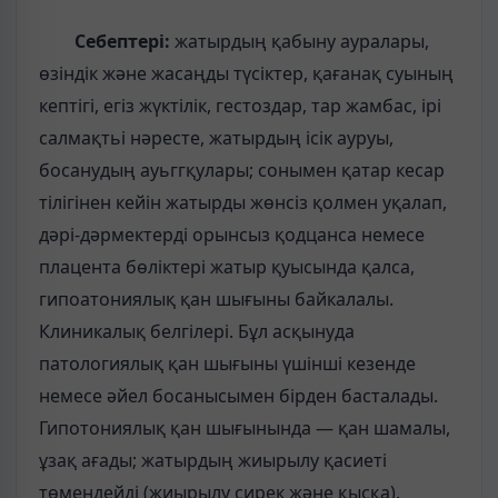
Себептері:
жатырдың қабыну ауралары,
өзіндік және жасаңды түсіктер, қағанақ суының
кептігі, егіз жүктілік, гестоздар, тар жамбас, ірі
салмақтьі нәресте, жатырдың ісік ауруы,
босанудың ауьггқулары; сонымен қатар кесар
тілігінен кейін жатырды жөнсіз қолмен уқалап,
дәрі-дәрмектерді орынсыз қодцанса немесе
плацента бөліктері жатыр қуысында қалса,
гипоатониялық қан шығыны байкалалы.
Клиникалық белгілері. Бұл асқынуда
патологиялық қан шығыны үшінші кезенде
немесе әйел босанысымен бірден басталады.
Гипотониялық қан шығынында — қан шамалы,
ұзақ ағады; жатырдың жиырылу қасиеті
төмендейді (жиырылу сирек және қысқа).