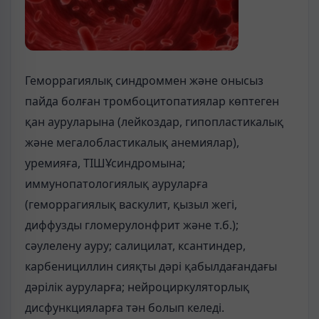
Геморрагиялық синдроммен және онысыз
пайда болған тромбоцитопатиялар көптеген
қан ауруларына (лейкоздар, гипопластикалық
және мегалобластикалық анемиялар),
уремияға, ТІШҰсиндромына;
иммунопатологиялық ауруларға
(геморрагиялық васкулит, қызыл жегі,
диффузды гломерулонфрит және т.б.);
сәулелену ауру; салицилат, ксантиндер,
карбенициллин сияқты дәрі қабылдағандағы
дәрілік ауруларға; нейроциркуляторлық
дисфункцияларға тән болып келеді.