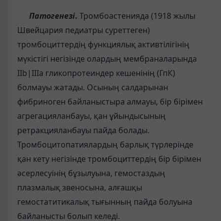
Патогенезі
.
Тромбоастенияда (1918 жылы
Швейцария педиатры суреттеген)
тромбоциттердің функциялық активтілігінің
мүкістігі негізінде олардың мембраналарында
ІІb|ІІІa гликопротеиндер кешенінің (ГпК)
болмауы жатады. Осының салдарынан
фибриноген байланыстыра алмауы, бір бірімен
агрегацияланбауы, қан ұйындысының
ретракцияланбауы пайда болады.
Тромбоцитопатиялардың барлық түрлерінде
қан кету негізінде тромбоциттердің бір бірімен
әсерлесуінің бұзылуына, гемостаздың
плазмалық звеносына, алғашқы
гемостатитикалық тығынның пайда болуына
байланысты болып келеді.