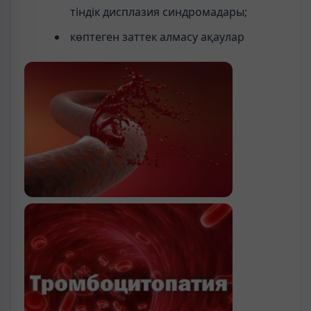
тіндік дисплазия синдромадары;
көптеген заттек алмасу ақаулар