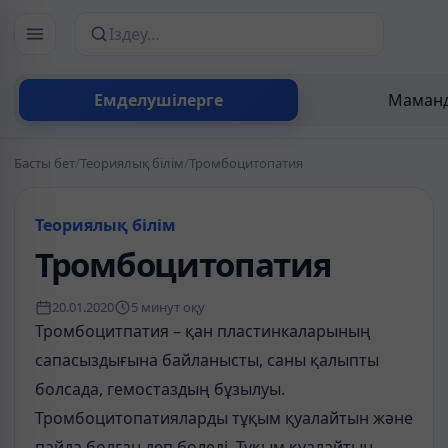
Сайттан іздеу
Емделушілерге
Маманд
Басты бет
/
Теориялық білім
/
Тромбоцитопатия
Теориялық білім
Тромбоцитопатия
20.01.2020
5 минут оқу
Тромбоцитпатия – қан пластинкаларының
сапасыздығына байланысты, саны қалыпты
болсада, гемостаздың бұзылуы.
Тромбоцитопатияларды тұқым қуалайтын және
пайда болған деп бөледі. Тұқым қуалайтын