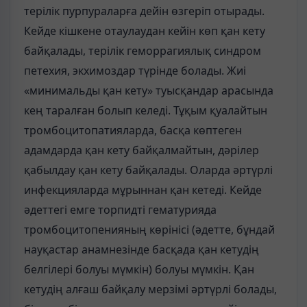
терілік пурпураларға дейін өзгеріп отырады.
Кейде кішкене отаулаудан кейін көп қан кету
байқалады, терілік геморрагиялық синдром
петехия, экхимоздар түрінде болады. Жиі
«минимальды қан кету» туысқандар арасында
кең таралған болып келеді. Тұқым қуалайтын
тромбоцитопатияларда, басқа көптеген
адамдарда қан кету байқалмайтын, дәрілер
қабылдау қан кету байқалады. Оларда әртүрлі
инфекцияларда мұрыннан қан кетеді. Кейде
әдеттегі емге торпидті гематурияда
тромбоцитопенияның көрінісі (әдетте, бұндай
науқастар анамнезінде басқада қан кетудің
белгілері болуы мүмкін) болуы мүмкін. Қан
кетудің алғаш байқалу мерзімі әртүрлі болады,