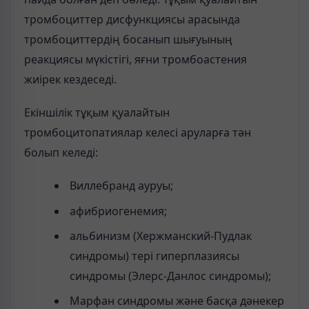
тромбоциттер дисфункциясы арасында
тромбоциттердің босанып шығуының
реакциясы мүкістігі, яғни тромбоастения
жиірек кездеседі.
Екіншілік тұқым қуалайтын
тромбоцитопатиялар келесі аруларға тән
болып келеді:
Виллебранд ауруы;
афибриогенемия;
альбинизм (Хержманский-Пудлак
синдромы) тері гиперплазиясы
синдромы (Элерс-Данлос синдромы);
Марфан синдромы және басқа дәнекер