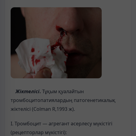
Жіктелісі
.
Тұқым қуалайтын
тромбоцитопатиялардың патогенетикалық
жіктелісі (Colman R,1993 ж).
І. Тромбоцит — агрегант әсерлесу мүкістігі
(рецепторлар мүкістігі):