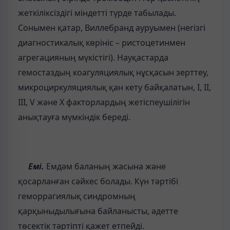
жеткіліксіздігі міндетті түрде табылады.
Сонымен қатар, Виллебранд ауруымен (негізгі
диагностикалық көрініс – ристоцетинмен
агрегацияның мүкістігі). Науқастарда
гемостаздың коагуляциялық нұсқасын зерттеу,
микроциркуляциялық қан кету байқалатын, I, II,
III, V және Х факторлардың жетіспеушілігін
анықтауға мүмкіндік береді.
Емі.
Емдәм баланың жасына және
қосарланған сәйкес болады. Күн тәртібі
геморрагиялық синдромның
қарқыныдылығына байланысты, әдетте
төсектік тәртіпті қажет етпейді.