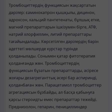
Тромбоциттердің функциясын жақсартатын
дәрілер: εаминокапрон қышқылы, дицинон,
адроксон, кальций пантетенаты, бұлшық етке,
магний препараттарын ішкізумен бірге, АТФ,
натрий хлорфиллин, литий препараттары
тағайындалады. Көрсетілген дәрілердің бәрін
әдеттегі мөлшерде курстар түрінде
қолданылады. Сонымен қатар фитотерапия
қолданғанда жөн. Тромбоциттердің
функциясын бұзатын препараттарды, әсіресе
жоғары дезагреганттық әсері бар аспиринді,
қолданбаған жөн. Парацетамол тромбоциттер
агрегациясын бұзбайды, ал басқа қабынуға
қарсы стероидты емес препараттар тежейді.
Преднизолон, гепарин, пенициллиндер