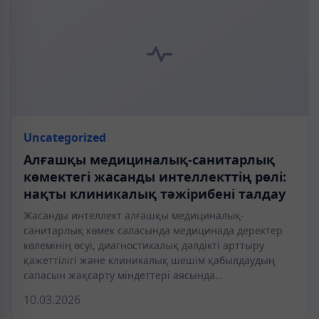
Uncategorized
Алғашқы медициналық-санитарлық
көмектегі жасанды интеллекттің рөлі:
нақты клиникалық тәжірибені талдау
Жасанды интеллект алғашқы медициналық-
санитарлық көмек саласында медицинада деректер
көлемінің өсуі, диагностикалық дәлдікті арттыру
қажеттілігі және клиникалық шешім қабылдаудың
сапасын жақсарту міндеттері аясында…
10.03.2026