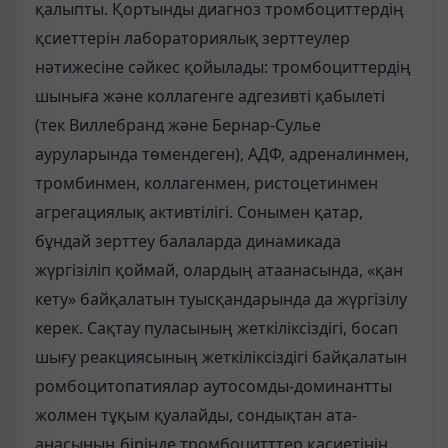
қалыпты. Қортынды диагноз тромбоциттердің
қсиеттерін лабораториялық зерттеулер
нәтижесіне сәйкес қойылады: тромбоциттердің
шыныға және коллагенге адгезивті қабылеті
(тек Виллебранд және Бернар-Сулье
ауруларында төмендеген), АДФ, адреналинмен,
тромбинмен, коллагенмен, ристоцетинмен
агрегациялық активтілігі. Сонымен қатар,
бұндай зерттеу балаларда динамикада
жүргізіліп қоймай, олардың атаанасында, «қан
кету» байқалатын туысқандарында да жүргізілу
керек. Сақтау пуласының жеткіліксіздігі, босап
шығу реакциясының жеткіліксіздігі байқалатын
ромбоцитопатиялар аутосомды-доминантты
жолмен тұқым қуалайды, сондықтан ата-
анасының бірінде тромбоцитттер қасиетінің