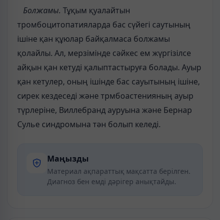
Болжамы.
Тұқым қуалайтын
тромбоцитопатияларда бас сүйегі саутының
ішіне қан құюлар байқалмаса болжамы
қолайлы. Ал, мерзімінде сәйкес ем жүргізілсе
айқын қан кетуді қалыптастыруға болады. Ауыр
қан кетулер, оның ішінде бас сауытының ішіне,
сирек кездеседі және трмбоастенияның ауыр
түрлеріне, Виллебранд ауруына және Бернар
Сулье синдромына тән болып келеді.
Маңызды
Материал ақпараттық мақсатта берілген.
Диагноз бен емді дәрігер анықтайды.