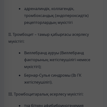
адреналиндік, коллагендік,
тромбоксандық (эндопероксидтік)
рецепторлардың мүкістігі
ІІ. Тромбоцит – тамыр қабырғасы әсерлесу
мүкістігі:
Виллебранд ауруы (Виллебранд
факторының жетіспеушілігі немесе
мүкістігі);
Бернар-Сулье синдромы (Ib ГК
жетіспеушілігі).
ІІІ. Тромбоцитаралық әсерлесу мүкістігі:
туа біткен афибибриногенемия