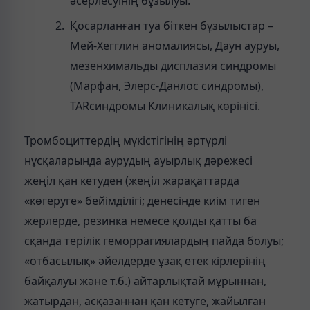
әсерлесуінің бұзылуы.
Қосарланған туа біткен бұзылыстар –
Мей-Хегглин аномалиясы, Даун ауруы,
мезенхимальды дисплазия синдромы
(Марфан, Элерс-Данлос синдромы),
ТАRсиндромы Клиникалық көрінісі.
Тромбоциттердің мүкістігінің әртүрлі
нұсқаларында аурудың ауырлық дәрежесі
жеңіл қан кетуден (жеңіл жарақаттарда
«көгеруге» бейімділігі; денесінде киім тиген
жерлерде, резинка немесе қолды қатты ба
сқанда терілік геморрагиялардың пайда болуы;
«отбасылық» әйелдерде ұзақ етек кірлерінің
байқалуы және т.б.) айтарлықтай мұрыннан,
жатырдан, асқазаннан қан кетуге, жайылған