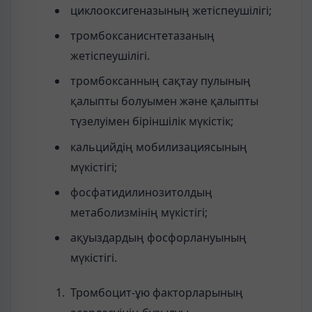
циклооксигеназының жетіспеушілігі;
тромбоксаниснтетазаның
жетіспеушілігі.
тромбоксанның сақтау пулының
қалыпты болуымен және қалыпты
түзелуімен біріншілік мүкістік;
кальцийдің мобилизациясының
мүкістігі;
фосфатидилинозитолдың
метаболизмінің мүкістігі;
ақуыздардың фосфорлануының
мүкістігі.
Тромбоцит-ұю факторларының