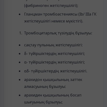
(фибриноген жетіспеушілігі);
Гланцман тромбоастениясы (Ib/ IIIa ГК
жетіспеушілігі немесе мүкістігі).
Тромбоцитарлық түзілудің бұзылуы:
сақтау пулының жетіспеушілігі:
δ- түйіршіктердің жетіспеушілігі;
α- түйіршіктердің жетіспеушілігі;
αδ- түйіршіктердің жетіспеушілігі.
арахидон қышқылының заттек
алмасуының бұзылуы:
арахидин қышқылының босап
шығуының бұзылуы;