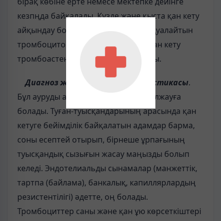
бірақ көбіне ерте немесе мектепке дейінге
кезпңда байқалады. Күзде және қыста қан кету
айқындау болады. Берілген тұқым қуалайтын
тромбоцитопатиялардың ішінде, қан кету
тромбоастенияда жиірек байқалады.
Диагноз және ажырату диагностикасы
.
Бұл ауруды анамнез негізінде де болжауға
болады. Туған-туысқандарының арасында қан
кетуге бейімділік байқалатын адамдар барма,
соны есептей отырып, бірнеше ұрпағының
туысқандық сызығын жасау маңызды болып
келеді. Эндотелиальды сынамалар (манжеттік,
тартпа (байлама), банкалық, капиллярлардың
резистентілігі) әдетте, оң болады.
Тромбоциттер саны және қан ұю көрсеткіштері