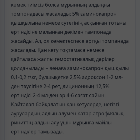
көмек тиімсіз болса мұрынның алдыңғы
томпонадасы жасалады: 5% εаминокапрон
қышқылына немесе сутегінің асқынған тотығы
ертіндісіне малынған дәкімен тампонада
жасайды. Ал, ол көмектеспесе артқы томпанада
жасалады. Қан кету тоқтамаса немесе
қайталаса жалпы гемостатикалық дәрілер
қолданылады – венаға εаминокапрон қышқылы
0,1-0,2 г\кг, бұлшықетке 2,5% адроксон 1-2 мл-
ден тәулігіне 2-4 рет, дицинонның 12,5%
ертіндісі 2-4 мл-ден әр 4-6 сағат сайын.
Қайталап байқалатын қан кетулерде, негізгі
аурулардың алдын алумен қатар атрофиялық
риниттің алдын алу үшін мұрынға майлы
ертінділер тамызады.