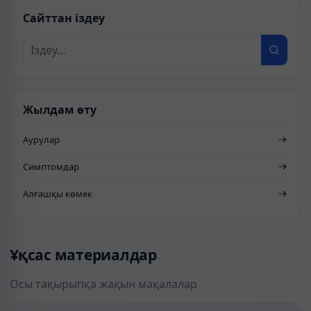
Сайттан іздеу
Жылдам өту
Аурулар
Симптомдар
Алғашқы көмек
Ұқсас материалдар
Осы тақырыпқа жақын мақалалар