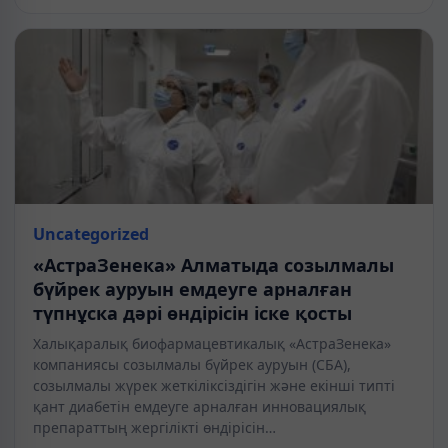
Uncategorized
«АстраЗенека» Алматыда созылмалы
бүйрек ауруын емдеуге арналған
түпнұска дәрі өндірісін іске қосты
Халықаралық биофармацевтикалық «АстраЗенека»
компаниясы созылмалы бүйрек ауруын (СБА),
созылмалы жүрек жеткіліксіздігін және екінші типті
қант диабетін емдеуге арналған инновациялық
препараттың жергілікті өндірісін…