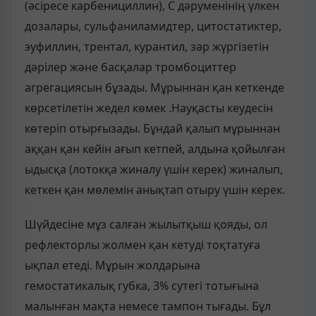
(әсіресе карбенициллин), С дәруменінің үлкен
дозалары, сульфаниламидтер, цитостатиктер,
эуфиллин, трентал, курантил, зәр жүргізетін
дәрілер және басқалар тромбоциттер
агрегациясын бұзады. Мұрыннан қан кеткенде
көрсетілетін жедел көмек .Науқасты кеудесін
көтеріп отырғызады. Бұндай қалып мұрыннан
аққан қан кейін ағып кетпей, алдына қойылған
ыдысқа (лотокқа жиналу үшін керек) жиналып,
кеткен қан мөлемін анықтап отыру үшін керек.
Шүйдесіне мұз салған жылытқыш қояды, ол
рефлекторлы жолмен қан кетуді тоқтатуға
ықпал етеді. Мұрын жолдарына
гемостатикалық губка, 3% сутегі тотығына
малынған мақта немесе тампон тығады. Бұл