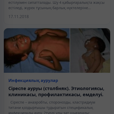
естілуімен сипатталады. Шу 4 қабырғаралықта жақсы
естіледі, жүрек тұсының барлық нүктелеріне…
17.11.2018
Инфекциялық аурулар
Сіреспе ауруы (столбняк). Этиологиясы,
клиникасы, профилактикасы, емделуі.
Сіреспе – анаэробты, споронозды, кластридиум
титани қоздырғышы тудыратын спецификалық
инфекционды ауру. 2түрлі улы зат шығарады: