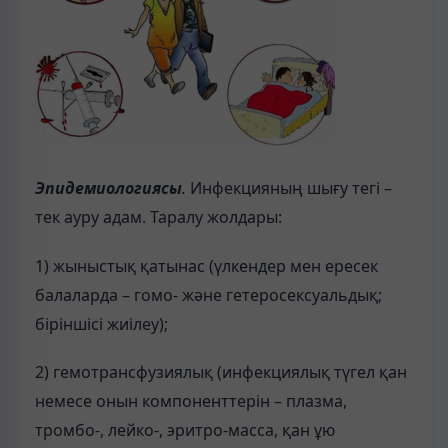
Эпидемиологиясы
.
Инфекцияның шығу тегі –
тек ауру адам. Таралу жолдары:
1) жыныстық қатынас (үлкендер мен ересек
балаларда – гомо- және гетеросексуальдық;
біріншісі жиілеу);
2) гемотрансфузиялық (инфекциялық түгел қан
немесе онын компоненттерін – плазма,
тромбо-, лейко-, эритро-масса, қан ұю