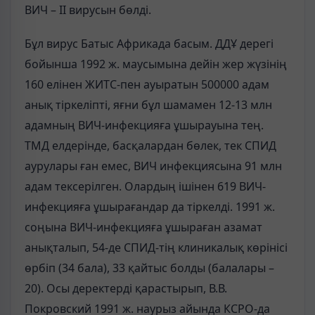
ВИЧ – II вирусын бөлді.
Бұл вирус Батыс Африкада басым. ДДҰ дерегі
бойынша 1992 ж. маусымына дейін жер жүзінің
160 елінен ЖИТС-пен ауыратын 500000 адам
анық тіркеліпті, яғни бұл шамамен 12-13 млн
адамның ВИЧ-инфекцияға ұшырауына тең.
ТМД елдерінде, басқалардан бөлек, тек СПИД
аурулары ған емес, ВИЧ инфекциясына 91 млн
адам тексерілген. Олардың ішінен 619 ВИЧ-
инфекцияға ұшырағандар да тіркелді. 1991 ж.
соңына ВИЧ-инфекцияға ұшыраған азамат
анықталып, 54-де СПИД-тің клиникалық көрінісі
өрбіп (34 бала), 33 қайтыс болды (балалары –
20). Осы деректерді қарастырып, В.В.
Покровский 1991 ж. наурыз айында КСРО-да