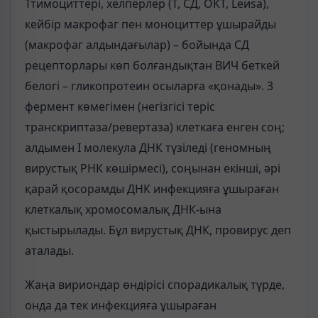
Ттимоциттері, хелперлер (Т, СД, ОКТ, Lеиsа),
кейбір макрофаг пен моноциттер ұшырайды
(макрофаг алдындағылар) – бойында СД
рецепторлары көп болғандықтан ВИЧ беткей
белогі – гликопротеин осыларға «қонады». 3
фермент көмегімен (негізгісі теріс
транскриптаза/ревертаза) клеткаға енген соң;
алдымен I молекула ДНК түзіледі (геномның
вирустық РНК көшірмесі), соңынан екінші, әрі
қарай қосорамды ДНК инфекцияға ұшыраған
клеткалық хромосомалық ДНК-ына
қыстырылады. Бұл вирустық ДНК, провирус деп
аталады.
Жаңа вириондар өндірісі спорадикалық түрде,
онда да тек инфекцияға ұшыраған