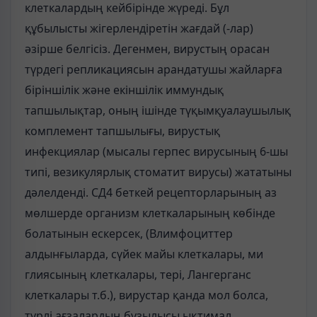
клеткалардың кейбірінде жүреді. Бұл
құбылысты жігерлендіретін жағдай (-лар)
әзірше белгісіз. Дегенмен, вирустың орасан
түрдегі репликациясын арандатушы жайларға
біріншілік және екіншілік иммундық
тапшылықтар, оның ішінде түқымқуалаушылық
комплемент тапшылығы, вирустық
инфекциялар (мысалы герпес вирусының 6-шы
типі, везикулярлық стоматит вирусы) жататыны
дәлелденді. СД4 беткей рецепторларының аз
мөлшерде организм клеткаларының көбінде
болатынын ескерсек, (Влимфоциттер
алдынғыларда, сүйек майы клеткалары, ми
глиясының клеткалары, тері, Лангерганс
клеткалары т.б.), вирустар қанда мол болса,
түрлі ағзалардың бұзылысы ықтимал.