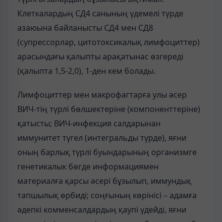
Клеткалардың СД4 санының үдемелі түрде
азаюына байланысты СД4 мен СД8
(супрессорлар, цитотоксикалық лимфоциттер)
арасындағы қалыпты арақатынас өзгереді
(қалыпта 1,5-2,0), 1-ден кем болады.
Лимфоциттер мен макрофагтарға улы әсер
ВИЧ-тің түрлі бөлшектеріне (компоненттеріне)
қатысты; ВИЧ-инфекция салдарынан
иммунитет түгел (интегральды түрде), яғни
оның барлық түрлі буындарының организмге
генетикалык бөгде информациямен
материалға қарсы әсері бұзылып, иммундық
тапшылық өрбиді; соңғының көрінісі – адамға
әдепкі комменсалдардың қаупі үдейді, яғни