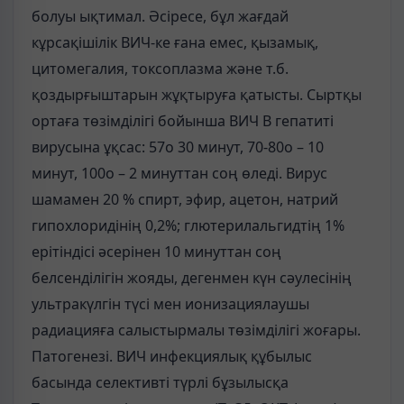
болуы ықтимал. Әсіресе, бұл жағдай
кұрсақішілік ВИЧ-ке ғана емес, қызамық,
цитомегалия, токсоплазма және т.б.
қоздырғыштарын жұқтыруға қатысты. Сыртқы
ортаға төзімділігі бойынша ВИЧ В гепатиті
вирусына ұқсас: 57о 30 минут, 70-80о – 10
минут, 100о – 2 минуттан соң өледі. Вирус
шамамен 20 % спирт, эфир, ацетон, натрий
гипохлоридінің 0,2%; глютерилальгидтің 1%
ерітіндісі әсерінен 10 минуттан соң
белсенділігін жояды, дегенмен күн сәулесінің
ультракүлгін түсі мен ионизациялаушы
радиацияға салыстырмалы төзімділігі жоғары.
Патогенезі. ВИЧ инфекциялық құбылыс
басында селективті түрлі бұзылысқа