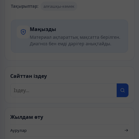
Тақырыптар:
алғашқы-көмек
Маңызды
Материал ақпараттық мақсатта берілген.
Диагноз бен емді дәрігер анықтайды.
Сайттан іздеу
Жылдам өту
Аурулар