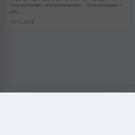
тетаноспазмин, тетаногемолизин. Тетаноспазмин –
улы,…
16.11.2018
KAZMEDIC.ORG
Қазақ тіліндегі медициналық энциклопедия.
Жоба туралы
Байланыс
Құпиялылық