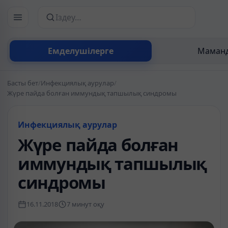
Сайттан іздеу
Емделушілерге
Маманд
Басты бет
/
Инфекциялық аурулар
/
Жүре пайда болған иммундық тапшылық синдромы
Инфекциялық аурулар
Жүре пайда болған
иммундық тапшылық
синдромы
16.11.2018
7 минут оқу