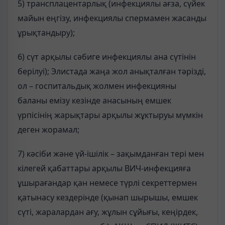
5) трансплацентарлық (инфекциялы ағза, сүйек
майын еңгізу, инфекциялы спермамен жасанды
ұрықтандыру);
6) сүт арқылы сәбиге инфекциялы ана сүтінін
берілуі); Элистада жаңа жол анықталған тәрізді,
ол – госпитальдық жолмен инфекцияны
баланы емізу кезінде анасының емшек
үрпісінің жарықтары арқылы жұктыруы мүмкін
деген жорамал;
7) кәсіби және үй-ішілік – зақымданған тері мен
кілегей қабаттары арқылы ВИЧ-инфекцияға
ұшырағандар қан немесе түрлі секреттермен
қатынасу кездерінде (қынап шырышы, емшек
сүті, жаралардан ағу, жұлын сұйығы, кеңірдек,