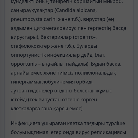
күнделікті оның төнірегін қоршайтын микроб,
саңырауқұлақтар (Саndida аlbісаns,
рnеumocysta сагіпі және т.б.), вирустар (ең
алдымен цитомегаловирус пен герпестің басқа
вирустары), бактериялар (стрепто-,
стафилококктер және т.б.). Бұларды
оппортунистік инфекциялар дейді (лат.
орроrtunis – ыңғайлы, пайдалы). Бұдан басқа,
арнайы емес және тиімсіз поликлональдық
гипергаммаглобулинемия өрбиді,
аутоантиденелер өндірісі белсенді жұмыс
істейді (тек вирустан өзгеріс көрген
клеткаларға ғана қарсы емес).
Инфекцияға ұшыраған клетка тағдыры түрліше
болуы ықтимал: егер онда вирус репликациясы