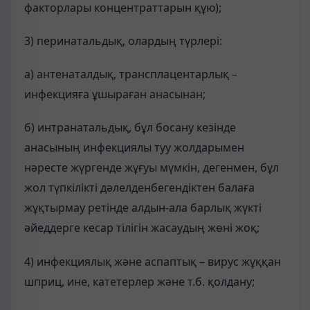
факторлары концентраттарын құю);
3) перинатальдық, олардың түрлері:
а) антенаталдық, трансплацентарлық –
инфекцияға ұшыраған анасынан;
б) интранатальдық, бұл босану кезінде
анасының инфекциялы туу жолдарымен
нәресте жүргенде жұғуы мүмкін, дегенмен, бұл
жол түпкілікті дәлелденбегендіктен балаға
жұқтырмау ретінде алдын-ала барлық жүкті
әйеддерге кесар тілігін жасаудың жөні жоқ;
4) инфекциялық және аспаптық – вирус жұққан
шприц, ине, катетерлер және т.б. қолдану;