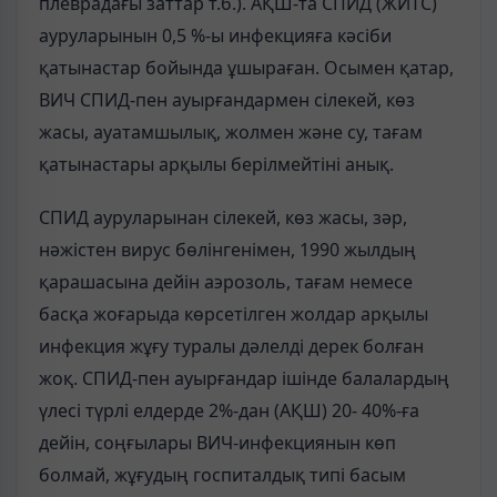
плеврадағы заттар т.б.). АҚШ-та СПИД (ЖИТС)
ауруларынын 0,5 %-ы инфекцияға кәсіби
қатынастар бойында ұшыраған. Осымен қатар,
ВИЧ СПИД-пен ауырғандармен сілекей, көз
жасы, ауатамшылық, жолмен және су, тағам
қатынастары арқылы берілмейтіні анық.
СПИД ауруларынан сілекей, көз жасы, зәр,
нәжістен вирус бөлінгенімен, 1990 жылдың
қарашасына дейін аэрозоль, тағам немесе
басқа жоғарыда көрсетілген жолдар арқылы
инфекция жұғу туралы дәлелді дерек болған
жоқ. СПИД-пен ауырғандар ішінде балалардың
үлесі түрлі елдерде 2%-дан (АҚШ) 20- 40%-ға
дейін, соңғылары ВИЧ-инфекциянын көп
болмай, жұғудың госпиталдық типі басым