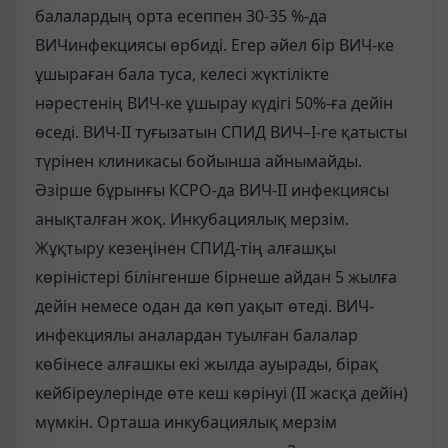
балалардың орта есеппен 30-35 %-да
ВИЧинфекциясы өрбиді. Егер әйел бір ВИЧ-ке
ұшыраған бала туса, келесі жүктілікте
нәрестенің ВИЧ-ке ұшырау күдігі 50%-ға дейін
өседі. ВИЧ-ІІ туғызатын СПИД ВИЧ–І-ге қатысты
түрінен клиникасы бойынша айнымайды.
Әзірше бұрынғы КСРО-да ВИЧ-ІІ инфекциясы
анықталған жоқ. Инкубациялық мерзім.
Жұқтыру кезеңінен СПИД-тің алғашқы
көріністері білінгенше бірнеше айдан 5 жылға
дейін немесе одан да көп уақыт өтеді. ВИЧ-
инфекциялы аналардан туылған балалар
көбінесе алғашкы екі жылда ауырады, бірақ
кейбіреулерінде өте кеш көрінуі (II жасқа дейін)
мүмкін. Орташа инкубациялық мерзім