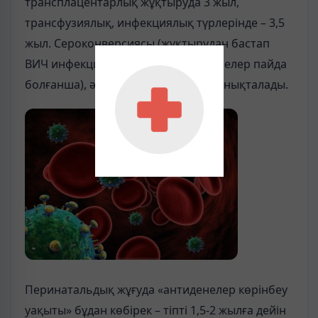
трансплацентарлық жұқтыруда 3 жыл,
трансфузиялық, инфекциялық түрлерінде – 3,5
жыл. Сероконверсиясы (жұқтырудан бастап
ВИЧ инфекцияға сай қанда антиденелер пайда
болғанша), әдетте, 6-12 айдан соң анықталады.
Перинатальдық жұғуда «антиденелер көрінбеу
уақыты» бұдан көбірек – тіпті 1,5-2 жылға дейін