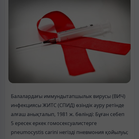
Балалардағы иммундытапшылык вирусы (ВИЧ)
инфекциясы ЖИТС (СПИД) өзіндік ауру ретінде
алғаш анықталып, 1981 ж. бөлінді: Бұған себеп
5 ересек еркек гомосексуалистерге
pneumocystis саrіnі негізді пневмония қойылуы;