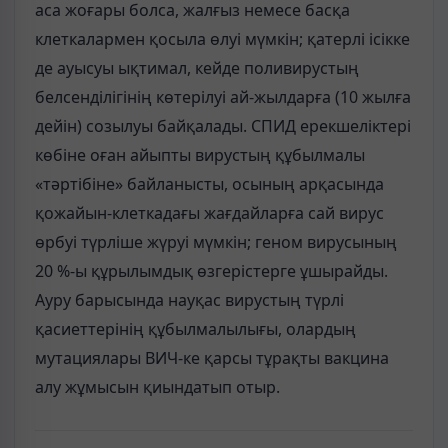
аса жоғары болса, жалғыз немесе басқа
клеткалармен қосыла өлуі мүмкін; қатерлі ісікке
де ауысуы ықтимал, кейде поливирустың
белсенділігінің көтерілуі ай-жылдарға (10 жылға
дейін) созылуы байқалады. СПИД ерекшеліктері
көбіне оған айыпты вирустың құбылмалы
«тәртібіне» байланысты, осының арқасында
қожайын-клеткадағы жағдайларға сай вирус
өрбуі түрліше жүруі мүмкін; геном вирусының
20 %-ы құрылымдық өзгерістерге ұшырайды.
Ауру барысында науқас вирустың түрлі
қасиеттерінің құбылмалылығы, олардың
мутациялары ВИЧ-ке қарсы тұрақты вакцина
алу жұмысын қиындатып отыр.