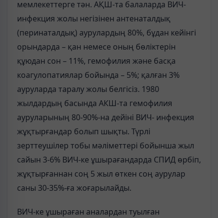
мемлекеттерге тән. АҚШ-та балаларда ВИЧ-
инфекция жолы негізінен антенаталдық
(перинаталдық) аурулардың 80%, бұдан кейінгі
орындарда – қан немесе оның бөліктерін
құюдан сон – 11%, гемофилия және басқа
коагулопатиялар бойында – 5%; қалған 3%
ауруларда таралу жолы белгісіз. 1980
жылдардың басында АКШ-та гемофилия
ауруларының 80-90%-на дейіні ВИЧ- инфекция
жұқтырғандар болып шықты. Түрлі
зерттеушілер тобы мәліметтері бойынша жыл
сайын 3-6% ВИЧ-ке ұшырағандарда СПИД өрбіп,
жұқтырғаннан соң 5 жыл өткен соң аурулар
саны 30-35%-ға жоғарылайды.
ВИЧ-ке ұшыраған аналардан туылған