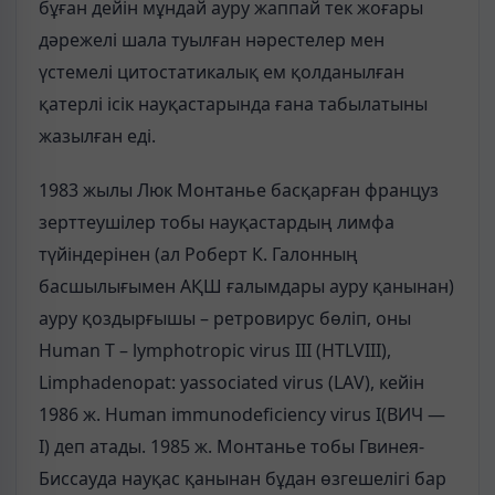
бұған дейін мұндай ауру жаппай тек жоғары
дәрежелі шала туылған нәрестелер мен
үстемелі цитостатикалық ем қолданылған
қатерлі ісік науқастарында ғана табылатыны
жазылған еді.
1983 жылы Люк Монтанье басқарған француз
зерттеушілер тобы науқастардың лимфа
түйіндерінен (ал Роберт К. Галонның
басшылығымен АҚШ ғалымдары ауру қанынан)
ауру қоздырғышы – ретровирус бөліп, оны
Human Т – lуmрһоtrоріс virus III (НТLVІІІ),
Limphadenopat: yаssociated virus (LАV), кейін
1986 ж. Human immunodeficiency virus I(ВИЧ —
I) деп атады. 1985 ж. Монтанье тобы Гвинея-
Бисcауда науқас қанынан бұдан өзгешелігі бар