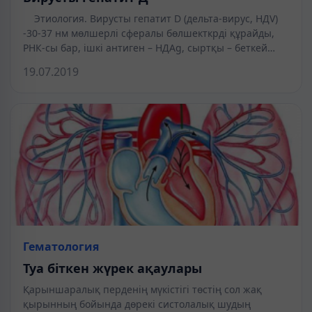
Этиология. Вирусты гепатит D (дельта-вирус, НДV)
-30-37 нм мөлшерлі сфералы бөлшекткрді құрайды,
РНК-сы бар, ішкі антиген – НДАg, сыртқы – беткей…
19.07.2019
Гематология
Туа біткен жүрек ақаулары
Қарыншаралық перденің мүкістігі төстің сол жақ
қырынның бойында дөрекі систолалық шудың