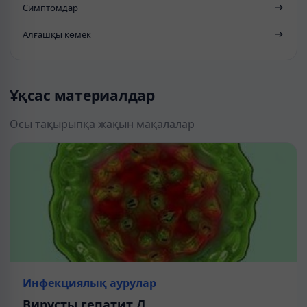
Симптомдар
Алғашқы көмек
Ұқсас материалдар
Осы тақырыпқа жақын мақалалар
Инфекциялық аурулар
Вирусты гепатит Д