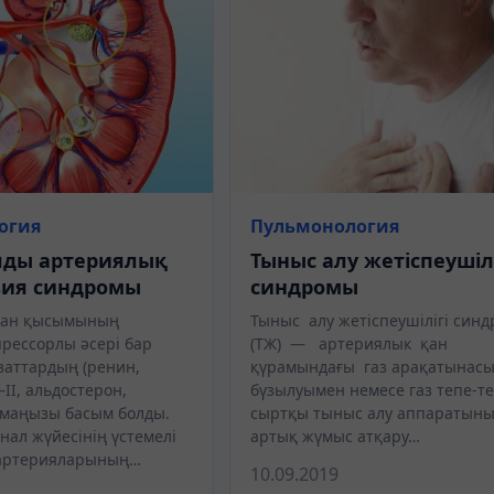
огия
Пульмонология
лды артериялық
Тыныс алу жетіспеушілі
зия синдромы
синдромы
қан қысымының
Тыныс алу жетіспеушілігі син
прессорлы әсері бар
(ТЖ) — артериялык қан
заттардың (ренин,
қүрамындағы газ арақатынас
II, альдостерон,
бүзылуымен немесе газ тепе-те
 маңызы басым болды.
сыртқы тыныс алу аппаратын
нал жүйесінің үстемелі
артық жүмыс атқару…
 артерияларының…
10.09.2019