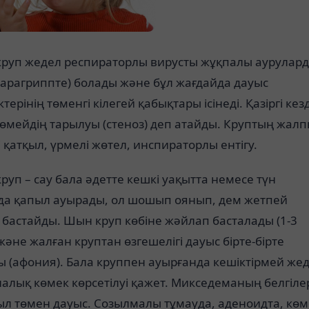
круп жедел респираторлы вирусты жұқпалы аурулар
парагриппте) болады және бұл жағдайда дауыс
терінің төменгі кілегей қабықтары ісінеді. Қазіргі кез
өмейдің тарылуы (стеноз) деп атайды. Круптың жал
і қатқыл, үрмелі жөтел, инспираторлы ентігу.
руп – сау бала әдетте кешкі уақытта немесе түн
да қапыл ауырады, ол шошып оянып, дем жетпей
бастайды. Шын круп көбіне жәйлап басталады (1-3
және жалған круптан өзгешелігі дауыс бірте-бірте
 (афония). Бала круппен ауырғанда кешіктірмей же
лық көмек көрсетілуі қажет. Микседеманың белгілер
қыл төмен дауыс. Созылмалы тұмауда, аденоидта, кө