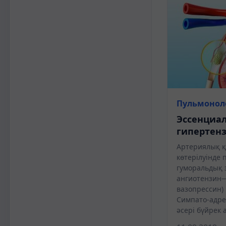
Пульмонол
Эссенциа
гипертен
Артериялық 
көтерілуінде 
гуморальдық 
ангиотензин—
вазопрессин)
Симпато-адре
әсері бүйрек