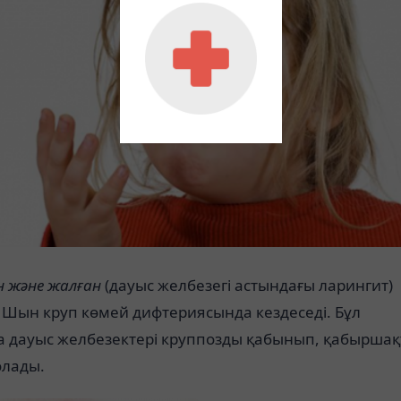
н және жалған
(дауыс желбезегі астындағы ларингит)
 Шын круп көмей дифтериясында кездеседі. Бұл
а дауыс желбезектері круппозды қабынып, қабыршақ
олады.