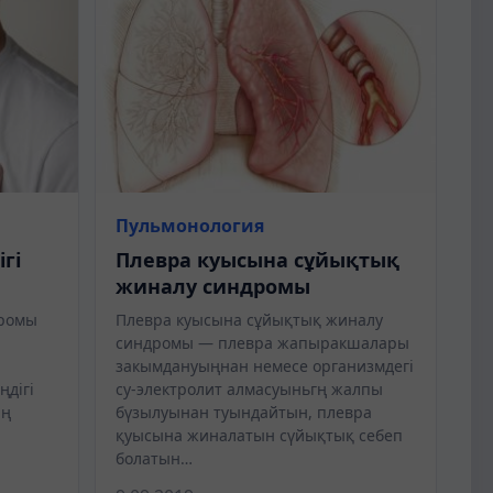
Пульмонология
гі
Плевра куысына сұйықтық
жиналу синдромы
дромы
Плевра куысына сұйықтық жиналу
синдромы — плевра жапыракшалары
ы
закымдануыңнан немесе организмдегі
ңдігі
су-электролит алмасуыньгң жалпы
ың
бүзылуынан туындайтын, плевра
қуысына жиналатын сүйықтық себеп
болатын…