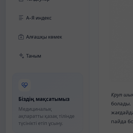
А–Я индекс
Алғашқы көмек
Таным
Круп шы
Біздің мақсатымыз
болады.
Медициналық
жағдайд
ақпаратты қазақ тілінде
пайда б
түсінікті етіп ұсыну.