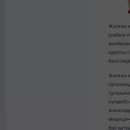
Жалған 
(көбіне 
желбезек
крупты к
белгілер
Жалған к
ортасын
тұншыға 
күндей) 
жоғалады
медицина
бірі қат