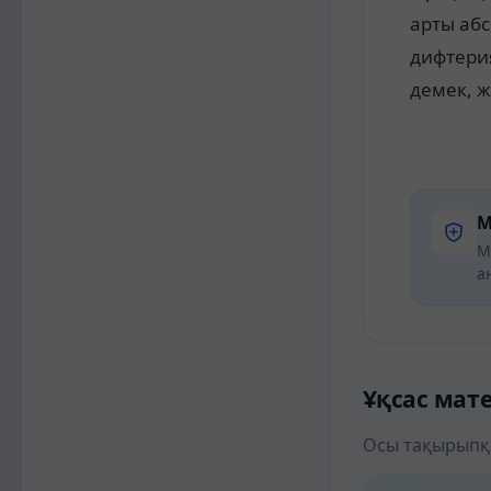
арты абс
дифтери
демек, ж
М
М
а
Ұқсас мат
Осы тақырыпқ