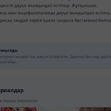
цессте дауыс мыңқылдап естіледі. Жұтқыншақ
ясы мен энцефалопатияда дауыс мыңқылдап естілсе,
ұмсақ таңдай парезі (шала салдана бастағаны) болға
аңызды
атериал ақпараттық мақсатта берілген. Диагноз бен емді дәріг
нықтайды.
ериалдар
а жақын мақалалар