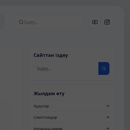
Сайттан іздеу
Сайттан іздеу
Жылдам өту
Аурулар
Симптомдар
Алғашқы көмек