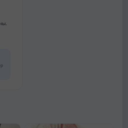
ны.
ер