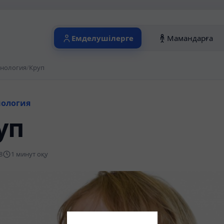
Емделушілерге
Мамандарға
нология
/
Круп
ология
уп
8
1 минут оқу