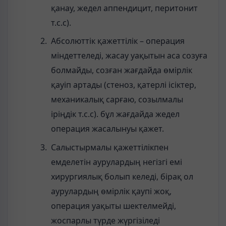
қанау, жедел аппендицит, перитонит
т.с.с).
Абсолюттік қажеттілік – операция
міндеттеледі, жасау уақытын аса созуға
болмайды, созған жағдайда өмірлік
қауіп артады (стеноз, қатерлі ісіктер,
механикалық сарғаю, созылмалы
іріңдік т.с.с). бұл жағдайда жедел
операция жасалынуы қажет.
Салыстырмалы қажеттілікпен
емделетін аурулардың негізгі емі
хирургиялық болып келеді, бірақ ол
аурулардың өмірлік қаупі жоқ,
операция уақыты шектелмейді,
жоспарлы түрде жүргізіледі