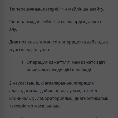
1)операцияның қатерлілігін мейлінше азайту.
2)операциядан кейінгі асқынулардың алдын
алу.
Диагноз анықталған соң операцияға дайындық
жүргізіледі, ол үшін:
Операция қажеттілігі мен қажетсіздігі
анықталып, жеделдігі шешіледі.
2.науқастың ішкі ағзаларының лперация
алдындағы жағдайын анықтау мақсатымен
клиникалық , лабораториялық, диагностикалық
тексерістер жасалынады.