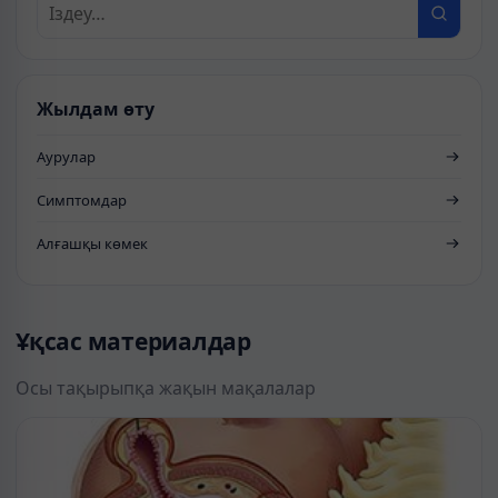
Жылдам өту
Аурулар
Симптомдар
Алғашқы көмек
Ұқсас материалдар
Осы тақырыпқа жақын мақалалар