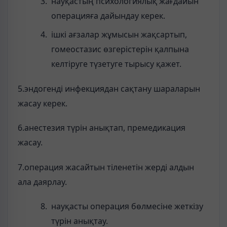
науқастың психологиялық жағдайын
операцияға дайындау керек.
ішкі ағзалар жұмысын жақсартып,
гомеостазис өзгерістерін қалпына
келтіруге түзетуге тырысу қажет.
5.эндогенді инфекциядан сақтану шараларын
жасау керек.
6.анестезия түрін анықтап, премедикация
жасау.
7.операция жасайтын тіленетін жерді алдын
ала даярлау.
науқасты операция бөлмесіне жеткізу
түрін анықтау.