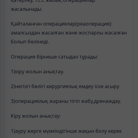
қатерлеу, т.с.с жабық операциялар
жасалынады.
Қайталанған операциялар(реаоперация):
амалсыздан жасалған және жоспарлы жасалған
болып бөлінеді.
Операция бірнеше сатыдан тұрады:
1)кіру жолын анықтау.
2)негізгі бөлігі хирургиялық емдеу іске асыру
3)операциялық жараны тігіп жабу,дренаждау.
Кіру жолын анықтау:
1)ауру жерге мүмкіндігінше жақын болу керек