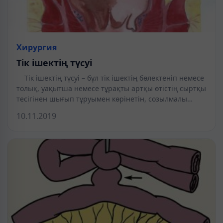
Хирургия
Тік ішектің түсуі
Тік ішектің түсуі – бұл тік ішектің бөлектеніп немесе
толық, уақытша немесе тұрақты артқы өтістің сыртқы
тесігінен шығып тұруымен көрінетін, созылмалы…
10.11.2019