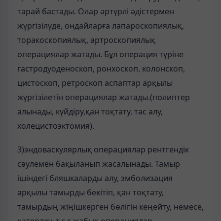
тарай бастады. Олар әртүрлі әдістермен
жүргізілүде, ондайларға лапароскопиялық,
торакоскопиялық, артроскопиялық
операциялар жатады. Бұл операция түріне
гастродуоденоскоп, ронхоскоп, колонскоп,
цистоскоп, ретроскоп аспаптар арқылы
жүргізілетін операциялар жатады.(полиптер
алынады, күйдіру,қан тоқтату, тас алу,
холецистоэктомия).
3)эндоваскулярлық операциялар рентгендік
сәулемен бақыланып жасалынады. Тамыр
ішіндегі бляшкаларды алу, эмболизация
арқылы тамырды бекітіп, қан тоқтату,
тамырдың жіңішкерген бөлігін кеңейту, немесе,