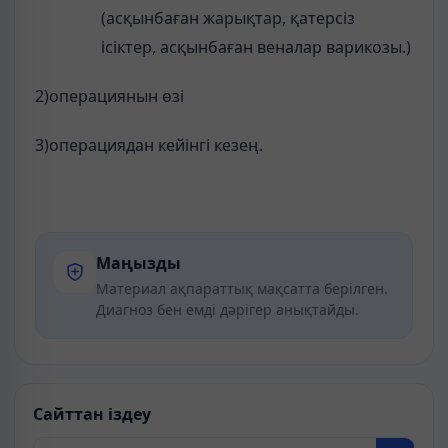
(асқынбаған жарықтар, қатерсіз
ісіктер, асқынбаған веналар варикозы.)
2)операциянын өзі
3)операциядан кейінгі кезең.
Маңызды
Материал ақпараттық мақсатта берілген.
Диагноз бен емді дәрігер анықтайды.
Сайттан іздеу