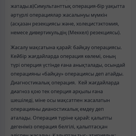
жатады.в)Симультанттық операция-бір уақытта
әртүрлі операциялар жасалынуы мүмкін
(асқазан резекциясы және, холецистэктомия,
немесе дивертикульдің (Меккел) резекциясы).
Жасалу мақсатына қарай: байқау операциясы.
Кейбір жағдайларда операция көлемі, оның
түрі оперция үстінде ғана анықталады, осындай
операцияны «байқау» операциясы деп атайды.
Диагностикалық операция. Кей жағдайларда
диагноз қою тек оперция арқылы ғана
шешіледі, міне осы мақсатпен жасалатын
операцияны дианостикалық емдеу деп
аталады. Операция түріне қарай: қалыпты
дегеніміз операция белгілі, қалыптасқан
әдіспен жасалуы. Қалыптан тыс- атипиялық: