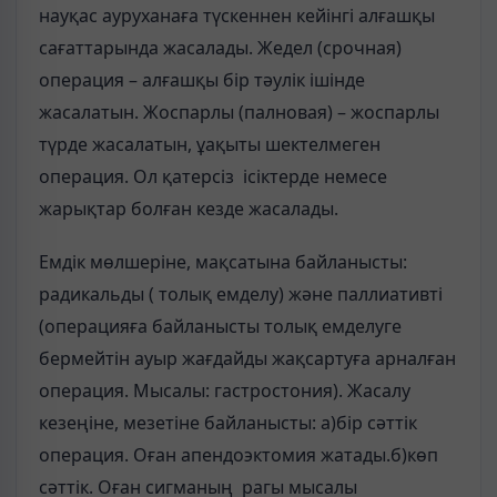
науқас ауруханаға түскеннен кейінгі алғашқы
сағаттарында жасалады. Жедел (срочная)
операция – алғашқы бір тәулік ішінде
жасалатын. Жоспарлы (палновая) – жоспарлы
түрде жасалатын, ұақыты шектелмеген
операция. Ол қатерсіз ісіктерде немесе
жарықтар болған кезде жасалады.
Емдік мөлшеріне, мақсатына байланысты:
радикальды ( толық емделу) және паллиативті
(операцияға байланысты толық емделуге
бермейтін ауыр жағдайды жақсартуға арналған
операция. Мысалы: гастростония). Жасалу
кезеңіне, мезетіне байланысты: а)бір сәттік
операция. Оған апендоэктомия жатады.б)көп
сәттік. Оған сигманың рагы мысалы