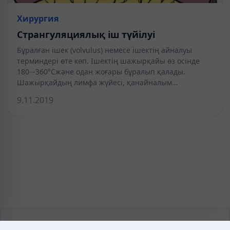
Хирургия
Странгуляциялық іш түйілуі
Бұралған ішек (volvulus) немесе ішектің айналуы
терминдері өте көп. Ішектің шажырқайы өз осінде
180-–360°Сжәне одан жоғары бұралып қалады.
Шажырқайдың лимфа жүйесі, қанайналым…
9.11.2019
KAZMEDIC.ORG