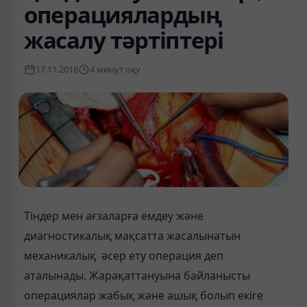
операциялардың
жасалу тәртіптері
17.11.2018
4 минут оқу
Тіндер мен ағзаларға емдеу және
диагностикалық мақсатта жасалынатын
механикалық әсер ету операция деп
аталынады. Жарақаттануына байланысты
операциялар жабық және ашық болып екіге