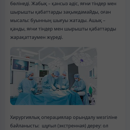
бөлінеді. Жабық – қансыз әдіс, яғни тіндер мен
шырышты қабаттарды зақымдамайды, оған
мысалы: буынның шығуы жатады. Ашық –
қанды, яғни тіндер мен шырышты қабаттарды
жарақаттаумен жүреді.
Хирургиялық операциялар орындалу мезгіліне
байланысты: шұғыл (экстренная) дереу: ол