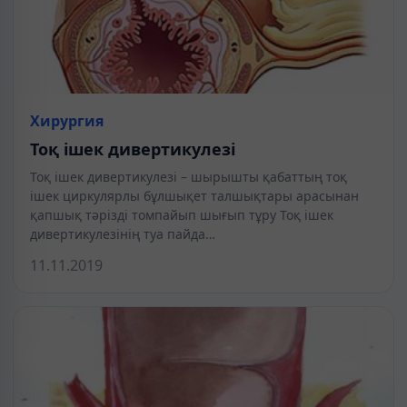
Хирургия
Тоқ ішек дивертикулезі
Тоқ ішек дивертикулезі – шырышты қабаттың тоқ
ішек циркулярлы бұлшықет талшықтары арасынан
қапшық тәрізді томпайып шығып тұру Тоқ ішек
дивертикулезінің туа пайда…
11.11.2019