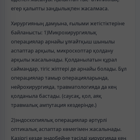
егер қалыпты заңдылықпен жасалмаса.
Хирургияның дамуына, ғылыми жетістіктеріне
байланысты: 1)Микрохирургиялық
операциялар арнайы ұлғайтқыш шынылы
аспаптар арқылы, микроскоптар қолдану
арқылы жасалынады. Қолданылатын құрал
саймандар, тігіс жіптері де арнайы болады. Бұл
операциялар тамыр операцияларында,
нейрохирургияда, травматологияда да кең
қолданыла бастады. (саусақ, қол, аяқ
травмалық ампутация кездерінде.)
2)эндоскопиялық операциялар әртүрлі
оптикалық аспаптар көмегімен жасалынады.
Қазіргі кезде эндобейне тәсілді хирургияда кең