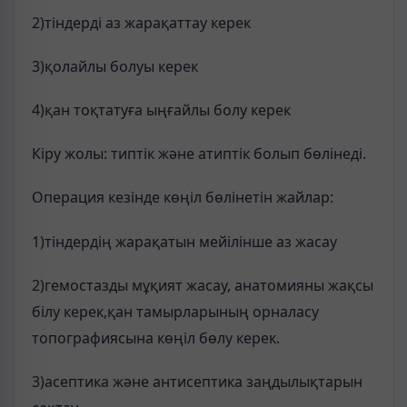
2)тіндерді аз жарақаттау керек
3)қолайлы болуы керек
4)қан тоқтатуға ыңғайлы болу керек
Кіру жолы: типтік және атиптік болып бөлінеді.
Операция кезінде көңіл бөлінетін жайлар:
1)тіндердің жарақатын мейілінше аз жасау
2)гемостазды мұқият жасау, анатомияны жақсы
білу керек,қан тамырларының орналасу
топографиясына көңіл бөлу керек.
3)асептика және антисептика заңдылықтарын