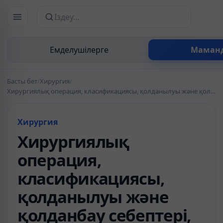
Сайттан іздеу
Емделушілерге
Маман
Басты бет
/
Хирургия
/
Хирургиялық операция, класификациясы, қолданылуы және қолданбау себептері, операциялардың жасалу тәртіптері
Хирургия
Хирургиялық
операция,
класификациясы,
қолданылуы және
қолданбау себептері,