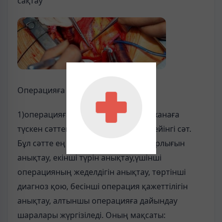
сақтау
Операцияға алудың кезеңдері:
1)операцияға дейінгі кезең ол ауруханаға
түскен сәттен бастап операцияға дейінгі сәт.
Бұл сәтте ең бірінші науқастың ауырлығын
анықтау, екінші түрін анықтау,үшінші
операцияның жеделдігін анықтау, төртінші
диагноз қою, бесінші операция қажеттілігін
анықтау, алтыншы операцияға дайындау
шаралары жүргізіледі. Оның мақсаты: