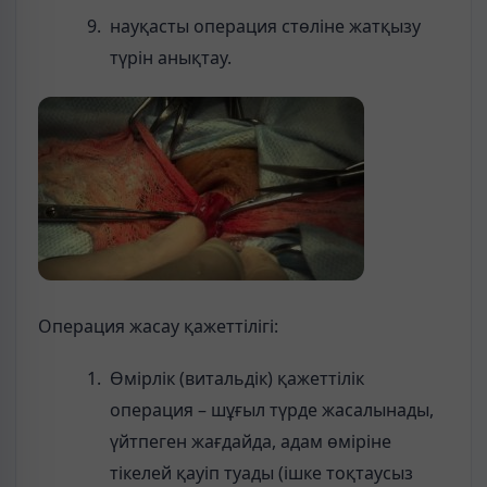
науқасты операция стөліне жатқызу
түрін анықтау.
Операция жасау қажеттілігі:
Өмірлік (витальдік) қажеттілік
операция – шұғыл түрде жасалынады,
үйтпеген жағдайда, адам өміріне
тікелей қауіп туады (ішке тоқтаусыз