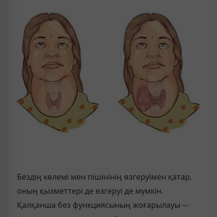
Бездің көлемі мен пішінінің өзгеруімен қатар,
оның қызметтері де өзгеруі де мүмкін.
Қалқанша без функциясының жоғарылауы –-