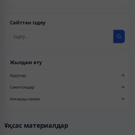
Сайттан іздеу
Жылдам өту
Аурулар
Симптомдар
Алғашқы көмек
Ұқсас материалдар