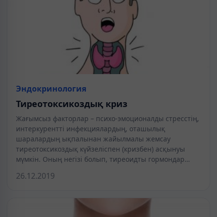
Эндокринология
Тиреотоксикоздық криз
Жағымсыз факторлар – психо-эмоционалды стресстің,
интеркурентті инфекциялардың, оташылық
шаралардың ықпалынан жайылмалы жемсау
тиреотоксикоздық күйзеліспен (кризбен) асқынуы
мүмкін. Оның негізі болып, тиреоидты гормондар…
26.12.2019