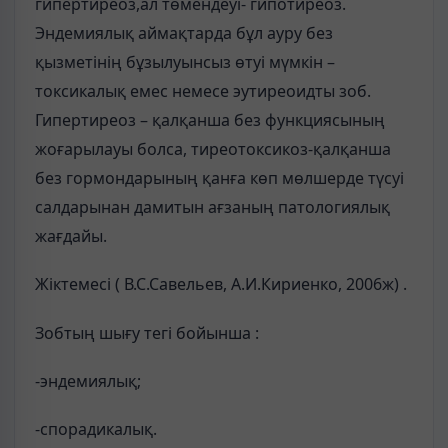
гипертиреоз,ал төмендеуі- гипотиреоз.
Эндемиялық аймақтарда бұл ауру без
қызметінің бұзылуынсыз өтуі мүмкін –
токсикалық емес немесе эутиреоидты зоб.
Гипертиреоз – қалқанша без функциясының
жоғарылауы болса, тиреотоксикоз-қалқанша
без гормондарының қанға көп мөлшерде түсуі
салдарынан дамитын ағзаның патологиялық
жағдайы.
Жіктемесі ( В.С.Савельев, А.И.Кириенко, 2006ж) .
Зобтың шығу тегі бойынша :
-эндемиялық;
-спорадикалық.