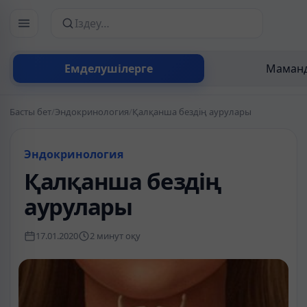
Сайттан іздеу
Емделушілерге
Маманд
Басты бет
/
Эндокринология
/
Қалқанша бездің аурулары
Эндокринология
Қалқанша бездің
аурулары
17.01.2020
2 минут оқу