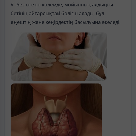
V -без өте ірі көлемде, мойынның алдыңғы
бетінің айтарлықтай бөлігін алады, бұл
өңештің және кеңірдектің басылуына әкеледі.