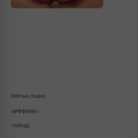
Зобтың пішіні:
-диффузды ;
-түйінді;