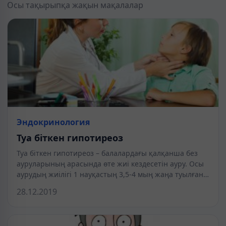
Осы тақырыпқа жақын мақалалар
Эндокринология
Туа біткен гипотиреоз
Туа біткен гипотиреоз – балалардағы қалқанша без
ауруларының арасында өте жиі кездесетін ауру. Осы
аурудың жиілігі 1 науқастың 3,5-4 мың жаңа туылған…
28.12.2019