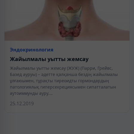
Эндокринология
Жайылмалы уытты жемсау
Жайылмалы уытты жемсау (ЖУЖ) (Парри, Грейвс,
Базед ауруы) – әдетте қалқанша бездің жайылмалы
ұлғаюымен, тұрақты тиреоидты гормондардың
патологиялық гиперсекрециясымен сипатталатын
аутоиммунды ауру.…
25.12.2019