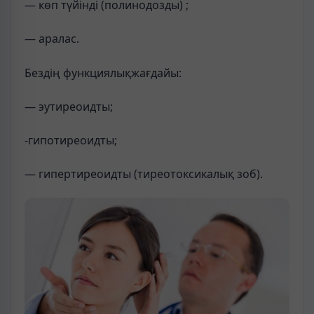
— көп түйінді (полинодозды) ;
— аралас.
Бездің функциялықжағдайы:
— эутиреоидты;
-гипотиреоидты;
— гипертиреоидты (тиреотоксикалық зоб).