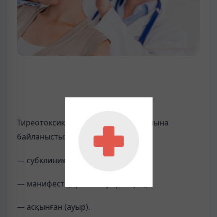
Тиреотоксикоздың ауырлық жағдайына
байланысты:
— субклиникалық (жеңіл ағымды);
— манифесті (орташа ауырлықта);
— асқынған (ауыр).