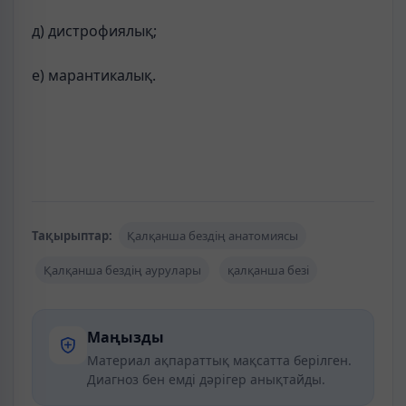
д) дистрофиялық;
е) марантикалық.
Тақырыптар:
Қалқанша бездің анатомиясы
Қалқанша бездің аурулары
қалқанша безі
Маңызды
Материал ақпараттық мақсатта берілген.
Диагноз бен емді дәрігер анықтайды.