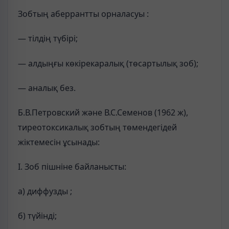
Зобтың аберрантты орналасуы :
— тілдің түбірі;
— алдыңғы көкірекаралық (төсартылық зоб);
— аналық без.
Б.В.Петровский және В.С.Семенов (1962 ж),
тиреотоксикалық зобтың төмендегідей
жіктемесін ұсынады:
І. Зоб пішніне байланысты:
а) диффузды ;
б) түйінді;