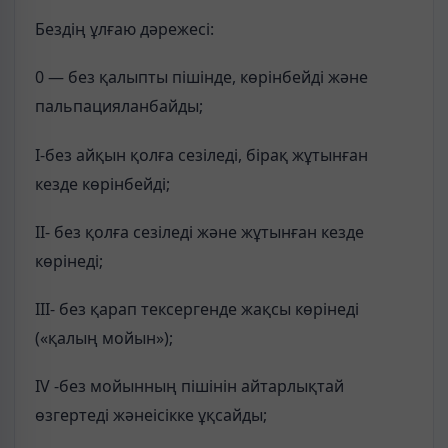
Бездің ұлғаю дәрежесі:
0 — без қалыпты пішінде, көрінбейді және
пальпацияланбайды;
І-без айқын қолға сезіледі, бірақ жұтынған
кезде көрінбейді;
ІІ- без қолға сезіледі және жұтынған кезде
көрінеді;
ІІІ- без қарап тексергенде жақсы көрінеді
(«қалың мойын»);
ІV -без мойынның пішінін айтарлықтай
өзгертеді жәнеісікке ұқсайды;