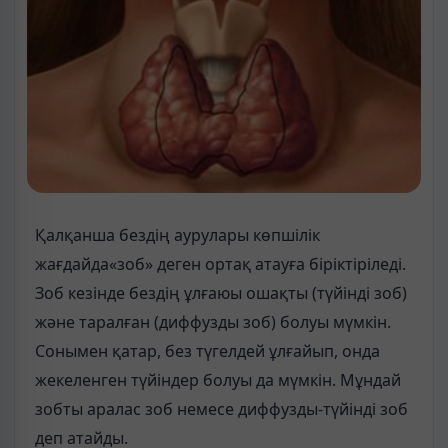
Қалқанша бездің аурулары көпшілік
жағдайда«зоб» деген ортақ атауға біріктіріледі.
Зоб кезінде бездің ұлғаюы ошақты (түйінді зоб)
және таралған (диффузды зоб) болуы мүмкін.
Сонымен қатар, без түгелдей ұлғайып, онда
жекеленген түйіндер болуы да мүмкін. Мұндай
зобты аралас зоб немесе диффузды-түйінді зоб
деп атайды.