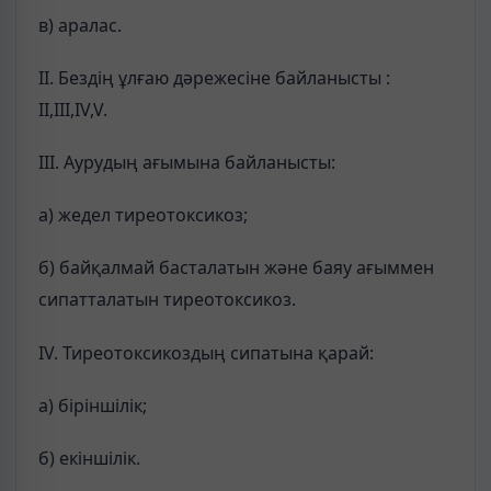
в) аралас.
ІІ. Бездің ұлғаю дәрежесіне байланысты :
ІІ,ІІІ,ІV,V.
ІІІ. Аурудың ағымына байланысты:
а) жедел тиреотоксикоз;
б) байқалмай басталатын және баяу ағыммен
сипатталатын тиреотоксикоз.
ІV. Тиреотоксикоздың сипатына қарай:
а) біріншілік;
б) екіншілік.