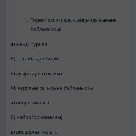
Тиреотоксикоздың айқындылығына
байланысты:
а) жеңіл түрлері;
б) орташа дәрежеде;
в) ауыр тиреотоксикоз.
VІ. Аурудың сатысына байланысты:
а) невротикалық;
б) нейрогормоналды;
в) висцерпатиялық;