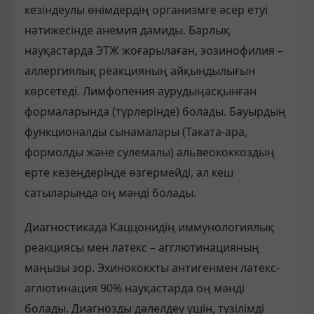
кезіндеулы өнімдердің организмге әсер етуі
нәтижесінде анемия дамиды. Барлық
науқастарда ЭТЖ жоғарылаған, эозинофилия –
аллергиялық реакцияның айқындылығын
көрсетеді. Лимфопения аурудыңасқынған
формаларында (түрлерінде) болады. Бауырдың
функционалды сынамалары (Таката-ара,
формолды және сулемалы) альвеококкоздың
ерте кезеңдерінде өзгермейді, ал кеш
сатыларында оң мәнді болады.
Диагностикада Каццонидің иммунологиялық
реакциясы мен латекс – агглютинацияның
маңызы зор. Эхинококкты антигенмен латекс-
аглютинация 90% науқастарда оң мәнді
болады. Диагнозды дәлелдеу үшін, түзілімді