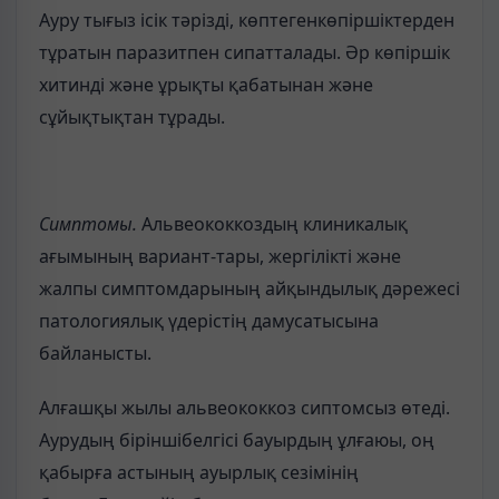
Ауру тығыз ісік тәрізді, көптегенкөпіршіктерден
тұратын паразитпен сипатталады. Әр көпіршік
хитинді және ұрықты қабатынан және
сұйықтықтан тұрады.
Симптомы.
Альвеококкоздың клиникалық
ағымының вариант-тары, жергілікті және
жалпы симптомдарының айқындылық дәрежесі
патологиялық үдерістің дамусатысына
байланысты.
Алғашқы жылы альвеококкоз сиптомсыз өтеді.
Аурудың біріншібелгісі бауырдың ұлғаюы, оң
қабырға астының ауырлық сезімінің