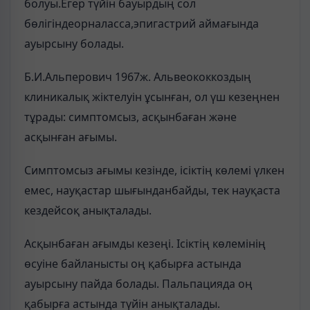
болуы.Егер түйін бауырдың сол
бөлігіндеорналасса,эпигастрий аймағында
ауырсыну болады.
Б.И.Альперович 1967ж. Альвеококкоздың
клиникалық жіктелуін ұсынған, ол үш кезеңнен
тұрады: симптомсыз, асқынбаған және
асқынған ағымы.
Симптомсыз ағымы кезінде, ісіктің көлемі үлкен
емес, науқастар шығынданбайды, тек науқаста
кездейсоқ анықталады.
Асқынбаған ағымды кезеңі. Ісіктің көлемінің
өсуіне байланысты оң қабырға астында
ауырсыну пайда болады. Пальпацияда оң
қабырға астында түйін анықталады.