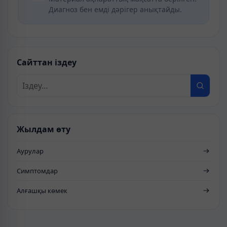
Диагноз бен емді дәрігер анықтайды.
Сайттан іздеу
Жылдам өту
Аурулар
Симптомдар
Алғашқы көмек