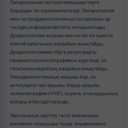
Лапароскопия гистологиялықзерттеуге
бауырдан тін алуғакөмектеседі. Лапароскопия
мен гастродуденоскопияның қосарлануы әр
тәсілдің информативтілігін жоғарылатады.
Дуоденоскопия асқазан мен он екі елі ішектің
кілегей қабатының жағдайын анықтайды.
Дуоденоскопиямен бірге ретроградты
панкреатохолангиографияны жүргізеді, ол
гепатикохоледохтың жағдайын анықтайды.
Үлкендиагностикалық маңызы бар, ол
антеградты тері арқылы, бауыр арқылы
холангиография (ЧЧХГ), әсіресе, өтжолдарының
жоғары өтімсіздігі кезінде.
Зертханалық зерттеу тәсілі клиникалық
мәліметін толықтыра түседі. Альвеококкоз