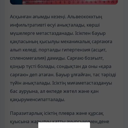
Асқынған ағымды кезеңі. Альвеококктың
инфильтративті өсуі анықталады, көрші
мүшелерге метастазданады. Ісікпен бауыр
қақпасының қысылуы механикалық сарғаюға
алып келеді, порталды гипертензия (асцит,
спленомегалия) дамиды. Сарғаю бозғылт,
қоңыр түсті болады, сондықтан да оны «қара
сарғаю» деп атаған. Бауыр ұлғайған, тас тәрізді
түйін анықталады. Ісіктің миғаметастаздануы
бас ауруына, ал өкпеде жөтел және қан
қақыруменсипатталады.
Паразитарлық ісіктің плевра және құрсақ
қуысына жарылуы қатты ауырсынумен,дене