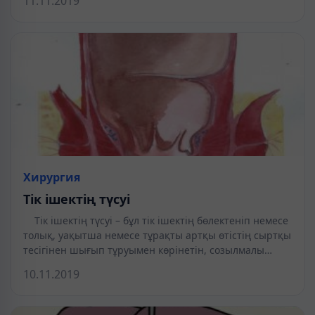
11.11.2019
Хирургия
Тік ішектің түсуі
Тік ішектің түсуі – бұл тік ішектің бөлектеніп немесе
толық, уақытша немесе тұрақты артқы өтістің сыртқы
тесігінен шығып тұруымен көрінетін, созылмалы…
10.11.2019