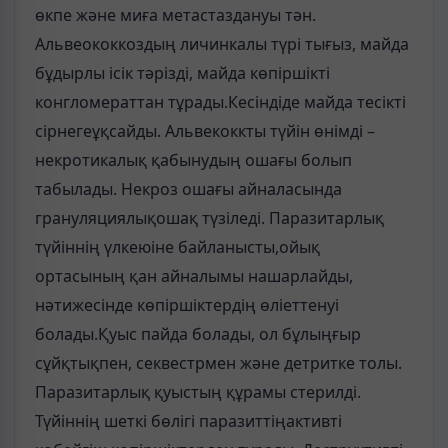
өкпе және миға метастаздануы тән.
Альвеококкоздың личинкалы түрі тығыз, майда
бұдырлы ісік тәрізді, майда көпіршікті
конгломераттан тұрады.Кесіндіде майда тесікті
сірнегеұқсайды. Альвекоккты түйін өнімді –
некротикалық қабынудың ошағы болып
табылады. Некроз ошағы айналасында
грануляциялықошақ түзіледі. Паразитарлық
түйіннің үлкеюіне байланысты,ойық
ортасының қан айналымы нашарлайды,
нәтижесінде көпіршіктердің өліеттенуі
болады.Қуыс пайда болады, ол бұлыңғыр
сұйқтықпен, секвестрмен және детритке толы.
Паразитарлық қуыстың құрамы стерилді.
Түйіннің шеткі бөлігі паразиттіңактивті