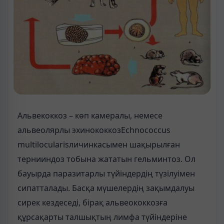
Альвекоккоз – көп камералы, немесе
альвеолярлы эхинококкозEchnococcus
multilocularisличинкасымен шақырылған
тернииндоз тобына жататын гельминтоз. Ол
бауырда паразитарлы түйіндердің түзілуімен
сипатталады. Басқа мүшелердің зақымдалуы
сирек кездеседі, бірақ альвеококкозға
құрсақарты талшықтың лимфа түйіндеріне