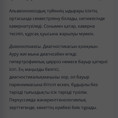
Альвеококкоздық түйіннің ыдырауы ісіктің
ортасында секвестрлену болады, нәтижесінде
кавернатүзіледі. Сонымен қатар, каверна
тесіліп, құрсақ қуысына жарылуы мүмкін.
Диагностикасы.
Диагностикасын қоюқиын.
Ауру жиі мына диагнозбен өтеді:
гипертрофиялық цирроз немесе бауыр қатерлі
ісігі. Ең маңызды белгісі,
диагностикалықмаңызы зор, ол бауыр
паренхимасына бітісіп өскен, бұдырлы без
тәрізді тығыздықты ісік тәрізді түзілім.
Перкуссияда жәнерентгенологиялық
зерттегенде, көкеттің күмбезі биік тұрады.