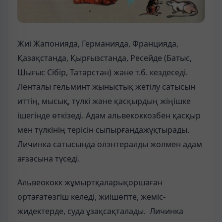
Жиі Жапонияда, Германияда, Францияда,
Қазақстанда, Қырғызстанда, Ресейде (Батыс,
Шығыс Сібір, Татарстан) және т.б. кездеседі.
Ленталы гельминт жыныстық жетілу сатысын
иттің, мысық, түлкі және қасқырдың жіңішке
ішегінде өткізеді. Адам альвекоккозбен қасқыр
мен түлкінің терісін сыпырғандажұқтырады.
Личинка сатысында олэнтералды жолмен адам
ағзасына түседі.
Альвеококк жұмыртқаларықоршаған
ортағатөзгіш келеді, жиішөпте, жеміс-
жидектерде, суда ұзақсақталады. Личинка