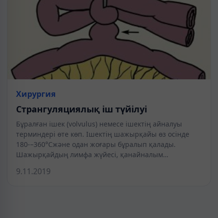
Хирургия
Странгуляциялық іш түйілуі
Бұралған ішек (volvulus) немесе ішектің айналуы
терминдері өте көп. Ішектің шажырқайы өз осінде
180-–360°Сжәне одан жоғары бұралып қалады.
Шажырқайдың лимфа жүйесі, қанайналым…
9.11.2019