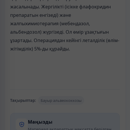
жасалынады. Жергілікті (ісікке флафокридин
препаратын енгізеді) және
жалпыхимиотерапия (мебендазол,
альбендозол) жүргізеді. Ол өмір ұзақтығын
ұзартады. Операциядан кейінгі леталділік (өлім-
жітімділік) 5%-ды құрайды.
Тақырыптар:
Бауыр альвеококкозы
Маңызды
Материал ақпараттық мақсатта берілген.