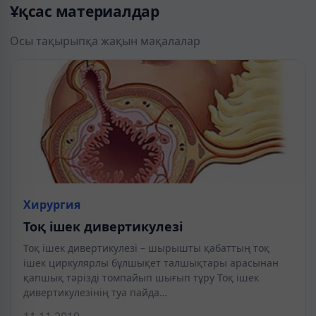
Ұқсас материалдар
Осы тақырыпқа жақын мақалалар
Хирургия
Тоқ ішек дивертикулезі
Тоқ ішек дивертикулезі – шырышты қабаттың тоқ
ішек циркулярлы бұлшықет талшықтары арасынан
қапшық тәрізді томпайып шығып тұру Тоқ ішек
дивертикулезінің туа пайда…