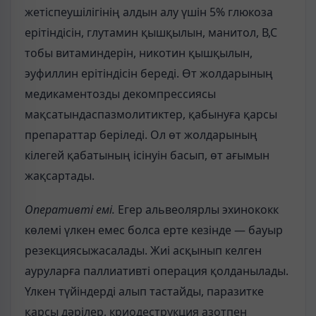
жетіспеушілігінің алдын алу үшін 5% глюкоза
ерітіндісін, глутамин қышқылын, манитол, В,С
тобы витаминдерін, никотин қышқылын,
эуфиллин ерітіндісін береді. Өт жолдарының
медикаментозды декомпрессиясы
мақсатындаспазмолитиктер, қабынуға қарсы
препараттар беріледі. Ол өт жолдарының
кілегей қабатының ісінуін басып, өт ағымын
жақсартады.
Оперативті емі.
Егер альвеолярлы эхинококк
көлемі үлкен емес болса ерте кезінде — бауыр
резекциясыжасалады. Жиі асқынып келген
ауруларға паллиативті операция қолданылады.
Үлкен түйіндерді алып тастайды, паразитке
қарсы дәрілер, криодеструкция азотпен