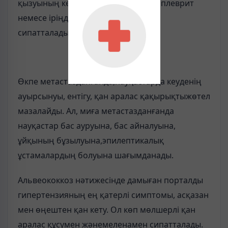
қызуының көтерілуімен және іріңді плеврит
немесе іріңді перитонит дамуымен
сипатталады.
Өкпе метастазданғанда,науқастарда кеуденің
ауырсынуы, ентігу, қан аралас қақырықтыжөтел
мазалайды. Ал, миға метастазданғанда
науқастар бас ауруына, бас айналуына,
ұйқының бұзылуына,эпилептикалық
ұстамалардың болуына шағымданады.
Альвеококкоз нәтижесінде дамыған порталды
гипертензияның ең қатерлі симптомы, асқазан
мен өңештен қан кету. Ол көп мөлшерлі қан
аралас құсумен жәнемеленамен сипатталады.