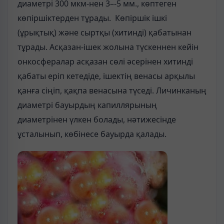
диаметрі 300 мкм-нен 3–-5 мм., көптеген
көпіршіктерден тұрады. Көпіршік ішкі
(ұрықтық) және сыртқы (хитинді) қабатынан
тұрады. Асқазан-ішек жолына түскеннен кейін
онкосфералар асқазан сөлі әсерінен хитинді
қабаты еріп кетедіде, ішектің венасы арқылы
қанға сіңіп, қақпа венасына түседі. Личинканың
диаметрі бауырдың капиллярының
диаметрінен үлкен болады, нәтижесінде
ұсталынып, көбінесе бауырда қалады.