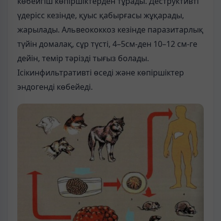
көбейгіш көпіршіктерден тұрады. Деструктивті
үдерісс кезінде, қуыс қабырғасы жұқарады,
жарылады. Альвеококкоз кезінде паразитарлық
түйін домалақ, сұр түсті, 4–5см-ден 10–12 см-ге
дейін, темір тәрізді тығыз болады.
Ісікинфильтративті өседі және көпіршіктер
эндогенді көбейеді.