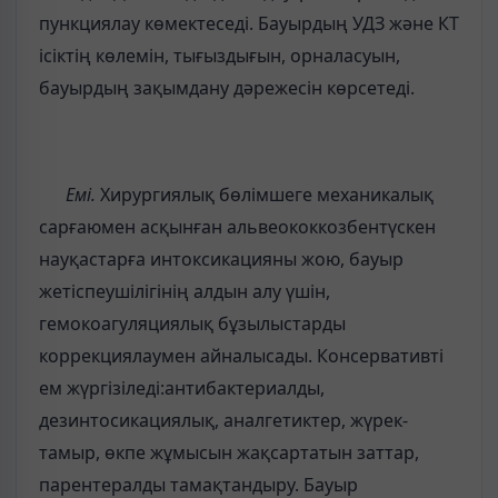
пункциялау көмектеседі. Бауырдың УДЗ және КТ
ісіктің көлемін, тығыздығын, орналасуын,
бауырдың зақымдану дәрежесін көрсетеді.
Емі.
Хирургиялық бөлімшеге механикалық
сарғаюмен асқынған альвеококкозбентүскен
науқастарға интоксикацияны жою, бауыр
жетіспеушілігінің алдын алу үшін,
гемокоагуляциялық бұзылыстарды
коррекциялаумен айналысады. Консервативті
ем жүргізіледі:антибактериалды,
дезинтосикациялық, аналгетиктер, жүрек-
тамыр, өкпе жұмысын жақсартатын заттар,
парентералды тамақтандыру. Бауыр