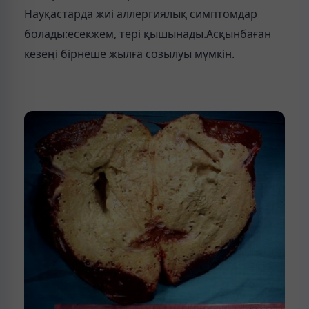
Науқастарда жиі аллергиялық симптомдар
болады:есекжем, тері қышынады.Асқынбаған
кезеңі бірнеше жылға созылуы мүмкін.