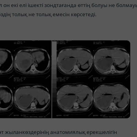
л он екі елі ішекті зондтағанда өттің болуы не болмау
дің толық не толық емесін көрсетеді.
өт жыланкөздерінің анатомиялық ерекшелігін