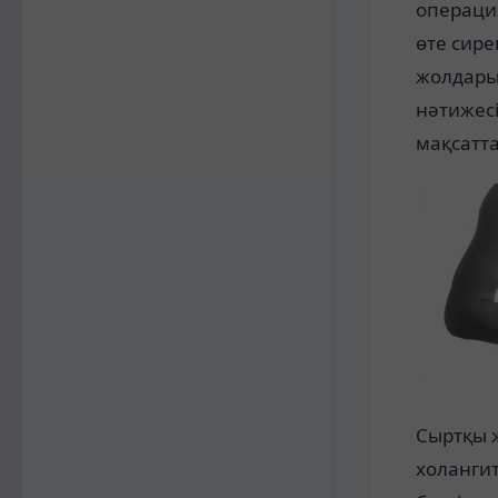
операция
өте сире
жолдары
нәтижес
мақсатт
Сыртқы ж
холангит