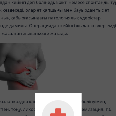
дан кейінгі деп бөлінеді. Ерікті немесе спонтанды тү
к кездеседі, олар өт қапшығы мен бауырдан тыс өт
ның қабырғасындағы патологиялық үдерістер
інде дамиды. Операциядан кейінгі жыланкөздер емді
а жасалған жыланкөзге жатады.
ыланкөздер клиникада өттің сыртқа бөлінуімен,
пен, тоңу, лихорадка (қызба) және анемизация, т.б.