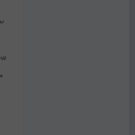
қы
нді
не