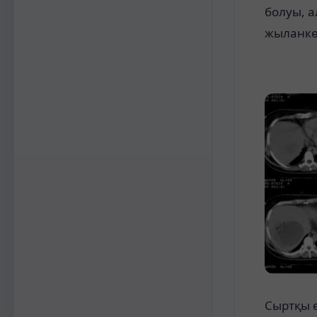
болуы, а
жыланкөз
Сыртқы 