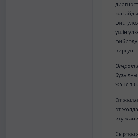
диагнос
жасайды.
фистулох
үшін үл
фиброду
вирсунг
Оператив
бұзылуы 
және т.б.
Өт жылан
өт жолда
ету және
Сыртқы ж