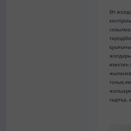
Өт жолда
келтіріл
созылмал
тәріздіб
қуығыны
жолдарын
өзектен 
жыланкө
толық ем
жолыарқы
сыртқа, 