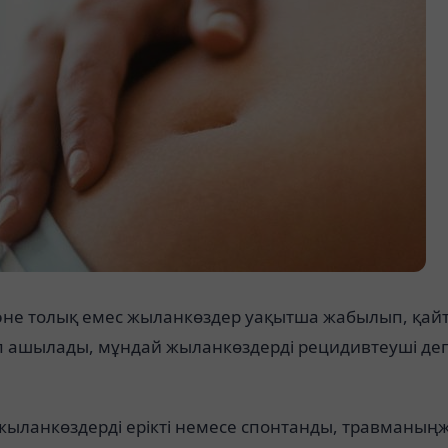
әне толық емес жыланкөздер уақытша жабылып, қай
 ашылады, мұндай жыланкөздерді рецидивтеуші де
жыланкөздерді ерікті немесе спонтанды, травманың