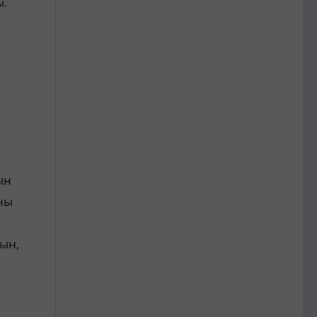
ы.
н
ын
ны
нын,