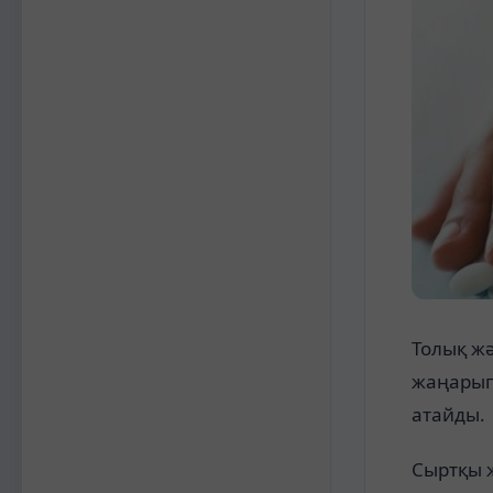
Толық ж
жаңарып
атайды.
Сыртқы 