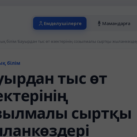
Емделушілерге
Мамандарға
ық білім
/
Бауырдан тыс өт өзектерінің созылмалы сыртқы жыланкөзде
ық білім
уырдан тыс өт
ектерінің
зылмалы сыртқы
ланкөздері