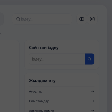
Сайттан іздеу
рі
Сайттан іздеу
Жылдам өту
Аурулар
Симптомдар
Алғашқы көмек