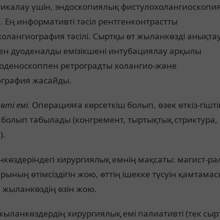
тикалау үшін, эндоскопиялық фистулохолангиоскопи
 Ең информативті тәсіл рентгенконтрастты
олангиография тәсілі. Сыртқы өт жыланкөзді анықта
кен дуоденалды емізікшені интубациялау арқылы
оденоскоппен ретроградты холангио-және
ография жасайды.
ті емі.
Операцияға көрсеткіш болып, өзек өткіз-гіштіг
болып табылады (конгремент, тыртықтық стриктура, і
).
көздеріндегі хирургиялық емнің мақсаты: магист-р
рының өтімсіздігін жою, өттің ішекке түсуін қамтамас
 жыланкөздің өзін жою.
ыланкөздердің хирургиялық емі палиативті (тек сыр