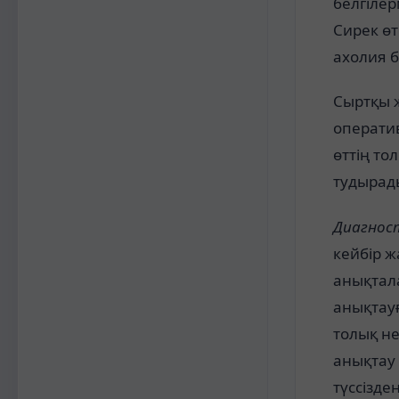
белгілер
Сирек ө
ахолия 
Сыртқы 
оператив
өттің то
тудырад
Диагнос
кейбір 
анықтал
анықтау
толық не
анықтау 
түссізде