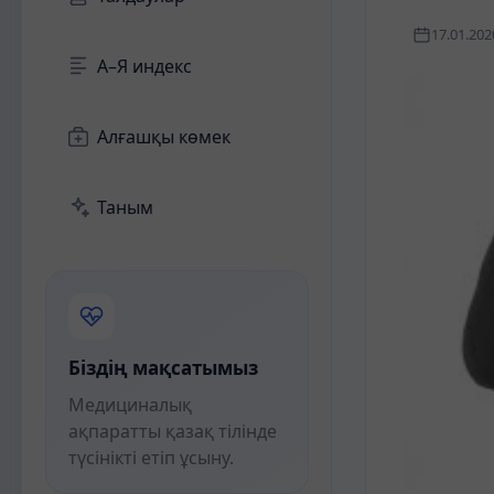
17.01.202
А–Я индекс
Алғашқы көмек
Таным
Біздің мақсатымыз
Медициналық
ақпаратты қазақ тілінде
түсінікті етіп ұсыну.