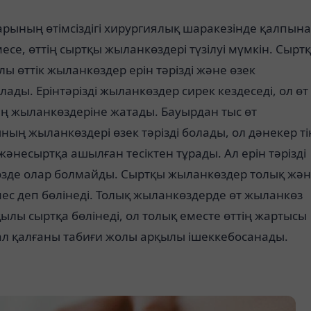
рының өтімсіздігі хирургиялық шаракезінде қалпына
месе, өттің сыртқы жыланкөздері түзілуі мүмкін. Сырт
ы өттік жыланкөздер ерін тәрізді және өзек
олады. Ерінтәрізді жыланкөздер сирек кездеседі, ол өт
ң жыланкөздеріне жатады. Бауырдан тыс өт
ың жыланкөздері өзек тәрізді болады, ол дәнекер ті
жәнесыртқа ашылған тесіктен тұрады. Ал ерін тәрізді
зде олар болмайды. Сыртқы жыланкөздер толық жә
ес деп бөлінеді. Толық жыланкөздерде өт жыланкөз
лы сыртқа бөлінеді, ол толық еместе өттің жартысы
ал қалғаны табиғи жолы арқылы ішеккебосанады.