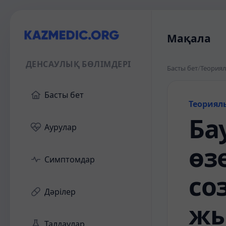
Мақала
ДЕНСАУЛЫҚ БӨЛІМДЕРІ
Басты бет
/
Теориял
Басты бет
Теориял
Ба
Аурулар
өз
Симптомдар
со
Дәрілер
жы
Талдаулар