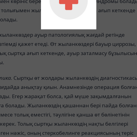
мен көрініс береді. Кейде ауырсыну синдромы болад
т толығымен жыланкөз арқылы сыртқа ағып кеткенде
болады.
жыланкөздер ауыр патологиялық жағдай ретінде
тіемді қажет етеді. Өт жыланкөздері бауыр циррозы,
лық сыртқа ағып кеткенде, ауыр заталмасу бұзылысы
ы.
тика.
Сыртқы өт жолдары жыланкөздің диагностикас
жағдайда анықтау қиын. Анамнезінде операция болға
ады. Егер жарақат болса, қай мүше зақымдалғанын
ға болады. Жыланкөздің қашаннан бері пайда болға
месе толық еместігі, тәулігіне қанша өт бөлінетінін
керек. Толық сыртқы жыланкөздің нақты белгілері
нген нәжіс, оның стеркобелинге реакциясының теріс