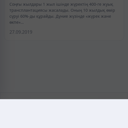
Соңғы жылдары 1 жыл ішінде жүректің 400-ге жуық
трансплантациясы жасалады. Оның 10 жылдық өмір
сүруі 60%-ды құрайды. Дүние жүзінде «жүрек және
өкпе»…
27.09.2019
KAZMEDIC.ORG
Қазақ тіліндегі медициналық энциклопедия.
Жоба туралы
Байланыс
Құпиялылық