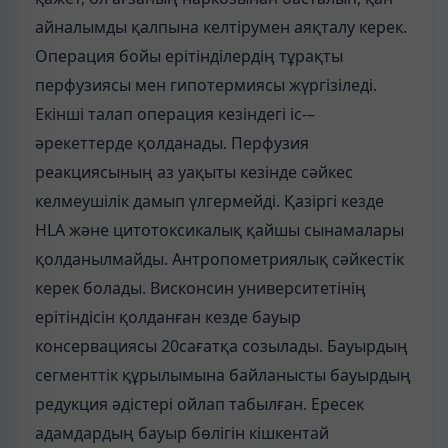
айналымды қалпына келтірумен аяқталу керек.
Операция бойы ерітінділердің тұрақты
перфузиясы мен гипотермиясы жүргізіледі.
Екінші талап операция кезіндегі іс-–
әрекеттерде қолданады. Перфузия
реакциясының аз уақыты кезінде сәйкес
келмеушілік дамып үлгермейді. Қазіргі кезде
HLA және цитотоксикалық қайшы сынамалары
қолданылмайды. Антропометриялық сәйкестік
керек болады. Висконсин университетінің
ерітіндісін қолданған кезде бауыр
консервациясы 20сағатқа созылады. Бауырдың
сегменттік құрылымына байланысты бауырдың
редукция әдістері ойлап табылған. Ересек
адамдардың бауыр бөлігін кішкентай