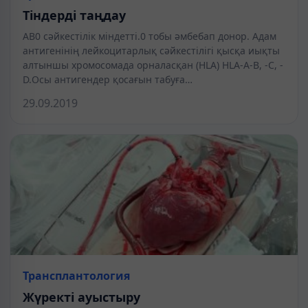
Тіндерді таңдау
АВ0 сәйкестілік міндетті.0 тобы әмбебап донор. Адам
антигенінің лейкоцитарлық сәйкестілігі қысқа иықты
алтыншы хромосомада орналасқан (HLA) HLA-A-B, -C, -
D.Осы антигендер қосағын табуға…
29.09.2019
Трансплантология
Жүректі ауыстыру