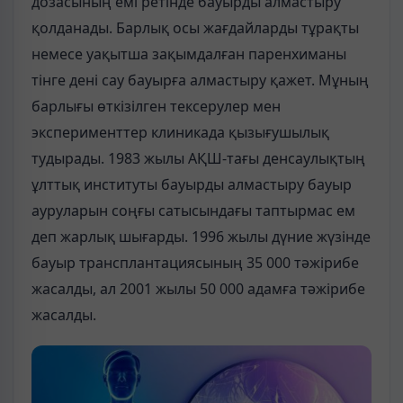
дозасының емі ретінде бауырды алмастыру
қолданады. Барлық осы жағдайларды тұрақты
немесе уақытша зақымдалған паренхиманы
тінге дені сау бауырға алмастыру қажет. Мұның
барлығы өткізілген тексерулер мен
эксперименттер клиникада қызығушылық
тудырады. 1983 жылы АҚШ-тағы денсаулықтың
ұлттық институты бауырды алмастыру бауыр
ауруларын соңғы сатысындағы таптырмас ем
деп жарлық шығарды. 1996 жылы дүние жүзінде
бауыр трансплантациясының 35 000 тәжірибе
жасалды, ал 2001 жылы 50 000 адамға тәжірибе
жасалды.