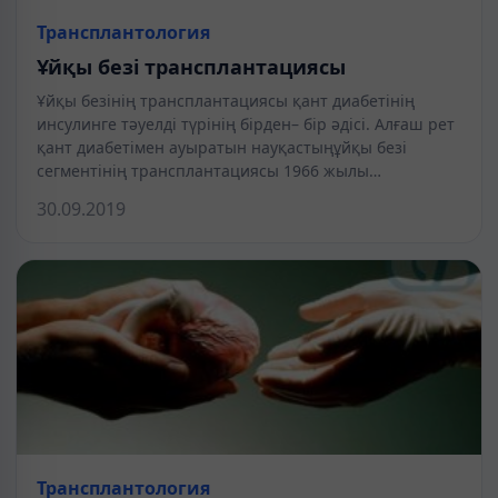
Трансплантология
Ұйқы безі трансплантациясы
Ұйқы безінің трансплантациясы қант диабетінің
инсулинге тәуелді түрінің бірден– бір әдісі. Алғаш рет
қант диабетімен ауыратын науқастыңұйқы безі
сегментінің трансплантациясы 1966 жылы…
30.09.2019
Трансплантология