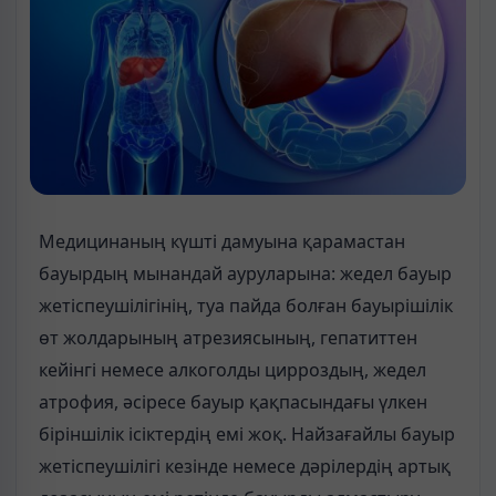
Медицинаның күшті дамуына қарамастан
бауырдың мынандай ауруларына: жедел бауыр
жетіспеушілігінің, туа пайда болған бауырішілік
өт жолдарының атрезиясының, гепатиттен
кейінгі немесе алкоголды цирроздың, жедел
атрофия, әсіресе бауыр қақпасындағы үлкен
біріншілік ісіктердің емі жоқ. Найзағайлы бауыр
жетіспеушілігі кезінде немесе дәрілердің артық