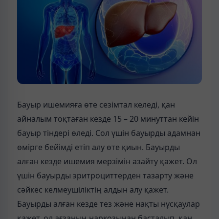
Бауыр ишемияға өте сезімтал келеді, қан
айналым тоқтаған кезде 15 – 20 минуттан кейін
бауыр тіндері өледі. Сол үшін бауырды адамнан
өмірге бейімді етіп алу өте қиын. Бауырды
алған кезде ишемия мерзімін азайту қажет. Ол
үшін бауырды эритроциттерден тазарту және
сәйкес келмеушіліктің алдын алу қажет.
Бауырды алған кезде тез және нақты нұсқаулар
қажет, ол ағзаның наркозынан басталып, қан