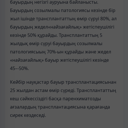
бауырдың негізгі ауруына байланысты.
Бауырдың созылмалы патологиясы кезінде бір
жыл ішінде трансплантаттың өмір сүруі 80%, ал
бауырдың жедел«найзағайлық» жетіспеушілігі
кезінде 50% құрайды. Трансплантаттың 5
жылдық өмір сүруі бауырдың созылмалы
патологиясыың 70%-ын құрайды және жедел
«найзағайлық» бауыр жетіспеушілігі кезінде
45–-50%.
Кейбір науқастар бауыр трансплантациясынан
25 жылдан астам өмір сүреді. Трансплантаттың
кеш сәйкессіздігі басқа паренхиматозды
ағзалардың трансплантациясына қарағанда
сирек кездеседі.