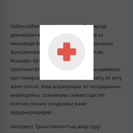
Сәйкессіздіктің диагностикасы.
Т – тәрізді
дренаждан өттің сапасы нашар және аз
мөлшерде бөлінеді. Бауыр сынамаларының
функционалдық бұзылыстары. Биопсия.
Асқынуы. Ерте асқынулары: жедел
трасплантаттың ажырап қалуы (қабылдамауы),
қан тамырларының тромбозы, қан кету, өт кету
және сепсис. Кеш асқынулары: өт жолдарының
инфекциясы, созылмалы сәйкессіздік (өт
өзегінің жоғалу синдромы) және
аурудыңрецидиві.
Нәтижесі.
Трансплантаттың өмір сүруі