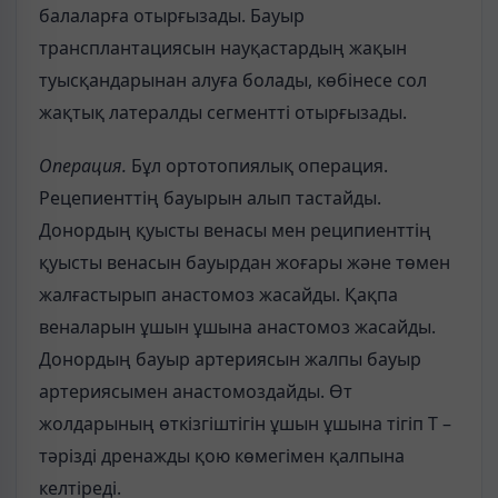
балаларға отырғызады. Бауыр
трансплантациясын науқастардың жақын
туысқандарынан алуға болады, көбінесе сол
жақтық латералды сегментті отырғызады.
Операция.
Бұл ортотопиялық операция.
Рецепиенттің бауырын алып тастайды.
Донордың қуысты венасы мен реципиенттің
қуысты венасын бауырдан жоғары және төмен
жалғастырып анастомоз жасайды. Қақпа
веналарын ұшын ұшына анастомоз жасайды.
Донордың бауыр артериясын жалпы бауыр
артериясымен анастомоздайды. Өт
жолдарының өткізгіштігін ұшын ұшына тігіп Т –
тәрізді дренажды қою көмегімен қалпына
келтіреді.