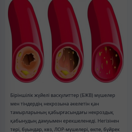
Біріншілік жүйелі васкулиттер (БЖВ) мүшелер
мен тіндердің некрозына әкелетін қан
тамырларының қабырғасындағы некроздық
қабынудың дамуымен ерекшеленеді. Негізінен
тері, буындар, көз, ЛОР-мүшелері, өкпе, бүйрек