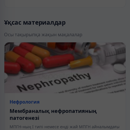
Ұқсас материалдар
Осы тақырыпқа жақын мақалалар
Нефрология
Мембраналық нефропатияның
патогенезі
МПГН-ның I типі немесе енді жай МПГН айналымдағы