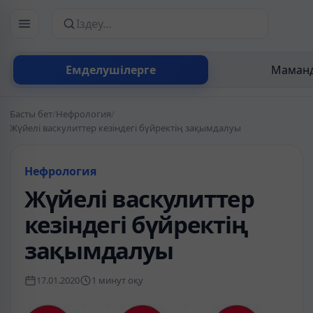
Сайттан іздеу
Емделушілерге
Маманд
Басты бет
/
Нефрология
/
Жүйелі васкулиттер кезіндегі бүйректің зақымдалуы
Нефрология
Жүйелі васкулиттер
кезіндегі бүйректің
зақымдалуы
17.01.2020
1 минут оқу