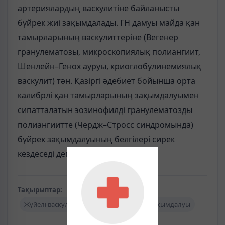
артериялардың васкулитіне байланысты
бүйрек жиі зақымдалады. ГН дамуы майда қан
тамырларының васкулиттеріне (Вегенер
гранулематозы, микроскопиялық полиангиит,
Шенлейн–Генох ауруы, криоглобулинемиялық
васкулит) тән. Қазіргі әдебиет бойынша орта
калибрлі қан тамырларының зақымдалуымен
сипатталатын эозинофилді гранулематозды
полиангиитте (Чердж–Стросс синдромында)
бүйрек зақымдалуының белгілері сирек
кездеседі деп есептеледі.
Тақырыптар:
Жүйелі васкулиттер кезіндегі бүйректің зақымдалуы