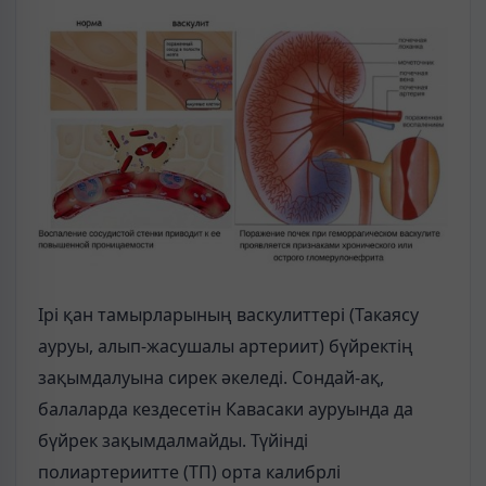
Ірі қан тамырларының васкулиттері (Такаясу
ауруы, алып-жасушалы артериит) бүйректің
зақымдалуына сирек әкеледі. Сондай-ақ,
балаларда кездесетін Кавасаки ауруында да
бүйрек зақымдалмайды. Түйінді
полиартериитте (ТП) орта калибрлі