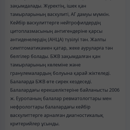
зақымдалады. Жүректің, ішек қан
тамырларының васкулиті, АГ дамуы мүмкін.
Кейбір васкулиттерге нейтрофилдердің
цитоплазмасының антигендеріне қарсы
антиденелердің (АНЦА) түзілуі тән. Жалпы
симптоматикамен қатар, жеке ауруларға тән
белгілер болады. БЖВ зақымдалған қан
тамырларының көлеміне және
гранулемалардың болуына қарай жіктеледі.
Балаларда БЖВ өте сирек кездеседі.
Балалардағы ерекшеліктеріне байланысты 2006
ж. Еуропаның балалар ревматологтары мен
нефрологтары балалардағы кейбір
васкулиттерге арналған диагностикалық
критерийлер ұсынды.