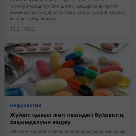
температурада тұнбаға шөгіп, қыздырғанда еритін
иммуноглобулиндер (ИГ). Олар қанда әр түрлі аурулар
кезінде пайда болады.…
13.01.2020
Нефрология
Жүйелі қызыл жегі кезіндегі бүйректің
зақымдалуын емдеу
ЛН емі — күрделі мәселе, алайда аурудың клиникалық