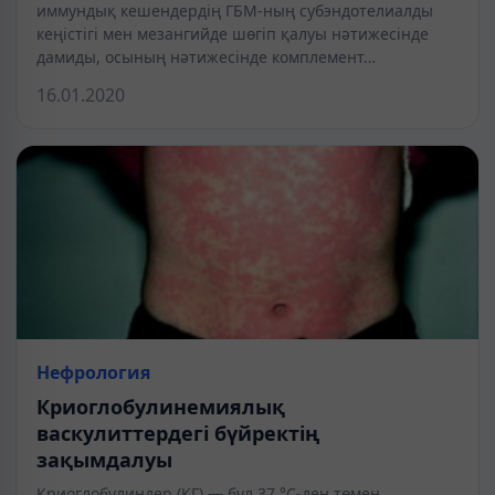
иммундық кешендердің ГБМ-ның субэндотелиалды
кеңістігі мен мезангийде шөгіп қалуы нәтижесінде
дамиды, осының нәтижесінде комплемент…
16.01.2020
Нефрология
Криоглобулинемиялық
васкулиттердегі бүйректің
зақымдалуы
Криоглобулиндер (КГ) — бұл 37 °С-ден төмен