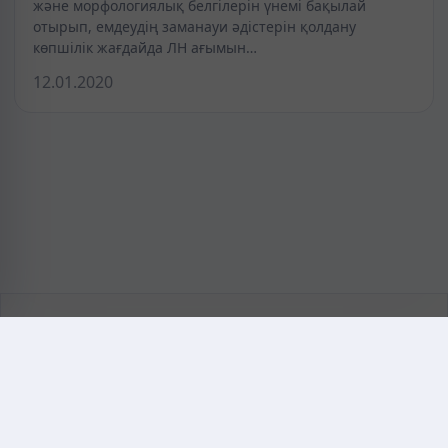
және морфологиялық белгілерін үнемі бақылай
отырып, емдеудің заманауи әдістерін қолдану
көпшілік жағдайда ЛН ағымын…
12.01.2020
KAZMEDIC.ORG
Қазақ тіліндегі медициналық энциклопедия.
Жоба туралы
Байланыс
Құпиялылық