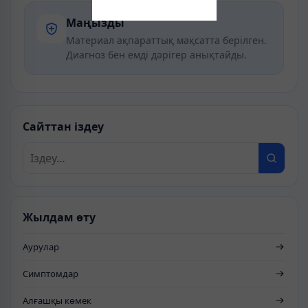
Маңызды
Материал ақпараттық мақсатта берілген.
Диагноз бен емді дәрігер анықтайды.
Сайттан іздеу
Жылдам өту
Аурулар
Симптомдар
Алғашқы көмек