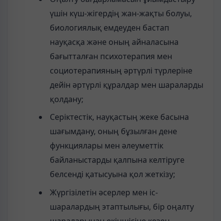
үшін күш-жігердің жан-жақты болуы,
биологиялық емдеуден бастап
науқасқа және оның айналасына
бағытталған психотерапия мен
социотерапияның әртүрлі түрлеріне
дейін әртүрлі құралдар мен шараларды
қолдану;
Серіктестік, науқастың жеке басына
шағымдану, оның бұзылған дене
функциялары мен әлеуметтік
байланыстарды қалпына келтіруге
белсенді қатысуына қол жеткізу;
Жүргізілетін әсерлер мен іс-
шаралардың этаптылығы, бір оңалту
шараларынан екіншісіне кезең-