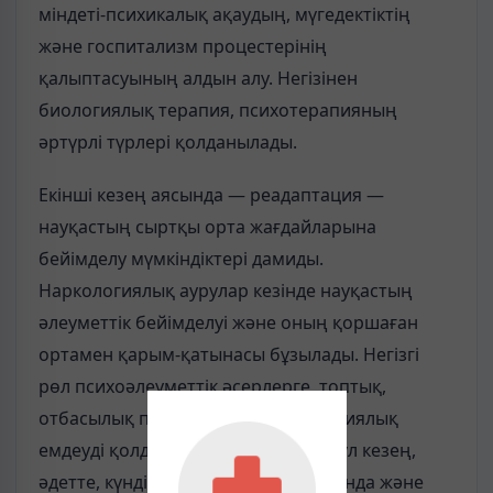
міндеті-психикалық ақаудың, мүгедектіктің
және госпитализм процестерінің
қалыптасуының алдын алу. Негізінен
биологиялық терапия, психотерапияның
әртүрлі түрлері қолданылады.
Екінші кезең аясында — реадаптация —
науқастың сыртқы орта жағдайларына
бейімделу мүмкіндіктері дамиды.
Наркологиялық аурулар кезінде науқастың
әлеуметтік бейімделуі және оның қоршаған
ортамен қарым-қатынасы бұзылады. Негізгі
рөл психоәлеуметтік әсерлерге, топтық,
отбасылық психотерапияға биологиялық
емдеуді қолдау болып табылады. Бұл кезең,
әдетте, күндізгі стационар жағдайында және