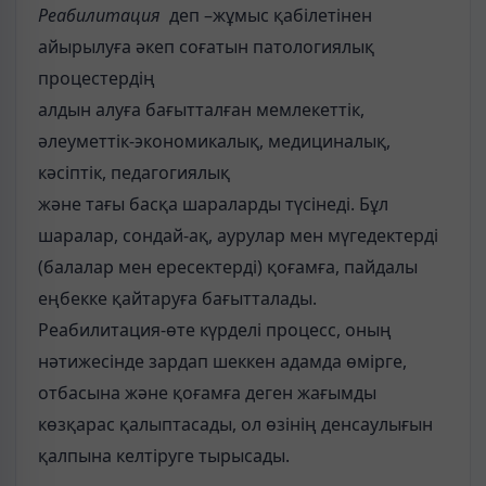
Реабилитация
деп –жұмыс қабілетінен
айырылуға әкеп соғатын патологиялық
процестердің
алдын алуға бағытталған мемлекеттік,
әлеуметтік-экономикалық, медициналық,
кәсіптік, педагогиялық
және тағы басқа шараларды түсінеді. Бұл
шаралар, сондай-ақ, аурулар мен мүгедектерді
(балалар мен ересектерді) қоғамға, пайдалы
еңбекке қайтаруға бағытталады.
Реабилитация-өте күрделі процесс, оның
нәтижесінде зардап шеккен адамда өмірге,
отбасына және қоғамға деген жағымды
көзқарас қалыптасады, ол өзінің денсаулығын
қалпына келтіруге тырысады.