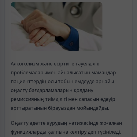
Алкоголизм және есірткіге тәуелділік
проблемаларымен айналысатын мамандар
пациенттердің осы тобын емдеуде арнайы
оңалту бағдарламаларын қолдану
ремиссияның тиімділігі мен сапасын едәуір
арттыратынын бірауыздан мойындайды.
Оңалту әдетте аурудың нәтижесінде жоғалған
функцияларды қалпына келтіру деп түсініледі.