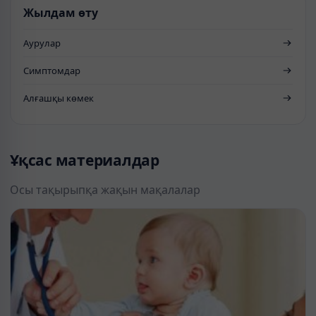
Жылдам өту
Аурулар
Симптомдар
Алғашқы көмек
Ұқсас материалдар
Осы тақырыпқа жақын мақалалар