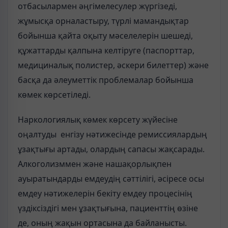
отбасылармен әңгімелесулер жүргізеді,
жұмысқа орналастыру, түрлі мамандықтар
бойынша қайта оқыту мәселелерін шешеді,
құжаттарды қалпына келтіруге (паспорттар,
медициналық полистер, әскери билеттер) және
басқа да әлеуметтік проблемалар бойынша
көмек көрсетіледі.
Наркологиялық көмек көрсету жүйесіне
оңалтуды енгізу нәтижесінде ремиссиялардың
ұзақтығы артады, олардың сапасы жақсарады.
Алкоголизммен және нашақорлықпен
ауыратындарды емдеудің сәттілігі, әсіресе осы
емдеу нәтижелерін бекіту емдеу процесінің
үздіксіздігі мен ұзақтығына, пациенттің өзіне
де, оның жақын ортасына да байланысты.