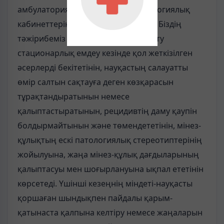
амбулаториялық қызметтің наркологиялық
кабинеттерінде жүзеге асырылады. Біздің
тәжірибеміз амбулаториялық оңалту
стационарлық емдеу кезінде қол жеткізілген
әсерлерді бекітетінін, науқастың салауатты
өмір салтын сақтауға деген көзқарасын
тұрақтандыратынын немесе
қалыптастыратынын, рецидивтің даму қаупін
болдырмайтынын және төмендететінін, мінез-
құлықтың ескі патологиялық стереотиптерінің
жойылуына, жаңа мінез-құлық дағдыларының
қалыптасуы мен шоғырлануына ықпал ететінін
көрсетеді. Үшінші кезеңнің міндеті-науқасты
қоршаған шындықпен пайдалы қарым-
қатынаста қалпына келтіру немесе жаңаларын