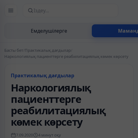
Сайттан іздеу
Емделушілерге
Маман
Басты бет
/
Практикалық дағдылар
/
Наркологиялық пациенттерге реабилитациялық көмек көрсету
Практикалық дағдылар
Наркологиялық
пациенттерге
реабилитациялық
көмек көрсету
7.09.2020
4 минут оқу