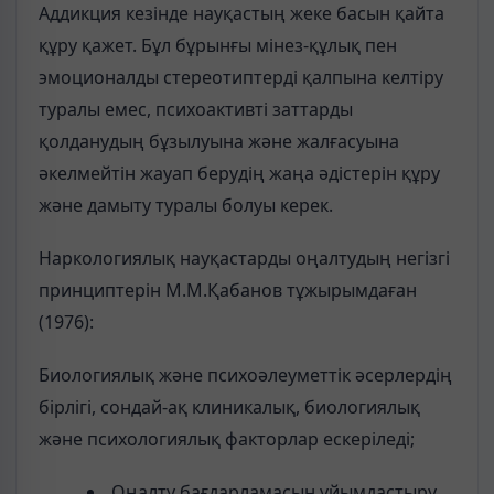
Аддикция кезінде науқастың жеке басын қайта
құру қажет. Бұл бұрынғы мінез-құлық пен
эмоционалды стереотиптерді қалпына келтіру
туралы емес, психоактивті заттарды
қолданудың бұзылуына және жалғасуына
әкелмейтін жауап берудің жаңа әдістерін құру
және дамыту туралы болуы керек.
Наркологиялық науқастарды оңалтудың негізгі
принциптерін М.М.Қабанов тұжырымдаған
(1976):
Биологиялық және психоәлеуметтік әсерлердің
бірлігі, сондай-ақ клиникалық, биологиялық
және психологиялық факторлар ескеріледі;
Оңалту бағдарламасын ұйымдастыру