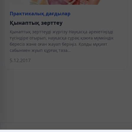
Практикалық дағдылар
Қынаптық зерттеу
Қынаптық зерттеуді жүргізу Науқасқа әрекетіңізді
түсіндіре отырып, науқасқа сұрақ қоюға мүмкіндік
бересіз және оған жауап беріңіз. Қолды мұқият
сабынмен жуып құрғақ таза…
5.12.2017
KAZMEDIC.ORG