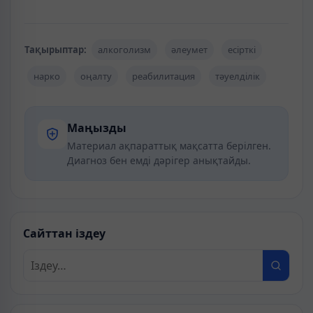
Тақырыптар:
алкоголизм
әлеумет
есірткі
нарко
оңалту
реабилитация
тәуелділік
Маңызды
Материал ақпараттық мақсатта берілген.
Диагноз бен емді дәрігер анықтайды.
Сайттан іздеу