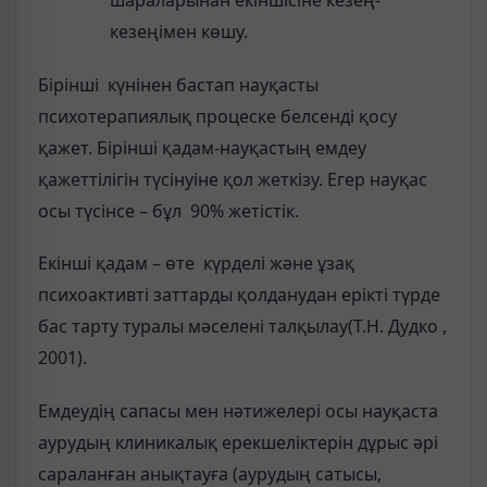
кезеңімен көшу.
Бірінші күнінен бастап науқасты
психотерапиялық процеске белсенді қосу
қажет. Бірінші қадам-науқастың емдеу
қажеттілігін түсінуіне қол жеткізу. Егер науқас
осы түсінсе – бұл 90% жетістік.
Екінші қадам – өте күрделі және ұзақ
психоактивті заттарды қолданудан ерікті түрде
бас тарту туралы мәселені талқылау(Т.Н. Дудко ,
2001).
Емдеудің сапасы мен нәтижелері осы науқаста
аурудың клиникалық ерекшеліктерін дұрыс әрі
сараланған анықтауға (аурудың сатысы,