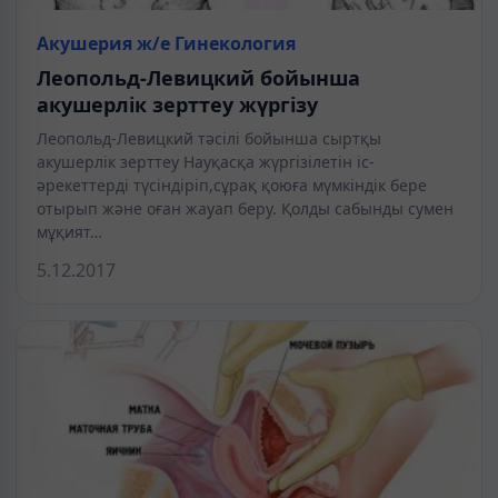
Акушерия ж/е Гинекология
Леопольд-Левицкий бойынша
акушерлік зерттеу жүргізу
Леопольд-Левицкий тәсілі бойынша сыртқы
акушерлік зерттеу Науқасқа жүргізілетін іс-
әрекеттерді түсіндіріп,сұрақ қоюға мүмкіндік бере
отырып және оған жауап беру. Қолды сабынды сумен
мұқият…
5.12.2017