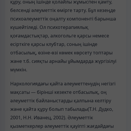
құру, оның ішінде қолайлы жұмыспен қамту,
белсенді әлеуметтік өмірге тарту. Бұл кезеңде
психоәлеуметтік оңалту компоненті барынша
күшейтіледі. Ол психотерапиялық
қоғамдастықтар, алкогольге қарсы немесе
есірткіге қарсы клубтар, соның ішінде
отбасылық, өзіне-өзі көмек көрсету топтары
және т.б. сияқты арнайы ұйымдарда жүргізілуі
мүмкін.
Наркологиядағы қайта әлеуметтенудің негізгі
мақсаты — бірінші кезекте отбасылық, оң
әлеуметтік байланыстарды қалпына келтіру
және қайта құру болып табылады(Т.Н. Дудко,
2001, Н.Н. Иванец, 2002). Әлеуметтік
қызметкерлер әлеуметтік қауіпті жағдайдағы