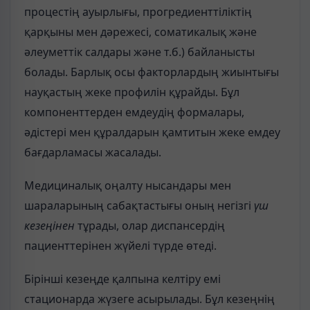
процестің ауырлығы, прогредиенттіліктің
қарқыны мен дәрежесі, соматикалық және
әлеуметтік салдары және т.б.) байланысты
болады. Барлық осы факторлардың жиынтығы
науқастың жеке профилін құрайды. Бұл
компоненттерден емдеудің формалары,
әдістері мен құралдарын қамтитын жеке емдеу
бағдарламасы жасалады.
Медициналық оңалту нысандары мен
шараларының сабақтастығы оның негізгі
үш
кезеңінен
тұрады, олар диспансердің
пациенттерінен жүйелі түрде өтеді.
Бірінші кезеңде қалпына келтіру емі
стационарда жүзеге асырылады. Бұл кезеңнің