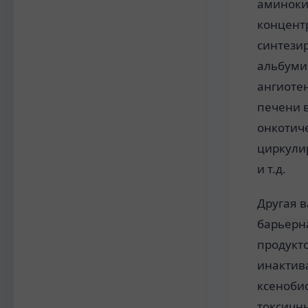
аминоки
концент
синтези
альбуми
ангиотен
печени 
онкотич
циркули
и т.д.
Другая 
барьерн
продукт
инактив
ксеноби
токсичн