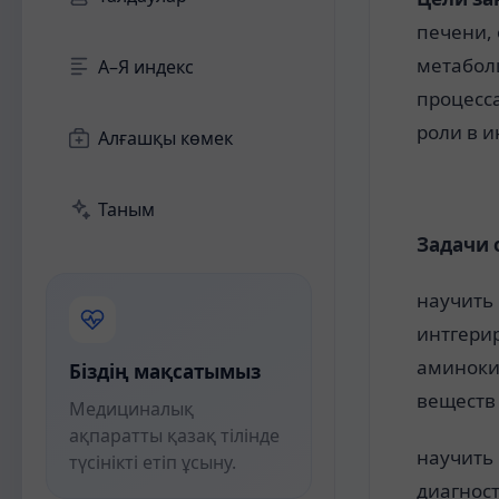
печени,
метабол
А–Я индекс
процесс
роли в 
Алғашқы көмек
Таным
Задачи 
научить
интгери
аминоки
Біздің мақсатымыз
веществ
Медициналық
ақпаратты қазақ тілінде
научить
түсінікті етіп ұсыну.
диагност