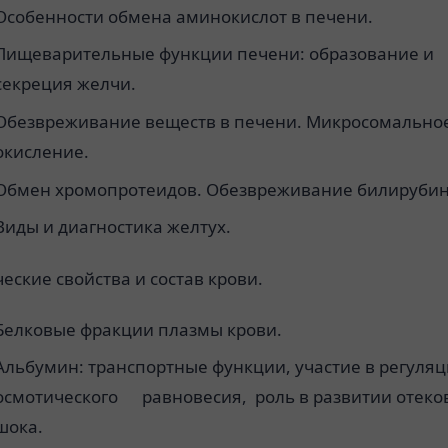
Особенности обмена аминокислот в печени.
Пищеварительные функции печени: образование и
секреция желчи.
Обезвреживание веществ в печени. Микросомально
окисление.
Обмен хромопротеидов. Обезвреживание билирубин
Виды и диагностика желтух.
еские свойства и состав крови.
Белковые фракции плазмы крови.
Альбумин: транспортные функции, участие в регуля
осмотического равновесия, роль в развитии отеко
шока.