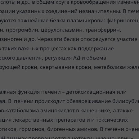
слоты и др., в общем круге кровообращения измене
рации указанных соединений незначительны. В печ
руются важнейшие белки плазмы крови: фибриноген
н, протромбин, церулоплазмин, трансферрин,
зиноген и др. Через эти белки опосредуется участие
в таких важных процессах как поддержание
еского давления, регуляция АД и объема
рующей крови, свертывание крови, метаболизм жел
важная функция печени – детоксикационная или
ая. В печени происходит обезвреживание билируби
ов катаболизма аминокислот в кишечнике, а также
ация лекарственных препаратов и и токсических
отиков, гормонов, биогенных аминов. В печени очен
ый аммиак превращается в нетоксичную мочевину.