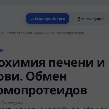
Емделушілерге
Мамандарға
ия
/
Биохимия печени и крови. Обмен хромопротеидов
ия
охимия печени и
ови. Обмен
омопротеидов
0
9 минут оқу
нятия:
сформировать знания об основных функциях