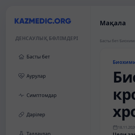
Мақала
ДЕНСАУЛЫҚ БӨЛІМДЕРІ
Басты бет
/
Биохим
Басты бет
Биохим
Би
Аурулар
кр
Симптомдар
хр
Дәрілер
18.11.202
Талдаулар
Цели за