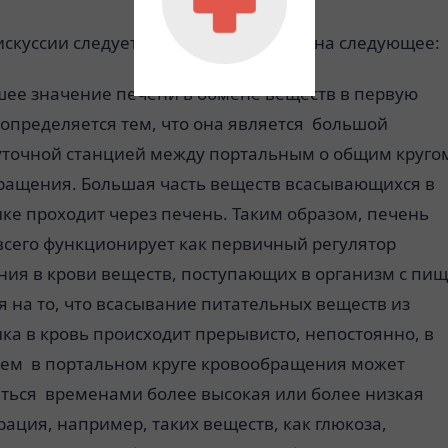
искуссии следует обратить внимание на следующее:
ее значение печени в обмене веществ в первую
определяется тем, что она является большой
точной станцией между портальным о общим круго
ращения. Большая часть веществ всасывающихся в
ке проходит через печень. Таким образом, печень
всего функционирует как первичный регулятор
ния в крови веществ, поступающих в организм с пищ
 на то, что всасывание питательных веществ из
а в кровь происходит прерывисто, непостоянно, в
 чем в портальном круге кровообращения может
ться временами более высокая или более низкая
ация, например, таких веществ, как глюкоза,