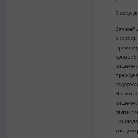
В ходе д
Важнейш
очередь 
промежу
кровооб
кишечни
прежде 
содержа
Несмотря
кишечник
связи с
наблюда
концентр