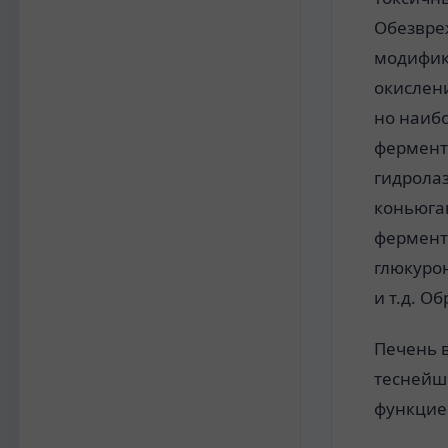
Обезвре
модифик
окислени
но наиб
фермент
гидрола
коньюга
фермента
глюкурон
и т.д. О
Печень 
теснейш
функцие