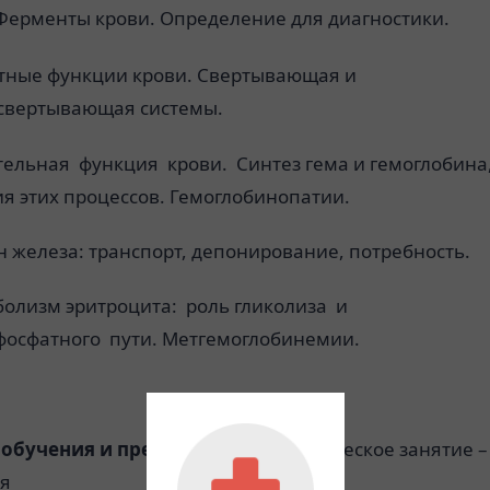
Ферменты крови. Определение для диагностики.
тные функции крови. Свертывающая и
свертывающая системы.
тельная функция крови. Синтез гема и гемоглобина
я этих процессов. Гемоглобинопатии.
 железа: транспорт, депонирование, потребность.
болизм эритроцита: роль гликолиза и
фосфатного пути. Метгемоглобинемии.
обучения и преподавания:
практическое занятие –
ия