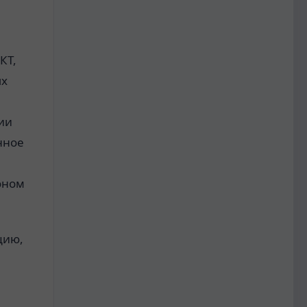
КТ,
ых
ии
нное
оном
цию,