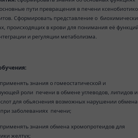
 основные пути превращения в печени ксенобиотико
итов. Сформировать представление о биохимически
ах, происходящих в крови для понимания её функци
интеграции и регуляции метаболизма.
обучения:
 применять знания о гомеостатической и
рующей роли печени в обмене углеводов, липидов и
слот для обьяснения возможных нарушении обмена
 при заболеваниях печени;
 применять знания обмена хромопротеидов для
ики желтух;