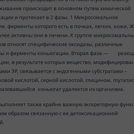
живание происходит в основном путем химической
ации и протекает в 2 фазы. 1 Микросомальное
е, ферменты которого есть в почках, легких, кожи, Ж
олее активны они в печени. К группе микросомальн
ов относят специфические оксидазы, различные
зы и ферменты коньюгации. Вторая фаза — реакц
ции, в результате которых вещество, модифицирова
ми ЭР, связывается с эндогенными субстратами –
овой кислотой, серной кислотой, глицином, глутати
бразовавшийся коньюгат удаляется из организма.
выполняет также крайне важную экскреторную функ
им образом связанную с ее детоксикационной
й.