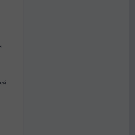
м
ей.