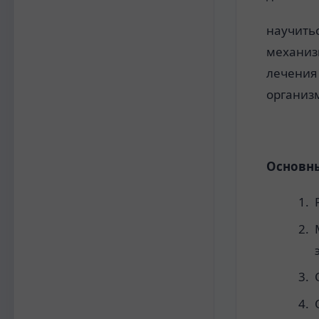
научить
механизм
лечения
организ
Основны