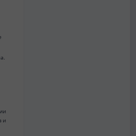
е
а.
ции
в и