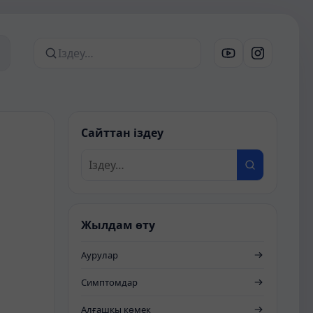
Сайттан іздеу
Сайттан іздеу
Жылдам өту
Аурулар
Симптомдар
Алғашқы көмек