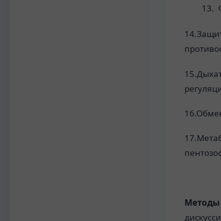
14.Защи
противо
15.Дыха
регуляци
16.Обмен
17.Мета
пентозо
Методы 
дискусс