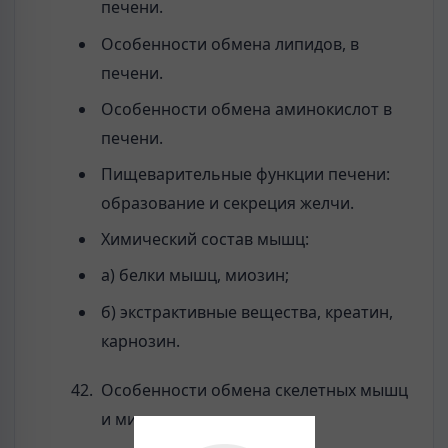
печени.
Особенности обмена липидов, в
печени.
Особенности обмена аминокислот в
печени.
Пищеварительные функции печени:
образование и секреция желчи.
Химический состав мышц:
а) белки мышц, миозин;
б) экстрактивные вещества, креатин,
карнозин.
Особенности обмена скелетных мышц
и миокарда.