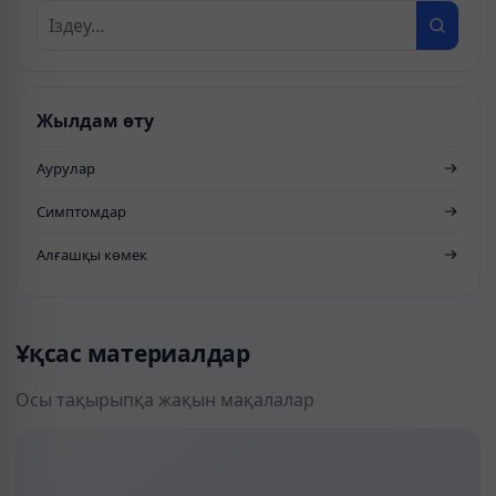
Жылдам өту
Аурулар
Симптомдар
Алғашқы көмек
Ұқсас материалдар
Осы тақырыпқа жақын мақалалар