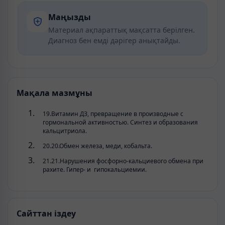
Маңызды
Материал ақпараттық мақсатта берілген.
Диагноз бен емді дәрігер анықтайды.
Мақала мазмұны
19.Витамин ДЗ, превращение в производные с
гормональной активностью. Синтез и образования
кальцитриола.
20.20.Обмен железа, меди, кобальта.
21.21.Нарушения фосфорно-кальциевого обмена при
рахите. Гипер- и гипокальциемии.
Сайттан іздеу