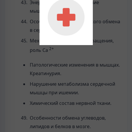
Энергетическое обеспечение
мышечного сокращения.
Особенности энергетического обмена
в сердечной мышце.
Механизм мышечного сокращения,
2+
роль Са
Патологические изменения в мышцах.
Креатинурия.
Нарушение метаболизма сердечной
мышцы при ишемии.
Химический состав нервной ткани.
Особенности обмена углеводов,
липидов и белков в мозге.