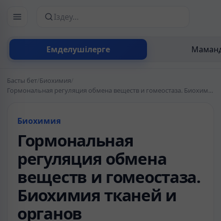
Сайттан іздеу
Емделушілерге
Маманд
Басты бет
/
Биохимия
/
Гормональная регуляция обмена веществ и гомеостаза. Биохимия тканей и органов
Биохимия
Гормональная
регуляция обмена
веществ и гомеостаза.
Биохимия тканей и
органов